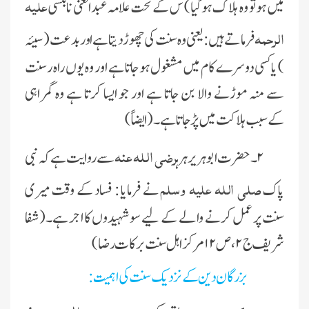
علیہ
میں ہو تو وہ ہلا ک ہوگیا) س کے تحت علامہ عبدالغنی نابلسی
الرحمہ
فرماتے ہیں : یعنی وہ سنت کی چھوڑ دیتا ہے اور بدعت (سیئہ
) یا کسی دوسرے کام میں مشغول ہوجاتا ہے
اور وہ یوں راہ رسنت
سے منہ موڑنے والا بن جاتا ہے اور جو ایسا کرتا ہے وہ گمراہی
کےسبب ہلاکت میں پڑ جاتا ہے ۔(ایضاً)
رضی اللہ عنہ
۲۔ حضرت ابوہریرہرہ
سے روایت ہے کہ نبی
صلی اللہ علیہ وسلم
پاک
نے فرمایا : فساد کے وقت میری
سنت پر عمل کرنے والے کے لیے سوشہیدوں کا اجر ہے۔( شفا
شریف ج ۲، ص ۱۲ مرکز اہل سنت برکات رضا)
بزرگان دین کے نزدیک سنت کی اہمیت :