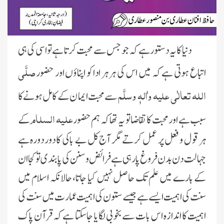
دنیا کا یہ دستو رہے کہ جو جس سے محبت کرتا ہے تواسی کی ہی
صلَّی
اتباع ہوتی ہے کہ میں اس کی ہر ہر ادا کو اپناؤں اور حضور
اللہ تعالٰی علیہ واٰلہٖ وسلَّم
سے محبت ایما ن کے کامل ہونے کا
علیہ السلام
سبب ہے اور محبت کا تقاضاتو یہ تھا کہ ہم حضور
کے
ہر قو ل و فعل پر عمل کرتے مگر آج کل بے باکی کا دور دورہ ہے
جہالت دن بدن فروغ پارہی ہے فرائض وسنن کی پابندی تو کجا ان
کے بارے میں علم تک حاصل نہیں کیا جاتا، حالانکہ اسلام میں
سنت کی اہمیت ایسے ہے جیسے ستون کی اہمیت عمارت میں سنت کی
اہمیت کا اندازہ اس بات سے بخوبی لگایا جاسکتا ہے کہ قرآن پاک