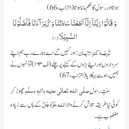
ہوتا اور رسول کا حکم مانا ہوتا (احزاب ،66)
وَ قَالُوْا رَبَّنَاۤ اِنَّاۤ اَطَعْنَا سَادَتَنَا وَ كُبَرَآءَنَا فَاَضَلُّوْنَا
السَّبِیْلَا(
۶۷
)
تَرجَمۂ کنز الایمان:
اور کہیں گے اے ہمارے رب ہم اپنے
سرداروں اور اپنے بڑوں کے کہنے پر چلے (ف
۱۶۳
) تو اُنہوں نے
ہمیں راہ سے بہکادیا
( احزاب ، 67)
صلَّی اللہ تعالٰی علیہ واٰلہٖ وسلَّم
سنتِ رسول
چھوڑ کر
عَزَّ وَجَلَّ
اللہ
کوئی نیا طریقہ تلاش کرنے والا
کے ہاں سے زیادہ
مغضوب ہے۔