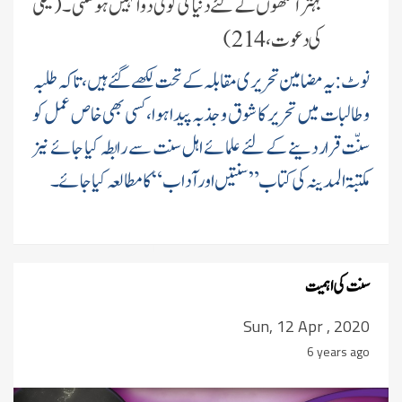
بہتر آنکھوں کے لئے دنیا کی کوئی دوا نہیں ہو سکتی ۔ (نیکی
کی دعوت ، 214)
نوٹ:یہ مضامین تحریری مقابلہ کے تحت لکھے گئے ہیں، تاکہ طلبہ
و طالبات میں تحریر کا شوق و جذبہ پیدا ہوا، کسی بھی خاص عمل کو
سنّت قرار دینے کے لئے علمائے اہل سنت سے رابطہ کیا جائے نیز
مکتبۃ المدینہ کی کتاب”سنتیں اور آداب“ کا مطالعہ کیا جائے۔
سنت کی اہمیت
Sun, 12 Apr , 2020
6 years ago