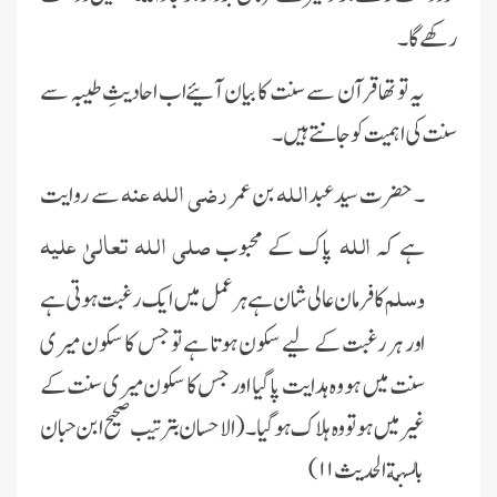
رکھے گا ۔
یہ تو تھا قرآن سے سنت کا بیان آئیےاب احادیثِ طیبہ سے
سنت کی اہمیت کو جانتے ہیں۔
اللہ
رضی اللہ عنہ
۔ حضرت سیدعبد
بن عمر
سے روایت
اللہ
صلی اللہ تعالیٰ علیہ
ہے کہ
پاک کے محبوب
وسلم
کا فرمان عالی شان ہے ہر عمل میں ایک رغبت ہوتی ہے
اور ہر رغبت کے لیے سکون ہوتا ہے تو جس کا سکون میری
سنت میں ہو وہ ہدایت پا گیا اور جس کا سکون میری سنت کے
غیر میں ہو تو وہ ہلا ک ہوگیا۔( الاحسان بترتیب صحیح ابن حبان
بالسنة الحدیث ۱۱)