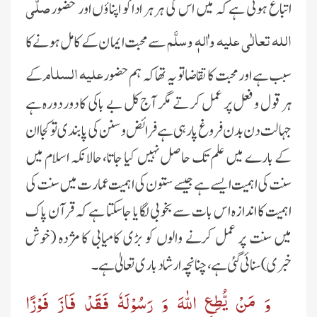
صلَّی
اتباع ہوتی ہے کہ میں اس کی ہر ہر ادا کو اپناؤں اور حضور
اللہ تعالٰی علیہ واٰلہٖ وسلَّم
سے محبت ایما ن کے کامل ہونے کا
علیہ السلام
سبب ہے اور محبت کا تقاضاتو یہ تھا کہ ہم حضور
کے
ہر قو ل و فعل پر عمل کرتے مگر آج کل بے باکی کا دور دورہ ہے
جہالت دن بدن فروغ پارہی ہے فرائض وسنن کی پابندی تو کجا ان
کے بارے میں علم تک حاصل نہیں کیا جاتا، حالانکہ اسلام میں
سنت کی اہمیت ایسے ہے جیسے ستون کی اہمیت عمارت میں سنت کی
اہمیت کا اندازہ اس بات سے بخوبی لگایا جاسکتا ہے کہ قرآن پاک
میں سنت پر عمل کرنے والوں کو بڑی کامیابی کا مژدہ (خوش
خبری) سنائی گئی ہے، چنانچہ ارشاد باری تعالیٰ ہے۔
وَ مَنْ یُّطِعِ اللّٰهَ وَ رَسُوْلَهٗ فَقَدْ فَازَ فَوْزًا