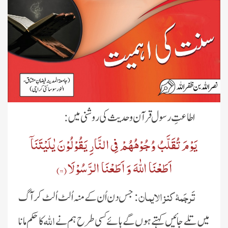
اطاعتِ رسول قرآن و حدیث کی روشنی میں:
یَوْمَ تُقَلَّبُ وُجُوْهُهُمْ فِی النَّارِ یَقُوْلُوْنَ یٰلَیْتَنَاۤ
اَطَعْنَا اللّٰهَ وَ اَطَعْنَا الرَّسُوْلَا(
۶۶
)
تَرجَمۂ کنز الایمان:
جس دن اُن کے منہ اُلٹ اُلٹ کر آ گ
اللہ
میں تلے جائیں کہتے ہوں گے ہائے کسی طرح ہم نے
کا حکم مانا