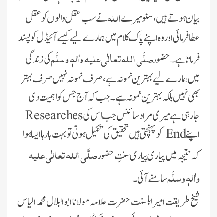
اللہ
بیان ہوتے ہیں، سنو میرے
نے سب عقل والوں کو عقل
عطا فرمائی اور وہ اپنے پاک کلام میں ہمارے لیے کیسے آئیڈل کو پسند
صلَّی اللہ تعالٰی علیہ واٰلہٖ وسلَّم
فرماتا ہے۔
حضور
کی زندگی
میں ہمارے لیے بہترین نمونہ ہے، صرف نمونہ نہیں صرف بہتر
بھی نہیں بلکہ بہترین نمونہ ہے۔جب کہ آج جس کو اہمیت دی
جارہی ہے میری مراد سائنس جب اس کی
Researches
اپنے
End
کو پہنچتی ہیں تحقیق کی تکمیل ہوتی تو بہت بارہا ایسا ہوا
صلَّی اللہ تعالٰی علیہ
کہ نتیجہ میں پیاری پیاری سنتِ حضور
واٰلہٖ وسلَّم
سامنے آئی۔
شیخ طریقت امیر اہلسنت حضرت علامہ مولانا ابوالبلال محمد الیاس