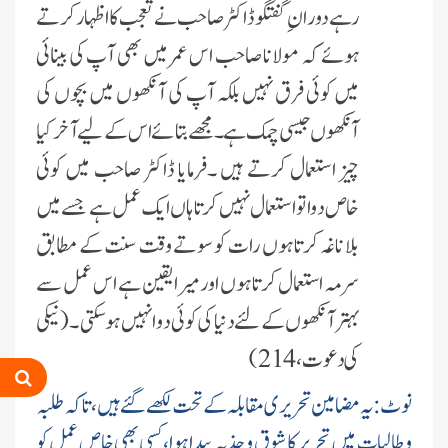
رہے دوران ِ گفتگو ڈاکٹر صاحب نے تعجب کا اظہار کرتے
ہوئے کہ مولانا صاحب اس عمر میں بھی آپ کی بینائی
میں کوئی فرق نہیں بلکہ آپ کی آنکھوں میں بچوں کی
آنکھوں جیسی چمک ہے ۔ مجھے بتائے اس کے لیے آخر کیا
چیز استعمال کرتے ہیں ۔فرمایا ڈاکٹر صاحب میں کوئی
خاص دوا تو استعمال نہیں کرتا ہاں ایک عمل ہے جسے میں
بلا ناغہ کرتا ہوں رات کو سوتے وقت سنت کے مطابق
سرمہ استعمال کرتا ہوں اور میرا یقین ہے اس عمل سے
بہتر آنکھوں کے لئے دنیا کی کوئی دوا نہیں ہو سکتی ۔ (نیکی
کی دعوت ، 214)
نوٹ:یہ مضامین تحریری مقابلہ کے تحت لکھے گئے ہیں، تاکہ طلبہ
و طالبات میں تحریر کا شوق و جذبہ پیدا ہوا، کسی بھی خاص عمل کو