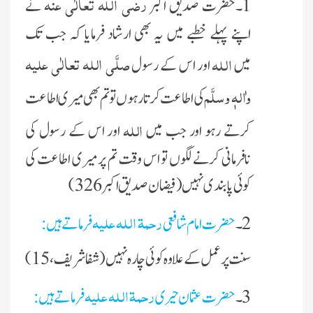
رضی اللہ تعالٰی عنہ
1۔حضرت صدیق اکبر
نے
اپنے پہلے خطبے میں یہ بھی ارشاد فرمایا کہ جب تک
صلَّی اللہ تعالٰی علیہ
اللہ
میں
اور اس کے رسول
واٰلہٖ وسلَّم
کی اطاعت کرتا رہوں تو تم بھی میری اطاعت
اللہ
کرتے رہو اور جب میں
اور اس کے رسول کی
نافرمانی کرنے لگوں تو اس وقت تم پر میری اطاعت کی
کوئی پابندی نہیں (فیضان صدیق اکبر 326)
رحمۃ اللہ علیہ
2۔
حضرت امام شافعی
فرماتے ہیں :
سنت پر عمل کے علاوہ کوئی چارہ نہیں (شفا شریف ،15)
رحمۃ اللہ علیہ
3۔
حضرت عثمان حیری
فرماتے ہیں :