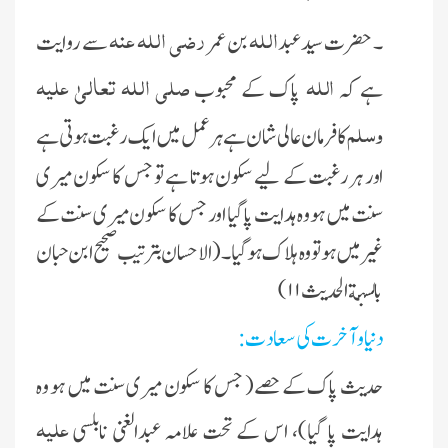
اللہ
رضی اللہ عنہ
۔ حضرت سیدعبد
بن عمر
سے روایت
اللہ
صلی اللہ تعالیٰ علیہ
ہے کہ
پاک کے محبوب
وسلم
کا فرمان عالی شان ہے ہر عمل میں ایک رغبت ہوتی ہے
اور ہر رغبت کے لیے سکون ہوتا ہے تو جس کا سکون میری
سنت میں ہو وہ ہدایت پا گیا اور جس کا سکون میری سنت کے
غیر میں ہو تو وہ ہلا ک ہوگیا۔( الاحسان بترتیب صحیح ابن حبان
بالسنة الحدیث ۱۱)
دنیا وآخرت کی سعادت:
حدیث پاک کے حصے( جس کا سکون میری سنت میں ہو وہ
علیہ
ہدایت پا گیا)، اس کے تحت علامہ عبدالغنی نابلسی