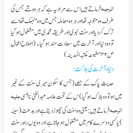
الرحمہ
فرماتے ہیں اس سے مراد یہ ہے کہ ہر وہ شے جس کی
طرف وہ متوجہ تھا اور ہر وہ معاملہ جس میں وہ منہمک تھا اسے
ترک کردیا اور سنت نبوی اور طریقہ محمدی میں مشغول ہو گیا
تو وہ دنیا اور آخرت میں سعادت مند ہو گیا ۔ (اصلاح اعمال
ص ۴۲ مطبوعہ مکتبہ المدینہ )
دنیا و آخرت کی ہلاکت :
حدیث پاک کے حصے(جس کا سکون میری سنت کے غیر
علیہ
میں ہو تو وہ ہلا ک ہوگیا) س کے تحت علامہ عبدالغنی نابلسی
الرحمہ
فرماتے ہیں : یعنی وہ سنت کی چھوڑ دیتا ہے اور بدعت (سیئہ
) یا کسی دوسرے کام میں مشغول ہوجاتا ہے
اور وہ یوں راہ رسنت