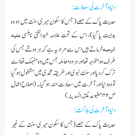
دنیا وآخرت کی سعادت:
حدیث پاک کے حصے( جس کا سکون میری سنت میں ہو وہ
علیہ
ہدایت پا گیا)، اس کے تحت علامہ عبدالغنی نابلسی
الرحمہ
فرماتے ہیں اس سے مراد یہ ہے کہ ہر وہ شے جس کی
طرف وہ متوجہ تھا اور ہر وہ معاملہ جس میں وہ منہمک تھا اسے
ترک کردیا اور سنت نبوی اور طریقہ محمدی میں مشغول ہو گیا
تو وہ دنیا اور آخرت میں سعادت مند ہو گیا ۔ (اصلاح اعمال
ص ۴۲ مطبوعہ مکتبہ المدینہ )
دنیا و آخرت کی ہلاکت :
حدیث پاک کے حصے(جس کا سکون میری سنت کے غیر