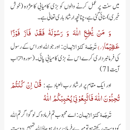
میں سنت پر عمل کرنے والوں کو بڑی کامیابی کا مژدہ (خوش
خبری) سنائی گئی ہے، چنانچہ ارشاد باری تعالیٰ ہے۔
وَ مَنْ یُّطِعِ اللّٰهَ وَ رَسُوْلَهٗ فَقَدْ فَازَ فَوْزًا
عَظِیْمًا(
۷۱
)
تَرجَمۂ کنز الایمان:
اللہ
اور جو
اور اس کے رسول
کی فرمانبرداری کرے اس نے بڑی کامیابی پائی۔
(سورہ احزاب
آیت 71)
قُلْ اِنْ كُنْتُمْ
اور ایک مقام پر ارشاد رب العباد ہے :
تُحِبُّوْنَ اللّٰهَ فَاتَّبِعُوْنِیْ یُحْبِبْكُمُ اللّٰهُ
تَرجَمۂ کنز الایمان:
اللہ
اے محبوب تم فرمادو کہ لوگو اگر تم
اللہ
کو دوست رکھتے ہو تو میرے فرمان بردار ہوجاؤ
تمہیں دوست