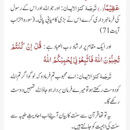
عَظِیْمًا(
۷۱
)
تَرجَمۂ کنز الایمان:
اللہ
اور جو
اور اس کے رسول
کی فرمانبرداری کرے اس نے بڑی کامیابی پائی۔
(سورہ احزاب
آیت 71)
قُلْ اِنْ كُنْتُمْ
اور ایک مقام پر ارشاد رب العباد ہے :
تُحِبُّوْنَ اللّٰهَ فَاتَّبِعُوْنِیْ یُحْبِبْكُمُ اللّٰهُ
تَرجَمۂ کنز الایمان:
اللہ
اے محبوب تم فرمادو کہ لوگو اگر تم
اللہ
کو دوست رکھتے ہو تو میرے فرمان بردار ہوجاؤ
تمہیں دوست
رکھے گا ۔
یہ تو تھا قرآن سے سنت کا بیان آئیےاب احادیثِ طیبہ سے
سنت کی اہمیت کو جانتے ہیں۔