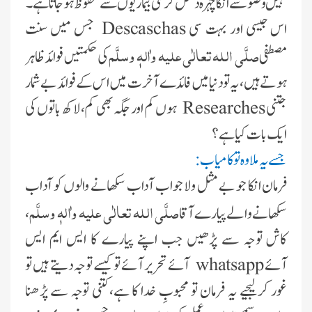
نہیں وضو سے انکا چہرہ دھل کر کئی بیماریوں سے محفوظ ہوجاتا ہے۔
اس جیسی اور بہت سی
Descaschas
جس ميں سنت
صلَّی اللہ تعالٰی علیہ واٰلہٖ وسلَّم
مصطفی
کی حکمتیں فوائد ظاہر
ہوتے ہیں، یہ تو دنیا میں فائدے آخرت میں اس کے فوائد بے شمار
جتنی
Researches
ہوں کم اور جگہ بھی کم، لاکھ باتوں کی
ایک بات کیا ہے؟
جسے یہ ملا وہ تو کامیاب:
فرمان انکا جو بے مثل ولا جواب آداب سکھانے والوں کو آداب
صلَّی اللہ تعالٰی علیہ واٰلہٖ وسلَّم
سکھانے والے پیارے آقا
،
کاش توجہ سے پڑھیں جب اپنے پیارے کا ایس ایم ایس
آئے
whatsapp
آئے تحرير آئے تو
کیسے توجہ دیتے ہیں تو
غور کرلیجیے یہ فرمان تو محبوبِ خدا کا ہے،کتنی توجہ سے پڑھنا