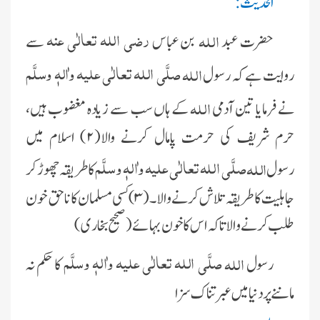
الحدیث:
رضی اللہ تعالٰی عنہ
اللہ
حضرت عبد
بن عباس
سے
صلَّی اللہ تعالٰی علیہ واٰلہٖ وسلَّم
اللہ
روایت ہے کہ رسول
اللہ
نے فرمایا تین آدمی
کے ہاں سب سے زیادہ مغضوب ہیں،
حرم شریف کی حرمت پامال کرنے والا(۲) اسلام میں
صلَّی اللہ تعالٰی علیہ واٰلہٖ وسلَّم
اللہ
رسول
کا طریقہ چھوڑ کر
جاہلیت کا طریقہ تلاش کرنے والا۔(۳) کسی مسلمان کا نا حق خون
طلب کرنے والا تاکہ اس کا خون بہائے(صحیح بخاری)
صلَّی اللہ تعالٰی علیہ واٰلہٖ وسلَّم
اللہ
رسول
کا حکم نہ
ماننے پر دنیا میں عبرتناک سزا