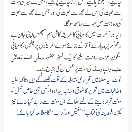
چاہیے، سمجھنا چاہیے عمل کرنا چاہیے پڑھیے، جس نے میری سنت
سے محبت کی اس نے مجھ سے محبت کی اور جس نےمجھ سے محبت
کی وہ جنت میں میرے ساتھ ہوگا۔
دنيا اور آخرت ميں کاميا
بی کا طریقہ کاش ہم سمجھیں اپنی جان پے
رحم کریں پیارے آقا کے بتائے ہوئے طریقوں پر چلیں، کامیابی
صلَّی اللہ تعالٰی
سکون عزت راحت ملنے کا ایک نسخہ حضور
علیہ واٰلہٖ وسلَّم
کی سنت پر عمل ان کی اتباع ہے۔
نوٹ:یہ مضامین تحریری مقابلہ کے تحت لکھے گئے ہیں، تاکہ طلبہ
و طالبات میں تحریر کا شوق و جذبہ پیدا ہوا، کسی بھی خاص عمل کو
سنّت قرار دینے کے لئے علمائے اہل سنت سے رابطہ کیا جائے نیز
مکتبۃ المدینہ کی کتاب”سنتیں اور آداب“ کا مطالعہ کیا جائے۔