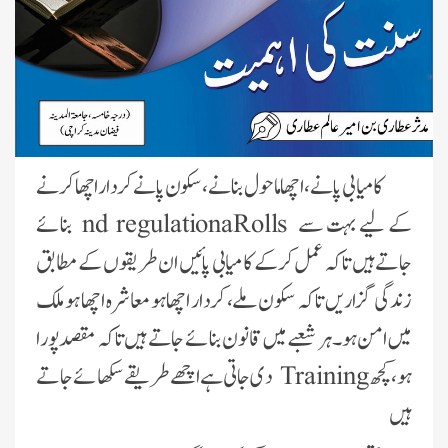
کامیابی پانے ، اچھا ماحول بنانے، سکون پانے کردار اچھا کرنے
کے لیے بہت سے
Rolls
a
nd regulation
بنائے
جاتے ہیں تاکہ عمل کرکے کامیابی پائیں ان طریقوں کے مطابق
زندگی گزاریں تاکہ سکون ملے، کردار اچھاہو معاشرہ اچھا ہو ملک
میں امن ہو۔
ہر شعبے میں قانون بنائے جاتے ہیں تا کہ مقصدپورا
ہو، کچھ
Training
دی جاتی ہےاچھےطریقے سکھائے جاتے
ہیں