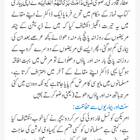
دَامَتْ بَرَکَاتُہُمُ الْعَالِیَہ
عطار قادر ی رضوی ضیائی
نے اپنی پیاری
کتاب نماز کے حکام میں تحریر فرمایا ایک ڈاکٹر نے اپنے مقالے
میں یہ حیرت انگیز انکشاف کیا کہ میں نے ڈپریشن کے چند
مریضوں کے روزانہ پانچ بار منہ د ھولائے کچھ عرصے بعد ان کی
بیماری کم ہوگئی، پھر ایسے ہی مریضوں کے دوسرے گروپ کے
روزانہ پانچ بار منہ اور پاؤں دھلوائے تو مرض میں بہت افاقہ
ہوگیا یہی ڈاکٹر اپنے مقالے کے آخر میں اعتراف کرتا ہے،
مسلمانوں میں مایوسی کا مرض کم پایا جاتا ہے کیونکہ وہ دن میں کئی
مرتہ ہاتھ منہ اور پاؤں دھوتے (یعنی وضو کرتے) ہیں
سنت اور بیماریوں سے حفاظت:
امریکن کونسل فار ہوئی کی سرکردہ بیچرنے کیا
خوب انکشاف کیا
ہے، کہتی ہے مسلمانوں کو کسی قسم کے کیمیاوی لوشن کی حاجت