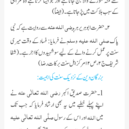
سے منہ موڑنے والا بن جاتا ہے اور جو ایسا کرتا ہے وہ گمراہی
کےسبب ہلاکت میں پڑ جاتا ہے ۔(ایضاً)
رضی اللہ عنہ
۲۔ حضرت ابوہریرہرہ
سے روایت ہے کہ نبی
صلی اللہ علیہ وسلم
پاک
نے فرمایا : فساد کے وقت میری
سنت پر عمل کرنے والے کے لیے سوشہیدوں کا اجر ہے۔( شفا
شریف ج ۲، ص ۱۲ مرکز اہل سنت برکات رضا)
بزرگان دین کے نزدیک سنت کی اہمیت :
رضی اللہ تعالٰی عنہ
1۔حضرت صدیق اکبر
نے
اپنے پہلے خطبے میں یہ بھی ارشاد فرمایا کہ جب تک
صلَّی اللہ تعالٰی علیہ
اللہ
میں
اور اس کے رسول