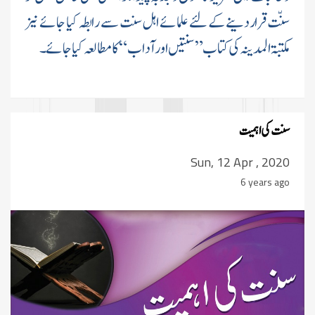
سنّت قرار دینے کے لئے علمائے اہل سنت سے رابطہ کیا جائے نیز
مکتبۃ المدینہ کی کتاب”سنتیں اور آداب“ کا مطالعہ کیا جائے۔
سنت کی اہمیت
Sun, 12 Apr , 2020
6 years ago