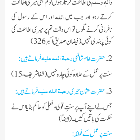
واٰلہٖ وسلَّم
کی اطاعت کرتا رہوں تو تم بھی میری اطاعت
اللہ
کرتے رہو اور جب میں
اور اس کے رسول کی
نافرمانی کرنے لگوں تو اس وقت تم پر میری اطاعت کی
کوئی پابندی نہیں (فیضان صدیق اکبر 326)
رحمۃ اللہ علیہ
2۔
حضرت امام شافعی
فرماتے ہیں :
سنت پر عمل کے علاوہ کوئی چارہ نہیں (شفا شریف ،15)
رحمۃ اللہ علیہ
3۔
حضرت عثمان حیری
فرماتے ہیں :
جس نے اپنے آپ پر سنتِ قولی و فعلی کو حاکم بنایا اس نے
حکمت کی باتیں کیں ۔ (ایضا ً)
سنت پر عمل کے فوائد :