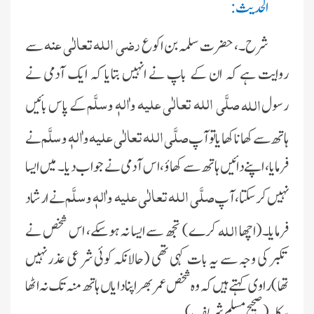
الحدیث :
رضی اللہ تعالٰی عنہ
شرح۔، حضرت سلمہ بن اکوع
سے
روایت ہے کہ ان کے باپ نے انہیں بتایا کہ ایک آدمی نے
صلَّی اللہ تعالٰی علیہ واٰلہٖ وسلَّم
اللہ
رسول
کے پاس بائیں
صلَّی اللہ تعالٰی علیہ واٰلہٖ وسلَّم
ہاتھ سے کھانا کھایا تو آپ
نے
فرمایا، اپنے دائیں ہاتھ سے کھاؤ، اس آدمی نے جواب دیا۔ میں ایسا
صلَّی اللہ تعالٰی علیہ واٰلہٖ وسلَّم
نہیں کرسکتا، آ پ
نے ارشاد
اللہ
فرمایا۔(اچھا
کرے) تجھ سے ایسا نہ ہوسکے، اس شخص نے
تکبر کی وجہ سے یہ بات کہی تھی (حالانکہ کوئی شرعی عذر نہیں
تھا) راوی کہتے ہیں کہ وہ شخص عمر بھر اپنا دایاں ہاتھ منہ تک نہ اٹھا
سکا۔(صحیح مسلم شریف)