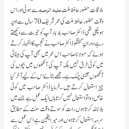
علیہ الرحمہ
ملاقات حضور حافظ ملت
سے ہوئی اور اس
وقت حضور حافظ ملت کی عمر شریف 70 سال سے اوپر
ہو چکی تھی ڈاکٹر صاحب باربار آپ کو حیرت سے دیکھتے
رہے دوران ِ گفتگو ڈاکٹر صاحب نے تعجب کا اظہار کرتے
ہوئے کہ مولانا صاحب اس عمر میں بھی آپ کی بینائی
میں کوئی فرق نہیں بلکہ آپ کی آنکھوں میں بچوں کی
آنکھوں جیسی چمک ہے ۔ مجھے بتائے اس کے لیے آخر کیا
چیز استعمال کرتے ہیں ۔فرمایا ڈاکٹر صاحب میں کوئی
خاص دوا تو استعمال نہیں کرتا ہاں ایک عمل ہے جسے میں
بلا ناغہ کرتا ہوں رات کو سوتے وقت سنت کے مطابق
سرمہ استعمال کرتا ہوں اور میرا یقین ہے اس عمل سے