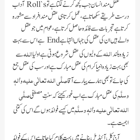
عقل مند انسان جب کچھ کرنے لگتا ہے تو
Roll`s
آداب
درست طریقے سکھاتا ہے، عمل کرتا ہی عقل مند افراد سے مشورہ
کرتا ہے تجربات سے فائدہ حاصل کرتا ہے، عوام میں جو عقل
والے ہیں ان کی عقل کی جہاں انتہا ہے
End
ہے اس سے بہت
الله
اللہ
زياده بلند
کے ولیوں کی عقل شروع ہوتی ہے اولیا
سے
بھی بہت زیادہ انبیا کرام کی عقل مبارک ہے اور سب کی عقل جمع
صلَّی اللہ تعالٰی علیہ واٰلہٖ
کی جائے تو بھی ہمارے پیارے آقا
وسلَّم
صلَّی
کی عقل مبارک ہے اب غور کیجئے کہ سنتِ مصطفی
اللہ تعالٰی علیہ واٰلہٖ وسلَّم
میں کیسے فوائد ہوں گے اس کی کتنی
اہمیت ہے۔
آج کل آئیڈیل بنانے میں بہت کلام کیا جاتا ہے اس کے فوائد