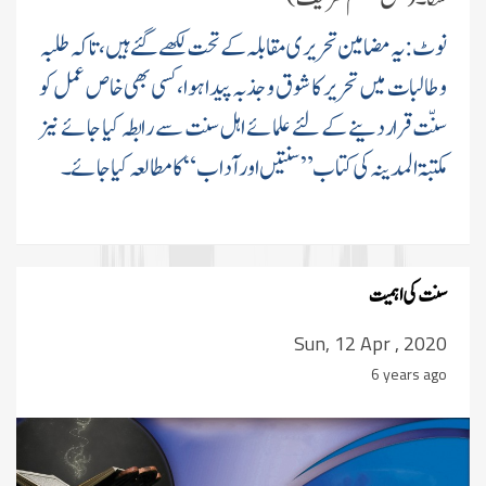
نوٹ:یہ مضامین تحریری مقابلہ کے تحت لکھے گئے ہیں، تاکہ طلبہ
و طالبات میں تحریر کا شوق و جذبہ پیدا ہوا، کسی بھی خاص عمل کو
سنّت قرار دینے کے لئے علمائے اہل سنت سے رابطہ کیا جائے نیز
مکتبۃ المدینہ کی کتاب”سنتیں اور آداب“ کا مطالعہ کیا جائے۔
سنت کی اہمیت
Sun, 12 Apr , 2020
6 years ago