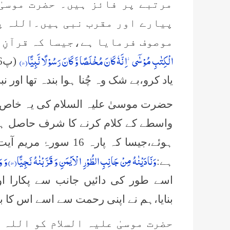
مرتبے پر فائز ہیں۔ حضرت موسیٰ
پیارے اور مقرب نبی ہیں۔اللہ پ
موصوف فرمایا ہے،جیسا کہ قرآنِ 
الْكِتٰبِ مُوْسٰۤى٘-اِنَّهٗ كَانَ مُخْلَصًا وَّ كَانَ رَسُوْلًا نَّبِیًّا(
۵۱)
یاد کرو،بے شک وہ چُنا ہوا بندہ تھا اور 
حضرت موسیٰ علیہ السلام کی یہ خاص 
واسطے کے کلام کرنے کا شرف حاصل ہوا 
وَنَادَیْنٰهُ مِنْ جَانِبِ الطُّوْرِ الْاَیْمَنِ وَ قَرَّبْنٰهُ نَجِیًّا(
۵۲)
وَ وَ
ہے:
اسے طور کی دائیں جانب سے پکارا اور
بنایا،ہم نے اپنی رحمت سے اسے اس کا بھ
حضرت موسیٰ علیہ السلام کو اللہ