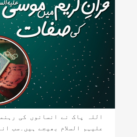
اللہ پاک نے انسانوں کی رہنم
علیہم السلام بھیجے ہیں۔سب انب