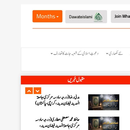
عبدالرؤف (درجہ سابعہ جامعۃ المدینہ
فیضان بغداد ،کراچی،پاکستان)
Months
Dawateislami
عبد الرسول (درجہ خامسہ مرکزی جامعۃ
المدینہ فیضان مدینہ ،کراچی ،پاکستان)
مدنی رضا(درجہ سادسہ مرکز ی جامعۃ
نئے لکھاری
دعوتِ اسلامی کے شعبہ جات کا تعارف
المدینہ فیضان مدینہ ،کراچی،پاکستان)
حافظ محمد مصطفٰی عطاری (درجہ سادسہ
مقبول خبریں
مرکزی جامعۃالمدينہ فیضان مدینہ،
کراچی،پاکستان)
ابو برہان عبدالرحمن عطاری (درجہ
رابعہ جامعۃالمدینہ فیضان رضا
،لاہور،پاکستان)
عبدالمقیم (درجہ سابعہ مرکزی
جامعۃالمدینہ فیضان بغداد،