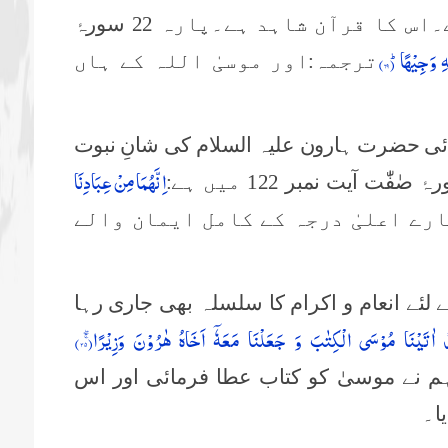
تھی اور آپ مستجابُ الدعوات تھے۔اس کا قرآن شاہد ہے۔پارہ 22 سورۂ
ِ وَجِیْهًاؕ (
۶۹)
ترجمہ:اور موسیٰ اللہ کے ہاں
ئی حضرت ہارون علیہ السلام کی شانِ نبوت
اِنَّهُمَا مِنْ عِبَادِنَا
رے اعلیٰ درجہ کے کامل ایمان والے
لئے انعام و اکرام کا سلسلہ بھی جاری رہا
ْ اٰتَیْنَا مُوْسَى الْكِتٰبَ وَ جَعَلْنَا مَعَهٗۤ اَخَاهُ هٰرُوْنَ وَزِیْرًاۚۖ(
۳۵)
ور بے شک ہم نے موسیٰ کو کتاب عطا فرمائی اور اس
ا۔