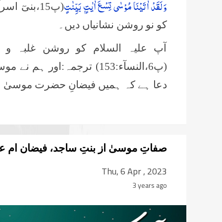
وَلَقَدْ اٰتَیْنَا مُوْسٰى تِسْعَ اٰیٰتٍۭ بَیِّنٰتٍ
کو نو روشن نشانیاں دیں۔
آپ علیہ السلام کو روشن غلبہ و ت
(پ6،النسآء:153) ترجمہ:اور 
دعا ہے کہ ہمیں فیضانِ حضرت موسیٰ ع
صفاتِ موسیٰ از بنتِ ساجد، فیضان ام ع
Thu, 6 Apr , 2023
3 years ago