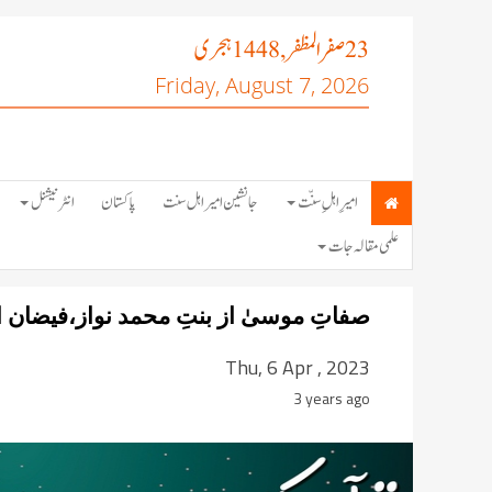
صفر المظفر
ہجری
, 1448
23
Friday, August 7, 2026
امیرِ اہلِ سنّت
جانشین امیر اہل سنت
پاکستان
انٹرنیشنل
علمی مقالہ جات
صفاتِ موسیٰ از بنتِ محمد نواز،فیضان 
Thu, 6 Apr , 2023
3 years ago