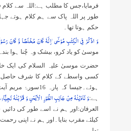
فرمایا،جس کا مطلب ہے:اللہ سے کلام ف
طور پر اللہ پاک سے ہم کلام ہوتے جہاں
حکم ہوتا تھا۔
وَ اذْكُرْ فِی الْكِتٰبِ مُوْسٰۤى٘-اِنَّهٗ كَانَ مُخْلَصًا وَّ كَانَ رَسُوْلًا
موسیٰ کو یاد کرو، بیشک وہ چُنا ہوا بندہ
حضرت موسیٰ علیہ السلام کی ایک خا
کسی واسطے کے کلام کا شرف حاصل ہوا 
وَ نَادَیْنٰهُ مِنْ جَانِبِ الطُّوْرِ الْاَیْمَنِ وَ قَرَّبْنٰهُ نَجِیًّا(
۵۲
ہے:
العرفان:اور ہم نے اسے طور کی دائیں ج
کیلئے مقرب بنایا۔اور ہم نے اپنی رحمت
تھا۔