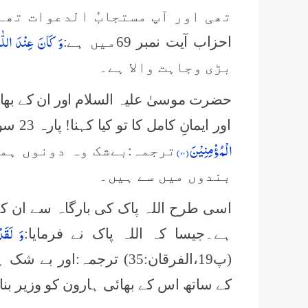
وَ كَانَ عِنْدَ اللّٰه
احزاب آیت نمبر 69میں ہے:
بڑی وجاہت والا ہے۔
حضرت موسیٰ علیہ السلام اور ان کے بھا
اور ایمانِ کامل کا تو کیا کہنا! پارہ 23 سورۂ صٰفّٰت آیت نمبر 122 میں ہے:
الْمُؤْمِنِیْنَ (
۱۲۲)
ترجمہ:بےشک وہ دونوں ہما
بندوں میں سے ہیں۔
اسی طرح اللہ پاک کی بارگاہ سے ان کے 
وَ لَقَد
ہے۔جیسا کہ اللہ پاک نے فرمایا:
(پ19،الفرقان:35) ترجمہ:ا
کے ساتھ اس کے بھائی ہارون کو وزیر بنای