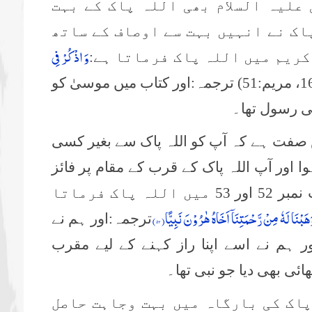
 علیہ السلام بھی اللہ پاک کے بہت
اک نے انہیں بہت سے اوصاف کے ساتھ
وَ اذْكُرْ فِی
کریم میں اللہ پاک فرماتا ہے:
(پ16، مریم:51) ترجمہ:اور کتاب میں موسیٰ کو
نبی رسول تھا۔
صفت ہے کہ آپ کو اللہ پاک سے بغیر کسی
اور آپ اللہ پاک کے قرب کے مقام پر فائز
ہوئے،جیسا کہ پارہ 16 سورۂ مریم آیت نمبر 52 اور 53 میں اللہ پاک فرماتا
هَبْنَا لَهٗ مِنْ رَّحْمَتِنَاۤ اَخَاهُ هٰرُوْنَ نَبِیًّا(
۵۳)
ترجمہ:اور ہم نے
 ہم نے اسے اپنا راز کہنے کے لیے مقرب
ائی بھی دیا جو نبی تھا۔
 پاک کی بارگاہ میں بہت وجاہت حاصل