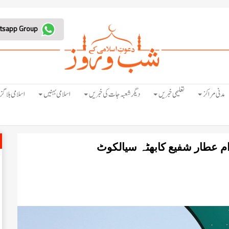
Join Whatsapp Group
مدنی مراکز
تعلیمی خبریں
دیگر شعبہ جات کی خبریں
اسلامی بہنیں
اسلامی بلاگز
ام عطار شفیع کابھٹہ سیالکوٹ