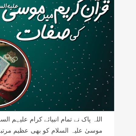
اللہ پاک نے تمام انبیائے کرام علیہم 
موسیٰ علیہ السلام کو بھی عظیم مرتبے 