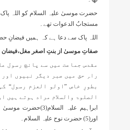
حضرت موسیٰ علیہ السلام کو اللہ پاک
مستجابُ الدعوات تھے۔
اللہ پاک سے دعا ہے کہ ہمیں فیضانِ ح
صفاتِ موسیٰ از بنتِ اصغر مغل،فیضان 
مقدس جماعت میں سے پانچ رسول عل
راہِ حق میں صبر دیگر نبیوں اور
بطورِ خاص ”اولو العزم رسول“ ک
اور(5) حضرت نوح علیہ السلام۔