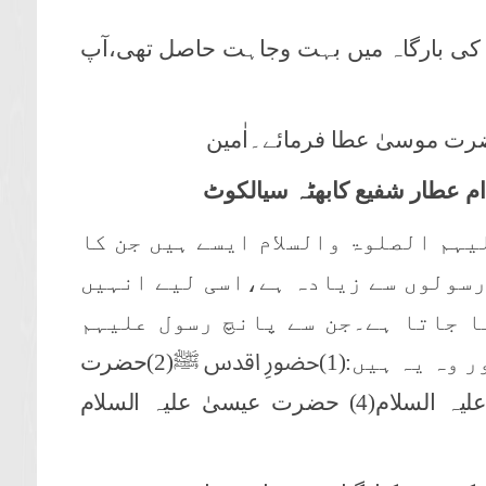
 کی بارگاہ میں بہت وجاہت حاصل تھی،آپ
ضرت موسیٰ عطا فرمائے۔اٰمین
ام عطار شفیع کابھٹہ سیالکوٹ
یہم الصلوۃ والسلام ایسے ہیں جن کا
 رسولوں سے زیادہ ہے،اسی لیے انہیں
ہا جاتا ہے۔جن سے پانچ رسول علیہم
الصلوۃ والسلام مراد ہوتے ہیں اور وہ یہ ہیں:(1)حضورِ اقدس ﷺ(2)حضرت
ابراہیم علیہ السلام(3)حضرت موسیٰ علیہ السلام(4) حضرت عیسیٰ علیہ السلام