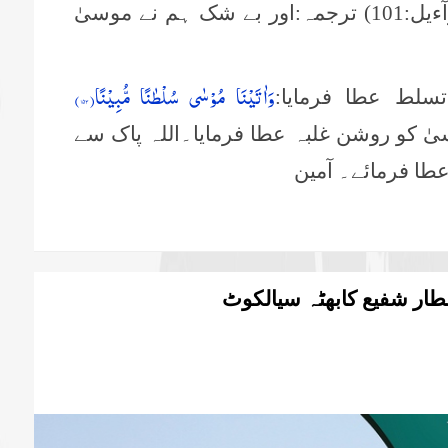
(پ15،بنیٓ اسرآءیل:101) ترجمہ:اور بے شک ہم نے موسیٰ
وَاٰتَیْنَا مُوْسٰى سُلْطٰنًا مُّبِیْنًا(
۱۵۳)
سلط عطا فرمایا:
ہم نے موسیٰ کو روشن غلبہ عطا فرمایا۔اللہ پاک سے
طا فرمائے۔ آمین
طار شفیع کابھٹہ سیالکوٹ