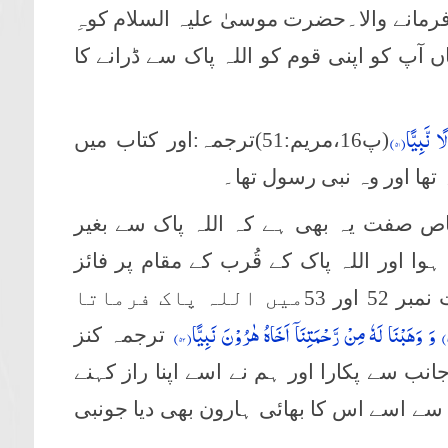
رمانے والا۔حضرت موسیٰ علیہ السلام کوہِ
 آپ کو اپنی قوم کو اللہ پاک سے ڈرانے کا
 نَّبِیًّا(
۵۱
)
(پ16،مریم:51)ترجمہ:
اور کتاب میں
 تھا اور وہ نبی رسول تھا۔
ص صفت یہ بھی ہے کہ اللہ پاک سے بغیر
اور اللہ پاک کے قُرب کے مقام پر فائز
ہوئے۔جیسا کہ پارہ 16سورۂ مریم آیت نمبر 52 اور 53میں اللہ پاک فرماتا
) وَ وَهَبْنَا لَهٗ مِنْ رَّحْمَتِنَاۤ اَخَاهُ هٰرُوْنَ نَبِیًّا(
۵۳
)
ترجمہ کنز
انب سے پکارا اور ہم نے اسے اپنا راز کہنے
 سے اسے اس کا بھائی ہارون بھی دیا جونبی