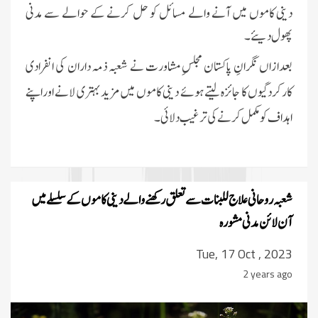
دینی کاموں میں آنے والے مسائل کو حل کرنے کے حوالے سے مدنی
پھول دیئے۔
بعدازاں نگرانِ پاکستان مجلسِ مشاورت نے شعبہ ذمہ داران کی انفرادی
کارکردگیوں کا جائزہ لیتے ہوئے دینی کاموں میں مزید بہتری لانے اوراپنے
اہداف کو مکمل کرنے کی ترغیب دلائی ۔
شعبہ روحانی علاج للبنات سے تعلق رکھنے والے دینی کاموں کے سلسلے میں
آن لائن مدنی مشورہ
Tue, 17 Oct , 2023
2 years ago