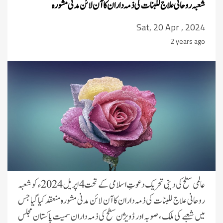
شعبہ روحانی علاج للبنات کی ذمہ داران کا آن لائن مدنی مشورہ
Sat, 20 Apr , 2024
2 years ago
عالمی سطح کی دینی تحریک دعوتِ اسلامی کے تحت 4 اپریل 2024ء کو شعبہ
روحانی علاج للبنات کی ذمہ داران کا آن لائن مدنی مشورہ منعقد کیا گیاجس
میں شعبے کی ملک ، صوبہ اور ڈویژن سطح کی ذمہ داران سمیت پاکستان مجلس