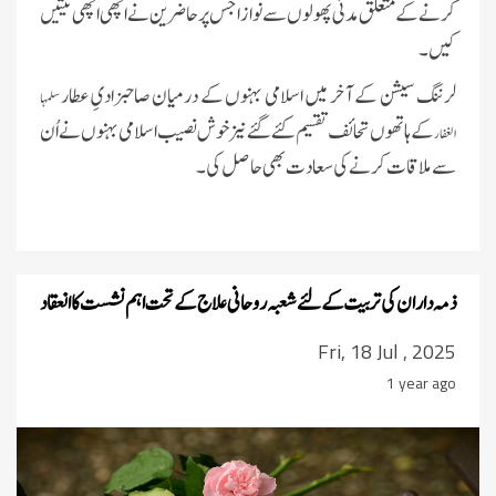
کرنے کے متعلق مدنی پھولوں سے نوازا جس پر حاضرین نے اچھی اچھی نیتیں
کیں۔
لرننگ سیشن کے آخر میں اسلامی بہنوں کے درمیان صاحبزادیِ عطار
سلمہا
کے ہاتھوں تحائف تقسیم کئے گئے نیز خوش نصیب اسلامی بہنوں نے اُن
الغفار
سے ملاقات کرنے کی سعادت بھی حاصل کی۔
ذمہ داران کی تربیت کے لئے شعبہ روحانی علاج کے تحت اہم نشست کا انعقاد
Fri, 18 Jul , 2025
1 year ago