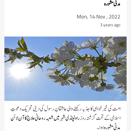
مدنی مشورہ
Mon, 14 Nov , 2022
3 years ago
امت کی خیر خواہی کا جذبہ رکھنے والی عاشقانِ رسول کی دینی تحریک دعوتِ
اسلامی کے تحت گزشتہ روز
راولپنڈی شہر میں شعبہ روحانی علاج کا آن لائن
مدنی مشورہ
ہوا۔