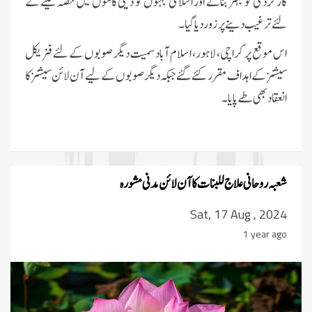
کارکردگی کو بہتر بنانے اور اسلامی بہنوں کو دینی کاموں میں حصہ لینے کے
لئے ترغیب دینے پر زور دیا گیا۔
اس موقع پر کراچی، لاہور، اسلام آباد سمیت دیگر صوبوں کے لئے فزیکل
سیشنز کے اہداف مقرر کئے گئے جبکہ دیگر صوبوں کے لیے آن لائن سیشنز کا
انعقاد بھی طے پایا۔
شعبہ روحانی علاج للبنات کا آن لائن مدنی مشورہ
Sat, 17 Aug , 2024
1 year ago