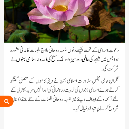
دعوتِ اسلامی کے تحت پچھلے دنوں شعبہ روحانی علاج للبنات کا مدنی مشورہ
ہوا جس میں شعبے
کی عالمی، اورسیز، اور ملک سطح کی ذمہ دار اسلامی بہنوں
نے
شرکت کی۔
نگرانِ عالمی مجلسِ مشاورت اسلامی بہن نے دینی کاموں کے متعلق گفتگو
کرتے ہوئے اسلامی بہنوں کی تربیت و رہنمائی کی اور انہیں مزید بہتری کے
لئے آئندہ کے اہداف دیئے نیز شعبہ روحانی للبنات کے نئے بستے
(اسٹال)
شروع کرنے پر تبادلۂ خیال کیا۔