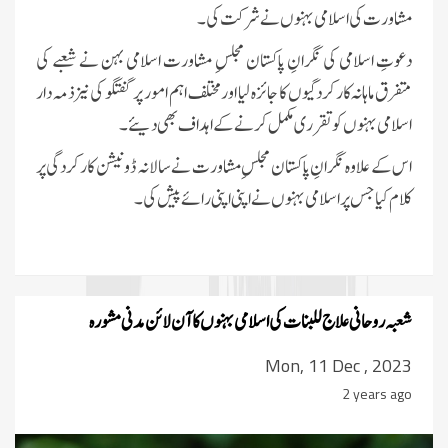
مشاورت کی اسلامی بہنوں نے شرکت کی۔
دعوتِ اسلامی کی نگرانِ پاکستان مجلسِ مشاورت اسلامی بہن نے شعبے کی
متفرق ماہانہ کارکردگیوں کا جائزہ لیا اور مختلف اہم امور پر گفتگو کی نیزذمہ دار
اسلامی بہنوں کو تقرری مکمل کرنے کے اہداف بھی دیئے۔
اس کے علاوہ نگرانِ پاکستان مجلسِ مشاورت نے سالانہ ڈونیشن کارکردگی پر
کلام کیا جس پر اسلامی بہنوں نے اپنی اپنی رائے پیش کی۔
شعبہ روحانی علاج للبنات کی اسلامی بہنوں کا آن لائن مدنی مشورہ
Mon, 11 Dec , 2023
2 years ago