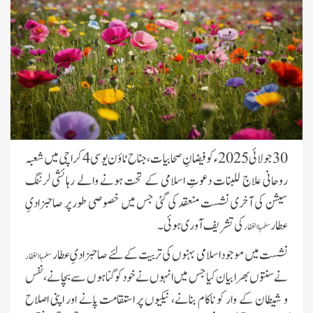
30 جولائی 2025ء کو فیضانِ صحابیات،
جناح ٹاؤن یوسی 4 کراچی میں شعبہ
روحانی علاج للبنات دعوتِ اسلامی کے تحت ہونے والے رہائشی لرننگ
سیشن کی آخری نشست منعقد کی گئی جس میں خصوصی طور پر صاحبزادیِ
عطار
کی تشریف آوری ہوئی۔
سلمہا الغفار
نشست میں موجود اسلامی بہنوں کی تربیت کے لئے صاحبزادیِ عطار
سلمہا الغفار
نے سنتوں بھرا بیان کیا جس میں انہوں نے خود کو گناہوں سے بچانے، نفس
و شیطان کے وار کو ناکام بنانے، نیکیوں پر استقامت پانے اور اپنی اصلاح