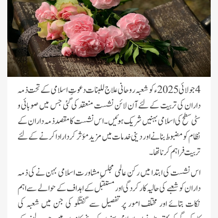
4 جولائی 2025ء کو شعبہ روحانی علاج للبنات دعوتِ اسلامی کے تحت ذمہ
داران کی تربیت کے لئے آن لائن نشست منعقد کی گئی جس میں صوبائی و
سٹی سطح کی اسلامی بہنیں شریک ہوئیں۔ اس نشست کا مقصد ذمہ داران کے
نظام کو مضبوط بنانے اور دینی خدمات میں مزید مؤثر کردار ادا کرنے کے لئے
تربیت فراہم کرنا تھا۔
اس نشست کی ابتدا میں رکن عالمی مجلسِ مشاورت اسلامی بہن نے کی ذمہ
داران کو شعبے کی حالیہ کارکردگی اور مستقبل کے اہداف کے حوالے سے اہم
نکات بتائے اور مختلف امور پر تفصیل سے گفتگو کی جن میں شعبہ کی