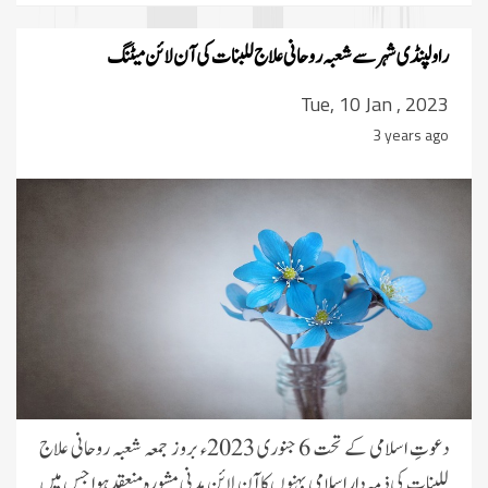
راولپنڈی شہر سے شعبہ روحانی علاج للبنات کی آن لائن میٹنگ
Tue, 10 Jan , 2023
3 years ago
دعوتِ اسلامی کے تحت 6 جنوری 2023ء بروز جمعہ شعبہ روحانی علاج
للبنات کی ذمہ دار اسلامی بہنوں کاآن لائن مدنی مشورہ منعقد ہوا جس میں