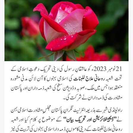
21 نومبر 2023ء کو عاشقانِ رسول کی دینی تحریک دعوتِ اسلامی کے
تحت شعبہ
روحانی علاج للبنات
کی اسلامی بہنوں کا آن لائن مدنی مشورہ
منعقد ہوا جس میں ملک ، صوبہ و ڈویژن سطح کی شعبہ ذمہ داران اور پاکستان
مشاورت کی ذمہ دار ان نے شرکت کی۔
راولپنڈی شہر سے بذریعہ انٹرنیٹ نگرانِ پاکستان مجلسِ مشاورت اسلامی بہن
نے
”ڈیجیٹلائزیشن اور تحریک بیان“
کے موضوع پر کلام کیا اورشعبہ
روحانی علاج للبنات کے دینی کاموں پر ذمہ دار اسلامی بہنوں کی تربیت کی نیز