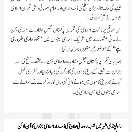
شعبے کی ملک تا ڈویژن سطح کی ذمہ داران اور تمام صوبائی و سٹی نگران اسلامی
بہنوں نے شرکت کی۔
اس موقع پر دعوتِ اسلامی کی نگرانِ پاکستان مجلسِ مشاورت اسلامی بہن
نےمدنی مشورے میں شریک اسلامی بہنوں میں
”خود داری ضروری
ہے“
کے موضوع پر سنتوں بھرا بیان کیا۔
بعدِ بیان نگرانِ پاکستان مجلسِ مشاورت اسلامی بہن نے
مختلف سطح کی ذمہ
داران سے شعبے کے دینی کاموں کی کارکردگی کا جائزہ لیااور
تقرری مکمل
کرنے
نیز دینی کاموں میں ہونے والی
کمزوری کو دور کرنے کے حوالے سے
اسلامی بہنوں کی ذہن سازی کی۔
راولپنڈی شہر میں شعبہ روحانی علاج کی ذمہ دار اسلامی بہنوں کا آن لائن