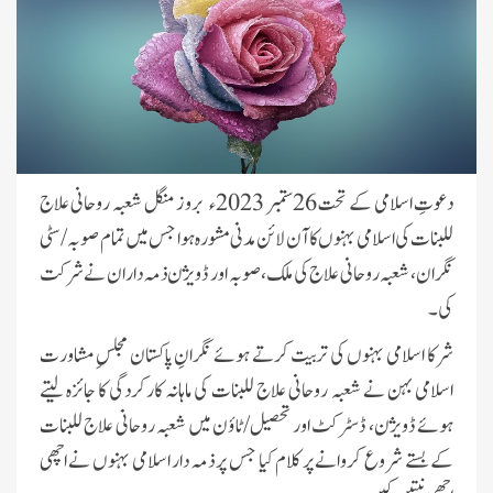
دعوتِ اسلامی کے تحت 26ستمبر 2023ء بروز منگل شعبہ روحانی علاج
للبنات کی اسلامی بہنوں کا آن لائن مدنی مشورہ ہوا جس میں تمام صوبہ / سٹی
نگران ، شعبہ روحانی علاج کی ملک، صوبہ اور ڈویژن ذمہ دار ان نے شرکت
کی۔
شرکا اسلامی بہنوں کی تربیت کرتے ہوئے نگرانِ پاکستان مجلسِ مشاورت
اسلامی بہن نے شعبہ روحانی علاج للبنات کی ماہانہ کارکردگی کا جائزہ لیتے
ہوئے
ڈویژن، ڈسٹرکٹ اور تحصیل/ٹاؤن میں شعبہ روحانی علاج للبنات
کے بستے شروع کروانے پر کلام کیا جس پر ذمہ دار اسلامی بہنوں نے اچھی