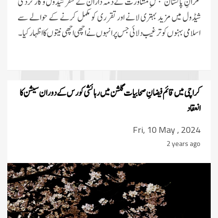
نگرانِ پاکستان مجلسِ مشاورت نے ذمہ داران کے سفر شیڈول و کارکردگی
شیڈول میں مزید بہتری لانے اور تقرری کو مکمل کرنے کے حوالے سے
اسلامی بہنوں کو ترغیب دلائی جس پر انہوں نے اچھی اچھی نیتوں کا اظہار کیا ۔
کراچی میں قائم فیضانِ صحابیات گلشن میں رہائشی کورس کے دوران سیشن کا
انعقاد
Fri, 10 May , 2024
2 years ago