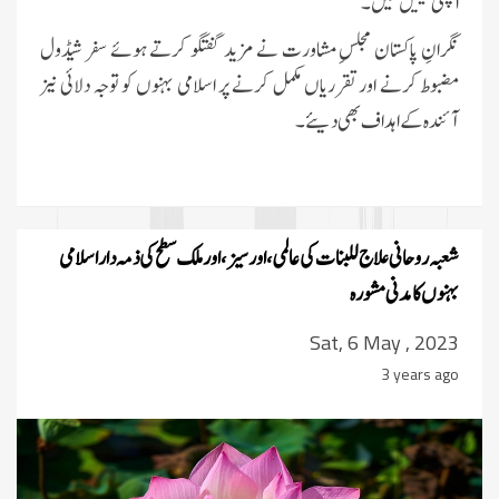
اچھی نیتیں کیں۔
نگرانِ پاکستان مجلسِ مشاورت نے مزید گفتگو کرتے ہوئے سفر شیڈول
مضبوط کرنے اور تقرریاں مکمل کرنے پر اسلامی بہنوں کو توجہ دلائی نیز
آئندہ کے اہداف بھی دیئے ۔
شعبہ روحانی علاج للبنات
کی عالمی، اورسیز، اور ملک سطح کی ذمہ دار اسلامی
بہنوں کا مدنی مشورہ
Sat, 6 May , 2023
3 years ago