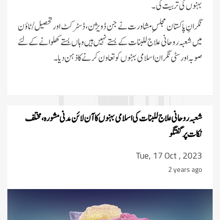
بہنوں کی تربیت کی۔
نگرانِ پاکستان مجلسِ مشاورت نے جن ڈویژن،ڈسٹرکٹ اور تحصیل/ٹاؤن
میں شعبہ روحانی علاج للبنات کے بستے نہیں ہیں وہاں بستے کھلوانے کے لئے
صوبہ اور سٹی نگران اسلامی بہنوں کو تعاون کرنے کا ذہن دیا۔
شعبہ روحانی علاج للبنات کی اسلامی بہنوں کا آن لائن مدنی مشورہ، مختلف
نکات پر گفتگو
Tue, 17 Oct , 2023
2 years ago