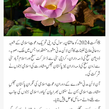
8 اگست 2024ء کو عاشقانِ رسول کی دینی تحریک دعوتِ اسلامی کے شعبہ
روحانی علاج للبنات کا آن لائن مدنی مشورہ منعقد ہوا جس میں ملک، صوبہ ،
ڈویژن سطح کی ذمہ داران ، کراچی سٹی سے ڈسٹرکٹ سطح اور اسلام آباد سٹی
سے زون سطح کی ذمہ دار ان نیز پاکستان مجلسِ مشاورت کی اسلامی بہنوں نے
شرکت کی۔
آن لائن مدنی مشورے کے دوران دعوتِ اسلامی کی نگرانِ پاکستان مجلسِ
مشاورت اسلامی بہن نے سنتوں بھرا بیان کیااور اسلامی بہنوں کی جانب
سے ملنے والے مسائل کا حل پیش بتایا۔