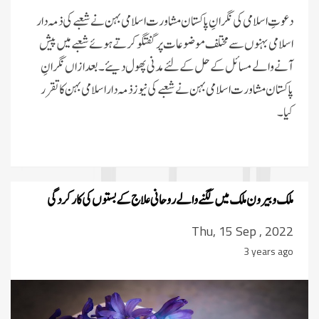
دعوتِ اسلامی کی نگرانِ پاکستان مشاورت اسلامی بہن نے شعبے کی ذمہ دار
اسلامی بہنوں سے مختلف موضوعات پر گفتگو کرتے ہوئے شعبے میں پیش
آنے والے مسائل کے حل کے لئے مدنی پھول دیئے۔بعدازاں نگرانِ
پاکستان مشاورت اسلامی بہن نے شعبے کی نیوز ذمہ دار اسلامی بہن کا تقرر
کیا۔
ملک و بیرون ملک میں لگنے والے روحانی علاج کے بستوں کی کارکردگی
Thu, 15 Sep , 2022
3 years ago