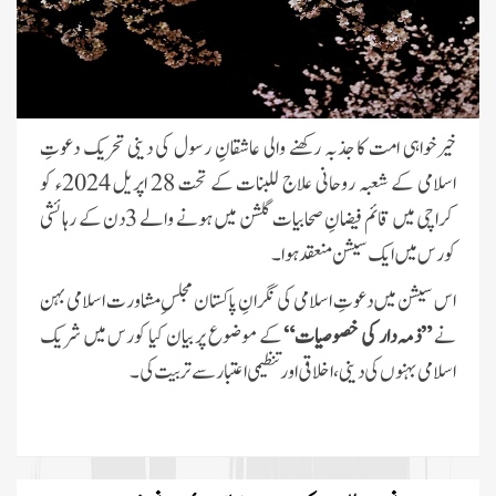
خیرخواہی امت کا جذبہ رکھنے والی عاشقانِ رسول کی دینی تحریک دعوتِ
اسلامی کے شعبہ روحانی علاج للبنات کے تحت 28 اپریل 2024ء کو
کراچی میں قائم فیضانِ صحابیات گلشن میں ہونے والے 3 دن کے رہائشی
کورس میں ایک سیشن منعقد ہوا۔
اس سیشن میں دعوتِ اسلامی کی نگرانِ پاکستان مجلسِ مشاورت اسلامی بہن
نے
”ذمہ دار کی خصوصیات“
کے موضوع پر بیان کیا کورس میں شریک
اسلامی بہنوں کی دینی، اخلاقی اور تنظیمی اعتبار سے تربیت کی۔