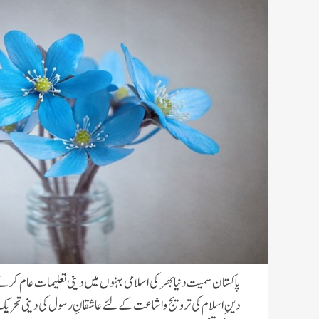
پاکستان سمیت دنیا بھر کی اسلامی بہنوں میں دینی تعلیمات عام کرن
دینِ اسلام کی ترویج و اشاعت کے لئے عاشقانِ رسول کی دینی تحریک د