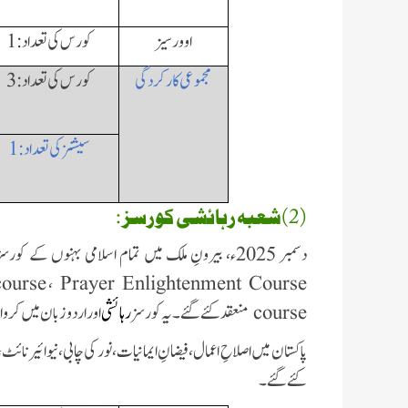
اوورسیز
کورس کی تعداد: 1
مجموعی کارکردگی
کورس کی تعداد: 3
سیشنز کی تعداد: 1
(2)شعبہ رہائشی کورسز :
دسمبر 2025ء، بیرونِ ملک میں تمام اسلامی بہنوں کے کورسز
ourse
،
Prayer Enlightenment Course
course
منعقد کئے گئے۔ یہ کورسز
رہائشی
اور اردو زبان میں کر
پاکستان میں اصلاحِ اعمال،فیضانِ ایمانیات،نور کی چابی،نیو ائیر نائ
کئے گئے۔