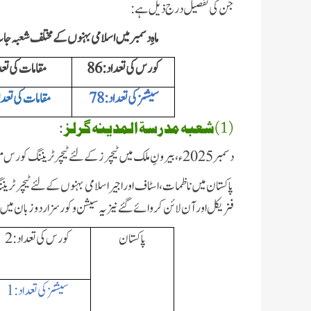
جن کی تفصیل درج ذیل ہے:
ماہِ دسمبر میں اسلامی بہنوں کے مختلف شعبہ 
کورس کی تعداد:86
مقامات کی تعد
سیشنز کی تعداد: 78
مقامات کی تعدا
(1)شعبہ مدرسۃ المدینہ گرلز
:
دسمبر 2025ء، بیرونِ ملک میں ٹیچرزکے لئے
ٹیچرٹریننگ کورس منع
پاکستان میں ناظمات، اسٹاف اور اجیر اسلامی بہنوں کے لئےٹیچر ٹ
فزیکل اور آن لائن کروائے گئے نیز یہ سیشن و کورسز اردو زبان میں
پاکستان
کورس کی تعداد: 2
سیشنز کی تعداد: 1