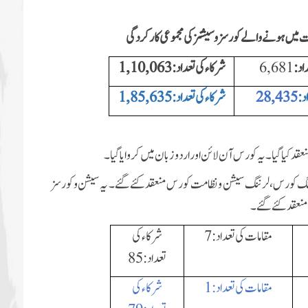
جات میں ہونے والے کورسز وسیشنز کی مجموعی کارکردگی
اد:
6, 681
شرکاء کی تعداد :
1, 10, 063
د:
28, 435
شرکاء کی تعداد :
1, 85, 635
قد کیا گیا۔ یہ کورس آن لائن اور اردو زبان میں کروایا گیا۔
ریننگ کورس،لرننگ سیشن و نظامت کورس منعقد کئے گئے۔ یہ سیشن و کورسز
 منعقد کئے گئے۔
مقامات کی تعداد:7
شرکاء کی
تعداد: 85
مقامات کی تعداد:1
شرکاء کی