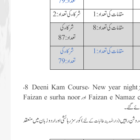
تعداد:79
مقامات کی تعداد:1
شرکاء کی تعداد: 2
مقامات کی تعداد:8
شرکاء کی
تعداد: 87
مقامات کی تعداد:1
شرکاء کی
تعداد:79
8،
Deeni Kam Course
،
New year night
Faizan e Namaz c
اور
Faizan e surha noor
وائے گئے۔
ٹ،روشن راہیں
کورسز رہائشی اور اردو زبان میں منعقد
(دارالمدینہ طالبات کے لئے)