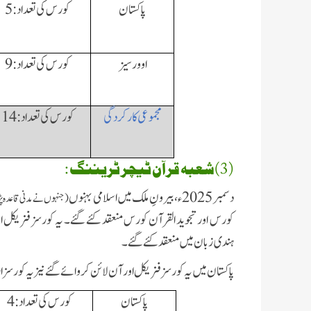
پاکستان
کورس کی تعداد:5
اوورسیز
کورس کی تعداد: 9
مجموعی کارکردگی
کورس کی تعداد: 14
(3)شعبہ قرآن ٹیچر ٹریننگ :
دسمبر 2025ء، بیرونِ ملک میں اسلامی بہنوں
(جنہوں نے مدنی قاعدہ پڑ
کورس اور تجوید القرآن کورس منعقد کئے گئے۔ یہ کورسز فزیکل اور آ
ہندی زبان میں منعقد کئے گئے۔
پاکستان میں یہ کورسز فزیکل اور آن لائن کروائے گئے نیز یہ کورسز
پاکستان
کورس کی تعداد: 4