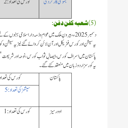
مجموعی کارکردگی
کورس کی تعداد: 2
(5)شعبہ کفن دفن:
دسمبر 2025ء، بیرونِ ملک میں عوام و ذمہ دار اسلامی بہ
یہ سیشن اور کورس فزیکل اور آن لائن کروائے گئے نیز یہ سیشن و کو
پاکستان میں اسراف کورس ،ایصالِ ثواب کورس ،نوحہ اور شریعت ت
یہ کورسز اردو زبان میں منعقد کئے گئے۔
پاکستان
کورس کی تعداد
سیشنز کی تعداد: 5
اوورسیز
کورس کی تعداد: 1