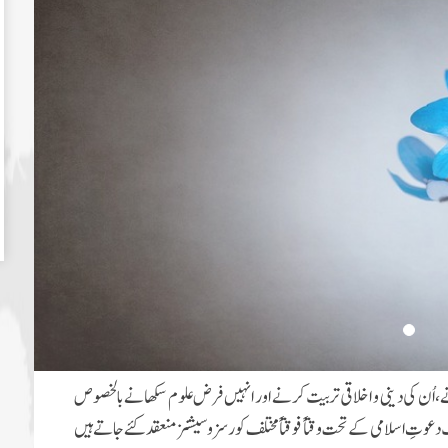
ے، اُن کی دینی و اخلاقی تربیت کرنے اور انہیں فرض علوم سکھانے بالخصوص
عوتِ اسلامی کے تحت وقتاً فوقتاً مختلف کورسزو سیشنز منعقد کئے جاتے ہیں