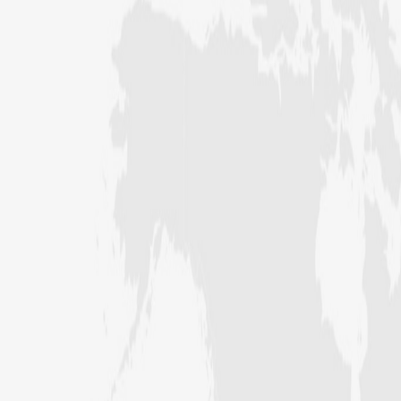
محفل نعت کا انعقاد
سری لنکا شیڈول کے اہداف کی تکمیل
اور آئندہ پلاننگ کے لیے آن لائن
مشورہ
کراچی کے علاقے PIB کالونی میں
ماہانہ سیکھنے سکھانے کا حلقہ، پردے کی
اہمیت پر بیان
ذمہ داران کا آن لائن مشورہ، بحریہ ٹاؤن
میں دینی کام کو فروغ دینے پر تبادلہ ٔخیال
مرکزی فیضانِ صحابیات میں شعبہ جامعۃ
المدینہ گرلز کا لرننگ سیشن