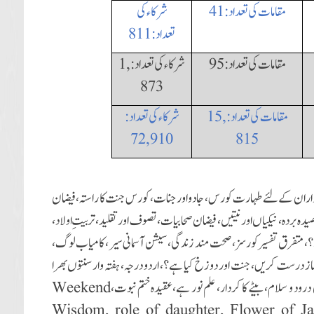
مقامات کی تعداد:41
شرکاء کی
تعداد:811
مقامات کی تعداد:95
شرکاء کی تعداد:
1,
873
مقامات کی تعداد:
15,
شرکاء کی تعداد:
72, 910
815
ور ذمہ داران کے لئے طہارت کورس، جادو اور جنات، کورس جنت کا راستہ ، فیضان
بردہ ، نیکیاں اور نیتیں ، فیضان صحابیات ، تصوف اور تقلید، تربیتِ اولاد،
ا ہے؟، متفرق تفسیر کورسز، صحت مند زندگی، سیشن آسمانی سیر، کامیاب لوگ،
 نماز درست کریں، جنت اور دوزخ کیا ہے؟، اردو درجہ، ہفتہ وار سنتوں بھرا
درود و سلام، بیٹے کا کردار، علم نور ہے،عقیدہ ختم نبوت،
Weekend
Wisdom, role of daughter, Flower of Ja