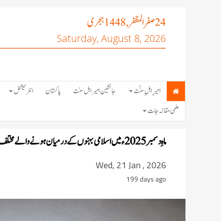
صفر المظفر
ہجری
, 1448
24
Saturday, August 8, 2026
امیرِ اہلِ سنّت
جانشین امیر اہل سنت
پاکستان
انٹرنیشنل
علمی مقالہ جات
ماہِ دسمبر 2025ء میں اسلامی بہنوں کے درمیان ہونے والے مختلف کورسز و سیشنز کی کارکردگی
Wed, 21 Jan , 2026
199 days ago