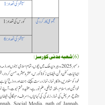
سیشنز کی تعداد: 1
مجموعی کارکردگی
کورس کی تعداد: 1
سیشنز کی تعداد: 6
(6)شعبہ مدنی کورسز :
دسمبر 2025ء، بیرونِ ملک میں بچوں،تمام اسلامی بہنوں ا
ایمانیات، کفن دفن ، فیضان زکوۃ کورس، عشرہ مبشرہ،حسن کردار، قصیدہ 
خود کو سنواریں ، اذکارِ نماز، نماز درست کیجئے، جنت اور دوزخ کی
خواتین اور اسلام ، فقہ شافعی ، علم نور ہے،عقیدہ ختم نبوت، آئیے
اجتماع، مریض کی نماز، زندگی کی کہانیاں، اسراف و مہنگائی، فیضان 
nnah, Social Media, path of Jannah,