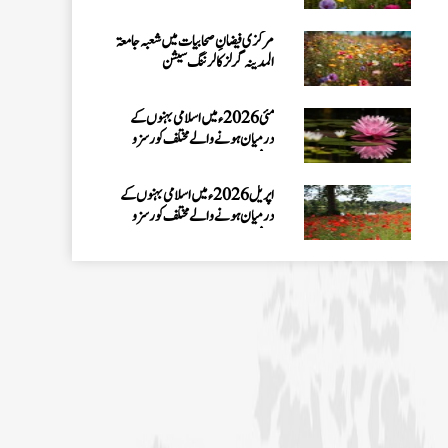
درمیان ہونے والے مختلف کورسز و
سیشنز
اپریل 2026ء میں اسلامی بہنوں کے
درمیان ہونے والے مختلف کورسز و
سیشنز
اسلامی بہنوں کے لئے خصوصی ون ڈے
سیشن ” عید،عبادت اور قربانی “ کا انعقاد
کم عمر بچوں اور بچیوں کے لئے ون ڈے
سیشن "Eid of Sacrifice"
مارچ 2026ء میں اسلامی بہنوں کے
درمیان ہونے والے مختلف کورسز و
سیشنز
کم عمر بچیوں کے لئے”قرآن اور
سائنس“ کورس کا آغاز کیا جائے گا
کراچی کے علاقے PIB کالونی میں