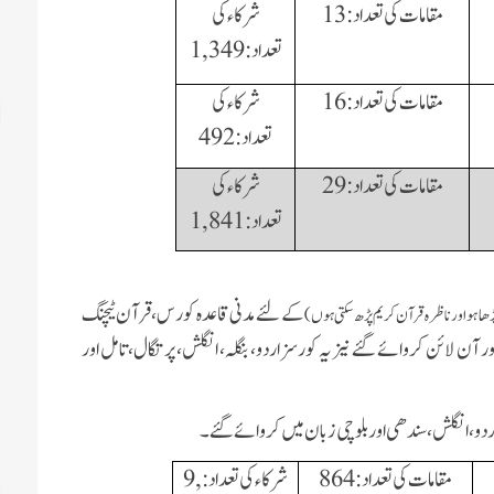
مقامات کی تعداد:13
شرکاء کی
تعداد:
1, 349
مقامات کی تعداد:16
شرکاء کی
تعداد: 492
مقامات کی تعداد:29
شرکاء کی
تعداد:
1, 841
کے لئے مدنی قاعدہ کورس،
قرآن ٹیچنگ
ھا ہو اور ناظرہ قرآن کریم پڑھ سکتی ہوں)
ن لائن کروائے گئے نیز یہ کورسز اردو، بنگلہ، انگلش، پرتگال، تامل اور
 اردو،انگلش،سندھی اور بلوچی زبان میں کروائے گئے۔
مقامات کی تعداد:864
شرکاء کی تعداد:
9,