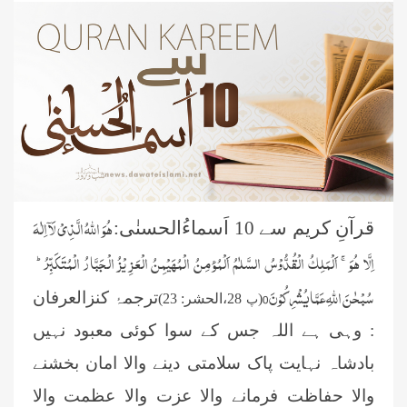
هُوَ اللّٰهُ الَّذِیْ لَاۤ اِلٰهَ
قرآنِ کریم سے 10 اَسماءُالحسنٰی:
اِلَّا هُوَ ۚاَلْمَلِكُ الْقُدُّوْسُ السَّلٰمُ اَلْمُؤمِنُ الْمُهَیْمِنُ الْعَزِ
یْزُ الْجَبَّارُ الْمُتَكَبِّرُ ؕ
سُبْحٰنَ اللّٰهِ عَمَّا یُشْرِكُوْنَ0
ترجمۂ کنزالعرفان
(
28،الحشر: 23)
پ
: وہی ہے اللہ جس کے سوا کوئی معبود نہیں
بادشاہ نہایت پاک سلامتی دینے والا امان بخشنے
والا حفاظت فرمانے والا عزت والا عظمت والا