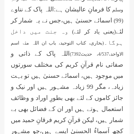
کا فرمانِ عالیشان ہے:اللہ پاک کے نناوے
وسلم
اسمائے حسنیٰ ہیں،جس نے یہ شمار کر
(99)
لئے
وہ جنت میں داخل
(یعنی یاد کر لئے)
ہوگا۔
(بخاری، کتاب التوحید، باب ان اللہ مثۃ اسم
اللہ پاک کے ذاتی و
الاواحد،4/537، حدیث7392)
صفاتی نام قرآنِ کریم کی مختلف سورتوں
میں موجود ہیں، اسمائے حسنیٰ ہیں تو بہت
زیادہ، مگر 99 زیادہ مشہور ہیں اور نیک و
جائز کاموں کے لئے بھی بطورِ اوراد و وظائف
استعمال ہوتے ہیں اور ان کے فضائل بھی بے
شمار ہیں، لیکن قرآنِ کریم فرقانِ حمید میں
کچھ اَسماءُ الحسنیٰ ایسے ہیں،جو مشہور