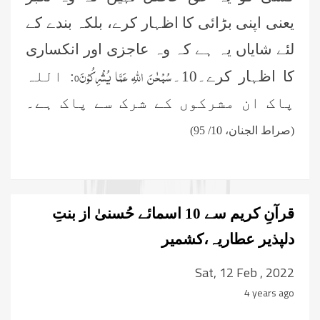
یعنی اپنی بڑائی کا اظہار کرے، بلکہ بندے کے
لئے شایاں یہ ہے کہ وہ عاجزی اور انکساری
سُبْحٰنَ اللّٰهِ عَمَّا یُشْرِكُوْنَ0
کا اظہار کرے۔10۔
: اللہ
پاک ان مشرکوں کے شرک سے پاک ہے۔
(صراط الجنان، 10/ 95)
قرآنِ کریم سے 10 اسمائے حُسنیٰ از بنتِ
دلپذیر عطاریہ،کشمیر
Sat, 12 Feb , 2022
4 years ago