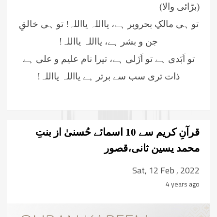
(بڑائی والا)
تو ہی مالکِ بحروبر ہے، یااللہ یااللہ!
تو ہی خالقِ
جن و بشر ہے، یااللہ یااللہ!
تو اَبَدی ہے تو اَزَلی ہے، تیرا نام علیم و علی ہے
ذات تری سب سے برتر ہے یااللہ یااللہ!
قرآنِ کریم سے 10 اسمائے حُسنیٰ از بنتِ
محمد یسین ثانی،قصور
Sat, 12 Feb , 2022
4 years ago