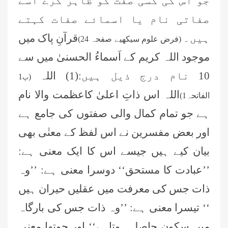
جو اس کی کسی صفت کو ظاہر کرے اسے
صفاتی نام یا اسمائے صفات کہتے
ہیں۔
قرآنِ پاک میں
(فرض علوم سیکھیے صفحہ 24)
موجود اللہ کریم کے اَسماءُ الحسنیٰ میں سے
10 نام درج ذیل ہیں:(1) اللہ
1
(
پ
اللہ اس ذاتِ اعلیٰ کاعظمت والا نام
الفاتحہ1)
ہے جو تمام کمال والی صفتوں کی جامع ہے
اور بعض مفسرین نے اس لفظ کے معنٰی بھی
بیان کیے ہیں جیسے اس کا ایک معنی ہے:
’’عبادت کا مستحق‘‘ دوسرا معنی ہے: ’’وہ
ذات جس کی معرفت میں عقلیں حیران ہیں
‘‘ تیسرا معنی ہے: ’’وہ ذات جس کی بارگاہ
میں سکون حاصل ہوتاہے‘‘ اور چوتھا معنی