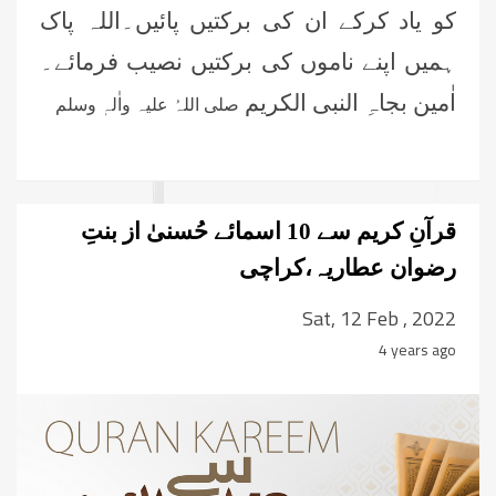
کو یاد کرکے ان کی برکتیں پائیں۔اللہ پاک
ہمیں اپنے ناموں کی برکتیں نصیب فرمائے۔
اٰمین بجاہِ النبی الکریم
صلی اللہُ علیہ واٰلہٖ وسلم
قرآنِ کریم سے 10 اسمائے حُسنیٰ از بنتِ
رضوان عطاریہ،کراچی
Sat, 12 Feb , 2022
4 years ago