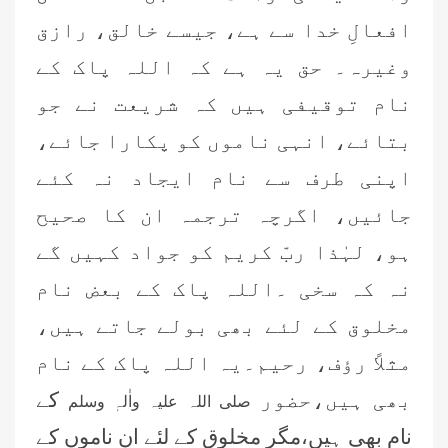
افعالِ خدا سے ہے، جیسے خالق، رازق
وغیرہ۔ حق یہ ہے کہ اللہ پاک کے
نام توقیفی ہیں کہ شریعت نے جو
بتائے، انہی ناموں کو پکارا جائے،
اپنی طرف سے نام ایجاد نہ کئے
جائیں، اگرچہ ترجمہ ان کا صحیح
ہو، لہٰذا ربّ
کریم کو جواد کہیں گے
نہ کہ سخی ۔اللہ پاک کے بعض
نام
مخلوق کے لئے بھی بولے جاتے ہیں،
مثلاً رؤف، رحیم۔یہ اللہ پاک کے
نام
بھی ہیں،حضور
کے
صلی اللہ علیہ واٰلہٖ وسلم
نام بھی ہیں،مگر مخلوق کے لئے ان ناموں کے