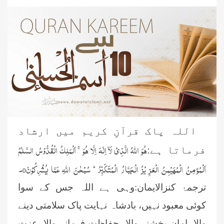
اللہ پاک قرآنِ کریم میں ارشاد
هُوَ اللّٰهُ الَّذِیْ لَاۤ اِلٰهَ اِلَّا هُوَ ۚاَلْمَلِكُ الْقُدُّوْسُ السَّلٰمُ
فرماتا ہے:
اَلْمُؤمِنُ الْمُهَیْمِنُ الْعَزِ
یْزُ الْجَبَّارُ الْمُتَكَبِّرُ ؕسُبْحٰنَ اللّٰهِ عَمَّا یُشْرِكُوْنَ0
۔
ترجمۂ کنزالایمان:وہی ہے اللہ جس کے سوا
کوئی معبود نہیں، بادشاہ نہایت پاک سلامتی دینے
والا، امان بخشنے والا، حفاظت فرمانے والا، عزت