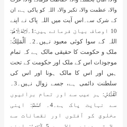
والا، عظمت والا، تکبر والا، اللہ کو پاکی ہے، ان
اس آیت میں اللہ پاک نے اپنے
کے شرک سے۔
لَااِلٰهَ اِلَّا هُوَ
10 اوصاف بیان فرمائے ہیں:1۔
:
اللہ کے سوا کوئی معبود نہیں۔2۔
اَلْمَلِكُ
:
ملک و حکومت کا حقیقی مالک ہے کہ تمام
موجودات اس کے ملک اور حکومت کے تحت
ہیں اور اس کا مالک ہونا اور اس کی
سلطنت دائمی ہے، جسے زوال نہیں۔3۔
اَلْقُدُّوْسُ
: ہر عیب سے اور تمام برائیوں
اَلسَّلٰمُ
سے نہایت پاک ہے۔4۔
: اپنی
مخلوق کو آفتوں اور نقصانات سے
اَلْمُؤمِنُ
سلامتی دینے والا ہے۔5۔
: اپنے