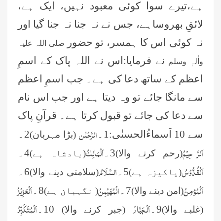
ہے،تیرے سوا کوئی معبود نہیں، ایک ہے،
لائقِ بھروساہے، جس نے نہ جنا نہ جنا گیا اور
نہ کوئی اس کا ہمسر، تو حضور
صلی اللہ علیہ
نے فرمایا:اس نے اللہ
پاک کے اسمِ
واٰلہٖ وسلم
اعظم کے ساتھ دعا کی ہے۔ جب اسمِ اعظم
سے مانگا جائے تو وہ دیتا ہے اور جب اس نام
سے دعا کی جائے تو قبول کرتا ہے۔ قرآنِ پاک
الرَّحْمٰن
سے 10 اَسماءُالحسنٰی:1۔
2۔
(بڑا مہربان)
اَلرَّ حِیْمُ
اَلْمَالِکُ
3۔
4۔
(رحم کرنے والا)
(بادشاہ ہے)
اَلْقُدُّوْسُ
السَّلَامُ
5۔
6۔
(پاکیزہ ہے)
(سلامتی دینے والا)
اَلْمُؤمِنُ
الْمُھَیْمِنُ
اَلْعَزِیْزُ
7۔
8۔
(امن دینے والا)
( نگہبان ہے)
اَلْجَبَّارُ
اَلْمُتَکَبِّرُ
9۔
10۔
(غلبے والا)
(جبر کرنے والا)