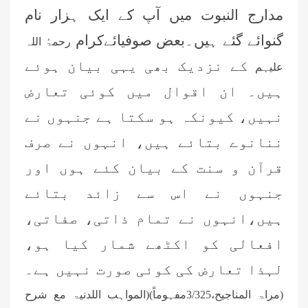
مدارج النبوت میں آپ کے ایک ہزار نام
گنوائے گئے ہیں۔بعض صوفیائےکرام
رحمۃُ اللہ
کے نزدیک بھی یہی بیان ہوئے
علیہم
ہیں۔ ان اقوال میں کوئی تعارض
نہیں، کیونکہ ہو سکتا ہے جنہوں نے
ننانوے بتائے ہیں، انہوں نے صرف
قرآن و سنت کے بیان کئے ہوں اور
جنہوں نے اس سے زائد بتائے
ہیں،انہوں نے تمام ذاتی، صفاتی،
افعالی کو اکٹھے شمار کیا ہو،
لہذا تعارض کی کوئی صورت نہیں ہے۔
(مراۃ المناجیح،3/325مفہوماً)
(
المواہب اللدنیۃ مع شرح