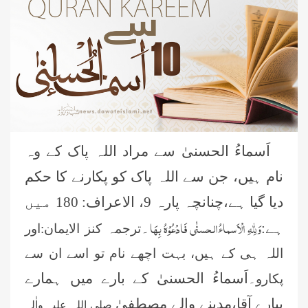
اَسماءُ الحسنیٰ سے مراد اللہ پاک کے وہ
نام ہیں، جن سے اللہ پاک کو پکارنے کا حکم
دیا گیا ہے،چنانچہ پارہ 9،
الاعراف: 180 میں
وَلِلہِ الْاَسماءُالحسنٰی فَادْعُوْہُ بِھَا
ہے:
۔
ترجمہ کنز الایمان:اور
اللہ ہی کے ہیں، بہت اچھے نام تو اسے ان سے
اَسماءُ الحسنیٰ کے بارے میں ہمارے
پکارو۔
پیارے آقا،مدینے والے مصطفیٰ
صلی اللہ علیہ واٰلہٖ