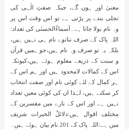
معنیٰ اور ہوں گے، جبکہ صفتِ الٰہی کی
تجلی بندے پر پڑتی ہے تو اس وقت اس پر
وہ نام بولا جاتا ہے۔اَسماءُالحسنٰی کی تعداد:
اللہ پاک کے صرف ننانوے نام ہی نہیں ہیں،
بلکہ یہ تو صرف وہ نام ہیں،جو ہمیں قرآن
و سنت کے ذریعے معلوم ہوئے ہیں،کیونکہ
اس کے کمالات لامحدود ہیں اور ہم اس کے
ہر کمال کے لئے کوئی نام اور صفت انتخاب
کر سکتے ہیں، لہٰذا ان کی کوئی معین تعداد
نہیں ہے اور اس کے بارے میں مفسرین کے
مختلف اقوال ہیں:دلائلُ الخیرات شریف
میں ہے:اللہ پاک کے 201 نام بیان ہوئے ہیں۔