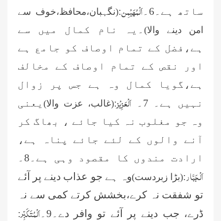
اَلْمُھَیْمِن
ساتھ ہے۔6۔
:
(نگہبان،محافظ،خوف سے
۔یہ نام کمال میں سے
امن دینے والا)
ہے،فضل کے تمام اوصاف کو جامع ہے
اور نقص کے
تمام اوصاف کے مخالف
ہے،گویا کمال وہ ہے جس پر زوال
اَلْعَزِیْز
نہیں ہے۔ 7۔
:
یعنی
(غالب، عزت والا)
وہ جو مغلوب نہ کیا جائے ، بھاگ کر
آنے والوں کے لئے جائے پناہ ہے،
ارادت مندوں کا مقصود وہی ہے۔8۔
اَلْجَبَّار
:
وہ ہے جو عذاب دینے پر آئے
(بڑا زبردست)
تو شفقت نہ کرے،بخشش کرتے کمی سے نہ
اَلْمُتَکَبِّر
ڈرے، جب دینے پر آئے تو وافر دے۔9۔
: