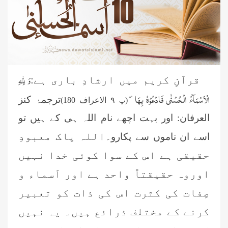
وَ لِلّٰهِ
قرآنِ کریم میں ارشادِ باری ہے:
الْاَسْمَآءُ الْحُسْنٰى فَادْعُوْهُ بِهَا ۪
ترجمۂ کنز
(
٩ الاعراف 180)
پ
العرفان: اور بہت اچھے نام اللہ ہی کے ہیں تو
اللہ پاک معبودِ
اسے ان ناموں سے پکارو۔
حقیقی ہے اس کے سوا کوئی خدا نہیں
اوروہ حقیقتاً واحد ہے اور اَسماء و
صِفات کی کثرت اس کی ذات کو تعبیر
کرنے کے مختلف ذرائع ہیں۔ یہ نہیں