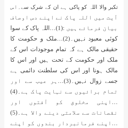
اس
تکبر والا اللہ کو پاکی ہے ان کے شرک سے۔
آیت میں اللہ پاک
نے اپنے دس اوصاف
بیان فرمائے ہیں :(1)…اللہ پاک کے سوا
کوئی معبود نہیں۔(2)…ملک و حکومت کا
حقیقی مالک ہے کہ تمام موجودات اس کے
ملک اور حکومت کے تحت ہیں اور اس کا
مالک ہونا اور اس
کی سلطنت دائمی ہے
جسے زوال نہیں۔(3)…ہر عیب سے اور
تمام برائیوں سے نہایت پاک ہے۔(4)
…اپنی مخلوق کو آفتوں
اور
نقصانات سے سلامتی دینے والا ہے۔(5)
…اپنے فرمانبردار بندوں کو اپنے