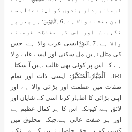
فرمانبردار بندوں کو اپنے عذاب سے
اَلْمُهَیْمِنُ
امن بخشنے والا ہے۔6۔
: ہر چیز پر
نگہبان اور اس کی حفاظت فرمانے
اَلْعَزِیْزُ
والا ہے۔7۔
:ایسی عزت والا ہے، جس
کی مثال نہیں مل سکتی اور ایسے غلبے والا
ہے کہ اس پر کوئی بھی غالب نہیں آ سکتا۔
9-8۔
اَلْجَبَّارُ،اَلْمُتَكَبِّرُ
: ایسی ذات اور تمام
صفات میں عظمت اور بڑائی والا ہے اور
اپنی بڑائی کا اظہار کرنا اسی کے شایاں اور
لائق ہے، کیونکہ اس کا ہر کمال عظیم ہے
اور ہر صفت عالی ہے،جبکہ مخلوق میں
کسی کو یہ حق حاصل نہیں کہ وہ تکبر