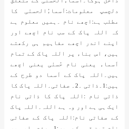
داخل ہوگا۔اَسماءُالحسنٰی کے متعلق
دلچسپ معلومات:اَسماءُالحسنٰی کا
مطلب ہے:اچھے نام ۔ہمیں معلوم ہے
کہ اللہ پاک کے سب نام اچھے اور
اپنے اندر اچھے مفاہیم ہی رکھتے
ہیں، اس بناء پر اللہ پاک کے تمام
اَسماء یعنی نام حُسنٰی یعنی اچھے
ہیں۔اللہ پاک کے اَسما دو طرح کے
ہیں:1۔ذاتی ۔2۔ صفاتی۔اللہ پاک کا
ذاتی نام :اللہ پاک کا ذاتی نام
ایک ہی ہے اور وہ ہے اللہ۔اللہ پاک
کے صفاتی نام:اللہ پاک کے صفاتی
نام تین قسم کے ہیں:1۔ صفتِ سلبی پر