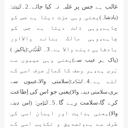
اَلْمَلِک
غالب ہے جس پر غلبہ نہ کیا جائے۔2۔
:
یعنی وہی عزت دیتا ہے جس کو
(بادشاہ)
چاہے،وہی ذلت دیتا ہے جس کو
چاہے،وہی مالک بنانے والااور
اَلْقُدُّوْس
بادشاہی دینے والا ہے۔3۔
:
(پاکیزہ)
یعنی وہی عیبوں سے
(پاک ہر عیب سے)
بَری ہے،ہر وصف کا کمال صرف اسی کے
اَلسَّلَام
لئے ہے۔4۔
:
(سلامتی والا،عیبوں سے
یعنی جو اس کی اِطاعت
بری،سلامتی دینے والا)
اَلْمُؤْمِن
کرے گا،سلامت رہے گا۔5۔
:
(امن دینے
یعنی ہدایت اور ایمان اسی کی
والا)
طرف سے ہے،تصدیق و تکذیب اسی کے