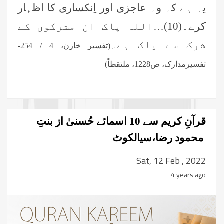
یہ ہے کہ وہ عاجزی اور اِنکساری کا اظہار
کرے۔(10)…اللہ پاک
ان مشرکوں
کے
شرک سے پاک ہے۔
(تفسیر خازن،
4 / 254
-
تفسیرمدارک،
ص
1228
، ملتقطاً)
قرآنِ کریم سے 10 اسمائے حُسنیٰ از بنتِ
محمود رضا،سیالکوٹ
Sat, 12 Feb , 2022
4 years ago