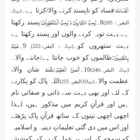
الْفَسَادَہ
:فساد
کو
ناپسند
کرنے
والا/کرتا
ہے
۔
(پ
2
،
یُحِبُّ
التَّوَّابِیْنَ
وَ
یُحِبُّ
الْمُتَطَھِّرِیْنَ
8
۔
:پسند رکھتا
البقرہ:
205)
ہے
بہت
توبہ
کرنے
والوں
اور
پسند
رکھتا
ہے
عَلِیْمٌ
بہت
ستھروں
کو۔
9
۔
(پ
2
،
البقرۃ:222)
بِالظّٰلِمِیْنَ
:ظالموں
کو
خوب
جانتا
ہے
/
جاننے
والا۔
اَلْعلِیُّ
الْعَظِیْمُ
10
۔
:بلند
شان
والا،
(پ
2
،
البقرہ:246)
عظمت
والا۔
اللہ پاک کو پکارنے
)
پ
03
،البقرہ
255
)
کے لئے اور بھی بہت سے ذاتی و صفاتی نام
ہیں اور قرآنِ کریم میں مذکور ہیں، لہذا
اچھی اچھی نیتوں کے ساتھ قرآنِ پاک پڑھئے
اور اس میں دی گئی تعلیماتِ دینیہ و اسلامیہ
کو سمجھ کر اس پر عمل کرنے کی کوشش