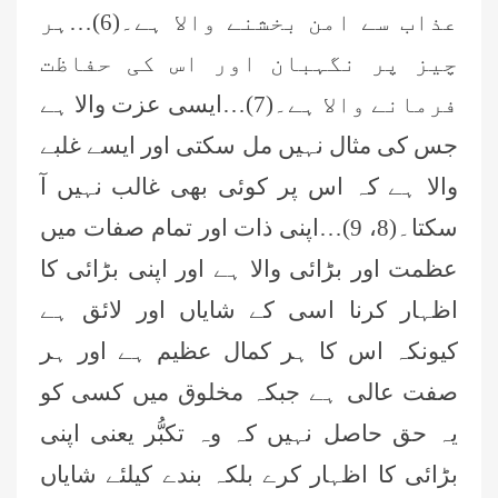
عذاب سے امن بخشنے والا ہے۔(6)…ہر
چیز پر نگہبان اور اس کی حفاظت
فرمانے والا ہے۔(7)…ایسی عزت والا ہے
جس کی مثال نہیں مل سکتی اور ایسے غلبے
والا ہے کہ اس پر کوئی بھی غالب نہیں آ
سکتا۔(8، 9)…اپنی ذات اور تمام صفات میں
عظمت اور بڑائی والا ہے اور اپنی بڑائی کا
اظہار کرنا اسی کے شایاں اور لائق ہے
کیونکہ اس کا ہر کمال عظیم ہے اور ہر
صفت عالی ہے جبکہ مخلوق میں کسی کو
یہ حق حاصل نہیں
کہ وہ تکبُّر یعنی اپنی
بڑائی کا اظہار کرے بلکہ بندے کیلئے شایاں