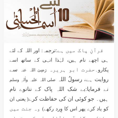
قرآنِ پاک میں ہے:
ترجمہ: اور اللہ کے لئے
ہی اچھے نام ہیں، لہٰذا انہی کے ساتھ اسے
حضرت ابو ہریرہ
سے
پکارو۔
رَضِیَ اللہ عنہ
روایت ہے، رسولُ اللہ
صلی اللہ علیہ واٰلہٖ وسلم
نے فرمایا:بے شک اللہ پاک کے ننانوے نام
ہیں۔ جو کوئی ان کی حفاظت کرے
( یعنی ان
وہ جنت میں
کو یاد کرے پھر اس کا وِرد رکھے)