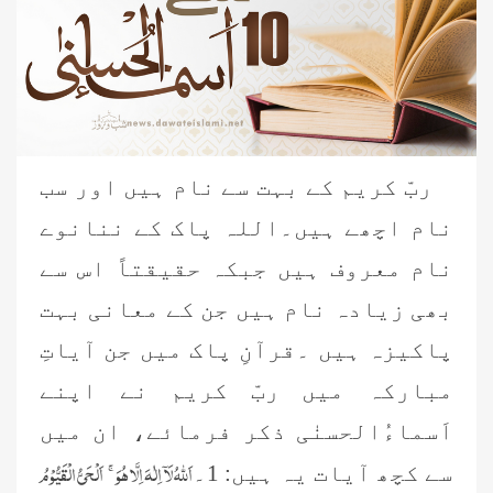
ربّ کریم کے بہت سے نام ہیں اور سب
نام اچھے ہیں۔اللہ پاک کے ننانوے
نام معروف ہیں جبکہ حقیقتاً اس سے
بھی زیادہ نام ہیں
جن کے معانی بہت
پاکیزہ ہیں ۔قرآنِ پاک میں جن آیاتِ
مبارکہ میں ربّ کریم نے اپنے
اَسماءُالحسنٰی ذکر فرمائے، ان میں
اَللہُ لَاۤ اِلٰہَ اِلَّا ہُوَ ۚ اَلْحَیُّ الْقَیُّوۡمُ
سے کچھ آیات یہ ہیں: 1۔