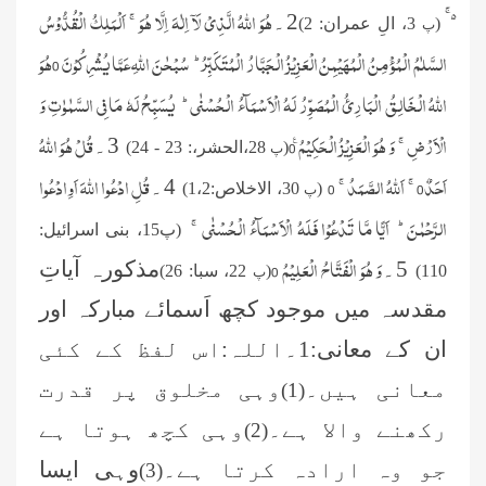
ہُوَ اللہُ الَّذِیۡ لَاۤ اِلٰہَ اِلَّا ہُوَ ۚاَلْمَلِکُ الْقُدُّوۡسُ
2۔
(
3، الِ عمران: 2)
پ
السَّلٰمُ الْمُؤْمِنُ الْمُہَیۡمِنُ الْعَزِیۡزُ الْجَبَّارُ الْمُتَکَبِّرُ ؕسُبْحٰنَ اللہِ عَمَّا یُشْرِکُوۡنَ 0ہُوَ
اللہُ الْخَالِقُ الْبَارِئُ الْمُصَوِّرُ لَہُ الْاَسْمَآءُ الْحُسْنٰی ؕ یُسَبِّحُ لَہٗ مَا فِی السَّمٰوٰتِ وَ
الْاَرْضِ ۚوَ ہُوَ الْعَزِیۡزُ الْحَکِیۡمُ 0٪
قُلْ ہُوَ اللہُ
3۔
(
28،الحشر،: 23 - 24)
پ
اَحَدٌ0 ۚاَللہُ الصَّمَدُ ۚ0
قُلِ ادْعُوا اللہَ اَوِادْعُوا
4۔
(
30،
الاخلاص:1،2)
پ
الرَّحْمٰنَ ؕ اَیًّا مَّا تَدْعُوۡا فَلَہُ الۡاَسْمَآءُ الْحُسۡنٰی ۚ
(پ15، بنی اسرائیل:
وَ ہُوَ الْفَتَّاحُ الْعَلِیۡمُ 0
5۔
مذکورہ آیاتِ
110)
(
22، سبا: 26)
پ
مقدسہ میں موجود کچھ اَسمائے مبارکہ اور
ان کے معانی:1۔اللہ:اس لفظ کے کئی
معانی ہیں۔
وہی مخلوق پر قدرت
(1)
رکھنے والا ہے۔
وہی کچھ ہوتا ہے
(2)
جو وہ ارادہ کرتا ہے۔
وہی ایسا
(3)