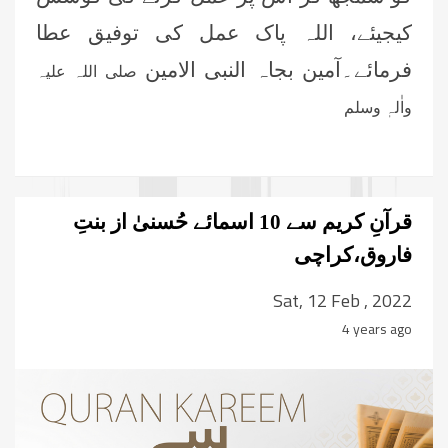
کیجیئے،
اللہ پاک عمل کی توفیق عطا
فرمائے۔آمین بجاہ النبی الامین
صلی اللہ علیہ
واٰلہٖ وسلم
قرآنِ کریم سے 10 اسمائے حُسنیٰ از بنتِ
فاروق،کراچی
Sat, 12 Feb , 2022
4 years ago