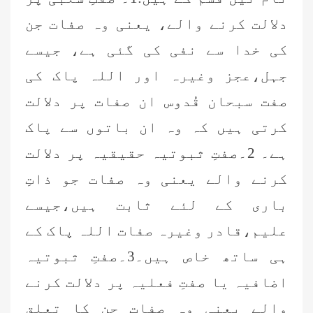
دلالت کرنے والے، یعنی وہ صفات جن
کی خدا سے نفی کی گئی ہے، جیسے
جہل،عجز
وغیرہ اور اللہ پاک کی
صفت سبحان قُدوس ان صفات پر دلالت
کرتی
ہیں کہ وہ ان باتوں سے پاک
ہے۔ 2۔صفتِ ثبوتیہ حقیقیہ پر دلالت
کرنے والے یعنی وہ صفات جو ذاتِ
باری کے لئے ثابت ہیں،جیسے
علیم،قادر وغیرہ صفات اللہ پاک کے
ہی ساتھ خاص ہیں۔3۔صفتِ ثبوتیہ
اضافیہ یا صفتِ فعلیہ پر دلالت کرنے
والے یعنی وہ صفات جن کا تعلق