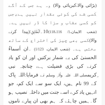
وہ ہے جس کے آگے
(بڑائی والا،کبریائی والا)
کسی شے کی کوئی مقدار نہیں ہے،جس
کو کسی عقاب و سزا کا ڈر نہیں ہے۔
اَلْخَالِق
10۔
:
(پیدا کرنے
(شعب الایمان،1/ 118،116)
کسی بھی چیز کی اختراع کے ساتھ
والا)
مختص ہے۔
۔ان اَسماءُ
(شعب الایمان، 1/123)
الحسنیٰ کی بے شمار برکتیں اور ان
کو یاد
کرنے کی بڑی فضیلت ہے، چنانچہ نبی
ِکریم
نے فرمایا:اللہ پاک
صلی اللہ علیہ واٰلہٖ وسلم
کے 99 نام ہیں، ایک سو سے ایک کم، جو
انہیں یاد کرے اسے
جنت میں داخلہ نصیب ہو
گا۔ہمیں چاہئے کہ ہم بھی ان پیارے ناموں