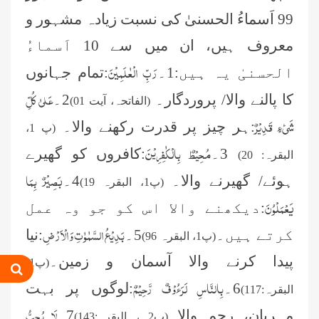
99 اَسماءُ الحسنیٰ کی نسبت زیادہ مشہور و
معروف ہیں، ان میں سے 10 اَسماءُ
رَبِّ الْعٰلَمِیْنَ
الحسنیٰ یہ ہیں:1۔
:تمام جہانوں
عَلیٰ کُلِّ
کا پالنے والا/ پروردگار۔
2۔
(الفاتحہ، آیت 01)
شَیٔءٍ قَدِیْرٌ
:ہر چیز پر قدرت رکھنے والا۔
(پ 1،
مُحِیْطٌ بِالْکٰفِرِیْنَ
3۔
:کافروں کو گھیرے
البقرہ: 20)
بَصِیْرٌ بِمَا
ہوئے/ گھیرنے والا۔
4۔
(پ1، البقرہ 19)
یَعْمَلْوُنَ
:دیکھنے والا اس کو جو وہ عمل
بَدِیْعُ السَّمٰوٰتِ وَالْاَرْضِ
کرتے ہیں۔
5۔
:نیا
(پ1، البقرہ 96)
پیدا کرنے والا آسمان و زمین۔
(پ1،
بِالنَّاسِ
لَرَءُوْفٌ
رَّحِیْمٌ
6
۔
:لوگوں
پر
بہت
البقرہ:117)
لَا
یُحِبُّ
مہربان،
رحم
والا۔
7
۔
(پ
2
،
البقرہ:143)