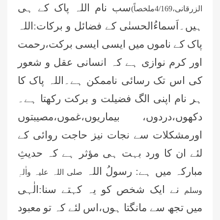
سب نام اللہ پاک کے ہی
الزرقانی،
169ملخصاً)
/
4
ہیں۔اَسماءُالحسنٰی کے فضائل و برکات:اللہ
پاک کے ناموں میں ایسی ایسی برکت،رحمت
اور کرم نوازی ہے کہ انسانی عقل و شعور
کی اس تک رسائی ناممکن ہے۔اللہ پاک کا
ہر نام اپنی الگ فضیلت و برکت رکھتا ہے۔
دکھوں،دردوں، بیماریوں،غموں،مصیبتوں
اورمشکلات
سے نجات نیز حاجت روائی کے
لئے ان کا ورد بہت ہی مؤثر ہے کہ حدیثِ
مبارکہ میں ہے: رسولُ اللہ
صلی اللہ علیہ واٰلہٖ
نے ایک شخص کو یہ کہتے سنا:الٰہی
وسلم
میں تجھ سے مانگتا ہوں،اس لئے کہ تو معبود