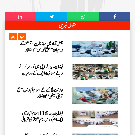
کورس، عاشقانِ رسول کی تربیت و
رہنمائی کی گئی
یوسی سکندر سنگھ والا، فیصل آباد کے
مقبول خبریں
اسلامی بھائیوں کا مدنی مشورہ
فیصل آباد میں میڈیکل پروفیشنلز کے
درمیان ”مبلغ کورس“ کا انعقاد
فیضان مدینہ کراچی میں کورسز کرنے
والے اسلامی بھائیوں کے درمیان
سیشن کا اہتمام
عازمین حج کے لئے اسلام آباد میں ”حج
تربیتی سیشن“ کا انعقاد
فیضانِ مدینہ جی 11 اسلام آباد میں
ایک اہم کورس بنام ” اجتماعی قربانی
کورس “ کا انعقاد