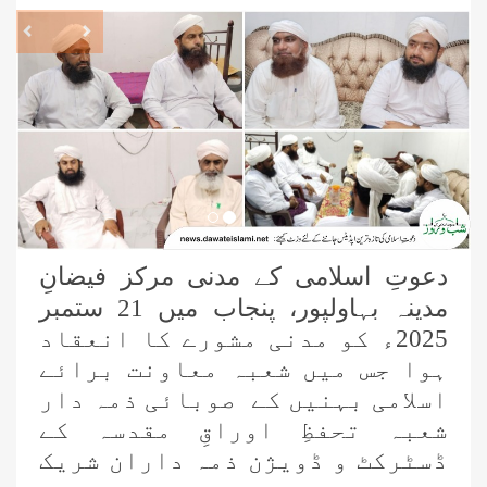
revious
Next
دعوتِ اسلامی کے مدنی مرکز فیضانِ
مدینہ بہاولپور، پنجاب میں 21 ستمبر
2025ء کو مدنی مشورے کا انعقاد
ہوا جس میں شعبہ معاونت برائے
اسلامی بہنیں کے صوبائی ذمہ دار
شعبہ تحفظِ اوراقِ مقدسہ کے
ڈسٹرکٹ و ڈویژن ذمہ داران شریک