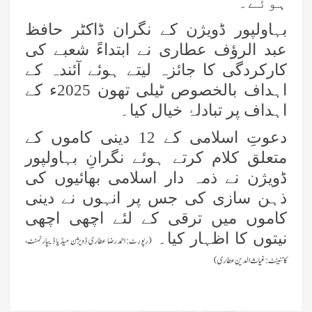
ہوئے۔
بہاولپور ڈویژن کے نگران ڈاکٹر حافظ
علمائے کرام کی فیضانِ مدینہ، جہلم،
عبد الرؤف عطاری نے ابتداءً شعبے کی
پنجاب تشریف آوری
کارکردگی کا جائزہ لیتے ہوئے آئندہ کے
اہداف بالخصوص ٹیلی تھون 2025ء کے
فیضانِ مدینہ کراچی میں دعوتِ اسلامی
کے تحت ”واک ان جاب انٹرویوز“ کا
اہداف پر تبادلۂ خیال کیا۔
انعقاد
دعوتِ اسلامی کے 12 دینی کاموں کے
فیصل آباد میں تاجروں کے درمیان
متعلق کلام کرتے ہوئے نگرانِ بہاولپور
”فیضان نماز کورس“ کا انعقاد
ڈویژن نے ذمہ دار اسلامی بھائیوں کی
ذہن سازی کی جس پر انہوں نے دینی
فیصل آباد میں میٹروپولیٹن نگران و
ذمہ داران کا مدنی مشورہ
کاموں میں ترقی کے لئے اچھی اچھی
نیتوں کا اظہار کیا۔
(رپورٹ:
احمدرضا عطاری ڈویژن میڈیا ڈیپارٹمنٹ،
عازمینِ حج کے لیے فیضانِ مدینہ کراچی
کانٹینٹ:غیاث الدین عطاری)
میں عظیم الشان تربیتی اجتماع کا انعقاد
فیضانِ مدینہ فیصل آباد میں 3 دن کا