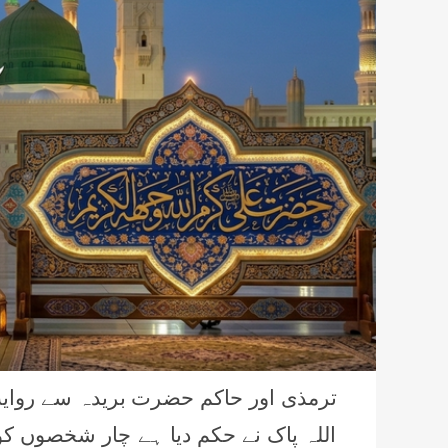
ترمذی اور حاکم حضرت بریدہ سے روای
اللہ پاک نے حکم دیا ہے چار شخصوں کو 