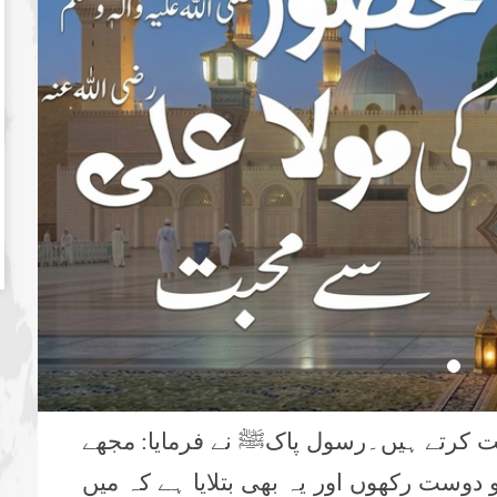
ت کرتے ہیں۔رسول پاکﷺ نے فرمایا: مجھے
دوست رکھوں اور یہ بھی بتلایا ہے کہ میں