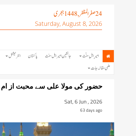
صفر المظفر
ہجری
, 1448
24
Saturday, August 8, 2026
امیرِ اہلِ سنّت
جانشین امیر اہل سنت
پاکستان
انٹرنیشنل
علمی مقالہ جات
حضور کی مولا علی سے محبت از ام
Sat, 6 Jun , 2026
63 days ago