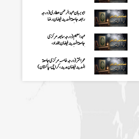
کراچی،پاکستان)
ابو برہان عبدالرحمن عطاری (درجہ
رابعہ جامعۃالمدینہ فیضان رضا
،لاہور،پاکستان)
عبدالمقیم (درجہ سابعہ مرکزی
جامعۃالمدینہ فیضان بغداد،
کراچی،پاکستان)
عمر اختر (درجہ خامسہ مرکزی جامعۃ
المدینہ فیضان مدینہ ،کراچی،پاکستان)
محمد وقاص (مرکزی جامعۃ المدینہ
فیضان مدینہ،کراچی ،پاکستان)
محمد سعد عمران (درجہ عالیہ مرکزی جامعۃ
المدینہ فیضانِ مدینہ ،کراچی ،پاکستان)
احمد رضا ہاشمی (درجہ خامسہ مرکزی
جامعۃ المدينہ فيضان عثمان غنى،