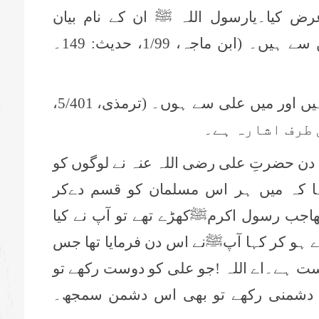
ض کیا۔یارسول اللہ ﷺ ان کے نام بیان
فرمائیے۔ آپ نے فرمایا علی انہیں میں سے ہیں۔ (ابن ماجہ، 1/99، حدیث: 149۔
رسول پاکﷺ نے فرمایا:علی مجھ سے ہیں اور میں علی سے ہوں۔ (ترمذی، 5/401،
دن حضرتِ علی رضی اللہ عنہ نے لوگوں کو
ہا کہ میں ہر اس مسلمان کو قسم دےکر
تھاجب رسول اکرمﷺکھڑے تھے تو آپ نے کیا
 ہو کر کہا آپﷺنے اس دن فرمایا تھا جس
ت ہے۔اے اللہ !جو علی کو دوست رکھے تو
 دشمنی رکھے تو بھی اس دشمن سمجھ۔