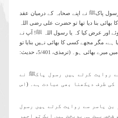
سول پاکﷺ نے اپنے صحابہ کے درمیان عقد
ا بھائی بنا دیا تھا تو حضرت علی رضی اللہ
ے اور عرض کیا کہ یا رسول اللہ ﷺ! آپ نے
ہے، مگر مجھے کسی کا بھائی نہیں بنایا تو
اس پر آقاﷺ یہ فرمایا تم دنیا اور آخرت میں میرے بھائی ہو۔ (ترمذی، 5/401، حدیث:
ے روایت کرتے ہیں رسول پاکﷺ نے
 کی طرف دیکھنا بھی عبادت ہے۔ (اس
 بن یاسر سے روایت کرتے ہیں رسول
 شخص بہت ہی بدبخت ہیں ایک تو احمر