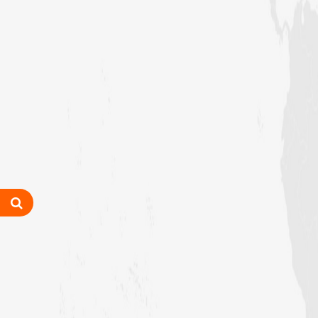
رابعہ جامعۃالمدینہ فیضان رضا
،لاہور،پاکستان)