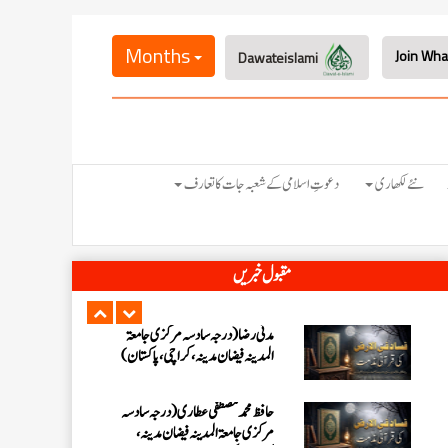
احمد رضا ہاشمی (درجہ خامسہ مرکزی
جامعۃ المدينہ فيضان عثمان غنى،
Months
Dawateislami
کراچی،پاکستان)
ارشد علی عطاری (درجہ خامسہ مرکزی
جامعۃ المدینہ فیضانِ مدینہ،
کراچی،پاکستان)
عبدالرؤف (درجہ سابعہ جامعۃ المدینہ
نئے لکھاری
دعوتِ اسلامی کے شعبہ جات کا تعارف
فیضان بغداد ،کراچی،پاکستان)
عبد الرسول (درجہ خامسہ مرکزی جامعۃ
مقبول خبریں
المدینہ فیضان مدینہ ،کراچی ،پاکستان)
مدنی رضا(درجہ سادسہ مرکز ی جامعۃ
المدینہ فیضان مدینہ ،کراچی،پاکستان)
حافظ محمد مصطفٰی عطاری (درجہ سادسہ
مرکزی جامعۃالمدينہ فیضان مدینہ،