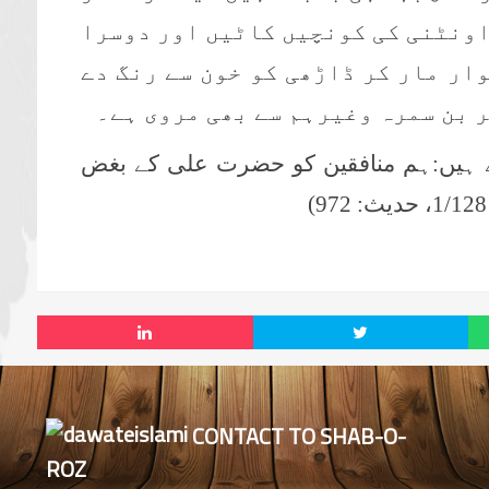
 اونٹنی کی کونچیں کاٹیں اور دوسرا
وار مار کر ڈاڑھی کو خون سے رنگ دے
 بن سمرہ وغیرہم سے بھی مروی ہے۔
ے ہیں:ہم منافقین کو حضرت علی کے بغض
CONTACT TO SHAB-O-
ROZ