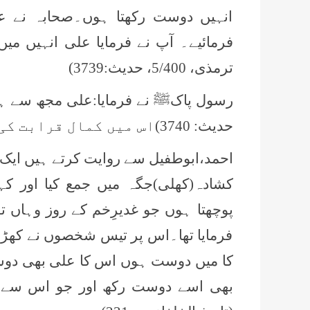
انہیں دوست رکھتا ہوں۔صحابہ نے عر
ترمذی، 5/400، حدیث:3739)
حدیث: 3740)اس میں کمال قرابت کی طرف اشارہ ہے۔
احمد،ابوطفیل سے روایت کرتے ہیں ایک 
کشادہ(کھلی)جگہ میں جمع کیا اور ک
پوچھتا ہوں جو غدیرِخم کے روز وہاں 
فرمایا تھا۔اس پر تیس شخصوں نے کھڑے
کا میں دوست ہوں اس کا علی بھی دوس
بھی اسے دوست رکھ اور جو اس سے