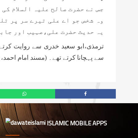
جس نے حضرت صالح علیہ السلام کی
وہ شخص جو اے علی تیرے سر پر تل
یہ حدیث حضرت علی،صہیب اور جابر
ترمذی،ابو سعید خدری سے روایت کرت
سے پہچانا کرتے تھے۔ (مسند امام احمد، 1/128، حدیث: 972)
ISLAMIC MOBILE APPS