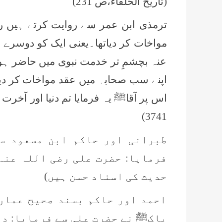
(تاریخ الخلفاء،ص 231)
ترمذی ابن عمر سے روایت کرتے ہیں ر
مواخات کر دیاتھا۔یعنی ایک کو دوسرے ک
عنہ بچشمِ تر خدمت نبوی میں حاضر ہوئ
اپنے سب صحابہ میں عقد مواخات کر دیا 
3741)
طبرانی اور حاکم ابن مسعود س
فرمایا: حضرت علی رضی اللہ عنہ
حدیث کی اسناد حسن ہیں)
احمد اور حاکم بسند صحیح عمار
پاکﷺ نے حضرت علی سے فرمایا: دو