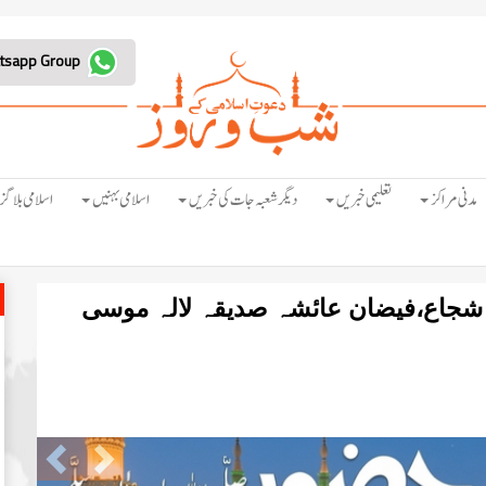
Join Whatsapp Group
مدنی مراکز
تعلیمی خبریں
دیگر شعبہ جات کی خبریں
اسلامی بہنیں
اسلامی بلاگز
 شجاع،فیضان عائشہ صدیقہ لالہ موسی
Previous
Next