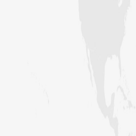
کراچی،پاکستان)
ارشد علی عطاری (درجہ خامسہ مرکزی
جامعۃ المدینہ فیضانِ مدینہ،
کراچی،پاکستان)
عبدالرؤف (درجہ سابعہ جامعۃ المدینہ
فیضان بغداد ،کراچی،پاکستان)
عبد الرسول (درجہ خامسہ مرکزی جامعۃ
المدینہ فیضان مدینہ ،کراچی ،پاکستان)
مدنی رضا(درجہ سادسہ مرکز ی جامعۃ
المدینہ فیضان مدینہ ،کراچی،پاکستان)
حافظ محمد مصطفٰی عطاری (درجہ سادسہ
مرکزی جامعۃالمدينہ فیضان مدینہ،
کراچی،پاکستان)
ابو برہان عبدالرحمن عطاری (درجہ