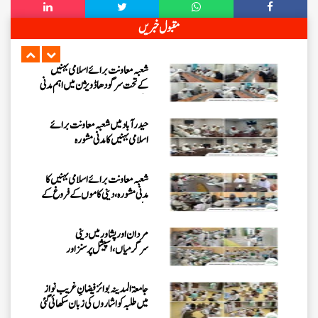
فیضانِ مدینہ ننکانہ میں 3 دن (25،
مقبول خبریں
تا 27 جولائی 2026ء) کا ”روحانی
علاج کورس“
شعبہ معاونت برائے اسلامی بہنیں
کے تحت سرگودھا ڈویژن میں اہم مدنی
مشورہ
حیدرآباد میں شعبہ معاونت برائے
اسلامی بہنیں کا مدنی مشورہ
شعبہ معاونت برائے اسلامی بہنیں کا
مدنی مشورہ، دینی کاموں کے فروغ کے
لیے اہداف
مردان اور پشاور میں دینی
سرگرمیاں، اسپیشل پرسنز اور
سرپرستوں سے ملاقات
جامعۃ المدینہ بوائز فیضانِ غریب نواز
میں طلبہ کو اشاروں کی زبان سکھائی گئی