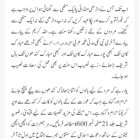
اب تک جس نے داڑ ھی منڈائی یا ایک مٹھی سے گھٹائی ہو اس پر واجب ہے
کہ فوراً توبہ کرے اور پکا عہد کر یں کہ نہ اب داڑھی کٹے نہ ایک مٹھی سے
گھٹے۔ مردوں کے لئے زلفیں رکھنا سنت ہے۔ اللہ کریم کے پیارے
پیارے آخری نبی مکی مدنی محمد عربی
نے کبھی آدھے مبارک
صلی اللہ علیہ وآلہ وسلم
کان تک کبھی پورے مبارک کان تک اور کبھی مبارک کندھوں تک بال
شریف بڑھائے ، زہے نصیب اس سنت پر بھی عمل کی سعادت نصیب
ہوجائے۔
یاد رہے کہ مرد کے لیے بالوں کو اتنا بڑھانا کہ کندھوں سے نیچے پہنچ جائے
حرام اور گناہ ہے جب کہ عورت کے لئے بالوں کو کاٹ کر کندھے سے اوپر
کرلینا حرام و گناہ ہے۔ اس مسئلے کی مزید تفصیلات کے لیے فتاویٰ رضویہ
شریف جلد 21 صفحہ نمبر 600کا مطالعہ فرمائیں۔ ہر جمعرات کو اچھی اچھی
نیتوں کے ساتھ دعوت اسلامی کے سنتوں بھرے اجتماع میں اول تا آخر