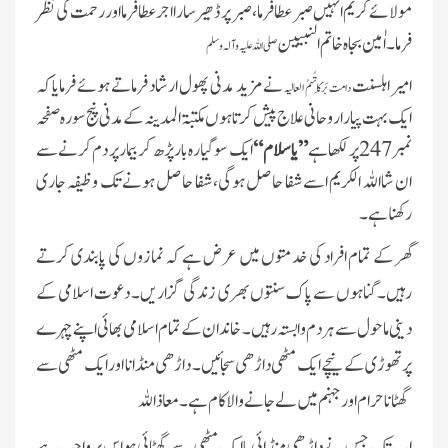
مولائے کریم انہیں صبر عطا فرما، صبر پر ڈھیر سار ا اجر عطا فرمااور رحمت کی نظر
فرما ۔ اٰمین بجاہ خاتم النبیین
صلی اللہ علیہ وآلہ وسلم
امیر اہلسنت
نے مزید مدنی پھول ارشاد فرماتے ہوئے فرمایا کہ
دامت بَرَکَاتُہمُ العالیہ
ایک بہت پیارا روحانی علاج پیش کرتا ہوں مکتبۃ المدینہ کے مدنی پنج سورہ صفحہ
نمبر 247 پر لکھا ہے
”یاسلام“
ایک سو گیارہ بار پڑھ کر بیمار پر دم کرنے سے
ان شااللہ الکریم اسے شفا حاصل ہوگی، شفا حاصل ہونے تک وظیفہ جاری
رکھنا ہے۔
گھر کے تمام افراد کی خدمتوں میں عرض ہے کہ نمازوں کی پابندی کرتے
رہیں۔ گناہوں سے پاک سنتوں بھری زندگی گزار یں۔ دعوت اسلامی کے
دینی ماحول سے ہر دم وابستہ رہیں۔ خاندان کے تمام اسلامی بھائی اپنے چہرے
پرتھوڑی کے نیچے ایک مٹھی داڑھی سجائیں۔ داڑھی منڈانا اور ایک مٹھی سے
گھٹانا حرام اور جہنم میں لے جانے والا کام ہے۔ معا ذا للہ
اب تک جس نے داڑ ھی منڈائی یا ایک مٹھی سے گھٹائی ہو اس پر واجب ہے