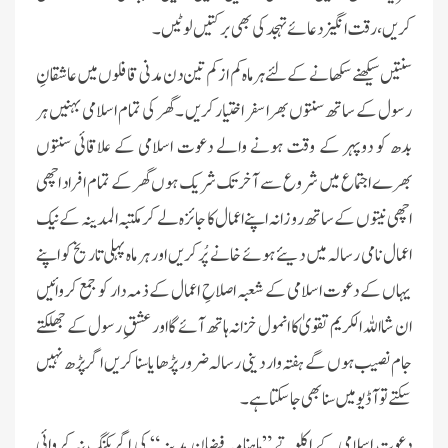
کریں، رقت انگیز دعائے تہجد کی بھی برکتیں لوٹیں۔
سنتیں سیکھنے سکھانے کے لئے ہرماہ کم از کم تین دن مدنی قافلوں میں عاشقانِ
رسول کے ساتھ سنتوں بھرا سفر اختیار کریں ۔ گھر کی تمام اسلامی بہنیں ہر
بدھ کو دوپہر کے وقت ہونے والے دعوت اسلامی کے علاقائی سنتوں
بھرے اجتماع میں شروع سے آخر تک شریک ہوں گھر کے تمام ا فراد اچھی
اچھی نیتوں کے ساتھ روزانہ اپنے اعمال کا جائزہ لے کر مکتبہ المدینہ کے نیک
اعمال نامی رسالہ میں دیئے ہوئے خانے پُر کریں اور ہر ماہ پہلی تاریخ کو اپنے
یہاں کے دعوت اسلامی کے شعبہ اصلاحِ اعمال کے ذمہ دار کو جمع کروائیں
ان شا اللہ الکریم تقویٰ کا انمول خزانہ ہاتھ آئے گا اور عشقِ رسول کے جھلکتے
جام نصیب ہوں گے ہفتہ وار دینی رسالہ ضرور پڑھا یا سنا کریں اگر پڑھ نہیں
سکتے تو آڈیو میں سنا بھی جاسکتا ہے ۔
دعوت اسلامی کے اکلوتے ”ماہنامہ فیضانِ مدینہ“ کی اگربکنگ نہ کروائی