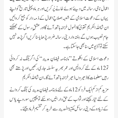
اعمال نامی رسالہ میں دیئے ہوئے خانے پُر کریں اور ہر ماہ پہلی تاریخ کو اپنے
یہاں کے دعوت اسلامی کے شعبہ اصلاحِ اعمال کے ذمہ دار کو جمع کروائیں
ان شا اللہ الکریم تقویٰ کا انمول خزانہ ہاتھ آئے گا اور عشقِ رسول کے جھلکتے
جام نصیب ہوں گے ہفتہ وار دینی رسالہ ضرور پڑھا یا سنا کریں اگر پڑھ نہیں
سکتے تو آڈیو میں سنا بھی جاسکتا ہے ۔
دعوت اسلامی کے اکلوتے ”ماہنامہ فیضانِ مدینہ“ کی اگربکنگ نہ کروائی
تو 12 ماہ کے لئے کروالیں اور عمر بھر یہ سلسلہ جاری رکھیں اور پڑھتے بھی
رہیں معلومات کا ڈھیروں ڈھیر خزانہ ہاتھ آئے گا۔ان شا اللہ الکریم
مزید کم از کم ایک فرد کو 12ماہ کے لئے ماہنامہ فیضانِ مدینہ کی بکنگ کروانے
کے لئے تیار کیجئے اور ثواب کے حق دار بنیں، ہوسکے تو پچیس سو روپے یا اس
کے زیادہ کے دینی رسائل مکتبۃ المدینہ سے خرید کر تقسیم فرمادیجئے۔