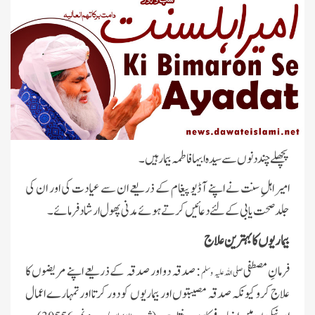
پچھلے چند دنوں سے سیدہ ابیہا فاطمہ بیمار ہیں۔
امیر اہلِ سنت نے اپنے آڈیو پیغام کے ذریعے ان سے عیادت کی اور ان کی
جلد صحت یابی کے لئے دعائیں کرتے ہوئے مدنی پھول ارشاد فرمائے۔
بیماریوں کا بہترین علاج
فرمانِ مصطفی
: صدقہ دو اور صدقہ کے ذریعے اپنے مریضوں کا
صلی اللہ علیہ وسلم
علاج کرو کیونکہ صدقہ مصیبتوں اور بیماریوں کو دور کرتا اور تمہارے اعمال