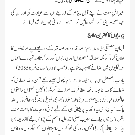
پچھلے چند دنوں سے
حسن رضا عطاری
بیمار ہیں۔
امیر اہلِ سنت نے اپنے آڈیو پیغام کے ذریعے ان سے عیادت کی اور ان کی
جلد صحت یابی کے لئے دعائیں کرتے ہوئے مدنی پھول ارشاد فرمائے۔
بیماریوں کا بہترین علاج
فرمانِ مصطفی
: صدقہ دو اور صدقہ کے ذریعے اپنے مریضوں کا
صلی اللہ علیہ وسلم
علاج کرو کیونکہ صدقہ مصیبتوں اور بیماریوں کو دور کرتا اور تمہارے اعمال
اور نیکیوں میں اضافے کا سبب بنتا ہے۔
(شعب الایمان/ حدیث نمبر 30556)
یارب المصطفی
پھول جیسے بچے حسن رضا عطاری کو
جل جلالہ و صلی اللہ علیہ وآلہ وسلم
شفائے کاملہ عاجلہ نافعہ عطا فرما۔ مولائے کریم! انہیں صحتوں راحتوں
عافتوں عبادتوں ریاضتوں دینی خدمتوں بھری طویل زندگی عطا فرما۔ یا اللہ
پاک !یہ بیمار ی یہ دکھ یہ پریشانی ان کے لیے ترقی درجات کا باعث جنت
الفردوس میں پیارے حبیب صلی اللہ علیہ وسلم کے پڑوس بننے کا ذریعہ بن
جائے۔ یا اللہ پاک! انہیں در در کی ٹھوکروں، اسپتالوں کے چکروں ، دواؤں