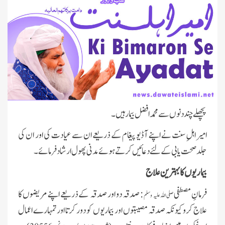
پچھلے چند دنوں سے محمد افضل بیمار ہیں۔
امیر اہلِ سنت نے اپنے آڈیو پیغام کے ذریعے ان سے عیادت کی اور ان کی
جلد صحت یابی کے لئے دعائیں کرتے ہوئے مدنی پھول ارشاد فرمائے۔
بیماریوں کا بہترین علاج
فرمانِ مصطفی
: صدقہ دو اور صدقہ کے ذریعے اپنے مریضوں کا
صلی اللہ علیہ وسلم
علاج کرو کیونکہ صدقہ مصیبتوں اور بیماریوں کو دور کرتا اور تمہارے اعمال