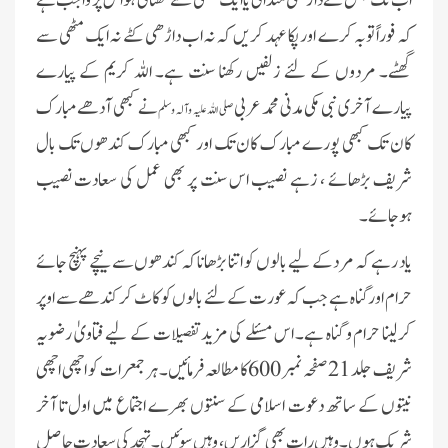
اب تک جس نے داڑ ھی منڈائی یا ایک مٹھی سے گھٹائی ہو اس پر واجب ہے
کہ فوراً توبہ کرے اور پکا عہد کر یں کہ نہ اب داڑھی کٹے نہ ایک مٹھی سے
گھٹے۔ مردوں کے لئے زلفیں رکھنا سنت ہے۔ اللہ کریم کے پیارے
پیارے آخری نبی مکی مدنی محمد عربی
نے کبھی آدھے مبارک
صلی اللہ علیہ وآلہ وسلم
کان تک کبھی پورے مبارک کان تک اور کبھی مبارک کندھوں تک بال
شریف بڑھائے ، زہے نصیب اس سنت پر بھی عمل کی سعادت نصیب
ہوجائے۔
یاد رہے کہ مرد کے لیے بالوں کو اتنا بڑھانا کہ کندھوں سے نیچے پہنچ جائے
حرام اور گناہ ہے جب کہ عورت کے لئے بالوں کو کاٹ کر کندھے سے اوپر
کرلینا حرام و گناہ ہے۔ اس مسئلے کی مزید تفصیلات کے لیے فتاویٰ رضویہ
شریف جلد 21 صفحہ نمبر 600کا مطالعہ فرمائیں۔ ہر جمعرات کو اچھی اچھی
نیتوں کے ساتھ دعوت اسلامی کے سنتوں بھرے اجتماع میں اول تا آخر
شریک ہوں۔ وہیں رات بھی گزاریں، وہیں سوئیں۔ تہجد کی سعادت حاصل