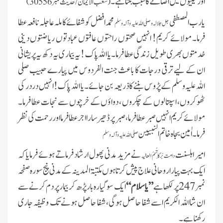
اور نیکیوں میں اضافے کا سبب بنتا ہے۔
(شعب الایمان/ حدیث نمبر 30556)
یارب المصطفی
محمد افضل کو شفائے کاملہ عاجلہ نافعہ عطا
جل جلالہ و صلی اللہ علیہ وآلہ وسلم
فرما۔ مولائے کریم! انہیں صحتوں راحتوں عافتوں عبادتوں ریاضتوں دینی
خدمتوں بھری طویل زندگی عطا فرما۔ یا اللہ پاک !یہ بیمار ی یہ دکھ یہ پریشانی
ان کے لیے ترقی درجات کا باعث جنت الفردوس میں پیارے حبیب صلی
اللہ علیہ وسلم کے پڑوس بننے کا ذریعہ بن جائے۔ یا اللہ پاک! انہیں در در کی
ٹھوکروں، اسپتالوں کے چکروں ، دواؤں کے خرچوں سے نجات عطا فرما۔
مولائے کریم انہیں صبر عطا فرما، صبر پر ڈھیر سار ا اجر عطا فرمااور رحمت کی نظر
فرما ۔ اٰمین بجاہ خاتم النبیین
صلی اللہ علیہ وآلہ وسلم
امیر اہلسنت
نے مزید مدنی پھول ارشاد فرماتے ہوئے فرمایا کہ
دامت بَرَکَاتُہمُ العالیہ
ایک بہت پیارا روحانی علاج پیش کرتا ہوں مکتبۃ المدینہ کے مدنی پنج سورہ صفحہ
نمبر 247 پر لکھا ہے
”یاسلام“
ایک سو گیارہ بار پڑھ کر بیمار پر دم کرنے سے
ان شااللہ الکریم اسے شفا حاصل ہوگی، شفا حاصل ہونے تک وظیفہ جاری
رکھنا ہے۔