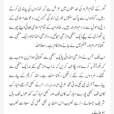
گھر کے تمام افراد کی خدمتوں میں عرض ہے کہ نمازوں کی پابندی کرتے
رہیں۔ گناہوں سے پاک سنتوں بھری زندگی گزار یں۔ دعوت اسلامی کے
دینی ماحول سے ہر دم وابستہ رہیں۔ خاندان کے تمام اسلامی بھائی اپنے چہرے
پرتھوڑی کے نیچے ایک مٹھی داڑھی سجائیں۔ داڑھی منڈانا اور ایک مٹھی سے
گھٹانا حرام اور جہنم میں لے جانے والا کام ہے۔ معا ذا للہ
اب تک جس نے داڑ ھی منڈائی یا ایک مٹھی سے گھٹائی ہو اس پر واجب ہے
کہ فوراً توبہ کرے اور پکا عہد کر یں کہ نہ اب داڑھی کٹے نہ ایک مٹھی سے
گھٹے۔ مردوں کے لئے زلفیں رکھنا سنت ہے۔ اللہ کریم کے پیارے
پیارے آخری نبی مکی مدنی محمد عربی
نے کبھی آدھے مبارک
صلی اللہ علیہ وآلہ وسلم
کان تک کبھی پورے مبارک کان تک اور کبھی مبارک کندھوں تک بال
شریف بڑھائے ، زہے نصیب اس سنت پر بھی عمل کی سعادت نصیب
ہوجائے۔