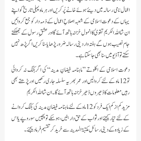
اعمال نامی رسالہ میں دیئے ہوئے خانے پُر کریں اور ہر ماہ پہلی تاریخ کو اپنے
یہاں کے دعوت اسلامی کے شعبہ اصلاحِ اعمال کے ذمہ دار کو جمع کروائیں
ان شا اللہ الکریم تقویٰ کا انمول خزانہ ہاتھ آئے گا اور عشقِ رسول کے جھلکتے
جام نصیب ہوں گے ہفتہ وار دینی رسالہ ضرور پڑھا یا سنا کریں اگر پڑھ نہیں
سکتے تو آڈیو میں سنا بھی جاسکتا ہے ۔
دعوت اسلامی کے اکلوتے ”ماہنامہ فیضانِ مدینہ“ کی اگربکنگ نہ کروائی
تو 12 ماہ کے لئے کروالیں اور عمر بھر یہ سلسلہ جاری رکھیں اور پڑھتے بھی
رہیں معلومات کا ڈھیروں ڈھیر خزانہ ہاتھ آئے گا۔ان شا اللہ الکریم
مزید کم از کم ایک فرد کو 12ماہ کے لئے ماہنامہ فیضانِ مدینہ کی بکنگ کروانے
کے لئے تیار کیجئے اور ثواب کے حق دار بنیں، ہوسکے تو پچیس سو روپے یا اس
کے زیادہ کے دینی رسائل مکتبۃ المدینہ سے خرید کر تقسیم فرمادیجئے۔