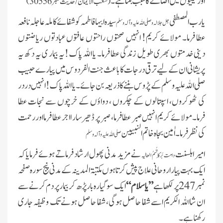
اور نیکیوں میں اضافے کا سبب بنتا ہے۔
(شعب الایمان/ حدیث نمبر 30556)
یارب المصطفی
سیدہ ابیہا فاطمہ کو شفائے کاملہ عاجلہ نافعہ
جل جلالہ و صلی اللہ علیہ وآلہ وسلم
عطا فرما۔ مولائے کریم! انہیں صحتوں راحتوں عافتوں عبادتوں ریاضتوں
دینی خدمتوں بھری طویل زندگی عطا فرما۔ یا اللہ پاک !یہ بیمار ی یہ دکھ یہ
پریشانی ان کے لیے ترقی درجات کا باعث جنت الفردوس میں پیارے حبیب
صلی اللہ علیہ وسلم کے پڑوس بننے کا ذریعہ بن جائے۔ یا اللہ پاک! انہیں در در
کی ٹھوکروں، اسپتالوں کے چکروں ، دواؤں کے خرچوں سے نجات عطا
فرما۔ مولائے کریم انہیں صبر عطا فرما، صبر پر ڈھیر سار ا اجر عطا فرمااور رحمت
کی نظر فرما ۔ اٰمین بجاہ خاتم النبیین
صلی اللہ علیہ وآلہ وسلم
امیر اہلسنت
نے مزید مدنی پھول ارشاد فرماتے ہوئے فرمایا کہ
دامت بَرَکَاتُہمُ العالیہ
ایک بہت پیارا روحانی علاج پیش کرتا ہوں مکتبۃ المدینہ کے مدنی پنج سورہ صفحہ
نمبر 247 پر لکھا ہے
”یاسلام“
ایک سو گیارہ بار پڑھ کر بیمار پر دم کرنے سے
ان شااللہ الکریم اسے شفا حاصل ہوگی، شفا حاصل ہونے تک وظیفہ جاری
رکھنا ہے۔