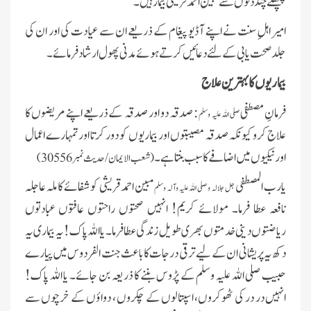
پچھلے چند دنوں سے مبین احمد قریشی بیمار ہیں۔
امیر اہلِ سنت نے اپنے آڈیو پیغام کے ذریعے ان سے عیادت کی اور ان کی
جلد صحت یابی کے لئے دعائیں کرتے ہوئے مدنی پھول ارشاد فرمائے۔
بیماریوں کا بہترین علاج
فرمانِ مصطفی
: صدقہ دو اور صدقہ کے ذریعے اپنے مریضوں کا
صلی اللہ علیہ وسلم
علاج کرو کیونکہ صدقہ مصیبتوں اور بیماریوں کو دور کرتا اور تمہارے اعمال
اور نیکیوں میں اضافے کا سبب بنتا ہے۔
(شعب الایمان/ حدیث نمبر 30556)
یارب المصطفی
مبین احمد قریشی کو شفائے کاملہ عاجلہ
جل جلالہ و صلی اللہ علیہ وآلہ وسلم
نافعہ عطا فرما۔ مولائے کریم! انہیں صحتوں راحتوں عافتوں عبادتوں
ریاضتوں دینی خدمتوں بھری طویل زندگی عطا فرما۔ یا اللہ پاک !یہ بیمار ی یہ
دکھ یہ پریشانی ان کے لیے ترقی درجات کا باعث جنت الفردوس میں پیارے
حبیب صلی اللہ علیہ وسلم کے پڑوس بننے کا ذریعہ بن جائے۔ یا اللہ پاک!
انہیں در در کی ٹھوکروں، اسپتالوں کے چکروں ، دواؤں کے خرچوں سے