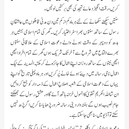
کریں، رقت انگیز دعائے تہجد کی بھی برکتیں لوٹیں۔
سنتیں سیکھنے سکھانے کے لئے ہرماہ کم از کم تین دن مدنی قافلوں میں عاشقانِ
رسول کے ساتھ سنتوں بھرا سفر اختیار کریں ۔ گھر کی تمام اسلامی بہنیں ہر
بدھ کو دوپہر کے وقت ہونے والے دعوت اسلامی کے علاقائی سنتوں
بھرے اجتماع میں شروع سے آخر تک شریک ہوں گھر کے تمام ا فراد اچھی
اچھی نیتوں کے ساتھ روزانہ اپنے اعمال کا جائزہ لے کر مکتبہ المدینہ کے نیک
اعمال نامی رسالہ میں دیئے ہوئے خانے پُر کریں اور ہر ماہ پہلی تاریخ کو اپنے
یہاں کے دعوت اسلامی کے شعبہ اصلاحِ اعمال کے ذمہ دار کو جمع کروائیں
ان شا اللہ الکریم تقویٰ کا انمول خزانہ ہاتھ آئے گا اور عشقِ رسول کے جھلکتے
جام نصیب ہوں گے ہفتہ وار دینی رسالہ ضرور پڑھا یا سنا کریں اگر پڑھ نہیں
سکتے تو آڈیو میں سنا بھی جاسکتا ہے ۔
دعوت اسلامی کے اکلوتے ”ماہنامہ فیضانِ مدینہ“ کی اگربکنگ نہ کروائی