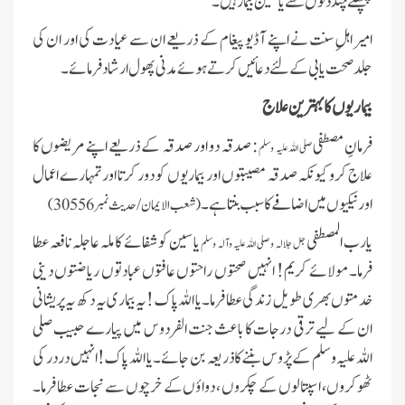
پچھلے چند دنوں سے یاسین بیمار ہیں۔
امیر اہلِ سنت نے اپنے آڈیو پیغام کے ذریعے ان سے عیادت کی اور ان کی
جلد صحت یابی کے لئے دعائیں کرتے ہوئے مدنی پھول ارشاد فرمائے۔
بیماریوں کا بہترین علاج
فرمانِ مصطفی
: صدقہ دو اور صدقہ کے ذریعے اپنے مریضوں کا
صلی اللہ علیہ وسلم
علاج کرو کیونکہ صدقہ مصیبتوں اور بیماریوں کو دور کرتا اور تمہارے اعمال
اور نیکیوں میں اضافے کا سبب بنتا ہے۔
(شعب الایمان/ حدیث نمبر 30556)
یارب المصطفی
یاسین کو شفائے کاملہ عاجلہ نافعہ عطا
جل جلالہ و صلی اللہ علیہ وآلہ وسلم
فرما۔ مولائے کریم! انہیں صحتوں راحتوں عافتوں عبادتوں ریاضتوں دینی
خدمتوں بھری طویل زندگی عطا فرما۔ یا اللہ پاک !یہ بیمار ی یہ دکھ یہ پریشانی
ان کے لیے ترقی درجات کا باعث جنت الفردوس میں پیارے حبیب صلی
اللہ علیہ وسلم کے پڑوس بننے کا ذریعہ بن جائے۔ یا اللہ پاک! انہیں در در کی
ٹھوکروں، اسپتالوں کے چکروں ، دواؤں کے خرچوں سے نجات عطا فرما۔