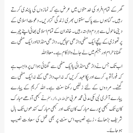
گھر کے تمام افراد کی خدمتوں میں عرض ہے کہ نمازوں کی پابندی کرتے
رہیں۔ گناہوں سے پاک سنتوں بھری زندگی گزار یں۔ دعوت اسلامی کے
دینی ماحول سے ہر دم وابستہ رہیں۔ خاندان کے تمام اسلامی بھائی اپنے چہرے
پرتھوڑی کے نیچے ایک مٹھی داڑھی سجائیں۔ داڑھی منڈانا اور ایک مٹھی سے
گھٹانا حرام اور جہنم میں لے جانے والا کام ہے۔ معا ذا للہ
اب تک جس نے داڑ ھی منڈائی یا ایک مٹھی سے گھٹائی ہو اس پر واجب ہے
کہ فوراً توبہ کرے اور پکا عہد کر یں کہ نہ اب داڑھی کٹے نہ ایک مٹھی سے
گھٹے۔ مردوں کے لئے زلفیں رکھنا سنت ہے۔ اللہ کریم کے پیارے
پیارے آخری نبی مکی مدنی محمد عربی
نے کبھی آدھے مبارک
صلی اللہ علیہ وآلہ وسلم
کان تک کبھی پورے مبارک کان تک اور کبھی مبارک کندھوں تک بال
شریف بڑھائے ، زہے نصیب اس سنت پر بھی عمل کی سعادت نصیب
ہوجائے۔