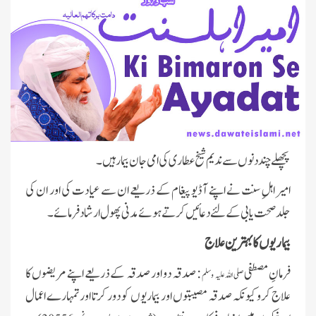
پچھلے چند دنوں سے ندیم شیخ عطاری کی امی جان بیمار ہیں۔
امیر اہلِ سنت نے اپنے آڈیو پیغام کے ذریعے ان سے عیادت کی اور ان کی
جلد صحت یابی کے لئے دعائیں کرتے ہوئے مدنی پھول ارشاد فرمائے۔
بیماریوں کا بہترین علاج
فرمانِ مصطفی
: صدقہ دو اور صدقہ کے ذریعے اپنے مریضوں کا
صلی اللہ علیہ وسلم
علاج کرو کیونکہ صدقہ مصیبتوں اور بیماریوں کو دور کرتا اور تمہارے اعمال