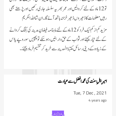
تو 12 ماہ کے لئے کروالیں اور عمر بھر یہ سلسلہ جاری رکھیں اور پڑھتے بھی
رہیں معلومات کا ڈھیروں ڈھیر خزانہ ہاتھ آئے گا۔ان شا اللہ الکریم
مزید کم از کم ایک فرد کو 12ماہ کے لئے ماہنامہ فیضانِ مدینہ کی بکنگ کروانے
کے لئے تیار کیجئے اور ثواب کے حق دار بنیں، ہوسکے تو پچیس سو روپے یا اس
کے زیادہ کے دینی رسائل مکتبۃ المدینہ سے خرید کر تقسیم فرمادیجئے۔
امیرِ اہلِ سنت کی محمد افضل سے عیادت
Tue, 7 Dec , 2021
4 years ago