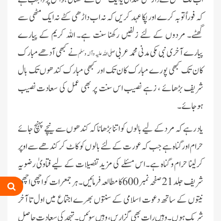
کہ فوراً توبہ کرے اور پکا عہد کر یں کہ نہ اب داڑھی کٹے نہ ایک مٹھی سے
گھٹے۔ مردوں کے لئے زلفیں رکھنا سنت ہے۔ اللہ کریم کے پیارے
پیارے آخری نبی مکی مدنی محمد عربی
نے کبھی آدھے مبارک
صلی اللہ علیہ وآلہ وسلم
کان تک کبھی پورے مبارک کان تک اور کبھی مبارک کندھوں تک بال
شریف بڑھائے ، زہے نصیب اس سنت پر بھی عمل کی سعادت نصیب
ہوجائے۔
یاد رہے کہ مرد کے لیے بالوں کو اتنا بڑھانا کہ کندھوں سے نیچے پہنچ جائے
حرام اور گناہ ہے جب کہ عورت کے لئے بالوں کو کاٹ کر کندھے سے اوپر
کرلینا حرام و گناہ ہے۔ اس مسئلے کی مزید تفصیلات کے لیے فتاویٰ رضویہ
شریف جلد 21 صفحہ نمبر 600کا مطالعہ فرمائیں۔ ہر جمعرات کو اچھی اچھی
نیتوں کے ساتھ دعوت اسلامی کے سنتوں بھرے اجتماع میں اول تا آخر
شریک ہوں۔ وہیں رات بھی گزاریں، وہیں سوئیں۔ تہجد کی سعادت حاصل