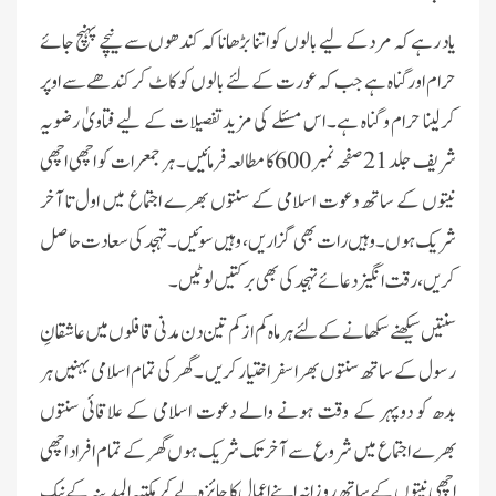
یاد رہے کہ مرد کے لیے بالوں کو اتنا بڑھانا کہ کندھوں سے نیچے پہنچ جائے
حرام اور گناہ ہے جب کہ عورت کے لئے بالوں کو کاٹ کر کندھے سے اوپر
کرلینا حرام و گناہ ہے۔ اس مسئلے کی مزید تفصیلات کے لیے فتاویٰ رضویہ
شریف جلد 21 صفحہ نمبر 600کا مطالعہ فرمائیں۔ ہر جمعرات کو اچھی اچھی
نیتوں کے ساتھ دعوت اسلامی کے سنتوں بھرے اجتماع میں اول تا آخر
شریک ہوں۔ وہیں رات بھی گزاریں، وہیں سوئیں۔ تہجد کی سعادت حاصل
کریں، رقت انگیز دعائے تہجد کی بھی برکتیں لوٹیں۔
سنتیں سیکھنے سکھانے کے لئے ہرماہ کم از کم تین دن مدنی قافلوں میں عاشقانِ
رسول کے ساتھ سنتوں بھرا سفر اختیار کریں ۔ گھر کی تمام اسلامی بہنیں ہر
بدھ کو دوپہر کے وقت ہونے والے دعوت اسلامی کے علاقائی سنتوں
بھرے اجتماع میں شروع سے آخر تک شریک ہوں گھر کے تمام ا فراد اچھی
اچھی نیتوں کے ساتھ روزانہ اپنے اعمال کا جائزہ لے کر مکتبہ المدینہ کے نیک