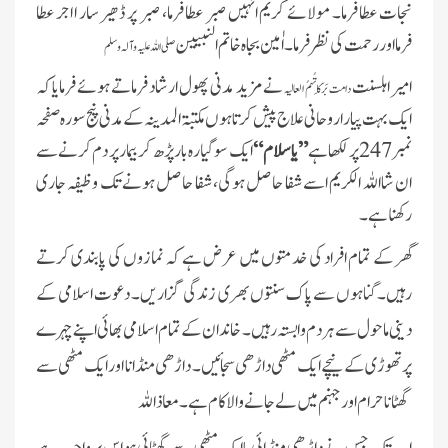
نجات عطا فرما۔ مولائے کریم انہیں صبر عطا فرما، صبر پر ڈھیر سار ا اجر عطا
فرمااور رحمت کی نظر فرما ۔ اٰمین بجاہ خاتم النبیین
صلی اللہ علیہ وآلہ وسلم
امیر اہلسنت
نے مزید مدنی پھول ارشاد فرماتے ہوئے فرمایا کہ
دامت بَرَکَاتُہمُ العالیہ
ایک بہت پیارا روحانی علاج پیش کرتا ہوں مکتبۃ المدینہ کے مدنی پنج سورہ صفحہ
نمبر 247 پر لکھا ہے
”یاسلام“
ایک سو گیارہ بار پڑھ کر بیمار پر دم کرنے سے
ان شااللہ الکریم اسے شفا حاصل ہوگی، شفا حاصل ہونے تک وظیفہ جاری
رکھنا ہے۔
گھر کے تمام افراد کی خدمتوں میں عرض ہے کہ نمازوں کی پابندی کرتے
رہیں۔ گناہوں سے پاک سنتوں بھری زندگی گزار یں۔ دعوت اسلامی کے
دینی ماحول سے ہر دم وابستہ رہیں۔ خاندان کے تمام اسلامی بھائی اپنے چہرے
پرتھوڑی کے نیچے ایک مٹھی داڑھی سجائیں۔ داڑھی منڈانا اور ایک مٹھی سے
گھٹانا حرام اور جہنم میں لے جانے والا کام ہے۔ معا ذا للہ