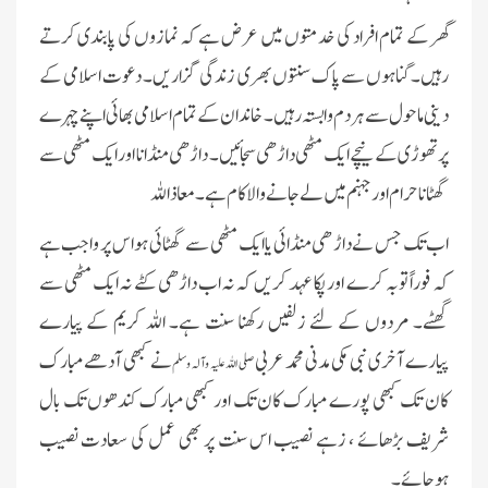
گھر کے تمام افراد کی خدمتوں میں عرض ہے کہ نمازوں کی پابندی کرتے
رہیں۔ گناہوں سے پاک سنتوں بھری زندگی گزار یں۔ دعوت اسلامی کے
دینی ماحول سے ہر دم وابستہ رہیں۔ خاندان کے تمام اسلامی بھائی اپنے چہرے
پرتھوڑی کے نیچے ایک مٹھی داڑھی سجائیں۔ داڑھی منڈانا اور ایک مٹھی سے
گھٹانا حرام اور جہنم میں لے جانے والا کام ہے۔ معا ذا للہ
اب تک جس نے داڑ ھی منڈائی یا ایک مٹھی سے گھٹائی ہو اس پر واجب ہے
کہ فوراً توبہ کرے اور پکا عہد کر یں کہ نہ اب داڑھی کٹے نہ ایک مٹھی سے
گھٹے۔ مردوں کے لئے زلفیں رکھنا سنت ہے۔ اللہ کریم کے پیارے
پیارے آخری نبی مکی مدنی محمد عربی
نے کبھی آدھے مبارک
صلی اللہ علیہ وآلہ وسلم
کان تک کبھی پورے مبارک کان تک اور کبھی مبارک کندھوں تک بال
شریف بڑھائے ، زہے نصیب اس سنت پر بھی عمل کی سعادت نصیب
ہوجائے۔