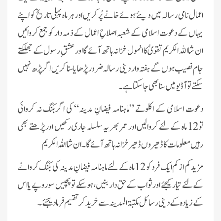
اعمال نامی رسالہ میں دیئے ہوئے خانے پُر کریں اور ہر ماہ پہلی تاریخ کو اپنے
یہاں کے دعوت اسلامی کے شعبہ اصلاحِ اعمال کے ذمہ دار کو جمع کروائیں
ان شا اللہ الکریم تقویٰ کا انمول خزانہ ہاتھ آئے گا اور عشقِ رسول کے جھلکتے
جام نصیب ہوں گے ہفتہ وار دینی رسالہ ضرور پڑھا یا سنا کریں اگر پڑھ نہیں
سکتے تو آڈیو میں سنا بھی جاسکتا ہے ۔
دعوت اسلامی کے اکلوتے ”ماہنامہ فیضانِ مدینہ“ کی اگربکنگ نہ کروائی
تو 12 ماہ کے لئے کروالیں اور عمر بھر یہ سلسلہ جاری رکھیں اور پڑھتے بھی
رہیں معلومات کا ڈھیروں ڈھیر خزانہ ہاتھ آئے گا۔ان شا اللہ الکریم
مزید کم از کم ایک فرد کو 12ماہ کے لئے ماہنامہ فیضانِ مدینہ کی بکنگ کروانے
کے لئے تیار کیجئے اور ثواب کے حق دار بنیں، ہوسکے تو پچیس سو روپے یا اس
کے زیادہ کے دینی رسائل مکتبۃ المدینہ سے خرید کر تقسیم فرمادیجئے۔