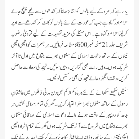
یاد رہے کہ مرد کے لیے بالوں کو اتنا بڑھانا کہ کندھوں سے نیچے پہنچ جائے
حرام اور گناہ ہے جب کہ عورت کے لئے بالوں کو کاٹ کر کندھے سے اوپر
کرلینا حرام و گناہ ہے۔ اس مسئلے کی مزید تفصیلات کے لیے فتاویٰ رضویہ
شریف جلد 21 صفحہ نمبر 600کا مطالعہ فرمائیں۔ ہر جمعرات کو اچھی اچھی
نیتوں کے ساتھ دعوت اسلامی کے سنتوں بھرے اجتماع میں اول تا آخر
شریک ہوں۔ وہیں رات بھی گزاریں، وہیں سوئیں۔ تہجد کی سعادت حاصل
کریں، رقت انگیز دعائے تہجد کی بھی برکتیں لوٹیں۔
سنتیں سیکھنے سکھانے کے لئے ہرماہ کم از کم تین دن مدنی قافلوں میں عاشقانِ
رسول کے ساتھ سنتوں بھرا سفر اختیار کریں ۔ گھر کی تمام اسلامی بہنیں ہر
بدھ کو دوپہر کے وقت ہونے والے دعوت اسلامی کے علاقائی سنتوں
بھرے اجتماع میں شروع سے آخر تک شریک ہوں گھر کے تمام ا فراد اچھی
اچھی نیتوں کے ساتھ روزانہ اپنے اعمال کا جائزہ لے کر مکتبہ المدینہ کے نیک