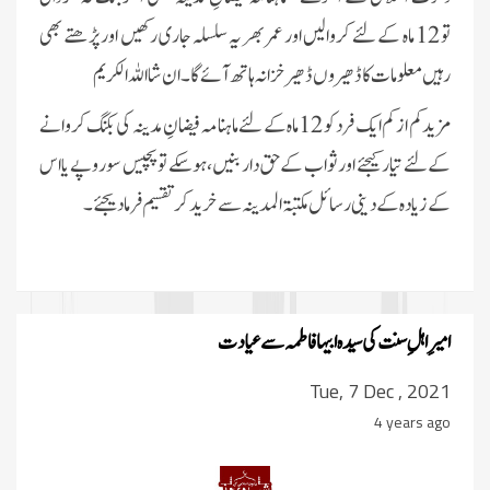
تو 12 ماہ کے لئے کروالیں اور عمر بھر یہ سلسلہ جاری رکھیں اور پڑھتے بھی
رہیں معلومات کا ڈھیروں ڈھیر خزانہ ہاتھ آئے گا۔ان شا اللہ الکریم
مزید کم از کم ایک فرد کو 12ماہ کے لئے ماہنامہ فیضانِ مدینہ کی بکنگ کروانے
کے لئے تیار کیجئے اور ثواب کے حق دار بنیں، ہوسکے تو پچیس سو روپے یا اس
کے زیادہ کے دینی رسائل مکتبۃ المدینہ سے خرید کر تقسیم فرمادیجئے۔
امیرِ اہلِ سنت کی سیدہ ابیہا فاطمہ سے عیادت
Tue, 7 Dec , 2021
4 years ago