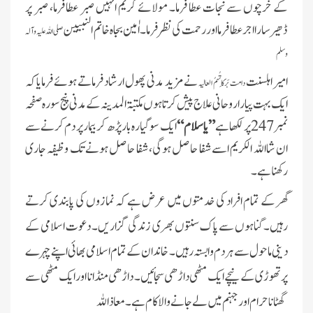
کے خرچوں سے نجات عطا فرما۔ مولائے کریم انہیں صبر عطا فرما، صبر پر
ڈھیر سار ا اجر عطا فرمااور رحمت کی نظر فرما ۔ اٰمین بجاہ خاتم النبیین
صلی اللہ علیہ وآلہ
وسلم
امیر اہلسنت
نے مزید مدنی پھول ارشاد فرماتے ہوئے فرمایا کہ
دامت بَرَکَاتُہمُ العالیہ
ایک بہت پیارا روحانی علاج پیش کرتا ہوں مکتبۃ المدینہ کے مدنی پنج سورہ صفحہ
نمبر 247 پر لکھا ہے
”یاسلام“
ایک سو گیارہ بار پڑھ کر بیمار پر دم کرنے سے
ان شااللہ الکریم اسے شفا حاصل ہوگی، شفا حاصل ہونے تک وظیفہ جاری
رکھنا ہے۔
گھر کے تمام افراد کی خدمتوں میں عرض ہے کہ نمازوں کی پابندی کرتے
رہیں۔ گناہوں سے پاک سنتوں بھری زندگی گزار یں۔ دعوت اسلامی کے
دینی ماحول سے ہر دم وابستہ رہیں۔ خاندان کے تمام اسلامی بھائی اپنے چہرے
پرتھوڑی کے نیچے ایک مٹھی داڑھی سجائیں۔ داڑھی منڈانا اور ایک مٹھی سے
گھٹانا حرام اور جہنم میں لے جانے والا کام ہے۔ معا ذا للہ