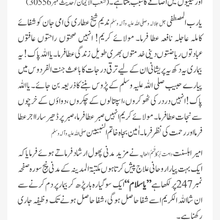
اور نیکیوں میں اضافے کا سبب بنتا ہے۔
(شعب الایمان/ حدیث نمبر 30556)
یارب المصطفی
ندیم شیخ عطاری کی امی جان کو شفائے
جل جلالہ و صلی اللہ علیہ وآلہ وسلم
کاملہ عاجلہ نافعہ عطا فرما۔ مولائے کریم! انہیں صحتوں راحتوں عافتوں
عبادتوں ریاضتوں دینی خدمتوں بھری طویل زندگی عطا فرما۔ یا اللہ پاک !یہ
بیمار ی یہ دکھ یہ پریشانی ان کے لیے ترقی درجات کا باعث جنت الفردوس میں
پیارے حبیب صلی اللہ علیہ وسلم کے پڑوس بننے کا ذریعہ بن جائے۔ یا اللہ
پاک! انہیں در در کی ٹھوکروں، اسپتالوں کے چکروں ، دواؤں کے خرچوں
سے نجات عطا فرما۔ مولائے کریم انہیں صبر عطا فرما، صبر پر ڈھیر سار ا اجر عطا
فرمااور رحمت کی نظر فرما ۔ اٰمین بجاہ خاتم النبیین
صلی اللہ علیہ وآلہ وسلم
امیر اہلسنت
نے مزید مدنی پھول ارشاد فرماتے ہوئے فرمایا کہ
دامت بَرَکَاتُہمُ العالیہ
ایک بہت پیارا روحانی علاج پیش کرتا ہوں مکتبۃ المدینہ کے مدنی پنج سورہ صفحہ
نمبر 247 پر لکھا ہے
”یاسلام“
ایک سو گیارہ بار پڑھ کر بیمار پر دم کرنے سے
ان شااللہ الکریم اسے شفا حاصل ہوگی، شفا حاصل ہونے تک وظیفہ جاری
رکھنا ہے۔