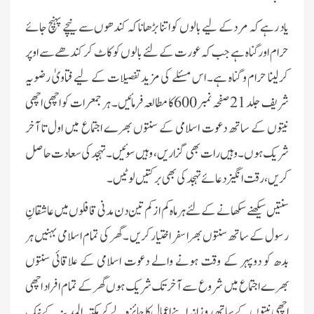
یاد رہے کہ مرد کے لیے بالوں کو اتنا بڑھانا کہ کندھوں سے نیچے پہنچ جائے
حرام اور گناہ ہے جب کہ عورت کے لئے بالوں کو کاٹ کر کندھے سے اوپر
کرلینا حرام و گناہ ہے۔ اس مسئلے کی مزید تفصیلات کے لیے فتاویٰ رضویہ
شریف جلد 21 صفحہ نمبر 600کا مطالعہ فرمائیں۔ ہر جمعرات کو اچھی اچھی
نیتوں کے ساتھ دعوت اسلامی کے سنتوں بھرے اجتماع میں اول تا آخر
شریک ہوں۔ وہیں رات بھی گزاریں، وہیں سوئیں۔ تہجد کی سعادت حاصل
کریں، رقت انگیز دعائے تہجد کی بھی برکتیں لوٹیں۔
سنتیں سیکھنے سکھانے کے لئے ہرماہ کم از کم تین دن مدنی قافلوں میں عاشقانِ
رسول کے ساتھ سنتوں بھرا سفر اختیار کریں ۔ گھر کی تمام اسلامی بہنیں ہر
بدھ کو دوپہر کے وقت ہونے والے دعوت اسلامی کے علاقائی سنتوں
بھرے اجتماع میں شروع سے آخر تک شریک ہوں گھر کے تمام ا فراد اچھی
اچھی نیتوں کے ساتھ روزانہ اپنے اعمال کا جائزہ لے کر مکتبہ المدینہ کے نیک