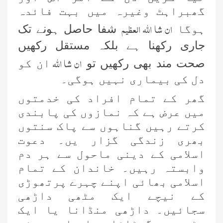
گھبراہٹ وغیرہ میں بہت فائدہ
ان شا اللہ العظیم
ہوگا
شفا حاصل ہونے تک
جاری رکھنا ہے بلکہ مستقل رکھیں
ان شا اللہ
صحت مند بھی رکھیں تو
ان کو
دل کی بیماری نہیں ہوگی۔
گھر کے تمام افراد کی خدمتوں
میں عرض ہے کہ نمازوں کی پابندی
کرتے رہیں گناہوں سے پاک سنتوں
بھری زندگی گزار یں۔ دعوت
اسلامی کے دینی ماحول سے ہر دم
وابستہ رہیں۔ خاندان کے تمام
اسلامی بھائی اپنے چہرے پرتھوڑی
کے نیچے ایک مٹھی داڑھی
سجائیں۔ داڑھی منڈانا یا ایک