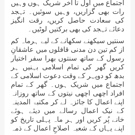
اجتماع میں اول تا آخر شریک ہوں وہیں
رات بھی گزاریں، وہیں سوئیں۔ تہجد
کی سعادت حاصل کریں، رقت انگیز
دعائے تہجد کی بھی برکتیں لوٹیں۔
سنتیں سیکھنے سکھانے کے لیے ہرماہ کم
از کم تین دن مدنی قافلوں میں عاشقانِ
رسول کے ساتھ سنتوں بھرا سفر اختیار
کریں گھر کی تمام اسلامی بہنیں ہر
بدھ کو دوپہر کے وقت دعوت اسلامی کے
اجتماع میں شریک ہوں۔ گھر کے تمام
افراد اچھی اچھی نیتوں کے ساتھ روزانہ
اپنے اعمال کا جائزہ لے کر مکتبۃ المدینہ
کے نیک اعمال رسالے میں دیئے ہوئے
خانے پُر کریں اور ہر ماہ پہلی تاریخ کو
اپنے یہاں کے شعبہ اصلاحِ اعمال کے ذمہ