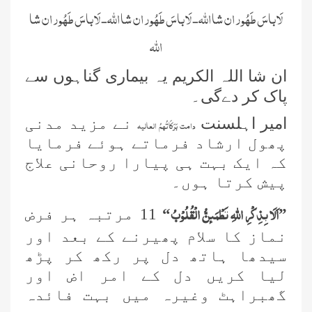
لَا باسَ طَھُور ان شا اللہ- لَا باسَ طَھُور ان شا اللہ- لَا باسَ طَھُور ان شا
اللہ
ان شا اللہ الکریم یہ بیماری گناہوں سے
پاک کر دےگی۔
امیر اہلسنت
نے مزید مدنی
دامت بَرَکَاتُہمُ العالیہ
پھول ارشاد فرماتے ہوئے فرمایا
کہ ایک بہت ہی پیارا روحانی علاج
پیش کرتا ہوں۔
اَلَا بِذِكْرِ اللّٰهِ تَطْمَىٕنُّ الْقُلُوْبُ
”
“
11 مرتبہ ہر فرض
نماز کا سلام پھیرنے کے بعد اور
سیدھا ہاتھ دل پر رکھ کر پڑھ
لیا کریں دل کے امر اض اور
گھبراہٹ وغیرہ میں بہت فائدہ