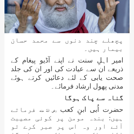
پچھلے چند دنوں سے محمد حسان
بیمار ہیں۔
امیر اہلِ سنت نے اپنے آڈیو پیغام کے
ذریعے ان سے عیادت کی اور ان کی جلد
صحت یابی کے لئے دعائیں کرتے ہوئے
مدنی پھول ارشاد فرمائے۔
گناہ سے پاک ہوگا
حضرت اُبی ابنِ کعب
فرماتے
رضی اللہُ عنہ
ہیں: بندہ مومن پر کوئی مصیبت
آئے اور وہ اس پر صبر کرے تو