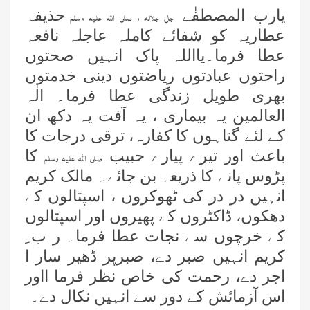
یارب المصطفٰے
حذیفہ
جل جلالہ و صلی اللہ علیہ وسلم
عطاریہ کو شفائے کاملہ عاجلہ نافعہ
عطا فرما۔یااللہ پاک انہیں صحتوں
راحتوں عبادتوں ریاضتوں دینی خدمتوں
بھری طویل زندگی عطا فرما۔ الٰہ
العالمین یہ بیماری ، یہ آفت یہ دکھ ان
کے لئے گناہوں کا کفارہ، ترقی درجات کا
باعث اور تیرے پیارے حبیب
کا
صلی اللہ علیہ وسلم
پڑوس پانے کا ذریعہ بن جائے۔ مالک کریم
انہیں در در کی ٹھوکروں ، اسپتالوں کے
دھکوں، ڈاکٹروں کے پھیروں اور اسپتالوں
کے خرچوں سے نجات عطا فرما۔ ر ب ِ
کریم انہیں صبر دے، صبرپر ڈھیر سار ا
اجر دے، رحمت کی خاص نظر فرما ااور
اس آزمائش کے دور سے انہیں نکال دے۔