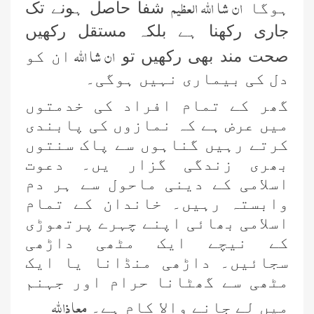
ان شا اللہ العظیم
ہوگا
شفا حاصل ہونے تک
جاری رکھنا ہے بلکہ مستقل رکھیں
ان شا اللہ
صحت مند بھی رکھیں تو
ان کو
دل کی بیماری نہیں ہوگی۔
گھر کے تمام افراد کی خدمتوں
میں عرض ہے کہ نمازوں کی پابندی
کرتے رہیں گناہوں سے پاک سنتوں
بھری زندگی گزار یں۔ دعوت
اسلامی کے دینی ماحول سے ہر دم
وابستہ رہیں۔ خاندان کے تمام
اسلامی بھائی اپنے چہرے پرتھوڑی
کے نیچے ایک مٹھی داڑھی
سجائیں۔ داڑھی منڈانا یا ایک
مٹھی سے گھٹانا حرام اور جہنم
معا ذا للہ
میں لے جانے والا کام ہے۔