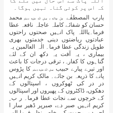
اللہ پاک سے اس حال میں ملے گا
کہ اس پر کوئی گناہ نہیں ہوگا۔
یارب المصطفٰے
محمد
جل جلالہ و صلی اللہ علیہ وسلم
حسان کو شفائے کاملہ عاجلہ نافعہ عطا
فرما۔یااللہ پاک انہیں صحتوں راحتوں
عبادتوں ریاضتوں دینی خدمتوں بھری
طویل زندگی عطا فرما۔ الٰہ العالمین یہ
بیماری ، یہ آفت یہ دکھ ان کے لئے
گناہوں کا کفارہ، ترقی درجات کا باعث
اور تیرے پیارے حبیب
کا پڑوس
صلی اللہ علیہ وسلم
پانے کا ذریعہ بن جائے۔ مالک کریم انہیں
در در کی ٹھوکروں ، اسپتالوں کے
دھکوں، ڈاکٹروں کے پھیروں اور اسپتالوں
کے خرچوں سے نجات عطا فرما۔ ر ب ِ
کریم انہیں صبر دے، صبرپر ڈھیر سار ا
اجر دے، رحمت کی خاص نظر فرما ااور