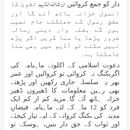
ان شااللہ الکریم
دار کو جمع کروائیں
تقویٰ کا
انمول خزانہ ہاتھ آئے گا اور
عشقِ رسول کے جھلکتے جام نصیب
ہوں گے ہفتہ وار دینی رسالہ
ضرور پڑھا یا سنا کریں اگر پڑھ
نہیں سکتے تو آڈیو میں بھی سنا
جاسکتا ہے۔
دعوت اسلامی کے اکلوتے ماہنامہ کی
اگربکنگ نہ کروائی تو کروالیں اور عمر
بھر یہ سلسلہ جاری رکھیں اور پڑھتے
بھی رہیں معلومات کا ڈھیروں ڈھیر
خزانہ ہاتھ آئے گا۔مزید کم از کم ایک
فرد کو 12 ماہ کے لئے ماہنامہ فیضانِ
مدینہ کی بکنگ کروانے کے لیے تیار کیجئے
اور ثواب کے حق دار بنیں، ہوسکے تو