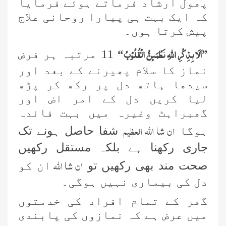
پھول ارشاد فرماتے ہوئے فرمایا
کہ ایک بہت ہی پیارا روحانی علاج
پیش کرتا ہوں۔
اَلَا بِذِكْرِ اللّٰهِ تَطْمَىٕنُّ الْقُلُوْبُ
”
“
11 مرتبہ ہر فرض
نماز کا سلام پھیرنے کے بعد اور
سیدھا ہاتھ دل پر رکھ کر پڑھ
لیا کریں دل کے امر اض اور
گھبراہٹ وغیرہ میں بہت فائدہ
ان شا اللہ العظیم
ہوگا
شفا حاصل ہونے تک
جاری رکھنا ہے بلکہ مستقل رکھیں
ان شا اللہ
صحت مند بھی رکھیں تو
ان کو
دل کی بیماری نہیں ہوگی۔
گھر کے تمام افراد کی خدمتوں
میں عرض ہے کہ نمازوں کی پابندی