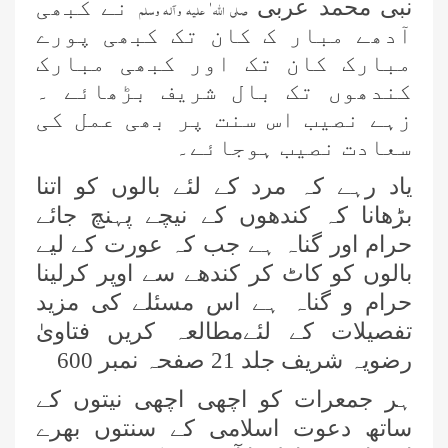
نبی محمد عربی
نے کبھی
صلی اللہ ٰ علیہ وآلہ وسلم
آدھے مبار ک کان تک کبھی پورے
مبارک کان تک اور کبھی مبارک
کندھوں تک بال شریف بڑھائے ۔
زہے نصیب اس سنت پر بھی عمل کی
سعادت نصیب ہوجائے۔
یاد رہے کہ مرد کے لئے بالوں کو اتنا
بڑھانا کہ کندھوں کے نیچے پہنچ جائے
حرام اور گناہ ہے جب کہ عورت کے لیے
بالوں کو کاٹ کر کندھے سے اوپر کرلینا
حرام و گناہ ہے اس مسئلے کی مزید
تفصیلات کے لئےمطالعہ کریں فتاویٰ
رضویہ شریف جلد 21 صفحہ نمبر 600
ہر جمعرات کو اچھی اچھی نیتوں کے
ساتھ دعوت اسلامی کے سنتوں بھرے