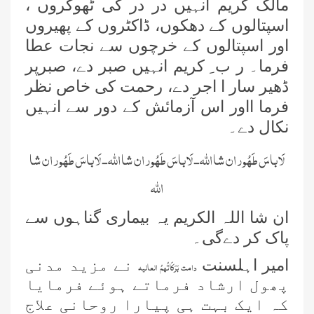
مالک کریم انہیں در در کی ٹھوکروں ،
اسپتالوں کے دھکوں، ڈاکٹروں کے پھیروں
اور اسپتالوں کے خرچوں سے نجات عطا
فرما۔ ر ب ِ کریم انہیں صبر دے، صبرپر
ڈھیر سار ا اجر دے، رحمت کی خاص نظر
فرما ااور اس آزمائش کے دور سے انہیں
نکال دے۔
لَا باسَ طَھُور ان شا اللہ- لَا باسَ طَھُور ان شا اللہ- لَا باسَ طَھُور ان شا
اللہ
ان شا اللہ الکریم یہ بیماری گناہوں سے
پاک کر دےگی۔
امیر اہلسنت
نے مزید مدنی
دامت بَرَکَاتُہمُ العالیہ
پھول ارشاد فرماتے ہوئے فرمایا
کہ ایک بہت ہی پیارا روحانی علاج