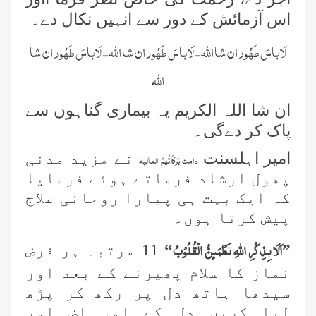
اس آزمائش کے دور سے انہیں نکال دے۔
لَا باسَ طَھُور ان شا اللہ- لَا باسَ طَھُور ان شا اللہ- لَا باسَ طَھُور ان شا
اللہ
ان شا اللہ الکریم یہ بیماری گناہوں سے
پاک کر دےگی۔
امیر اہلسنت
نے مزید مدنی
دامت بَرَکَاتُہمُ العالیہ
پھول ارشاد فرماتے ہوئے فرمایا
کہ ایک بہت ہی پیارا روحانی علاج
پیش کرتا ہوں۔
اَلَا بِذِكْرِ اللّٰهِ تَطْمَىٕنُّ الْقُلُوْبُ
”
“
11 مرتبہ ہر فرض
نماز کا سلام پھیرنے کے بعد اور
سیدھا ہاتھ دل پر رکھ کر پڑھ
لیا کریں دل کے امر اض اور