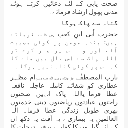
صحت یابی کے لئے دعائیں کرتے ہوئے
مدنی پھول ارشاد فرمائے۔
گناہ سے پاک ہوگا
حضرت اُبی ابنِ کعب
فرماتے
رضی اللہُ عنہ
ہیں: بندہ مومن پر کوئی مصیبت
آئے اور وہ اس پر صبر کرے تو
اللہ پاک سے اس حال میں ملے گا
کہ اس پر کوئی گناہ نہیں ہوگا۔
یارب المصطفٰے
ام مظہر
جل جلالہ و صلی اللہ علیہ وسلم
عطاری کو شفائے کاملہ عاجلہ نافعہ
عطا فرما۔یااللہ پاک انہیں صحتوں
راحتوں عبادتوں ریاضتوں دینی خدمتوں
بھری طویل زندگی عطا فرما۔ الٰہ
العالمین یہ بیماری ، یہ آفت یہ دکھ ان
کے لئے گناہوں کا کفارہ، ترقی درجات کا