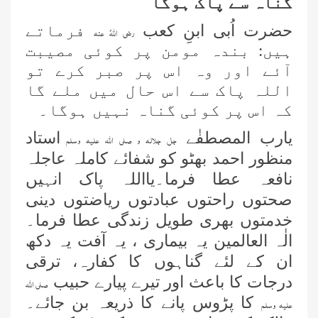
گناہ سے پاک ہوگا
حضرت اُبی ابنِ کعب
فرماتے
رضی اللہُ عنہ
ہیں: بندہ مومن پر کوئی مصیبت
آئے اور وہ اس پر صبر کرے تو
اللہ پاک سے اس حال میں ملے گا
کہ اس پر کوئی گناہ نہیں ہوگا۔
یارب المصطفٰے
استاد
جل جلالہ و صلی اللہ علیہ وسلم
منظور احمد بھٹو کو شفائے کاملہ عاجلہ
نافعہ عطا فرما۔یااللہ پاک انہیں
صحتوں راحتوں عبادتوں ریاضتوں دینی
خدمتوں بھری طویل زندگی عطا فرما۔
الٰہ العالمین یہ بیماری ، یہ آفت یہ دکھ
ان کے لئے گناہوں کا کفارہ، ترقی
درجات کا باعث اور تیرے پیارے حبیب
صلی اللہ
کا پڑوس پانے کا ذریعہ بن جائے۔
علیہ وسلم