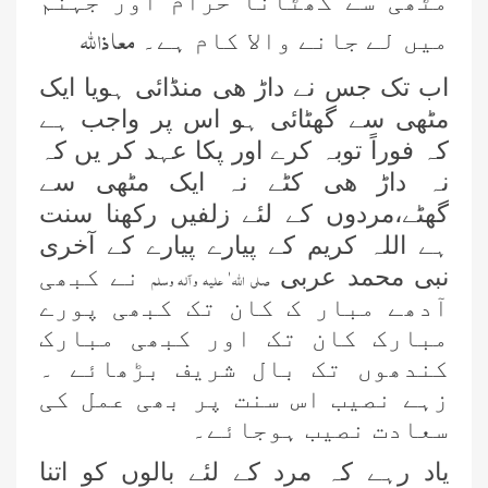
مٹھی سے گھٹانا حرام اور جہنم
معا ذا للہ
میں لے جانے والا کام ہے۔
اب تک جس نے داڑ ھی منڈائی ہویا ایک
مٹھی سے گھٹائی ہو اس پر واجب ہے
کہ فوراً توبہ کرے اور پکا عہد کر یں کہ
نہ داڑ ھی کٹے نہ ایک مٹھی سے
گھٹے،مردوں کے لئے زلفیں رکھنا سنت
ہے اللہ کریم کے پیارے پیارے کے آخری
نبی محمد عربی
نے کبھی
صلی اللہ ٰ علیہ وآلہ وسلم
آدھے مبار ک کان تک کبھی پورے
مبارک کان تک اور کبھی مبارک
کندھوں تک بال شریف بڑھائے ۔
زہے نصیب اس سنت پر بھی عمل کی
سعادت نصیب ہوجائے۔
یاد رہے کہ مرد کے لئے بالوں کو اتنا