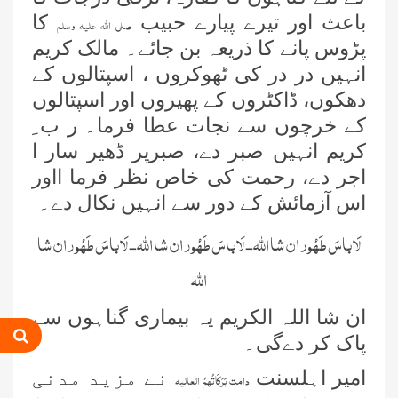
باعث اور تیرے پیارے حبیب
کا
صلی اللہ علیہ وسلم
پڑوس پانے کا ذریعہ بن جائے۔ مالک کریم
انہیں در در کی ٹھوکروں ، اسپتالوں کے
دھکوں، ڈاکٹروں کے پھیروں اور اسپتالوں
کے خرچوں سے نجات عطا فرما۔ ر ب ِ
کریم انہیں صبر دے، صبرپر ڈھیر سار ا
اجر دے، رحمت کی خاص نظر فرما ااور
اس آزمائش کے دور سے انہیں نکال دے۔
لَا باسَ طَھُور ان شا اللہ- لَا باسَ طَھُور ان شا اللہ- لَا باسَ طَھُور ان شا
اللہ
ان شا اللہ الکریم یہ بیماری گناہوں سے
پاک کر دےگی۔
امیر اہلسنت
نے مزید مدنی
دامت بَرَکَاتُہمُ العالیہ