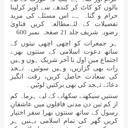
بالوں کو کاٹ کر کندھے سے اوپر کرلینا
حرام و گناہ ہے اس مسئلے کی مزید
تفصیلات کے لئےمطالعہ کریں فتاویٰ
رضویہ شریف جلد 21 صفحہ نمبر 600
ہر جمعرات کو اچھی اچھی نیتوں کے
ساتھ دعوت اسلامی کے سنتوں بھرے
اجتماع میں اول تا آخر شریک ہوں وہیں
رات بھی گزاریں، وہیں سوئیں۔ تہجد
کی سعادت حاصل کریں، رقت انگیز
دعائے تہجد کی بھی برکتیں لوٹیں۔
سنتیں سیکھنے سکھانے کے لیے ہرماہ کم
از کم تین دن مدنی قافلوں میں عاشقانِ
رسول کے ساتھ سنتوں بھرا سفر اختیار
کریں گھر کی تمام اسلامی بہنیں ہر