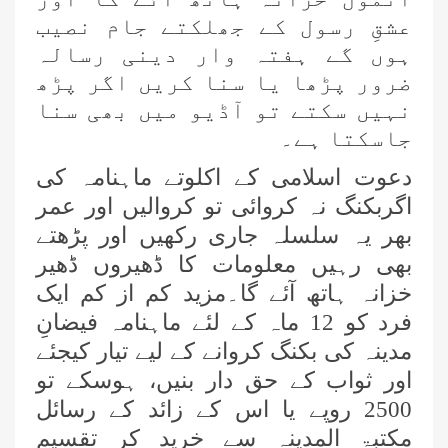
عشقِ رسول کے جھلکتے جام نصیب
ہوں گے ہفتہ وار دینی رسالہ
ضرور پڑھا یا سنا کریں اگر پڑھ
نہیں سکتے تو آڈیو میں بھی سنا
جاسکتا ہے۔
دعوت اسلامی کے اکلوتے ماہنامہ کی
اگربکنگ نہ کروائی تو کروالیں اور عمر
بھر یہ سلسلہ جاری رکھیں اور پڑھتے
بھی رہیں معلومات کا ڈھیروں ڈھیر
خزانہ ہاتھ آئے گا۔مزید کم از کم ایک
فرد کو 12 ماہ کے لئے ماہنامہ فیضانِ
مدینہ کی بکنگ کروانے کے لیے تیار کیجئے
اور ثواب کے حق دار بنیں، ہوسکے تو
2500 روپے یا اس کے زائد کے رسائل
مکتبۃ المدینہ سے خرید کر تقسیم