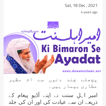
Sat, 18 Dec , 2021
4 years ago
پچھلے چند دنوں سے ام مظہر
عطاری بیمار ہیں۔
امیر اہلِ سنت نے اپنے آڈیو پیغام کے
ذریعے ان سے عیادت کی اور ان کی جلد