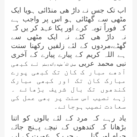
اب تک جس نے داڑ ھی منڈائی ہویا ایک
مٹھی سے گھٹائی ہو اس پر واجب ہے
کہ فوراً توبہ کرے اور پکا عہد کر یں کہ
نہ داڑ ھی کٹے نہ ایک مٹھی سے
گھٹے،مردوں کے لئے زلفیں رکھنا سنت
ہے اللہ کریم کے پیارے پیارے کے آخری
نبی محمد عربی
نے کبھی
صلی اللہ ٰ علیہ وآلہ وسلم
آدھے مبار ک کان تک کبھی پورے
مبارک کان تک اور کبھی مبارک
کندھوں تک بال شریف بڑھائے ۔
زہے نصیب اس سنت پر بھی عمل کی
سعادت نصیب ہوجائے۔
یاد رہے کہ مرد کے لئے بالوں کو اتنا
بڑھانا کہ کندھوں کے نیچے پہنچ جائے
حرام اور گناہ ہے جب کہ عورت کے لیے