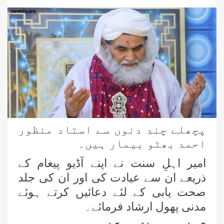
پچھلے چند دنوں سے استاد منظور
احمد بھٹو بیمار ہیں۔
امیر اہلِ سنت نے اپنے آڈیو پیغام کے
ذریعے ان سے عیادت کی اور ان کی جلد
صحت یابی کے لئے دعائیں کرتے ہوئے
مدنی پھول ارشاد فرمائے۔