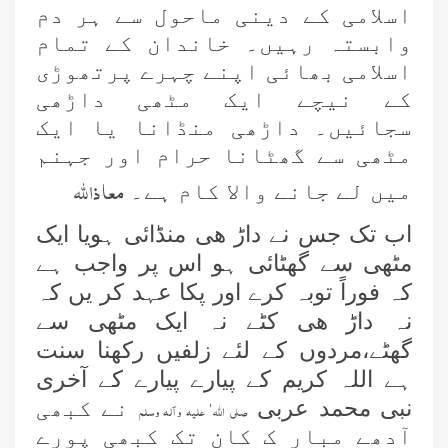
اسلامی کے دینی ماحول سے ہر دم
وابستہ رہیں۔ خاندان کے تمام
اسلامی بھائی اپنے چہرے پرتھوڑی
کے نیچے ایک مٹھی داڑھی
سجائیں۔ داڑھی منڈانا یا ایک
مٹھی سے گھٹانا حرام اور جہنم
معا ذا للہ
میں لے جانے والا کام ہے۔
اب تک جس نے داڑ ھی منڈائی ہویا ایک
مٹھی سے گھٹائی ہو اس پر واجب ہے
کہ فوراً توبہ کرے اور پکا عہد کر یں کہ
نہ داڑ ھی کٹے نہ ایک مٹھی سے
گھٹے،مردوں کے لئے زلفیں رکھنا سنت
ہے اللہ کریم کے پیارے پیارے کے آخری
نبی محمد عربی
نے کبھی
صلی اللہ ٰ علیہ وآلہ وسلم
آدھے مبار ک کان تک کبھی پورے