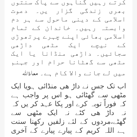
کرتے رہیں گناہوں سے پاک سنتوں
بھری زندگی گزار یں۔ دعوت
اسلامی کے دینی ماحول سے ہر دم
وابستہ رہیں۔ خاندان کے تمام
اسلامی بھائی اپنے چہرے پرتھوڑی
کے نیچے ایک مٹھی داڑھی
سجائیں۔ داڑھی منڈانا یا ایک
مٹھی سے گھٹانا حرام اور جہنم
معا ذا للہ
میں لے جانے والا کام ہے۔
اب تک جس نے داڑ ھی منڈائی ہویا ایک
مٹھی سے گھٹائی ہو اس پر واجب ہے
کہ فوراً توبہ کرے اور پکا عہد کر یں کہ
نہ داڑ ھی کٹے نہ ایک مٹھی سے
گھٹے،مردوں کے لئے زلفیں رکھنا سنت
ہے اللہ کریم کے پیارے پیارے کے آخری