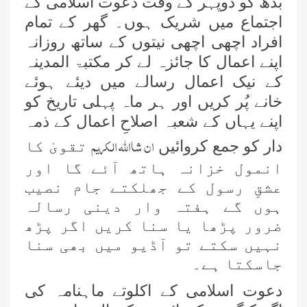
بدھ کو دوپہر کے وقت دعوت اسلامی کے
اجتماع میں شریک ہوں۔ گھر کے تمام
افراد اچھی اچھی نیتوں کے ساتھ روزانہ
اپنے اعمال کا جائزہ لے کر مکتبۃ المدینہ
کے نیک اعمال رسالے میں دیئے ہوئے
خانے پُر کریں اور ہر ماہ پہلی تاریخ کو
اپنے یہاں کے شعبہ اصلاحِ اعمال کے ذمہ
ان شااللہ الکریم
دار کو جمع کروائیں
تقویٰ کا
انمول خزانہ ہاتھ آئے گا اور
عشقِ رسول کے جھلکتے جام نصیب
ہوں گے ہفتہ وار دینی رسالہ
ضرور پڑھا یا سنا کریں اگر پڑھ
نہیں سکتے تو آڈیو میں بھی سنا
جاسکتا ہے۔
دعوت اسلامی کے اکلوتے ماہنامہ کی