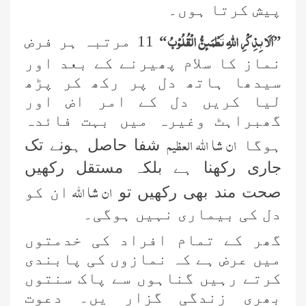
پیش کرتا ہوں۔
اَلَا بِذِكْرِ اللّٰهِ تَطْمَىٕنُّ الْقُلُوْبُ
”
“
11 مرتبہ ہر فرض
نماز کا سلام پھیرنے کے بعد اور
سیدھا ہاتھ دل پر رکھ کر پڑھ
لیا کریں دل کے امر اض اور
گھبراہٹ وغیرہ میں بہت فائدہ
ان شا اللہ العظیم
ہوگا
شفا حاصل ہونے تک
جاری رکھنا ہے بلکہ مستقل رکھیں
ان شا اللہ
صحت مند بھی رکھیں تو
ان کو
دل کی بیماری نہیں ہوگی۔
گھر کے تمام افراد کی خدمتوں
میں عرض ہے کہ نمازوں کی پابندی
کرتے رہیں گناہوں سے پاک سنتوں
بھری زندگی گزار یں۔ دعوت