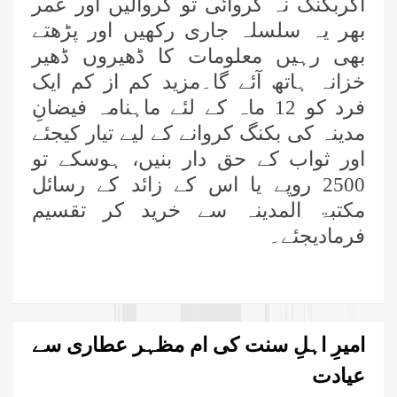
اگربکنگ نہ کروائی تو کروالیں اور عمر
بھر یہ سلسلہ جاری رکھیں اور پڑھتے
بھی رہیں معلومات کا ڈھیروں ڈھیر
خزانہ ہاتھ آئے گا۔مزید کم از کم ایک
فرد کو 12 ماہ کے لئے ماہنامہ فیضانِ
مدینہ کی بکنگ کروانے کے لیے تیار کیجئے
اور ثواب کے حق دار بنیں، ہوسکے تو
2500 روپے یا اس کے زائد کے رسائل
مکتبۃ المدینہ سے خرید کر تقسیم
فرمادیجئے۔
امیرِ اہلِ سنت کی ام مظہر عطاری سے
عیادت