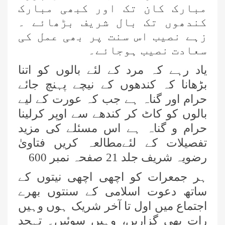
مبارک کان تک اور کبھی مبارک
کندھوں تک بال شریف بڑھائے ۔
زہے نصیب اس سنت پر بھی عمل کی
سعادت نصیب ہوجائے۔
یاد رہے کہ مرد کے لئے بالوں کو اتنا
بڑھانا کہ کندھوں کے نیچے پہنچ جائے
حرام اور گناہ ہے جب کہ عورت کے لیے
بالوں کو کاٹ کر کندھے سے اوپر کرلینا
حرام و گناہ ہے اس مسئلے کی مزید
تفصیلات کے لئےمطالعہ کریں فتاویٰ
رضویہ شریف جلد 21 صفحہ نمبر 600
ہر جمعرات کو اچھی اچھی نیتوں کے
ساتھ دعوت اسلامی کے سنتوں بھرے
اجتماع میں اول تا آخر شریک ہوں وہیں
رات بھی گزاریں، وہیں سوئیں۔ تہجد