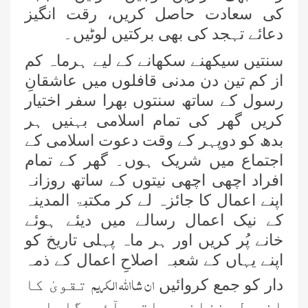
کی سعادت حاصل کریں، رقت انگیز
دعائے تہجد کی بھی برکتیں لوٹیں۔
سنتیں سیکھنے سکھانے کے لیے ہرماہ کم
از کم تین دن مدنی قافلوں میں عاشقانِ
رسول کے ساتھ سنتوں بھرا سفر اختیار
کریں گھر کی تمام اسلامی بہنیں ہر
بدھ کو دوپہر کے وقت دعوت اسلامی کے
اجتماع میں شریک ہوں۔ گھر کے تمام
افراد اچھی اچھی نیتوں کے ساتھ روزانہ
اپنے اعمال کا جائزہ لے کر مکتبۃ المدینہ
کے نیک اعمال رسالے میں دیئے ہوئے
خانے پُر کریں اور ہر ماہ پہلی تاریخ کو
اپنے یہاں کے شعبہ اصلاحِ اعمال کے ذمہ
ان شااللہ الکریم
دار کو جمع کروائیں
تقویٰ کا
انمول خزانہ ہاتھ آئے گا اور