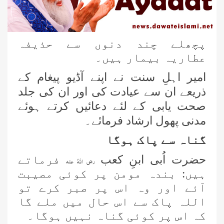
پچھلے چند دنوں سے حذیفہ
عطاریہ بیمار ہیں۔
امیر اہلِ سنت نے اپنے آڈیو پیغام کے
ذریعے ان سے عیادت کی اور ان کی جلد
صحت یابی کے لئے دعائیں کرتے ہوئے
مدنی پھول ارشاد فرمائے۔
گناہ سے پاک ہوگا
حضرت اُبی ابنِ کعب
فرماتے
رضی اللہُ عنہ
ہیں: بندہ مومن پر کوئی مصیبت
آئے اور وہ اس پر صبر کرے تو
اللہ پاک سے اس حال میں ملے گا
کہ اس پر کوئی گناہ نہیں ہوگا۔