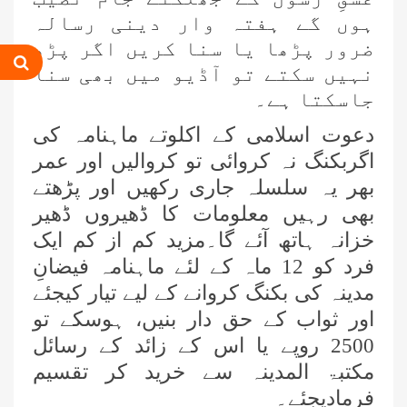
ہوں گے ہفتہ وار دینی رسالہ
اس ہفتے کا رسالہ ”احیاء العلوم سے 38
ضرور پڑھا یا سنا کریں اگر پڑھ
مدنی پھول (قسط:01)“
نہیں سکتے تو آڈیو میں بھی سنا
جاسکتا ہے۔
حکمتِ عملی کے ساتھ نیکی کی دعوت
دینی چاہئے، مولانا محمد الیاس عطار
دعوت اسلامی کے اکلوتے ماہنامہ کی
قادری
اگربکنگ نہ کروائی تو کروالیں اور عمر
اس ہفتے کا رسالہ ” فیضان مفتی اعظم
بھر یہ سلسلہ جاری رکھیں اور پڑھتے
ہند “
بھی رہیں معلومات کا ڈھیروں ڈھیر
خزانہ ہاتھ آئے گا۔مزید کم از کم ایک
زلزلے کا اصل سبب لوگوں کے گناہ
فرد کو 12 ماہ کے لئے ماہنامہ فیضانِ
ہیں، علامہ مولانا الیاس عطار قادری
مدینہ کی بکنگ کروانے کے لیے تیار کیجئے
اس ہفتے کا رسالہ ” شانِ صحابہ و اہل
اور ثواب کے حق دار بنیں، ہوسکے تو
بیت “
2500 روپے یا اس کے زائد کے رسائل
مکتبۃ المدینہ سے خرید کر تقسیم
سید مختار اشرف رضوی صاحب کی اہلیہ
فرمادیجئے۔