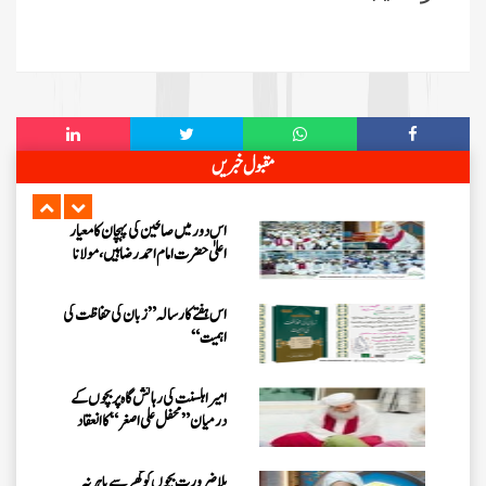
کے انتقال پر امیر اہلسنت کی تعزیت
اس ہفتے کا رسالہ ”اللہ کا خوف“
اس دور میں صالحین کی پہچان کا معیار
مقبول خبریں
اعلیٰ حضر ت امام احمد رضا ہیں، مولانا
الیاس عطار قادری
اس ہفتے کا رسالہ ” زبان کی حفاظت کی
اہمیت“
امیر اہلسنت کی رہائش گاہ پر بچوں کے
درمیان” محفل علی اصغر “کا انعقاد
بِلا ضرورت بچوں کو گھر سے باہر نہ
جانے دیں، علامہ محمد الیاس عطار
قادری
اس ہفتے کا رسالہ ”احیاء العلوم سے 38