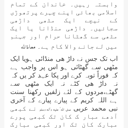
وابستہ رہیں۔ خاندان کے تمام
اسلامی بھائی اپنے چہرے پرتھوڑی
کے نیچے ایک مٹھی داڑھی
سجائیں۔ داڑھی منڈانا یا ایک
مٹھی سے گھٹانا حرام اور جہنم
معا ذا للہ
میں لے جانے والا کام ہے۔
اب تک جس نے داڑ ھی منڈائی ہویا ایک
مٹھی سے گھٹائی ہو اس پر واجب ہے
کہ فوراً توبہ کرے اور پکا عہد کر یں کہ
نہ داڑ ھی کٹے نہ ایک مٹھی سے
گھٹے،مردوں کے لئے زلفیں رکھنا سنت
ہے اللہ کریم کے پیارے پیارے کے آخری
نبی محمد عربی
نے کبھی
صلی اللہ ٰ علیہ وآلہ وسلم
آدھے مبار ک کان تک کبھی پورے
مبارک کان تک اور کبھی مبارک