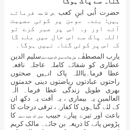
گناہ سے پاک ہوگا
حضرت اُبی ابنِ کعب
فرماتے
رضی اللہُ عنہ
ہیں: بندہ مومن پر کوئی مصیبت
آئے اور وہ اس پر صبر کرے تو
اللہ پاک سے اس حال میں ملے گا
کہ اس پر کوئی گناہ نہیں ہوگا۔
یارب المصطفٰے
سلیم الدین
جل جلالہ و صلی اللہ علیہ وسلم
عطاری کو شفائے کاملہ عاجلہ نافعہ
عطا فرما۔یااللہ پاک انہیں صحتوں
راحتوں عبادتوں ریاضتوں دینی خدمتوں
بھری طویل زندگی عطا فرما۔ الٰہ
العالمین یہ بیماری ، یہ آفت یہ دکھ ان
کے لئے گناہوں کا کفارہ، ترقی درجات کا
باعث اور تیرے پیارے حبیب
کا
صلی اللہ علیہ وسلم
پڑوس پانے کا ذریعہ بن جائے۔ مالک کریم