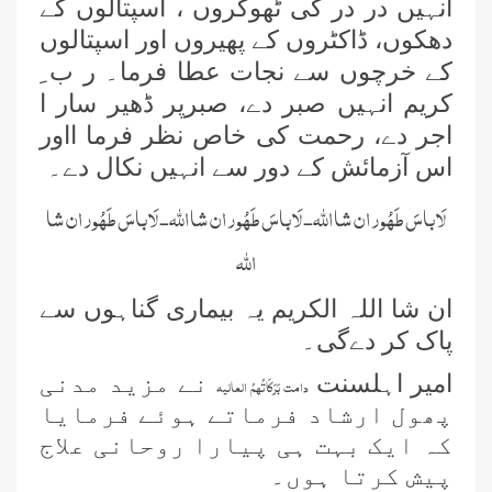
انہیں در در کی ٹھوکروں ، اسپتالوں کے
دھکوں، ڈاکٹروں کے پھیروں اور اسپتالوں
کے خرچوں سے نجات عطا فرما۔ ر ب ِ
کریم انہیں صبر دے، صبرپر ڈھیر سار ا
اجر دے، رحمت کی خاص نظر فرما ااور
اس آزمائش کے دور سے انہیں نکال دے۔
لَا باسَ طَھُور ان شا اللہ- لَا باسَ طَھُور ان شا اللہ- لَا باسَ طَھُور ان شا
اللہ
ان شا اللہ الکریم یہ بیماری گناہوں سے
پاک کر دےگی۔
امیر اہلسنت
نے مزید مدنی
دامت بَرَکَاتُہمُ العالیہ
پھول ارشاد فرماتے ہوئے فرمایا
کہ ایک بہت ہی پیارا روحانی علاج
پیش کرتا ہوں۔