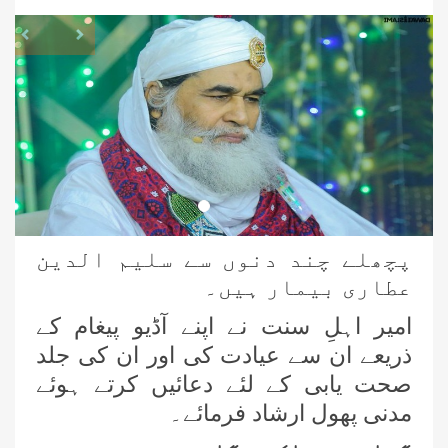
revious
Next
پچھلے چند دنوں سے سلیم الدین
عطاری بیمار ہیں۔
امیر اہلِ سنت نے اپنے آڈیو پیغام کے
ذریعے ان سے عیادت کی اور ان کی جلد
صحت یابی کے لئے دعائیں کرتے ہوئے
مدنی پھول ارشاد فرمائے۔