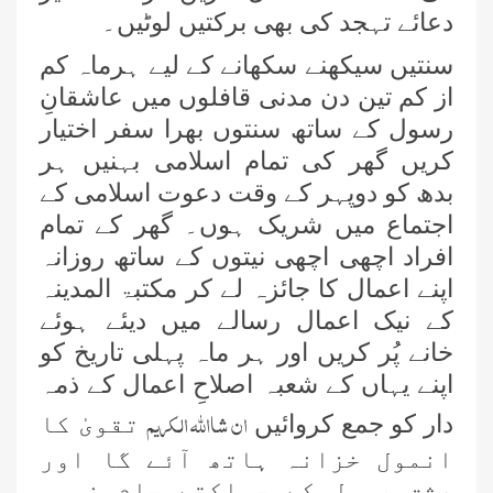
دعائے تہجد کی بھی برکتیں لوٹیں۔
سنتیں سیکھنے سکھانے کے لیے ہرماہ کم
از کم تین دن مدنی قافلوں میں عاشقانِ
رسول کے ساتھ سنتوں بھرا سفر اختیار
کریں گھر کی تمام اسلامی بہنیں ہر
بدھ کو دوپہر کے وقت دعوت اسلامی کے
اجتماع میں شریک ہوں۔ گھر کے تمام
افراد اچھی اچھی نیتوں کے ساتھ روزانہ
اپنے اعمال کا جائزہ لے کر مکتبۃ المدینہ
کے نیک اعمال رسالے میں دیئے ہوئے
خانے پُر کریں اور ہر ماہ پہلی تاریخ کو
اپنے یہاں کے شعبہ اصلاحِ اعمال کے ذمہ
ان شااللہ الکریم
دار کو جمع کروائیں
تقویٰ کا
انمول خزانہ ہاتھ آئے گا اور
عشقِ رسول کے جھلکتے جام نصیب