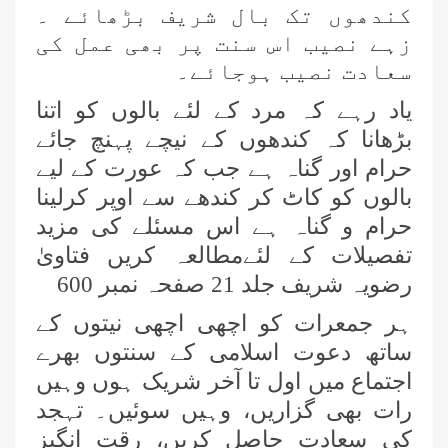
کندھوں تک بال شریف بڑھائے ۔
زہے نصیب اس سنت پر بھی عمل کی
سعادت نصیب ہوجائے۔
یاد رہے کہ مرد کے لئے بالوں کو اتنا
بڑھانا کہ کندھوں کے نیچے پہنچ جائے
حرام اور گناہ ہے جب کہ عورت کے لیے
بالوں کو کاٹ کر کندھے سے اوپر کرلینا
حرام و گناہ ہے اس مسئلے کی مزید
تفصیلات کے لئےمطالعہ کریں فتاویٰ
رضویہ شریف جلد 21 صفحہ نمبر 600
ہر جمعرات کو اچھی اچھی نیتوں کے
ساتھ دعوت اسلامی کے سنتوں بھرے
اجتماع میں اول تا آخر شریک ہوں وہیں
رات بھی گزاریں، وہیں سوئیں۔ تہجد
کی سعادت حاصل کریں، رقت انگیز