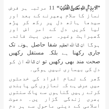
اَلَا بِذِكْرِ اللّٰهِ تَطْمَىٕنُّ الْقُلُوْبُ
”
“
11 مرتبہ ہر فرض
نماز کا سلام پھیرنے کے بعد اور
سیدھا ہاتھ دل پر رکھ کر پڑھ
لیا کریں دل کے امر اض اور
گھبراہٹ وغیرہ میں بہت فائدہ
ان شا اللہ العظیم
ہوگا
شفا حاصل ہونے تک
جاری رکھنا ہے بلکہ مستقل رکھیں
ان شا اللہ
صحت مند بھی رکھیں تو
ان کو
دل کی بیماری نہیں ہوگی۔
گھر کے تمام افراد کی خدمتوں
میں عرض ہے کہ نمازوں کی پابندی
کرتے رہیں گناہوں سے پاک سنتوں
بھری زندگی گزار یں۔ دعوت
اسلامی کے دینی ماحول سے ہر دم