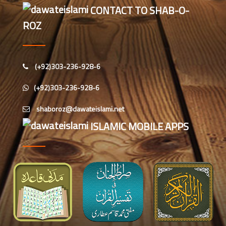
اس ہفتے کا رسالہ ”اللہ کا خوف“
CONTACT TO SHAB-O-
ROZ
اس دور میں صالحین کی پہچان کا معیار
اعلیٰ حضر ت امام احمد رضا ہیں، مولانا
الیاس عطار قادری
(+92)303-236-928-6
اس ہفتے کا رسالہ ” زبان کی حفاظت کی
(+92)303-236-928-6
اہمیت“
امیر اہلسنت کی رہائش گاہ پر بچوں کے
ISLAMIC MOBILE APPS
درمیان” محفل علی اصغر “کا انعقاد