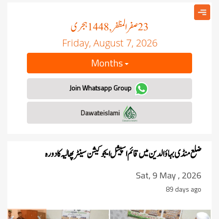
صفر المظفر
ہجری
, 1448
23
Friday, August 7, 2026
Months
Join Whatsapp Group
Dawateislami
ضلع منڈی بہاؤالدین میں قائم اسپیشل ایجوکیشن سینٹر پھالیہ کا دورہ
Sat, 9 May , 2026
89 days ago
revious
Next