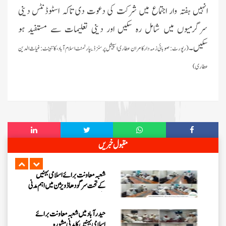
معاونت کا ذہن
انہیں ہفتہ وار اجتماع میں شرکت کی دعوت دی تاکہ اسٹوڈنٹس دینی
فیضانِ مدینہ G-11، اسلام آباد میں
سرگرمیوں میں شامل رہ سکیں اور دینی تعلیمات سے مستفید ہو
اسپیشل پرسنز کے لیے خصوصی حلقے کا
انعقاد
سکیں۔
(رپورٹ:
صوبائی زمہ دار کامران عطاری اسپیشل پرسنز ڈیپارٹمنٹ اسلام آباد ، کانٹینٹ:غیاث الدین
وفاقی دارالحکومت اسلام آباد میں
عطاری)
رہائشی ”اشاروں کی زبان کورس“ کا
انعقاد
فیضانِ مدینہ آفندی ٹاؤن حیدرآباد
میں 3 دن (25، تا 27 جولائی
2026ء) کا ”روحانی علاج کورس“
فیضانِ مدینہ ننکانہ میں 3 دن (25،
مقبول خبریں
تا 27 جولائی 2026ء) کا ”روحانی
علاج کورس“
شعبہ معاونت برائے اسلامی بہنیں
کے تحت سرگودھا ڈویژن میں اہم مدنی
مشورہ
حیدرآباد میں شعبہ معاونت برائے
اسلامی بہنیں کا مدنی مشورہ