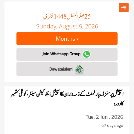
صفر المظفر
ہجری
, 1448
25
Sunday, August 9, 2026
Months
Join Whatsapp Group
Dawateislami
اسپیشل پرسنز ڈیپارٹمنٹ کے ذمہ داران کا اسپیشل ایجوکیشن سینٹر، کوٹلی کشمیر
کا دورہ
Tue, 2 Jun , 2026
67 days ago