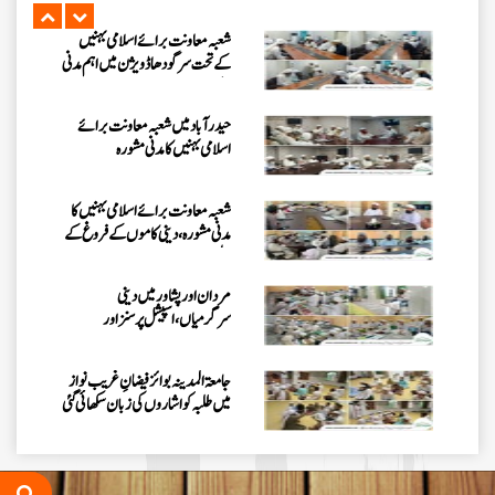
علاج کورس“
شعبہ معاونت برائے اسلامی بہنیں
کے تحت سرگودھا ڈویژن میں اہم مدنی
مشورہ
حیدرآباد میں شعبہ معاونت برائے
اسلامی بہنیں کا مدنی مشورہ
شعبہ معاونت برائے اسلامی بہنیں کا
مدنی مشورہ، دینی کاموں کے فروغ کے
لیے اہداف
مردان اور پشاور میں دینی
سرگرمیاں، اسپیشل پرسنز اور
سرپرستوں سے ملاقات
جامعۃ المدینہ بوائز فیضانِ غریب نواز
میں طلبہ کو اشاروں کی زبان سکھائی گئی
اسپیشل پرسنز ڈیپارٹمنٹ کے تحت 3
دن کا قافلہ، دینی احکام اور سنتوں کی