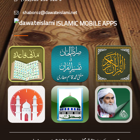
کے تحت سرگودھا ڈویژن میں اہم مدنی
مشورہ
حیدرآباد میں شعبہ معاونت برائے
ISLAMIC MOBILE APPS
اسلامی بہنیں کا مدنی مشورہ
شعبہ معاونت برائے اسلامی بہنیں کا
مدنی مشورہ، دینی کاموں کے فروغ کے
لیے اہداف