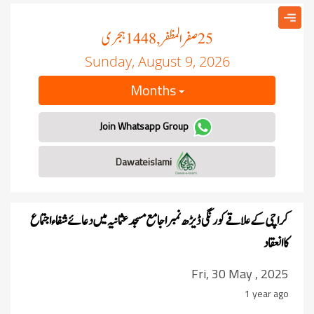
صفر المظفر
ہجری
, 1448
25
Sunday, August 9, 2026
Months
Join Whatsapp Group
Dawateislami
کراچی کے علاقے کورنگی ڈیڑھ نمبر اجامع مسجد عثمانیہ میں دعائے شفاء اجتماع
کا انعقاد
Fri, 30 May , 2025
1 year ago