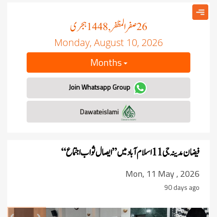
صفر المظفر
ہجری
, 1448
26
Monday, August 10, 2026
Months
Join Whatsapp Group
Dawateislami
فیضان مدینہ جی 11 اسلام آباد میں ”ایصال ثواب اجتماع “
Mon, 11 May , 2026
90 days ago
revious
Next