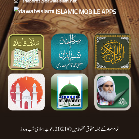
حیدرآباد میں شعبہ معاونت برائے
ISLAMIC MOBILE APPS
اسلامی بہنیں کا مدنی مشورہ
شعبہ معاونت برائے اسلامی بہنیں کا
مدنی مشورہ، دینی کاموں کے فروغ کے
لیے اہداف
تمام مواد کے جملہ حقوق محفوظ ہیں © 2021 دعوتِ اسلامی شب وروز