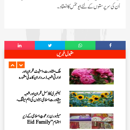
نیوزی لینڈ کی ذمہ دار اسلامی بہنوں کا
اُن کی سرپرستوں کے لئے ایونٹس کا انعقاد۔
مدنی مشورہ، 8 دینی کاموں پر کلام
شارٹ کورسز 2026ء کو منظم کرنے
کے لیے ملکی سطح پر اہم مشورہ
بلیک ٹاؤن کاؤنسل کی نگران و ذمہ
مقبول خبریں
داران کا مدنی مشورہ، 8 دینی کاموں کا
جائزہ
ملک مشاورت، اسٹیٹ نگران اور
ادارتی شعبہ ذمہ داران کا مدنی مشورہ
کینٹبری کاؤنسل نگران اور شعبہ
مشاورت اسلامی بہنوں کی اہم میٹنگ،
تنظیمی امور کا جائزہ
میلبورن: دعوتِ اسلامی کے زیرِ
اہتمام ”Eid Family
Gathering 2026“کا انعقاد