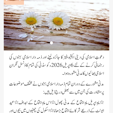
نیو کاسل کی ذمہ دار اسلامی بہنوں کا
مدنی مشورہ
دعوتِ اسلامی کی دینی ایکٹیویٹیز کا جائزہ لینے اور ذمہ دار اسلامی بہنوں کی
سڈنی نگران کے ہمراہ اہم مدنی مشورہ
رہنمائی کرنے کے لئے 6 اپریل 2026ء کو سڈنی کی تمام کاؤنسل نگران
اسلامی بھائیوں کا مدنی مشورہ ہوا۔
وکٹوریا نگران کے ہمراہ میٹنگ
مدنی مشورے کے دوران تمام ذمہ دار اسلامی بہنوں نے مختلف موضوعات
پر مشاورت کی جن میں سے بعض درج ذیل ہیں:
شعبہ کفن دفن انٹرنیشنل افئیرز کے
٭ماہِ اپریل ماہِ اجتماع کے مدنی پھول٭اس ماہِ اجتماع کے اہداف٭عید
تحت مارچ 2026ء کی ماہانہ کارکردگی
ایونٹ کے ذریعے شرکائے اجتماع بڑھانا٭اسکول کی چھٹیوں میں بچوں اور