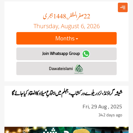
صفر المظفر
ہجری
, 1448
22
Thursday, August 6, 2026
Months
Join Whatsapp Group
Dawateislami
شیشہ گراؤنڈ ، نزد ریلوے ورکشاپ، جہلم میں
اجتماعِ میلاد کا انعقاد کیا جائے گا
Fri, 29 Aug , 2025
342 days ago
revious
Next