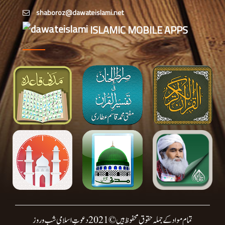
مرحبا“ کے نعروں سے گونج اٹھی
اسلام آبادمیں اکمل خان نوشی مرحوم
ISLAMIC MOBILE APPS
کے لئے ایصالِ ثواب اجتماع کا انعقاد
اسٹاک مارکیٹ کے موضوع پر
دارالافتاء اہلسنت کے تین روزہ فقہی
سیمینار کا انعقاد
تمام مواد کے جملہ حقوق محفوظ ہیں © 2021 دعوتِ اسلامی شب وروز