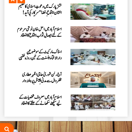
نشتر پارک میں دعوتِ اسلامی کا عظیم
الشان اجتماع، فضا ”سرکار کی آمد !
مرحبا“ کے نعروں سے گونج اٹھی
اسلام آبادمیں اکمل خان نوشی مرحوم
کے لئے ایصالِ ثواب اجتماع کا انعقاد
اسٹاک مارکیٹ کے موضوع پر
دارالافتاء اہلسنت کے تین روزہ فقہی
سیمینار کا انعقاد
آج رکن شوریٰ حاجی اظہرعطاری
ظفروال سے مدنی چینل پر ہفتہ وار
اجتماع میں بیان فرمائیں گے
اسلام آباد میں معروف شخصیات کے
لیے سیکھنے سکھانے کے حلقے کا انعقاد
کراچی میں ایگریکلچر اینڈ لائیو اسٹاک
سے وابستہ عاشقانِ رسول کا سنتوں