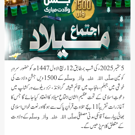
5 ستمبر 2025ء کی شب بمطابق 12 ربیع الاول 1447ھ کو حضور سرورِ
کونین
کے 1500 ویں جشنِ ولادت کی
صلَّی اللہ علیہ واٰلہٖ وسلَّم
خوشی میں جہلم، پنجاب میں قائم شیشہ گراؤنڈ ، نزد ریلوے ورکشاپ میں
دعوتِ اسلامی کے تحت عظیم الشان اجتماعِ میلاد کا انعقاد کیا جائے گا جس کا
آغاز رات تقریباً 11 بجے تلاوتِ قراٰنِ پاک سے ہوگا اور نعت خواں اسلامی
اسلام آباد میں معروف شخصیات کے
بھائی پیارے آقا مکی مدنی مصطفیٰ
کے ولادت
صلَّی اللہ علیہ واٰلہٖ وسلَّم
لیے سیکھنے سکھانے کے حلقے کا انعقاد
کے متعلق کلام پڑھیں گے۔