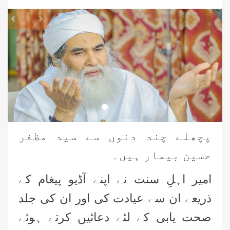
revious
Next
پچھلے چند دنوں سے سید مظفر
حسین بیمار ہیں۔
امیر اہلِ سنت نے اپنے آڈیو پیغام کے
ذریعے ان سے عیادت کی اور ان کی جلد
صحت یابی کے لئے دعائیں کرتے ہوئے