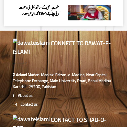
حکمتِ عملی کے ساتھ نیکی کی دعوت
دینی چاہئے، مولانا محمد الیاس عطار
قادری
اس ہفتے کا رسالہ ” فیضان مفتی اعظم
ہند “
CONNECT TO DAWAT-E-
ISLAMI
زلزلے کا اصل سبب لوگوں کے گناہ
ہیں، علامہ مولانا الیاس عطار قادری
اس ہفتے کا رسالہ ” اللہ والوں کے 12
Aalami Madani Markaz, Faizan-e-Madina, Near Capital
واقعات (قسط: 1) “
Telephone Exchange, Main University Road, Babul Madina
Karachi - 75300, Pakistan
سید مختار اشرف رضوی صاحب کی اہلیہ
About us
کے انتقال پر امیر اہلسنت کی تعزیت
Contact us
اس ہفتے کا رسالہ ”اللہ کا خوف“
CONTACT TO SHAB-O-