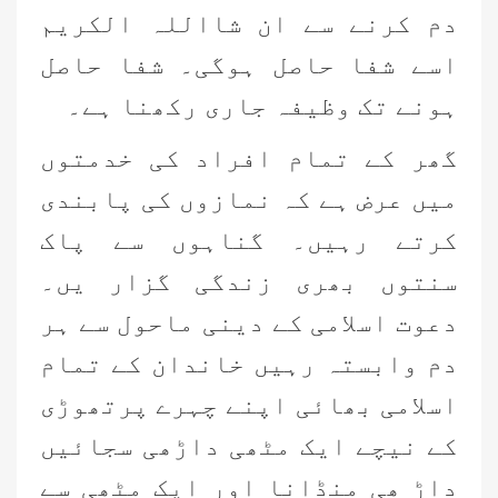
دم کرنے سے ان شااللہ الکریم
اسے شفا حاصل ہوگی۔ شفا حاصل
ہونے تک وظیفہ جاری رکھنا ہے۔
گھر کے تمام افراد کی خدمتوں
میں عرض ہے کہ نمازوں کی پابندی
کرتے رہیں۔ گناہوں سے پاک
سنتوں بھری زندگی گزار یں۔
دعوت اسلامی کے دینی ماحول سے ہر
دم وابستہ رہیں خاندان کے تمام
اسلامی بھائی اپنے چہرے پرتھوڑی
کے نیچے ایک مٹھی داڑھی سجائیں
داڑ ھی منڈانا اور ایک مٹھی سے