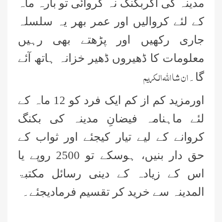
مدینہ کی اگربکنگ نہ کروائی تو بارہ ماہ
مدنی پھول (قسط:01)“
کے لئے کروالیں اور عمر بھر یہ سلسلہ
حکمتِ عملی کے ساتھ نیکی کی دعوت
جاری رکھیں اور پڑھتے بھی رہیں
دینی چاہئے، مولانا محمد الیاس عطار
معلومات کا ڈھیروں ڈھیر خزانہ ہاتھ آئے
قادری
ان شا اللہ الکریم
اس ہفتے کا رسالہ ” فیضان مفتی اعظم
گا۔
ہند “
اورمزید کم از کم ایک فرد کو 12 ماہ کے
زلزلے کا اصل سبب لوگوں کے گناہ
لئے ماہنامہ فیضانِ مدینہ کی بکنگ
ہیں، علامہ مولانا الیاس عطار قادری
کروانے کے لیے تیار کیجئے اور ثواب کے
اس ہفتے کا رسالہ ” اللہ والوں کے 12
حق دار بنیں، ہوسکے تو 2500 روپے یا
واقعات (قسط: 1) “
اس کے زیادہ کے دینی رسائل مکتبۃ
سید مختار اشرف رضوی صاحب کی اہلیہ
المدینہ سے خرید کر تقسیم فرمادیجئے۔
کے انتقال پر امیر اہلسنت کی تعزیت