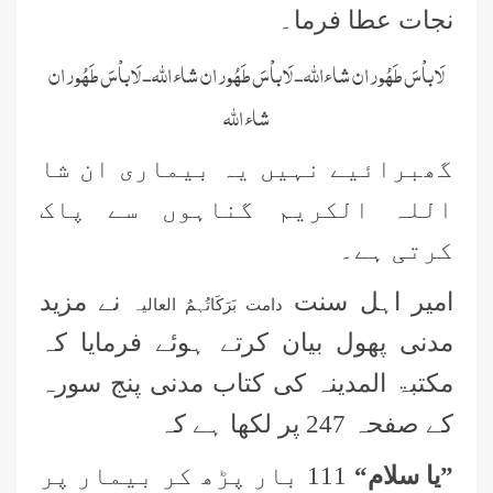
نجات عطا فرما۔
لَا باْسَ طَھُور ان شا ءاللہ- لَا باْسَ طَھُور ان شاء اللہ- لَا باْسَ طَھُور ان
شاء اللہ
گھبرائیے نہیں یہ بیماری ان شا
اللہ الکریم گناہوں سے پاک
کرتی ہے۔
امیر اہل سنت
نے مزید
دامت بَرَکَاتُہمُ العالیہ
مدنی پھول بیان کرتے ہوئے فرمایا کہ
مکتبۃ المدینہ کی کتاب مدنی پنج سورہ
کے صفحہ 247 پر لکھا ہے کہ
”یا سلام“
111 بار پڑھ کر بیمار پر