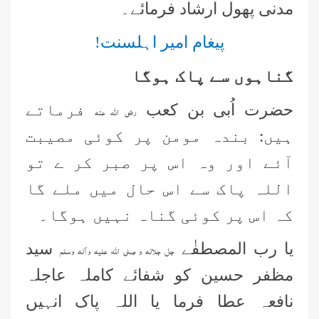
مدنی پھول ارشاد فرمائے۔
پیغام امیر اہلسنت!
گناہوں سے پاک ہوگا
حضرت اُبی بن کعب
فرماتے
رضی اللہ عنہ
ہیں
:
بندہ مومن پر کوئی مصیبت
آئے اور وہ اس پر صبر کر ے تو
اللہ پاک سے اس حال میں ملے گا
کہ اس پر کوئی گناہ نہیں ہوگا۔
یا رب المصطفٰے
سید
جل جلالہ و صلی اللہ علیہ وآلہ وسلم
مظفر حسین کو شفائے کاملہ عاجلہ
نافعہ عطا فرما یا اللہ پاک انہیں