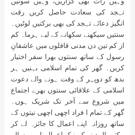
وہیں رات بھی گزاریں، وہیں سوئیں
تہجد کی سعادت حاصل کریں رقت
انگیز دعائے تہجد کی بھی برکتیں لوٹیں۔
سنتیں سیکھنے سکھانے کے لیے ہرماہ کم
از کم تین دن مدنی قافلوں میں عاشقانِ
رسول کے ساتھ سنتوں بھرا سفر اختیار
کریں۔ گھر کی تمام اسلامی بہنیں ہر
بدھ کو دوپہر کے وقت ہونے والے دعوت
اسلامی کے علاقائی سنتوں بھرے اجتماع
میں شروع سے آخر تک شریک ہوں۔
گھر کے تمام ا فراد اچھی اچھی نیتوں کے
ساتھ روزانہ اپنے اعمال کا جائزہ لے کر
مکتبۃ المدینہ کے نیک اعمال نامی رسالے