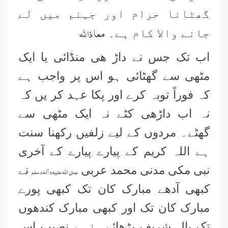
گھٹانا حرام اور جہنم میں لے
معا ذا للہ
جانے والا کام ہے۔
اب تک جس نے داڑ ھی منڈائی یا ایک
مٹھی سے گھٹائی ہو اس پر واجب ہے
کہ فوراً توبہ کرے اور پکا عہد کر یں کہ
نہ اب داڑھی کٹے نہ ایک مٹھی سے
گھٹے۔ مردوں کے لیے زلفیں رکھنا سنت
ہے اللہ کریم کے پیارے پیارے کے آخری
نبی مکی مدنی محمد عربی
نے
صلی اللہ علیہ وآلہ وسلم
کبھی آدھے مبارک کان تک کبھی پورے
مبارک کان تک اور کبھی مبارک کندھوں
تک بال شریف بڑھائے۔ زہے نصیب اس