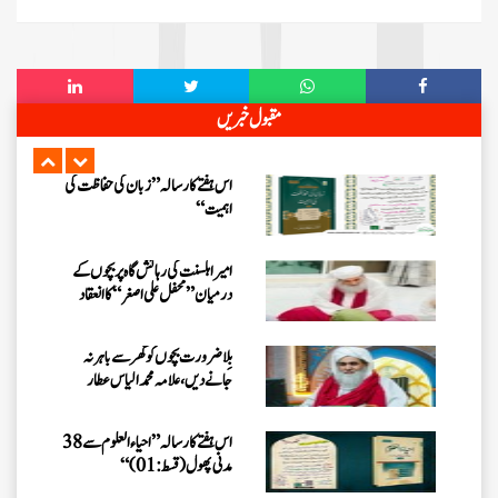
اس ہفتے کا رسالہ ”اللہ کا خوف“
اس دور میں صالحین کی پہچان کا معیار
مقبول خبریں
اعلیٰ حضر ت امام احمد رضا ہیں، مولانا
الیاس عطار قادری
اس ہفتے کا رسالہ ” زبان کی حفاظت کی
اہمیت“
امیر اہلسنت کی رہائش گاہ پر بچوں کے
درمیان” محفل علی اصغر “کا انعقاد
بِلا ضرورت بچوں کو گھر سے باہر نہ
جانے دیں، علامہ محمد الیاس عطار
قادری
اس ہفتے کا رسالہ ”احیاء العلوم سے 38
مدنی پھول (قسط:01)“