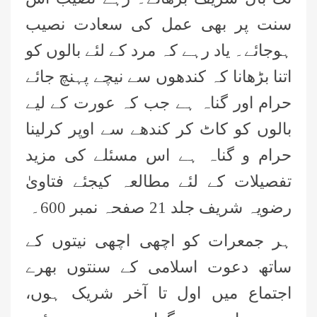
سنت پر بھی عمل کی سعادت نصیب
ہوجائے۔ یاد رہے کہ مرد کے لئے بالوں کو
اتنا بڑھانا کہ کندھوں سے نیچے پہنچ جائے
حرام اور گناہ ہے جب کہ عورت کے لیے
بالوں کو کاٹ کر کندھے سے اوپر کرلینا
حرام و گناہ ہے اس مسئلے کی مزید
تفصیلات کے لئے مطالعہ کیجئے فتاویٰ
رضویہ شریف جلد 21 صفحہ نمبر 600۔
ہر جمعرات کو اچھی اچھی نیتوں کے
ساتھ دعوت اسلامی کے سنتوں بھرے
اجتماع میں اول تا آخر شریک ہوں،