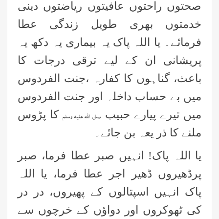
صحتوں راحتوں عافیتوں ریاضتوں دینی
خدمتوں بھری طویل زندگی عطا
فرمائے۔ یا اللہ پاک یہ بیماری یہ دکھ یہ
پریشانی ان کے لیے ترقی درجات کا
باعث، گناہوں کا کفارہ ،جنت الفردوس
میں بے حساب داخلہ اور جنت الفردوس
میں تیرے پیارے حبیب
کا پڑوس
صلی اللہ علیہ وسلم
ملنے کا ذر یعہ بن جائے۔
یا اللہ پاک! انہیں صبر عطا فرما، صبر
پرڈھیروں ڈھیر اجر عطا فرما، یا اللہ
پاک انہیں اسپتالوں کے پھیروں، در در
کی ٹھوکروں اور دواؤں کے خرچوں سے