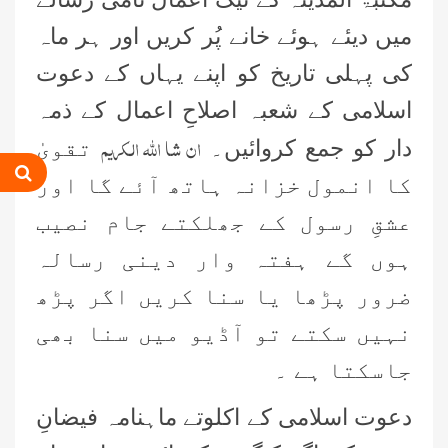
میں دیئے ہوئے خانے پُر کریں اور ہر ماہ
کی پہلی تاریخ کو اپنے یہاں کے دعوت
اسلامی کے شعبہ اصلاحِ اعمال کے ذمہ
ان شا اللہ الکریم
دار کو جمع کروائیں۔
تقویٰ
کا انمول خزانہ ہاتھ آئے گا اور
عشقِ رسول کے جھلکتے جام نصیب
ہوں گے ہفتہ وار دینی رسالہ
ضرور پڑھا یا سنا کریں اگر پڑھ
نہیں سکتے تو آڈیو میں سنا بھی
جاسکتا ہے ۔
بِلا ضرورت بچوں کو گھر سے باہر نہ
جانے دیں، علامہ محمد الیاس عطار
قادری
دعوت اسلامی کے اکلوتے ماہنامہ فیضانِ
اس ہفتے کا رسالہ ”احیاء العلوم سے 38