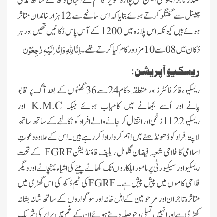
صدر تاجر ایسوسی ایشن گُل پلازہ تنویر قاسم نے انتہائی دُکھ کے ساتھ مدنی
چینل سےگفتگو کرتے ہوئےبتایا کہ اس سانحے سے 12 ہزار خاندان متاثر
ہوئے ہیں کیونکہ اس پلازہ میں 1200 کے آس پاس دُکانیں تھیں اور ہر
اِنَّا لِلہِ وَاِنَّا اِلَیْہِ رٰجِعُوْن
دُکان میں 08 سے 10 مزدور کام کیا کرتے تھے۔
ریسکیو آپریشن:
ریسکیو، فائر فائٹرز اور متعلقہ حکام24 سے 36 گھنٹوں کے بعد آگ پر قابو
پانے اور اُسے بجھانے میں کامیاب ہوئے جبکہ
K.M.C
اور
ریسکیو 1122 زخمی اور انتقال کرجانے والے افراد کو نکالنے کے ساتھ ساتھ
لاپتہ افراد کو ڈھونڈھنے میں اہم کردار ادا کررہے ہیں۔ اس کے علاوہ دعوتِ
اسلامی کا فلاحی شعبہ فیضان گلوبل ریلیف فاؤنڈیشن
FGRF
کے تحت
ریسکیو اور سیکیورٹی پر مامور اہلکاروں تک کھانے پینے کی اشیاء پہنچانے اور دیگر
فلاحی کاموں میں پیش پیش ہے۔
FGRF
کی ٹیم دُکھ کی اس گھڑی میں
متاثرہ تاجران اور مرحومین کے اہل خانہ اور سوگواروں کے ساتھ شانہ بشانہ
کھڑی ہے اور انہیں تسلی و حوصلہ دیتے ہوئے ان کے غم میں برابر کی شریک