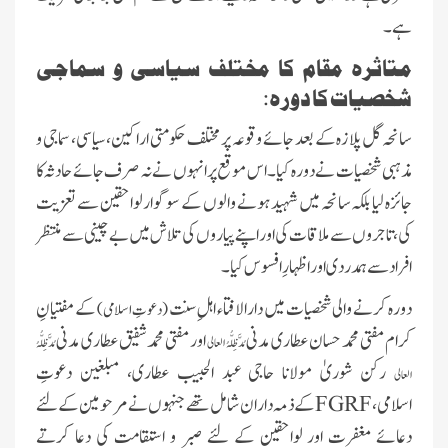
ہے۔
متاثرہ مقام کا مختلف سیاسی و سماجی
شخصیات کا دورہ:
سانحہ گل پلازہ کے بعد جائے وقوعہ پر مختلف حکومتی اراکین، سیاسی، سماجی و
مذہبی شخصیات نے دورہ کیا۔ اس موقع پر انہوں نے نہ صرف جائے حادثہ کا
جائزہ لیا بلکہ سانحہ میں شہید ہونے والوں کے سوگوار لواحقین سے تعزیت
کی، تاجروں سے ملاقات کی اور اپنے پیاروں کی تلاش میں بے چینی سے منتظر
افراد سے ہمدردی اور اظہارِ افسوس کیا۔
دورہ کرنے والی شخصیات میں دارالافتاء اہلِ سنت
کے مفتیانِ
(دعوتِ اسلامی)
کرام مفتی محمد حسان عطاری مدنی
اور مفتی محمد شفیق عطاری مدنی
مُدَّ ظِلُّہُ العالی
مُدَّ ظِلُّہُ
رکن شوریٰ مولانا حاجی عبد الحبیب عطاری، مبلغین دعوتِ
العالی
اسلامی،
FGRF
کے ذمہ داران شامل تھےجنہوں نے مرحومین کے لئے
دعائے مغفرت اور لواحقین کے لئے صبر و استقامت کی دعا کرتے