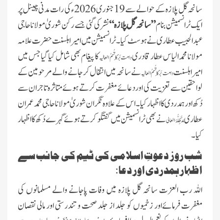
سانحہ گل پلازہ کے حوالے سے 19 جنوری 2026ء کی رات مدنی چینل پر
ایک ٹرانسمیشن بنام
”سانحہ گُل پلازہ“
نشر کی گئی جسے رکن شوریٰ مولانا حاجی
عبد الحبیب عطاری نے ہوسٹ کیا۔ ٹرانسمیشن میں امیر اہلسنت حضرت علامہ
مولانا محمد الیاس عطار قادری
کا پیغام بھی شامل کیا گیا جس میں
دامت بَرَکَاتُہمُ العالیہ
امیر اہلسنت
نے سانحہ میں انتقال کرجانے والے مرحومین کے
دامت بَرَکَاتُہمُ العالیہ
لواحقین سے تعزیت کی اور دعائے مغفرت کرتے ہوئے متاثرہ تاجران سے
دُکھ اور ہمدردی کا اظہار کیا۔اس کے علاوہ نگران شوریٰ مولانا حاجی محمد عمران
بِلا ضرورت بچوں کو گھر سے باہر نہ
عطاری
نے بھی ٹرانسمیشن میں گفتگو کرتے ہوئے گہرے دُکھ کا اظہار
مُدَّ ظِلُّہُ العالی
جانے دیں، علامہ محمد الیاس عطار
کیا۔
قادری
شب روز دعوتِ اسلامی کی ٹیم کی جانب سے
اس ہفتے کا رسالہ ”احیاء العلوم سے 38
مدنی پھول (قسط:01)“
اظہار ہمدردی اور دعا:
اللہ رب العزت سانحہ گل پلازہ میں وفات پاجانے والے مسلمانوں کی
حکمتِ عملی کے ساتھ نیکی کی دعوت
دینی چاہئے، مولانا محمد الیاس عطار
مغفرت فرمائےاور زخمیوں کو جلد از جلد صحت و تندرستی اور مالی نقصان
قادری