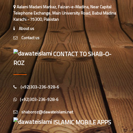
Aalami Madani Markaz, Faizan-e-Madina, Near Capital
Telephone Exchange, Main University Road, Babul Madina
زلزلے کا اصل سبب لوگوں کے گناہ
Karachi - 75300, Pakistan
ہیں، علامہ مولانا الیاس عطار قادری
About us
اس ہفتے کا رسالہ ” اللہ والوں کے 12
Contact us
واقعات (قسط: 1) “
CONTACT TO SHAB-O-
سید مختار اشرف رضوی صاحب کی اہلیہ
ROZ
کے انتقال پر امیر اہلسنت کی تعزیت
اس ہفتے کا رسالہ ”اللہ کا خوف“
(+92)303-236-928-6
(+92)303-236-928-6
اس دور میں صالحین کی پہچان کا معیار
اعلیٰ حضر ت امام احمد رضا ہیں، مولانا
الیاس عطار قادری
ISLAMIC MOBILE APPS
اس ہفتے کا رسالہ ” زبان کی حفاظت کی