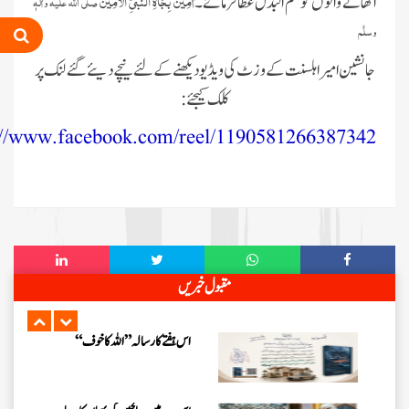
اٰمِیْن بِجَاہِ النّبیِّ الْاَمِیْن
اٹھانے والوں کو نعم البدل عطا فرمائے۔
صلَّی اللہ علیہ واٰلہٖ
اس ہفتے کا رسالہ ” فیضان مفتی اعظم
وسلَّم
ہند “
جانشین امیر اہلسنت کے وزٹ کی ویڈیو دیکھنے کے لئے نیچے دیئے گئے لنک پر
زلزلے کا اصل سبب لوگوں کے گناہ
کلک کیجئے:
ہیں، علامہ مولانا الیاس عطار قادری
://www.facebook.com/reel/1190581266387342
اس ہفتے کا رسالہ ” اللہ والوں کے 12
واقعات (قسط: 1) “
سید مختار اشرف رضوی صاحب کی اہلیہ
کے انتقال پر امیر اہلسنت کی تعزیت
مقبول خبریں
اس ہفتے کا رسالہ ”اللہ کا خوف“
اس دور میں صالحین کی پہچان کا معیار
اعلیٰ حضر ت امام احمد رضا ہیں، مولانا
الیاس عطار قادری