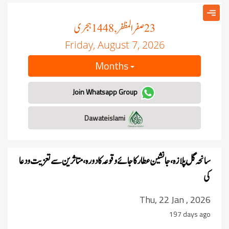
صفر المظفر
ہجری
, 1448
23
Friday, August 7, 2026
Months
Join Whatsapp Group
Dawateislami
سانحہ گُل پلازہ،جانشین عطار کا جائے وقوعہ کا دورہ ، متاثرین سے تعزیت و دعا
کی
Thu, 22 Jan , 2026
197 days ago