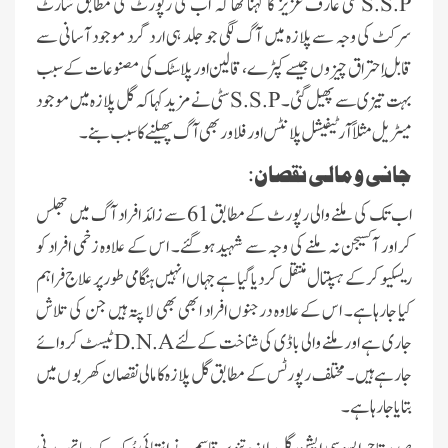
S.S.P
سٹی عارف عزیز کا کہنا تھا کہ اب کی رپورٹ کی مطابق شارٹ
سرکٹ کی وجہ سے پلازہ میں آگ لگی جو جلد ہی ارد گرد موجود آسانی سے
قابلِ احتراق چیزوں جیسے کپڑے، قالین اور پلاسٹک کی مصنوعات کے سبب
بہت تیزی سے پھیل گئی۔
S.S.P
سٹی نے مزید کہا کہ گل پلازہ میں موجود
میٹریل مثلاً آرٹیفیشل پلانٹس اور فلاور بھی آگ پھیلنے کا سبب بنے۔
جانی و مالی نقصان
:
اب تک کی ملنے والی رپورٹ کے مطابق 61 سے زائد افراد آگ میں جھلس
کر اور آکسیجن نہ ملنے کی وجہ سے شہید ہوگئے۔ اس کے علاوہ زخمی افراد کو
ریسکیو کرکے ہسپتال منتقل کردیا گیا ہے جہاں انہیں ہنگامی طور پر علاج فراہم
کیا جارہاہے۔ اس کے علاوہ درجنوں افراد ابھی بھی لاپتہ ہیں جن کی تلاش
جاری ہے اور ملنے والی باڈی کی شناخت کے لئے
D.N.A
ٹیسٹ کروائے
جارہے ہیں۔ مختلف رپورٹس کے مطابق گل پلازہ کا مالی نقصان کھربو ں میں
بتایا جارہا ہے۔