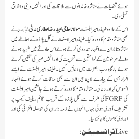
ہوئےشخصیات نےمتاثرہ خاندانوں سے ملاقات کی اور انہیں دینی و اخلاقی
تسلی دی۔
اس کے علاوہ خلیفۂ امیر اہلسنت
مولانا حاجی عبید رضا عطاری مدنی
نے
مُدَّ ظِلُّہُ العالی
بھی متاثرہ مقام کا دورہ کیا۔خلیفۂ امیر اہلسنت نے گُل پلازہ کے احاطے میں
متاثرہ تاجران سے اظہار ہمدردی کرتے ہوئے اس حادثے میں شہید ہونے
والے مرحومین کے لواحقین سے تعزیت کی اور انہیں صبر کی تلقین کرتے
ہوئے بارگاہِ رب العزت میں دعائیں کیں۔خلیفۂ امیر اہلسنت نے ایسے
افرادجن کے پیارے لاپتہ ہیں ان سے بھی ملاقات کرتے ہوئے اظہار
افسوس کیا اور دعاکی۔ متاثرہ مقام کا دورہ کرتے ہوئے جانشین امیر اہلسنت
کی
FGRF
کی طرف سے گل پلازہ کے قریب قائم ریلیف کیمپ پر
تشریف آوری ہوئی جہاں انہوں نے ذمہ داران کی حوصلہ افزائی کی اور
امدادی کاموں کا جائزہ لیا۔
Live
ٹرانسمیشن: