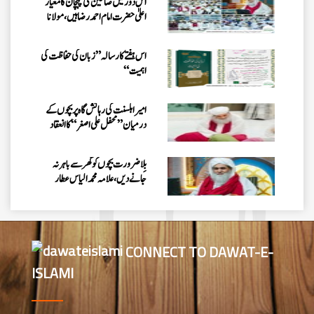
اس ہفتے کا رسالہ ” زبان کی حفاظت کی
اہمیت“
امیر اہلسنت کی رہائش گاہ پر بچوں کے
درمیان” محفل علی اصغر “کا انعقاد
بِلا ضرورت بچوں کو گھر سے باہر نہ
جانے دیں، علامہ محمد الیاس عطار
قادری
اس ہفتے کا رسالہ ”احیاء العلوم سے 38
مدنی پھول (قسط:01)“
حکمتِ عملی کے ساتھ نیکی کی دعوت
CONNECT TO DAWAT-E-
دینی چاہئے، مولانا محمد الیاس عطار
قادری
ISLAMI
اس ہفتے کا رسالہ ” فیضان مفتی اعظم
ہند “