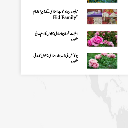
تنظیمی امور کا جائزہ
میلبورن: دعوتِ اسلامی کے زیرِ اہتمام
”Eid Family
Gathering 2026“کا انعقاد
اسٹیٹ نگران اسلامی بہنوں کا اہم مدنی
مشورہ
نیو کاسل کی ذمہ دار اسلامی بہنوں کا مدنی
مشورہ
سڈنی نگران کے ہمراہ اہم مدنی مشورہ
وکٹوریا نگران کے ہمراہ میٹنگ
شعبہ کفن دفن انٹرنیشنل افئیرز کے تحت
مارچ 2026ء کی ماہانہ کارکردگی