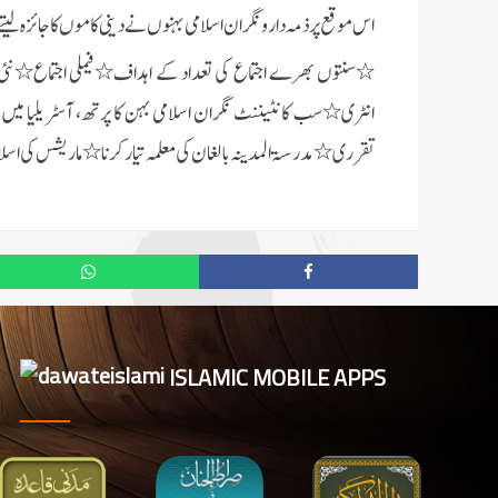
اس موقع پر ذمہ دار و نگران اسلامی بہنوں نے دینی کاموں کا جائزہ
٭سنتوں بھرے اجتماع کی تعداد کے اہداف٭فیملی اجتماع٭نئی 
انٹری٭سب کانٹیننٹ نگران اسلامی بہن کا پرتھ، آسٹریلیا میں س
تقرری٭مدرسۃالمدینہ بالغان کی معلمہ تیار کرنا٭ماریشس کی اسلامی
ISLAMIC MOBILE APPS