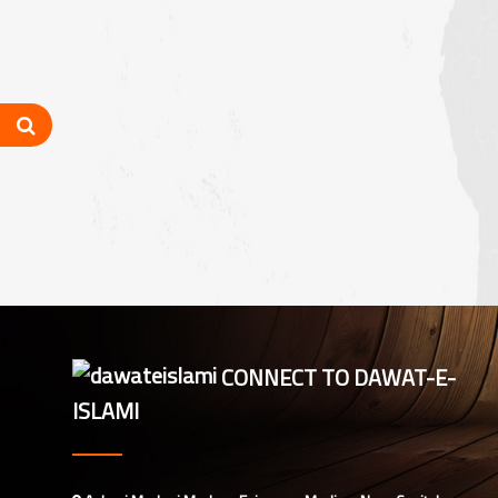
نیوزی لینڈ کی ذمہ دار اسلامی بہنوں کا
مدنی مشورہ، 8 دینی کاموں پر کلام
شارٹ کورسز 2026ء کو منظم کرنے
کے لیے ملکی سطح پر اہم مشورہ
بلیک ٹاؤن کاؤنسل کی نگران و ذمہ
داران کا مدنی مشورہ، 8 دینی کاموں کا
جائزہ
ملک مشاورت، اسٹیٹ نگران اور ادارتی
شعبہ ذمہ داران کا مدنی مشورہ
CONNECT TO DAWAT-E-
کینٹبری کاؤنسل نگران اور شعبہ
ISLAMI
مشاورت اسلامی بہنوں کی اہم میٹنگ،
تنظیمی امور کا جائزہ
میلبورن: دعوتِ اسلامی کے زیرِ اہتمام