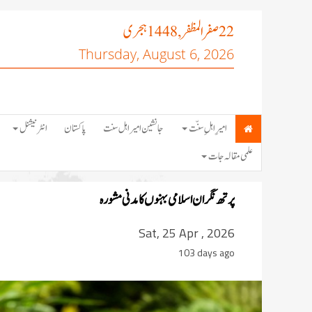
صفر المظفر
ہجری
, 1448
22
Thursday, August 6, 2026
امیرِ اہلِ سنّت
جانشین امیر اہل سنت
پاکستان
انٹرنیشنل
علمی مقالہ جات
پرتھ نگران اسلامی بہنوں کا مدنی مشورہ
Sat, 25 Apr , 2026
103 days ago