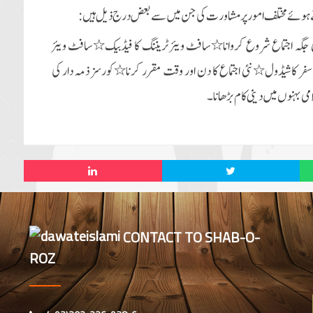
 لیتے ہوئے مختلف امور پر مشاورت کی جن میں سے بعض درج ذیل ہیں:
جگہ اجتماع شروع کروانا٭سافٹ ویئر ٹریننگ کا فیڈبیک٭سافٹ ویئر
فر کا شیڈول٭نئی اجتماع کا دن اور وقت مقرر کرنا٭کورسز ذمہ دار کی
 بہنوں میں دینی کام بڑھانا۔
CONTACT TO SHAB-O-
ROZ