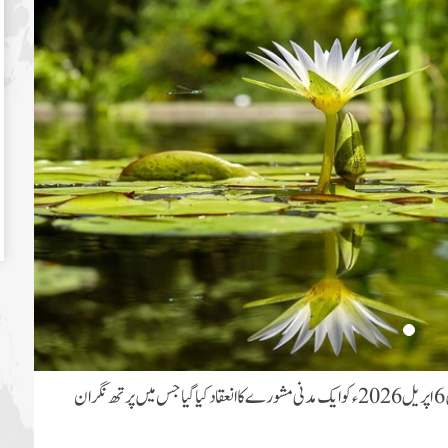
عالمی سطح کی دینی تحریک دعوتِ اسلامی کے دینی کاموں کے سلسلے میں 6 اپریل 2026ء کو ایک مدنی مشورے کا انعقاد کیا گیا جس میں پرتھ نگران