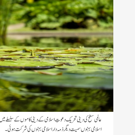
اسلامی بہنوں سمیت دیگر ذمہ دار اسلامی بہنوں کی شرکت ہوئی۔