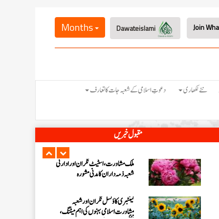
شعبہ کفن دفن انٹرنیشنل افئیرز کے تحت
مارچ 2026ء کی ماہانہ کارکردگی
Months
Dawateislami
نیوزی لینڈ کی ذمہ دار اسلامی بہنوں کا
مدنی مشورہ، 8 دینی کاموں پر کلام
شارٹ کورسز 2026ء کو منظم کرنے
نئے لکھاری
دعوتِ اسلامی کے شعبہ جات کا تعارف
کے لیے ملکی سطح پر اہم مشورہ
بلیک ٹاؤن کاؤنسل کی نگران و ذمہ
مقبول خبریں
داران کا مدنی مشورہ، 8 دینی کاموں کا
جائزہ
ملک مشاورت، اسٹیٹ نگران اور ادارتی
شعبہ ذمہ داران کا مدنی مشورہ
کینٹبری کاؤنسل نگران اور شعبہ
مشاورت اسلامی بہنوں کی اہم میٹنگ،