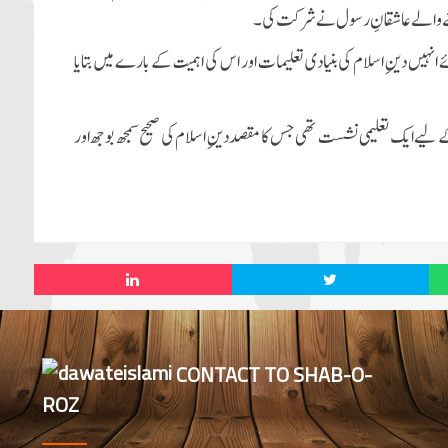
کھنے والے عاشقانِ رسول نے شرکت کی۔
نہیں دینِ اسلام کی بنیادی تعلیمات اور اس کی اہمیت کے بارے میں بتایا
لیے ایک تعلیمی نشست تھی جس کا مقصد دینِ اسلام کی صحیح سمجھ بوجھ اور
CONTACT TO SHAB-O-
ROZ