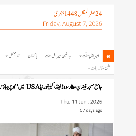
صفر المظفر
ہجری
, 1448
24
Friday, August 7, 2026
امیرِ اہلِ سنّت
جانشین امیر اہل سنت
پاکستان
انٹرنیشنل
علمی مقالہ جات
جامع مسجد فیضانِ عطار، ووڈ لینڈ، کیلیفورنیا
USA
میں ” اوپن ہاؤس
Thu, 11 Jun , 2026
57 days ago