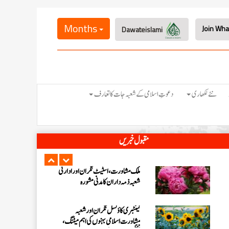
شعبہ کفن دفن انٹرنیشنل افئیرز کے تحت
مارچ 2026ء کی ماہانہ کارکردگی
Months
Dawateislami
نیوزی لینڈ کی ذمہ دار اسلامی بہنوں کا
مدنی مشورہ، 8 دینی کاموں پر کلام
شارٹ کورسز 2026ء کو منظم کرنے
نئے لکھاری
دعوتِ اسلامی کے شعبہ جات کا تعارف
کے لیے ملکی سطح پر اہم مشورہ
بلیک ٹاؤن کاؤنسل کی نگران و ذمہ
مقبول خبریں
داران کا مدنی مشورہ، 8 دینی کاموں کا
جائزہ
ملک مشاورت، اسٹیٹ نگران اور ادارتی
شعبہ ذمہ داران کا مدنی مشورہ
کینٹبری کاؤنسل نگران اور شعبہ
مشاورت اسلامی بہنوں کی اہم میٹنگ،