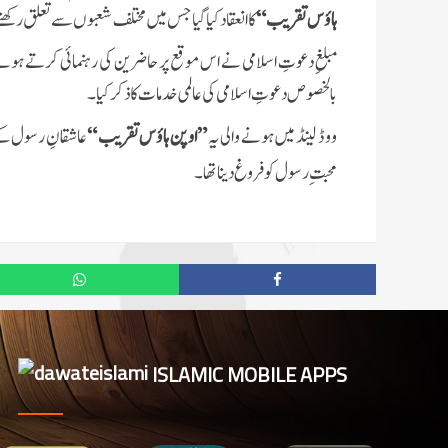
ہاؤس تقریب “
کا انعقاد کیا گیا جس میں مختلف شعبوں سے تعلق ر
مبلغِ دعوتِ اسلامی نے اس موقع پر حاضرین کی رہنمائی کرتے ہوئے ا
بالخصوص دعوتِ اسلامی کی عالمی خدمات کا ذکر کیا ۔
ووڈ لینڈ میں ہونے والی یہ
”
اوپن ہاؤس تقریب “
عاشقانِ رسول کے 
محبتِ رسول کو فروغ دینا تھا۔
ISLAMIC MOBILE APPS