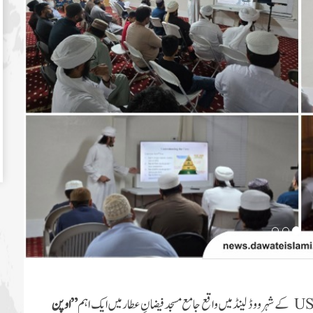
U
کے شہر ووڈ لینڈ میں واقع جامع مسجد فیضانِ عطار میں ایک اہم
”
اوپن