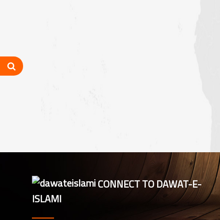
نیوزی لینڈ کی ذمہ دار اسلامی بہنوں کا
مدنی مشورہ، 8 دینی کاموں پر کلام
شارٹ کورسز 2026ء کو منظم کرنے
کے لیے ملکی سطح پر اہم مشورہ
بلیک ٹاؤن کاؤنسل کی نگران و ذمہ
داران کا مدنی مشورہ، 8 دینی کاموں کا
جائزہ
ملک مشاورت، اسٹیٹ نگران اور ادارتی
شعبہ ذمہ داران کا مدنی مشورہ
کینٹبری کاؤنسل نگران اور شعبہ
CONNECT TO DAWAT-E-
مشاورت اسلامی بہنوں کی اہم میٹنگ،
ISLAMI
تنظیمی امور کا جائزہ
میلبورن: دعوتِ اسلامی کے زیرِ اہتمام