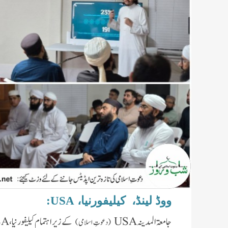
ووڈ لینڈ، کیلیفورنیا،
USA
:
جامعۃ المدینہ
USA
کے زیر اہتمام کیلیفورنیا،
SA
(دعوتِ اسلامی)