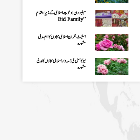
تنظیمی امور کا جائزہ
میلبورن: دعوتِ اسلامی کے زیرِ اہتمام
”Eid Family
Gathering 2026“کا انعقاد
اسٹیٹ نگران اسلامی بہنوں کا اہم مدنی
مشورہ
نیو کاسل کی ذمہ دار اسلامی بہنوں کا مدنی
مشورہ
سڈنی نگران کے ہمراہ اہم مدنی مشورہ
وکٹوریا نگران کے ہمراہ میٹنگ
شعبہ کفن دفن انٹرنیشنل افئیرز کے تحت
مارچ 2026ء کی ماہانہ کارکردگی