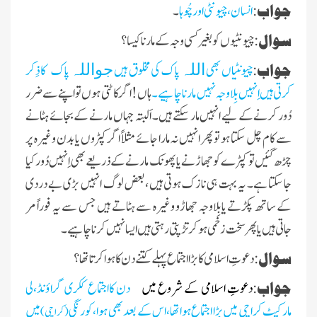
جواب
:
انسان، چیونٹی اور چُوہا
۔
سوال
:چیونٹیوں کوبغیر کسی وجہ کے
مارنا کیسا ؟
جواب
:
چیونٹیاں بھی
پاک کی مخلوق ہیں
پاک
کا ذِکر
اللہ
جواللہ
کرتی ہیں اِنہیں بِلاوجہ نہیں مارنا چاہیے۔
ہا ں! اگر کاٹتی ہوں تو اپنے سے ضرر
دُور کرنے کے لیے انہیں مار سکتے ہیں ۔ اَلبتہ جہاں مارنے کے بجائے ہٹانے
سے کام چل سکتا ہو تو پھر انہیں نہ مارا جائے مثلاً اگر کپڑوں یا بدن وغیرہ پر
چڑھ گئیں تو کپڑے کو جھاڑنے یا پھونک مارنےکے ذریعے بھی اِنہیں دُور کیا
جا سکتا ہے۔ یہ بہت ہی نازک ہوتی ہیں ،بعض لوگ انہیں بڑی بے دردی
کے ساتھ پکڑتے یابِلاوجہ جھاڑو وغیرہ سے ہٹاتے ہیں جس سے یہ فوراً مر
جاتی ہیں یاپھرسخت زخمی ہو کر تڑپتی رہتی ہیں ایسا نہیں کرنا چاہیے۔
سوال
:دعوتِ اسلامی کا بڑااجتماع پہلے
کتنے دن کا ہواکرتاتھا
؟
جواب
:
دعوتِ اسلامی کے شروع میں
2 دن کااجتماع ککری گراؤنڈ،لی
مارکیٹ کراچی
میں بڑا اجتماع ہواتھا،اس کے بعد
بھی ہوا،کورنگی
میں
(کراچی)