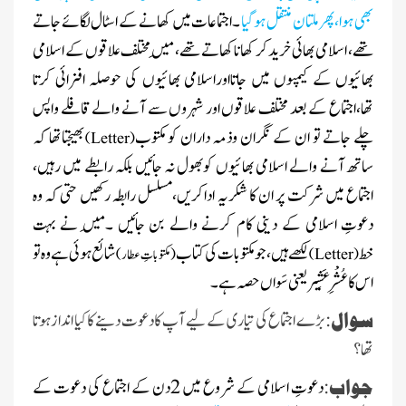
بھی ہوا،پھر ملتان منتقل ہوگیا
۔اجتماعات میں کھانے کے اسٹال لگائے جاتے
تھے، اسلامی بھائی خریدکر کھاناکھاتے تھے، مَیں مختلف علاقوں کے اسلامی
بھائیوں کے کیمپوں میں جاتااوراسلامی بھائیوں کی حوصلہ افزائی کرتا
تھا،اجتماع کے بعد مختلف علاقوں اور شہروں
سے آنے والے قافلے واپس
چلے جاتے تو ان کے نگران وذمہ داران کو مکتوب
بھیجتاتھا کہ
)
Letter
(
ساتھ آنے والے اسلامی بھائیوں کوبھول نہ جائیں بلکہ رابطے میں رہیں،
اجتماع میں شرکت پر ان کا
شکریہ اداکریں،مسلسل رابطہ رکھیں حتی کہ وہ
دعوتِ اسلامی کے
دینی کام کرنے والے بن جائیں ۔مَیں نے بہت
خط
لکھے ہیں ،جومکتوبات کی
کتاب
شائع ہوئی ہے وہ تو
(
Letter
)
(مکتوباتِ عطار)
اس کا عُشْرِ‌ عَشِیر یعنی سَواں حصہ ہے ۔
سوال
:بڑے اجتماع کی تیاری کے لیے آپ کا دعوت دینے کا کیا اندازہوتا
تھا ؟
بِلا ضرورت بچوں کو گھر سے باہر نہ
جانے دیں، علامہ محمد الیاس عطار
جواب
:
دعوتِ اسلامی کے شروع میں 2دن کے اجتماع
کی دعوت کے
قادری