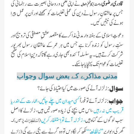
قادری رضوی
نے اپنی علمی و روحانی بصیرت سے رہنمائی کی
دامت بَرَکَاتُہمُ العالیہ
جس پر عاشقانِ رسول نے دین کی عملی تعلیمات کو سمجھنے اور اُن پر عمل پیرا
ہونے کی نیتیں کیں۔
دعوتِ اسلامی کے ہفتہ وار مدنی مذاکرے کا مقصد عشقِ مصطفیٰ کی ترویج اور
سنتِ رسول کو زندہ کرنا ہے جس میں ہر عمر کے عاشقانِ رسول بھرپور
شرکت کرتے ہیں۔ یہ سلسلہ آئندہ بھی جاری رہے گا تاکہ دینِ اسلام کی صحیح
تعلیمات کو عوام تک پہنچایا جا سکے۔
مدنی مذاکرے کے بعض سوال وجواب
سوال
:زلزلہ آنے کی صورت میں کیا احتیاط کی جائے ؟
جواب
:زلزلہ آئےتو فوراً
کسی میدان میں چلے جائیں،عمارت کے اندریا
قریب میں نہ رہیں
،اس میں بچنے کی زیادہ صورتیں ہیں، زلزلے کا اصل
سبب لوگوں کے گناہ ہیں
، زلزلہ آئے تو اِستغفارکریں
اَسْتَغْفِرُاللہ
۔
(
پڑھیں)
یَاظَاہِرُ
گھرکی دیوارپر
”
“
لکھ کر لگا دیں تو وہ گرنے سے
بچی رہے گی
(زلزلے