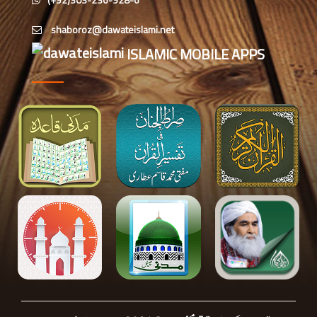
اس دور میں صالحین کی پہچان کا معیار
ISLAMIC MOBILE APPS
اعلیٰ حضر ت امام احمد رضا ہیں، مولانا
الیاس عطار قادری
اس ہفتے کا رسالہ ” زبان کی حفاظت کی
اہمیت“