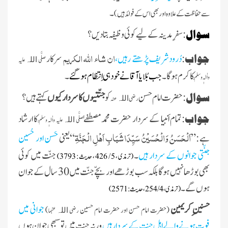
۔
سے حفاظت کے علاوہ اور بھی اس کے فوائد ہیں)
سوال
:سفرِمدینہ کے لیےکوئی وظیفہ بتادیں ؟
ان شاء اللہ الکریم
جواب
:
دُرودشریف پڑھتے رہیں،
سرکار
صلَّی
علیہ
اللہ
کا کرم ہوگا۔
جب بُلایا آقا نے خود ہی اِنتظام ہو گئے
۔
واٰلہٖ وسلَّم
سوال
:حضرت امام حسن
کو
جنّتیوں کا سردارکیوں
کہتے ہیں ؟
رضی
عنہ
اللہ
جواب
:تمام اَنبیا کے سردار حضرت محمد مصطفےٰ
کا ارشاد
صلَّی
علیہ واٰلہٖ وسلَّم
اللہ
اَلْحَسَنُ وَالْحُسَيْنُ سَيِّدَاشَبَابِ اَهْلِ الْجَنَّةِ
ہے :”
“یعنی
حَسن اور حُسین
جنّتی جوانوں کے سردار ہیں
۔
جنّت میں کوئی
(
ترمذی ، 5 / 426 ، حدیث : 3793
)
بھی بوڑھا نہیں ہوگا بلکہ سب بوڑھے اور بچّے جنّت میں 30 سال کے جوان
ہوں گے۔
(
ترمذی ، 4 / 254 ، حدیث : 2571)
حسنین ِکریمین
جوانی میں
(حضرت امام حسن اور حضرت امام حسین
)
رضی
عنہما
اللہ
فوت ہونے والے اہلِ جنت کے سردار ہیں
ورنہ جنت میں تو سبھی جوان ہوں