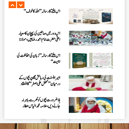
اس ہفتے کا رسالہ ”اللہ کا خوف“
اس دور میں صالحین کی پہچان کا معیار
اعلیٰ حضر ت امام احمد رضا ہیں، مولانا
الیاس عطار قادری
اس ہفتے کا رسالہ ” زبان کی حفاظت کی
اہمیت“
امیر اہلسنت کی رہائش گاہ پر بچوں کے
درمیان” محفل علی اصغر “کا انعقاد
بِلا ضرورت بچوں کو گھر سے باہر نہ
جانے دیں، علامہ محمد الیاس عطار
قادری
اس ہفتے کا رسالہ ”احیاء العلوم سے 38
مدنی پھول (قسط:01)“