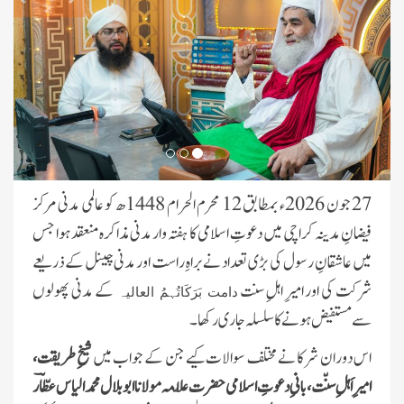
27 جون 2026ء بمطابق 12 محرم الحرام 1448ھ کو عالمی مدنی مرکز
فیضانِ مدینہ کراچی میں دعوتِ اسلامی کا ہفتہ وار مدنی مذاکرہ منعقد ہوا جس
میں عاشقانِ رسول کی بڑی تعداد نے براہِ راست اور مدنی چینل کے ذریعے
شرکت کی اور امیرِ اہلِ سنت
کے مدنی پھولوں
دامت بَرَکَاتُہمُ العالیہ
سے مستفیض ہونے کا سلسلہ جاری رکھا۔
اس دوران شرکا نے مختلف سوالات کیے جن کے جواب میں
شیخِ طریقت،
امیرِ اَہلِ سنّت، بانیِ دعوتِ اسلامی حضرت علّامہ مولانا ابوبلال محمد الیاس عطّاؔر