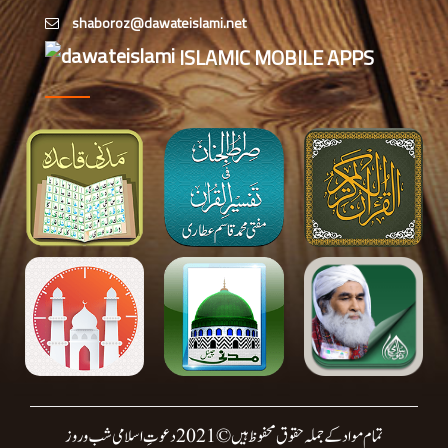
اس ہفتے کا رسالہ ” زبان کی حفاظت کی
اہمیت“
ISLAMIC MOBILE APPS
تمام مواد کے جملہ حقوق محفوظ ہیں © 2021 دعوتِ اسلامی شب وروز