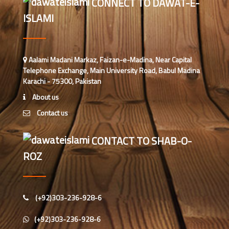
CONNECT TO DAWAT-E-
ہند “
ISLAMI
زلزلے کا اصل سبب لوگوں کے گناہ
ہیں، علامہ مولانا الیاس عطار قادری
Aalami Madani Markaz, Faizan-e-Madina, Near Capital
Telephone Exchange, Main University Road, Babul Madina
اس ہفتے کا رسالہ ” اللہ والوں کے 12
Karachi - 75300, Pakistan
واقعات (قسط: 1) “
About us
Contact us
سید مختار اشرف رضوی صاحب کی اہلیہ
کے انتقال پر امیر اہلسنت کی تعزیت
CONTACT TO SHAB-O-
اس ہفتے کا رسالہ ”اللہ کا خوف“
ROZ
اس دور میں صالحین کی پہچان کا معیار
(+92)303-236-928-6
اعلیٰ حضر ت امام احمد رضا ہیں، مولانا
الیاس عطار قادری
(+92)303-236-928-6