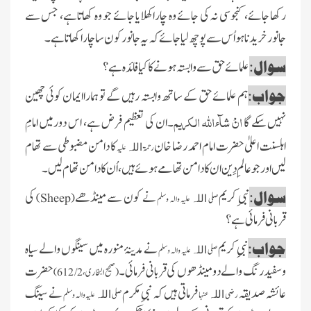
رکھا جائے، کنجوسی نہ کی جائے وہ چاراکھلایا جائے جو وہ کھاتاہے، جس سے
جانور خریدنا ہو اُس سے پوچھ لیاجائے کہ یہ جانور کون ساچارا کھاتاہے۔
سوال:
علمائےحق سے وابستہ ہونے کا کیافائدہ ہے ؟
جواب:
ہم علمائے حق کے ساتھ وابستہ رہیں گے تو ہماراایمان کوئی چھین
انْ شآءاللہ الکریم
نہیں سکے گا
۔ان کی تعظیم فرض ہے، اس دورمیں امامِ
اہلسنت اعلیٰ حضرت امام احمد رضا خان
کا دامن مضبوطی سے تھام
رحمۃ
علیہ
اللہ
لیں اورجو عالمِ دِین ان کا دامن تھامے ہوئے ہیں، اُن کادامن تھام لیں ۔
سوال:
نبی ِکریم
نے کون سے مینڈھے
کی
)
Sheep
(
صلی
علیہ والہ وسلم
اللہ
قربانی فرمائی ہے ؟
جواب:
نبیِ کریم
نے مدینۂ منورہ میں سینگوں والے سیاہ
صلی
علیہ والہ وسلم
اللہ
وسفید رنگ والےدو مینڈھوں کی قربانی فرمائی۔
حضرت
(صحیح البخاری، 2/ 612 )
عائشہ صدیقہ
فرماتی ہیں کہ نبیِ مکرم
نے سینگ
رضی
عنہا
صلی
علیہ والہ وسلم
اللہ
اللہ