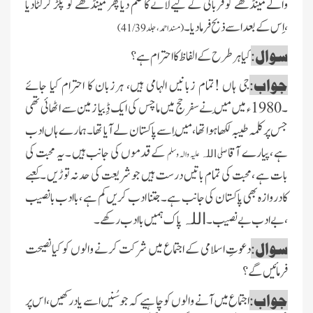
والے مینڈھے کو قربانی کے لیےلانے کاحکم دیا پھر مینڈھے کو پکڑ کرلٹادیا
،اِس کے بعد اسے ذبح فرمادیا۔
(مسند احمد،جلد41/39)
سوال:
کیا ہرطرح کے الفاظ کا احترام ہے ؟
جواب:
جی ہاں !تمام زبانیں الہامی ہیں، ہرزبان کا احترام کیا جائے
۔ 1980ء میں مَیں نے سفرحج میں ماچس کی ایک ڈِبیا زمین سے اٹھائی تھی
جس پر کلمہ طیبہ لکھاہوا تھا، مَیں اسے پاکستان لے آیا تھا۔ہمارے ہاں ادب
ہے ،پیارے آقا
کے قدموں کی جانب ہیں ۔یہ محبت کی
صلی
علیہ والہ وسلم
اللہ
بات ہے ،محبت کی تمام باتیں درست ہیں جو شریعت کی حد نہ توڑیں ۔کعبے
کادروازہ بھی پاکستان کی جانب ہے ۔جتنا ادب کریں کم ہے ،باادب بانصیب
،بے ادب بے نصیب۔
پاک ہمیں باادب رکھے۔
اللہ
سوال:
دعوتِ اسلامی کے اجتماع میں شرکت کرنے والوں کو کیانصیحت
فرمائیں گے ؟
جواب:
اجتماع میں آنے والوں کو چاہیے کہ جوسُنیں اسے یادرکھیں، اس پر