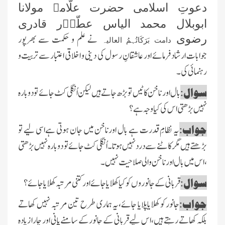
دعوتِ اسلامی حضرت علّامہ مولانا
ابوبلال محمد الیاس عطّاؔر قادری
نے علم و حکمت سے بھرپور
رضوی
دامت بَرَکَاتُہمُ العالیہ
جوابات ارشاد فرمائے اور عاشقانِ رسول کی دینی و اخلاقی اعتبار سے تربیت و
رہنمائی کی۔
سوال:
بال اور ناخن کاٹیں تو بڑھ جاتےہیں لیکن اُنگلی کٹ جائے تو دوبارہ
نہیں بڑھتی اس کی کیا وجہ ہے؟
جواب:
یہ نظامِ قدرت ہے بال اورناخن میں جان ہوتی ہےاسی لیے تو
بڑھتے ہیں مگرکاٹنے سے دردنہیں ہوتا ۔اُنگلی کٹ جائے تو دوبارہ نہیں بڑھتی
،اس میں بال اورناخن والی صلاحیت نہیں ۔
سوال:
قربانی کے جانوروں کو کیاکھلایا جائےاورکتنی مرتبہ کھلایاجائے ؟
جواب:
جانورکو کھلایاپلایا جائے،یہ ہماری طرح تین مرتبہ نہیں کھاتے
بلکہ کھاتے رہتے ہیں، اس لیے قربانی کے جانور کے سامنے پانی اور چارا زیادہ