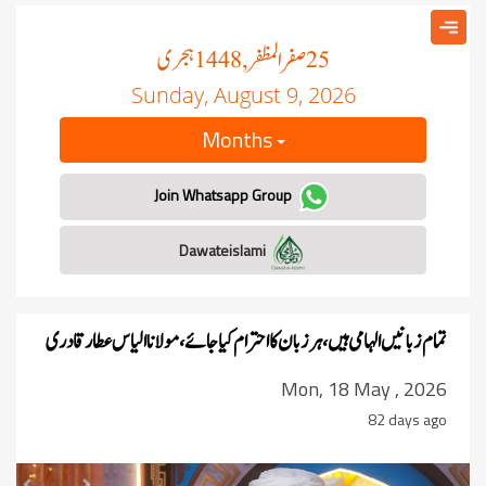
صفر المظفر
ہجری
, 1448
25
Sunday, August 9, 2026
Months
Join Whatsapp Group
Dawateislami
تمام زبانیں الہامی ہیں، ہرزبان کا احترام کیا جائے، مولانا الیاس عطار قادری
Mon, 18 May , 2026
82 days ago
revious
Next