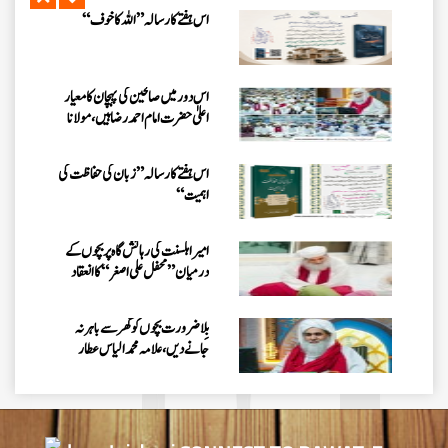
الیاس عطار قادری
اس ہفتے کا رسالہ ” زبان کی حفاظت کی
اہمیت“
امیر اہلسنت کی رہائش گاہ پر بچوں کے
درمیان” محفل علی اصغر “کا انعقاد
بِلا ضرورت بچوں کو گھر سے باہر نہ
جانے دیں، علامہ محمد الیاس عطار
قادری
اس ہفتے کا رسالہ ”احیاء العلوم سے 38
مدنی پھول (قسط:01)“
حکمتِ عملی کے ساتھ نیکی کی دعوت
دینی چاہئے، مولانا محمد الیاس عطار
قادری
اس ہفتے کا رسالہ ” فیضان مفتی اعظم