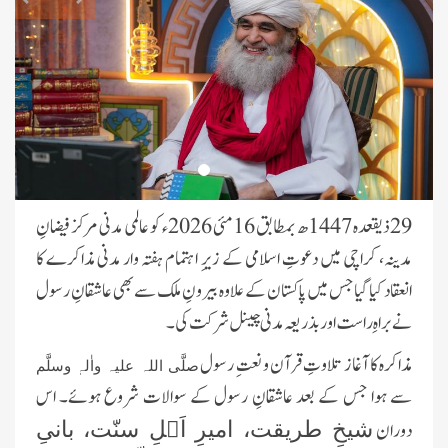
29 ذیقعدہ 1447ھ بمطابق 16 مئی 2026ء کو عالمی مدنی مرکز فیضانِ
مدینہ، کراچی میں دعوتِ اسلامی کے زیرِ اہتمام ہفتہ وار مدنی مذاکرے کا
انعقاد کیا گیا جس میں پاکستان کے علاوہ بیرونِ ملک سے بھی عاشقانِ رسول
نے براہِ راست اور بذریعہ مدنی چینل شرکت کی۔
مذاکرہ کا آغاز تلاوتِ قرآن و نعتِ رسول
صلَّی اللہ علیہ واٰلہٖ وسلَّم
سے ہوا جس کے بعد عاشقانِ رسول کے سوالات شروع ہوئے۔ اس
دوران
شیخِ طریقت، امیرِ اَہلِ سنّت، بانیِ