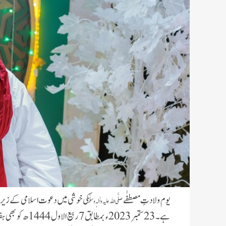
یوم ولادتِ مصطفٰے
کی خوشی میں دعوت اسلامی کے زیر اہ
صلَّی اللہ علیہ واٰلہٖ وسلَّم
ہے۔ 23 ستمبر 023