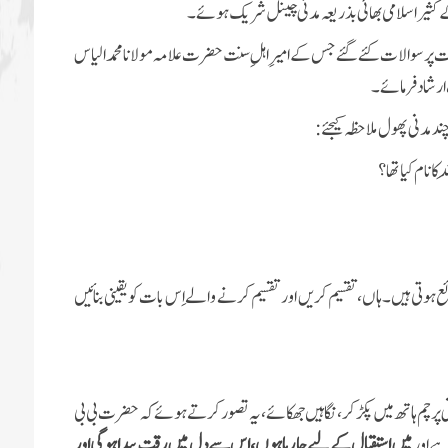
 کثیر اسلامی بھائی بذریعہ مدنی چینل شریک ہوئے۔
 سوالات کئے گئے جس کے امیرِ اہلِ سنت حضرت علامہ مولانا محمد الیاس
ارشاد فرمائے۔
 مدنی پھول ملاحظہ کیجئے:
 کا نام کیا تھا؟
ع ہوتی ہیں۔ہاں،تقسیم کریں اور تقسیم کرنے والے اِس بات کو یقینی بنائیں
ی پرچم ہاتھ میں پکڑ کر، نگاہیں جھکائے ، یہ تصور کرتے ہوئے کہ حضرت بی بی
ہے اور
میں اِستقبال کے لیے جا رہا ہوں، اِس سے دِل میں رِقت پیدا ہوگی اور