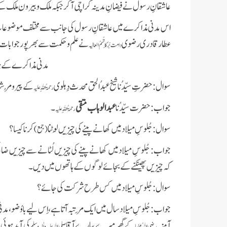
عاشقانِ رسول نےفیضانِ مدینہ کراچی آکر جبکہ ملک و بیرون ملک کے
اس مدنی مذاکرے میں عاشقانِ رسول کی جانب سے مختلف موضوعات پر
عطار قادری رضوی
نے علم و حکمت سے بھرپور جوابات 
دامت بَرَکَاتُہمُ العالیہ
مدنی مذاکرے کے چند
سوال
:
حضرتِ سیِّدُنا شیخ عبدُالحق محدث دِہلوی
کے پیر و مُرشِد
رحمۃُ اللہِ علیہ
جواب
:
حضرت سیِّدُنا
عبدالوہاب متقی
۔
رحمۃُ اللہِ علیہ
سوال
:
جُلوسِ میلاد میں کھانے پینے کی چیزیں لُوٹنا
کرنا کیسا؟
( جمع)
جواب
:
جُلوسِ میلاد میں کھانے پینے کی چیزیں لُٹانے سے چیزیں ضائ
کہ چیزیں پھینکنے کے بجائے لوگوں کے ہاتھوں میں دیں۔
سوال
:
جُلوسِ میلاد میں کس طرح شرکت کی جائے؟
جواب
:
جُلوسِ میلاد سال میں ایک مَرتبہ آتا ہے،اِس لیے باوُضو،مدن
آمنہ
کے گھر میرے پیارے آقا
کی آمد ہوئی 
علیہ
ر
ضی
اللہُ عنہا
صلی
اللہ
واٰلہٖ وس