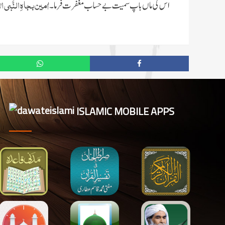
اٰمین بجاہِ النَّبی 
اس کی ماں باپ سمیت بے حساب مغفرت فرما۔
ISLAMIC MOBILE APPS