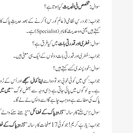
سوال
:
تخصص فی الحدیث
کیا ہوتا ہے؟
جواب
:
جو درسِ نظامی (عالم کورس) کرنے کے بعد حدیثِ پاک کا
کہتے ہیں یعنی وہ حدیث کا ماہر
ہے۔
)
Specialist
(
سوال
:
فطری اور قدرتی بات
میں کیا فرق ہے؟
جواب
:
فطری اور قدرتی بات دونوں کے ایک ہی معنیٰ ہیں۔
سوال
:
خود پسندی کسے کہتے ہیں؟
جواب
:
کسی میں کوئی خوبی ہو تو وہ اسے
اپنا کمال سمجھے
اور اُس کے زَ
ہے۔یہ لوگوں میں پائی جاتی ہے، اِسی وجہ سے بعض لوگ ”
میں می
پاک کی عطا سے ہے وہ جب چاہے گا اسے واپس لے لے گا۔
سوال
:
اِس ہفتے کا رِسالہ”
دُرُودِ پاک کے فضائل
“ پڑھنے سننے والے کو
جواب
:
یا رَبِّ کریم ! جو کوئی 17 صفحات کا رِسالہ ’’
دُرُودِ پاک کے ف