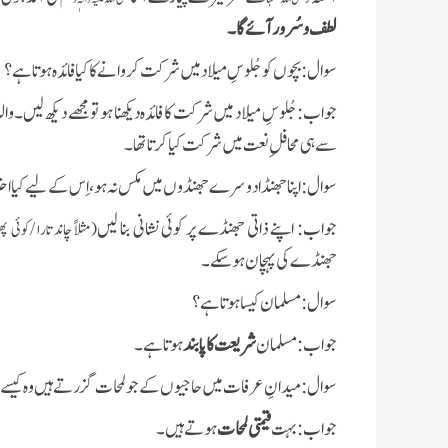
لطف و سُرور آئےگا۔
سوال
:
بچوں کو جُلوسِ میلاد میں شرکت کروانے کا کیا فائدہ ہوتا ہے؟
جواب
:
جُلوسِ میلاد میں شرکت کا فائدہ دیکھنا ہو تو مجھے دیکھ لیں۔
سے ہی محافلِ نعت میں شرکت کیا کرتا تھا۔
سوال
:
اپنا جھنڈا دوسرے جھنڈوں میں مکس نہ ہو، اِس کے لیے کیا اح
جواب
:
اپنے ذاتی جھنڈے پر کوئی نشانی بنا لیں
(مثلاً چاند تارا /کوئی 
جھنڈےکی پہچان ہو سکے۔
سوال
:
مسلمان کیسا ہوتا ہے؟
جواب
:
مسلمان
شریعت کا پابند
ہوتا ہے۔
سوال
:
میدانِ عرفات میں حاجیوں کے جو لمحات گزرتے ہیں وہ کیسے
جواب
:
بہت
قیمتی لمحات
ہوتے ہیں۔