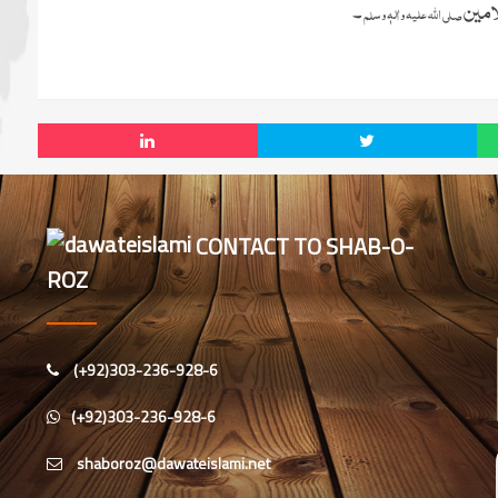
الامین
۔
علیہ
اللہ
واٰلہٖ وس
صلی
لم
CONTACT TO SHAB-O-
ROZ
(+92)303-236-928-6
(+92)303-236-928-6