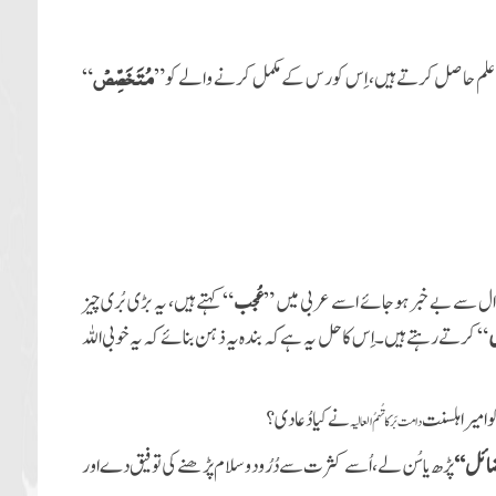
مُتَخَصِّصْ
 علم حاصل کرتے ہیں، اِس کورس کے مکمل کرنے والے کو ”
“
وال سے بے خبر ہوجائے اسے عربی میں ”
عُجب
“ کہتے ہیں، یہ بڑی بُری چیز
ں
“ کرتے رہتے ہیں۔ اِس کا حل یہ ہے کہ بندہ یہ ذہن بنائے کہ یہ خوبی اللہ
 امیر اہلسنت
نے کیا دُعا دی؟
دامت بَرَکاتُہمُ العالیہ
ضائل‘‘
پڑھ یا سُن لے، اُسے کثرت سے دُرُود و سلام پڑھنے کی توفیق دے اور