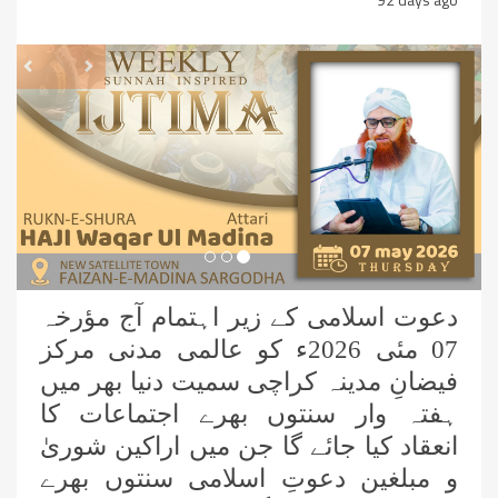
revious
Next
دعوت اسلامی کے زیر اہتمام آج مؤرخہ
07 مئی 2026ء کو عالمی مدنی مرکز
فیضانِ مدینہ کراچی سمیت دنیا بھر میں
ہفتہ وار سنتوں بھرے اجتماعات کا
انعقاد کیا جائے گا جن میں اراکین شوریٰ
و مبلغین دعوتِ اسلامی سنتوں بھرے