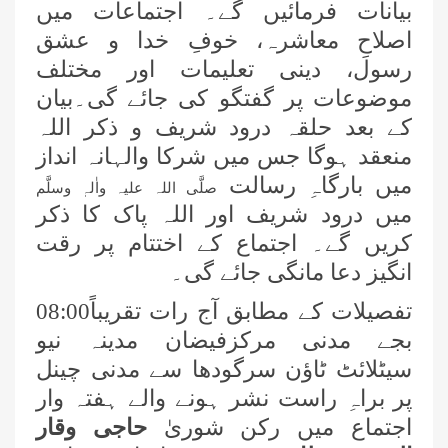
بیانات فرمائیں گے۔ اجتماعات میں
اصلاحِ معاشرہ، خوفِ خدا و عشق
رسول، دینی تعلیمات اور مختلف
موضوعات پر گفتگو کی جائے گی۔بیان
کے بعد حلقہ درود شریف و ذکر اللہ
منعقد ہوگا جس میں شرکا والہانہ انداز
میں بارگاہِ رسالت
صلَّی اللہ علیہ واٰلہٖ وسلَّم
میں درود شریف اور اللہ پاک کا ذکر
کریں گے۔ اجتماع کے اختتام پر رقت
انگیز دعا مانگی جائے گی۔
تفصیلات کے مطابق آج رات تقریباً08:00
بجے
مدنی مرکزفیضان مدینہ نیو
سیٹلائٹ ٹاؤن سرگودھا سے مدنی چینل
پر براہِ راست نشر ہونے والے ہفتہ وار
اجتماع میں رکن شوریٰ
حاجی وقار