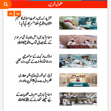
اسلام آبادمیں اکمل خان نوشی مرحوم
مقبول خبریں
کے لئے ایصالِ ثواب اجتماع کا انعقاد
اسٹاک مارکیٹ کے موضوع پر
دارالافتاء اہلسنت کے تین روزہ فقہی
سیمینار کا انعقاد
آج رکن شوریٰ حاجی اظہرعطاری
ظفروال سے مدنی چینل پر ہفتہ وار
اجتماع میں بیان فرمائیں گے
اسلام آباد میں معروف شخصیات کے
لیے سیکھنے سکھانے کے حلقے کا انعقاد
کراچی میں ایگریکلچر اینڈ لائیو اسٹاک
سے وابستہ عاشقانِ رسول کا سنتوں
بھرا اجتماع
26 جولائی کو نشتر پارک، کراچی میں
عظیم الشان ”میلاد اجتماع“ کا
انعقادہوگا