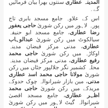
المدینہ عطاری
سنتوں بھرا بیان فرمائیں
گے۔
اس کے علاوہ جامع مسجد بابری تاج
پورہ لاہور میں رکن شوریٰ
حاجی یعفور
رضا عطاری
، جامع مسجد ابو حنیفہ
سیالکوٹ میں رکن شوریٰ
عبدالوہاب
عطاری
، مدنی مرکز فیضان مدینہ
اوکاڑہ میں رکن شوریٰ
حاجی محمد
رفیع عطاری
، مدنی مرکز فیضان مدینہ
محلہ کشمیر نگر جلالپور جٹاں میں رکن
اسلام آباد میں معروف شخصیات کے
لیے سیکھنے سکھانے کے حلقے کا انعقاد
شوریٰ
مولانا حاجی محمد اسد عطاری
مدنی
، مین بازار شیرانوالہ چوک حدوکے
کراچی میں ایگریکلچر اینڈ لائیو اسٹاک
مریدکے میں رکن شوریٰ
حاجی محمد
سے وابستہ عاشقانِ رسول کا سنتوں
اظہر عطاری
، جامع مسجد اقصیٰ
بھرا اجتماع
شیرانوالہ گیٹ لاہور میں رکن شوریٰ
26 جولائی کو نشتر پارک، کراچی میں