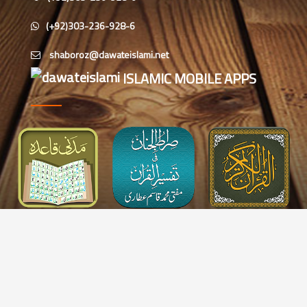
اسٹاک مارکیٹ کے موضوع پر
(+92)303-236-928-6
دارالافتاء اہلسنت کے تین روزہ فقہی
سیمینار کا انعقاد
ISLAMIC MOBILE APPS