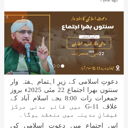
revious
Next
دعوتِ اسلامی کے زیرِ اہتمام ہفتہ وار
سنتوں بھرا اجتماع 22 مئی 2025ء بروز
جمعرات رات 8:00 بجے اسلام آباد کے
علاقے
G-11
میں قائم مدنی مرکز
فیضانِ مدینہ میں منعقد ہوگا۔
اس اجتماع میں دعوتِ اسلامی کی