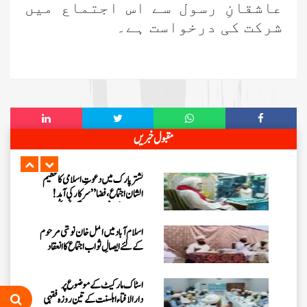
عاشقانِ رسول سے
اس اجتماع میں
اعلیٰ حضرت امام احمد رضا خان کے
شرکت کی درخواست ہے۔
ایصالِ ثواب کے لیے 3 دن کے
قافلوں کا اعلان
آج رکن شوریٰ حاجی امین عطاری
میرپور خاص سے مدنی چینل پر ہفتہ وار
اجتماع میں بیان فرمائیں گے
دعوتِ اسلامی کا ”شجرکاری
مقبول خبریں
ٹرانسمیشن“ کا اعلان، پاکستان کو سرسبز
بنانے کا مشن جاری
نشتر پارک میں دعوتِ اسلامی کا عظیم
الشان اجتماع، فضا ”سرکار کی آمد !
مرحبا“ کے نعروں سے گونج اٹھی
اسلام آبادمیں اکمل خان نوشی مرحوم
کے لئے ایصالِ ثواب اجتماع کا انعقاد
اسٹاک مارکیٹ کے موضوع پر
دارالافتاء اہلسنت کے تین روزہ فقہی