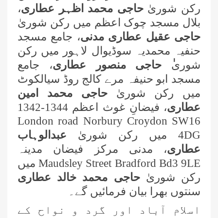
رکن شوریٰ
حاجی محمد اظہر عطاری
،
بلال مسجد چوک اعظم میں رکن شوریٰ
حاجی عقیل
عطاری مدنی
، جامع مسجد
حنفیہ محمدیہ سوڈیوال لاہور میں رکن
شوری
ٰ حاجی منصور عطاری
، جامع
مسجد ابو حنیفہ مرے کالج روڈ سیالکوٹ
اسلام آباد میں معروف شخصیات کے
میں رکن شوریٰ
حاجی محمد امین
لیے سیکھنے سکھانے کے حلقے کا انعقاد
عطاری
، فیضانِ غوث اعظم
1342-1344
کراچی میں ایگریکلچر اینڈ لائیو اسٹاک
London road Norbury Croydon SW16
سے وابستہ عاشقانِ رسول کا سنتوں
4DG
میں رکن شوریٰ
عبدالوہاب
بھرا اجتماع
عطاری
، مدنی مرکز فیضان مدینہ
26 جولائی کو نشتر پارک، کراچی میں
Maudsley Street Bradford Bd3 9LE
میں
عظیم الشان ”میلاد اجتماع“ کا
رکن شوریٰ
حاجی محمد خالد عطاری
انعقادہوگا
سنتوں بھرا بیان فرمائیں گے۔
امیرِ اہلِ سنت نے حاجی عبد الشکور
عطاری (عرف کاکا) کی نمازِ جنازہ
اسلام آباد اور گرد و نواح کے
پڑھائی