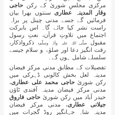
مرکزی مجلسِ شوریٰ کے رکن
حاجی
وقار المدینہ عطاری
سنتوں بھرا بیان
فرمائیں گے جسے مدنی چینل پر براہ
راست نشر کیا جائے گا۔ اس بابرکت
اجتماع میں تلاوتِ قرآن، نعتِ رسول
مقبول
، ذکرواذکار،
صلَّی اللہ علیہ واٰلہٖ وسلَّم
رقت انگیز دعا اور صلوٰۃ و سلام جیسے
سلسلے شامل ہوں گے۔
تفصیلات کے مطابق مدنی مرکز فیضان
مدینہ لعل بخش کالونی ڈہرکی میں
رکن شوریٰ
حاجی محمد علی عطاری
،
مدنی مرکز فیضان مدینہ آفندی ٹاؤن
حیدر آباد میں رکن شوریٰ
حاجی فاروق
جیلانی عطاری
، مدنی مرکز فیضان
مدینہ شاہ جہانگیر روڈ گجرات میں