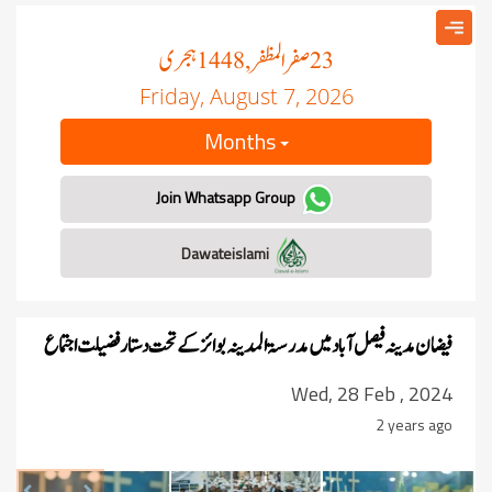
صفر المظفر
ہجری
, 1448
23
Friday, August 7, 2026
Months
Join Whatsapp Group
Dawateislami
فیضان مدینہ فیصل آباد میں مدرسۃالمدینہ بوائز کے تحت دستار فضیلت اجتماع
Wed, 28 Feb , 2024
2 years ago
revious
Next