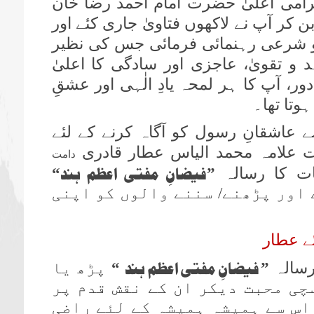
گرامی اعلیٰ حضرت امام احمد رضا خان
کر آپ نے لاکھوں فتاویٰ جاری کئے اور
و شرعی رہنمائی فرمائی جس کی نظیر
و تقویٰ، عاجزی اور سادگی کا اعلیٰ
ر، آپ کا ہر لمحہ یادِ الٰہی اور عشقِ
وتا تھا۔
اشقانِ رسول کو آگاہ کرنے کے لئے
علامہ محمد الیاس عطار قادری
دامت
فیضانِ مفتی اعظم ہند
“
”
 اور پڑھنے/ سننے والوں کو اپنی
ے عطار
فیضانِ مفتی اعظم ہند
”
“
پڑھ یا
چی محبت دیکر ان کے نقش قدم پر
اس سے ہمیشہ ہمیشہ کے لئے راضی