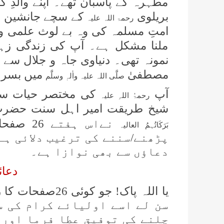
مطہرہ کے پاسبان تھے۔ اپنے والدِ 
بریلوی
کے سچے جانشین بن 
رحمۃ اللہ علیہ
امتِ مسلمہ کی وہ بے لوث علمی 
ملنا مشکل ہے۔ آپ کی زندگی زہد 
نمونہ تھی۔ دنیاوی جاہ و جلال سے دو
مصطفیٰ
میں بسر ہ
صلَّی اللہ علیہ واٰلہٖ وسلَّم
آپ
کی مختصر حیات سے ع
رحمۃُ اللہِ علیہ
شیخ طریقت امیر اہل سنت حضرت 
نےاس ہفتے 26 صفحات کا رسالہ
بَرَکَاتُہمُ العالیہ
پڑھنے/سننے کی ترغیب دلائی ہے
دعاؤں سے بھی نوازا ہے۔
دعائ
یا اللہ پاک! جو کوئی 26صفحات کا رسالہ
سن لے اسے اولیائے کرام کی س
چلنے کی توفیق عطا فرما اور 