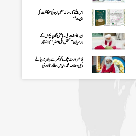
الیاس عطار قادری
اس ہفتے کا رسالہ ” زبان کی حفاظت کی
اہمیت“
امیر اہلسنت کی رہائش گاہ پر بچوں کے
درمیان” محفل علی اصغر “کا انعقاد
بِلا ضرورت بچوں کو گھر سے باہر نہ جانے
دیں، علامہ محمد الیاس عطار قادری
اس ہفتے کا رسالہ ”احیاء العلوم سے 38
مدنی پھول (قسط:01)“
حکمتِ عملی کے ساتھ نیکی کی دعوت دینی
چاہئے، مولانا محمد الیاس عطار قادری
اس ہفتے کا رسالہ ” فیضان مفتی اعظم ہند
“