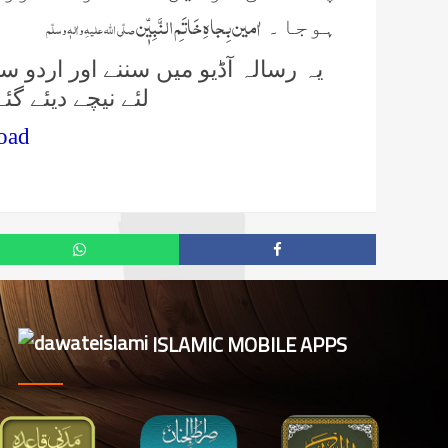
اٰمین بِجاہِ خَاتَمِ النَّبِیّٖن
ہوجا۔
صلّی اللہ علیهِ واٰلہٖ وسلّم
یہ رسالہ آڈیو میں سننے اور اردو س
لئے نیچے دیئے گئ
oad
ISLAMIC MOBILE APPS