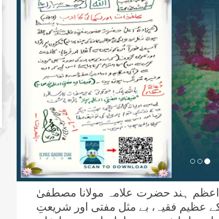
اعظم ہند حضرت علامہ مولانا مصطفیٰ
ے عظیم فقیہ، بے مثل مفتی اور شریعتِ