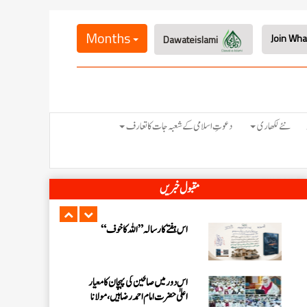
اس ہفتے کا رسالہ ” فیضان مفتی اعظم ہند
“
Months
Dawateislami
زلزلے کا اصل سبب لوگوں کے گناہ
ہیں، علامہ مولانا الیاس عطار قادری
اس ہفتے کا رسالہ ” اللہ والوں کے 12
نئے لکھاری
دعوتِ اسلامی کے شعبہ جات کا تعارف
واقعات (قسط: 1) “
سید مختار اشرف رضوی صاحب کی اہلیہ
مقبول خبریں
کے انتقال پر امیر اہلسنت کی تعزیت
اس ہفتے کا رسالہ ”اللہ کا خوف“
اس دور میں صالحین کی پہچان کا معیار
اعلیٰ حضر ت امام احمد رضا ہیں، مولانا