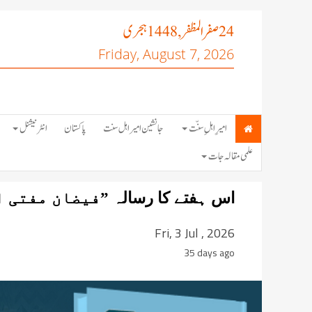
صفر المظفر
ہجری
, 1448
24
Friday, August 7, 2026
امیرِ اہلِ سنّت
جانشین امیر اہل سنت
پاکستان
انٹرنیشنل
علمی مقالہ جات
اس ہفتے کا رسالہ ”
فیضان مفتی ا
Fri, 3 Jul , 2026
35 days ago