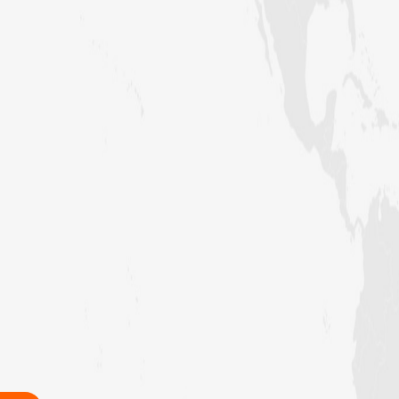
زلزلے کا اصل سبب لوگوں کے گناہ
ہیں، علامہ مولانا الیاس عطار قادری
اس ہفتے کا رسالہ ” اللہ والوں کے 12
واقعات (قسط: 1) “
سید مختار اشرف رضوی صاحب کی اہلیہ
کے انتقال پر امیر اہلسنت کی تعزیت
اس ہفتے کا رسالہ ”اللہ کا خوف“
اس دور میں صالحین کی پہچان کا معیار
اعلیٰ حضر ت امام احمد رضا ہیں، مولانا
الیاس عطار قادری
اس ہفتے کا رسالہ ” زبان کی حفاظت کی