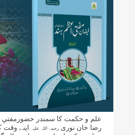
علم و حکمت کا سمندر حضورمفتیِ 
رضا خان نوری
اپنے وقت ک
رحمۃ اللہ علیہ