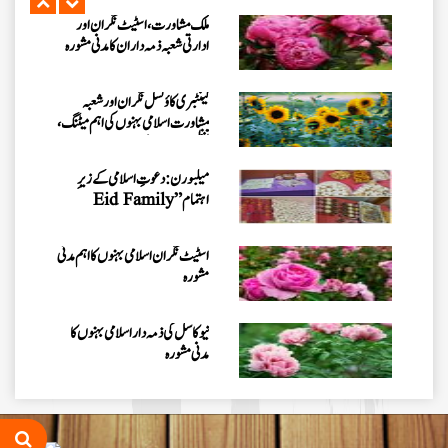
ملک مشاورت، اسٹیٹ نگران اور
ادارتی شعبہ ذمہ داران کا مدنی مشورہ
کینٹبری کاؤنسل نگران اور شعبہ
مشاورت اسلامی بہنوں کی اہم میٹنگ،
تنظیمی امور کا جائزہ
میلبورن: دعوتِ اسلامی کے زیرِ
اہتمام ”Eid Family
Gathering 2026“کا انعقاد
اسٹیٹ نگران اسلامی بہنوں کا اہم مدنی
مشورہ
نیو کاسل کی ذمہ دار اسلامی بہنوں کا
مدنی مشورہ
سڈنی نگران کے ہمراہ اہم مدنی مشورہ