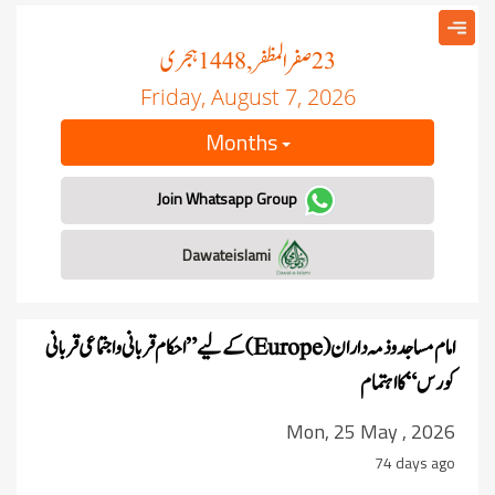
صفر المظفر
ہجری
, 1448
23
Friday, August 7, 2026
Months
Join Whatsapp Group
Dawateislami
امام مساجد و ذمہ داران
کے لیے ”احکام قربانی واجتماعی قربانی
)
Europe
(
کورس“ کا اہتمام
Mon, 25 May , 2026
74 days ago