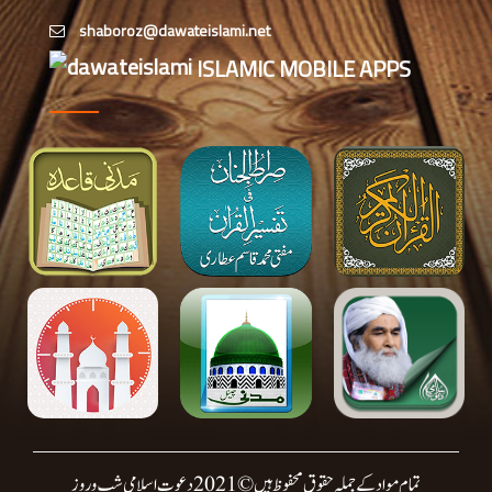
کینٹبری کاؤنسل نگران اور شعبہ
ISLAMIC MOBILE APPS
مشاورت اسلامی بہنوں کی اہم میٹنگ،
تنظیمی امور کا جائزہ
میلبورن: دعوتِ اسلامی کے زیرِ
اہتمام ”Eid Family
Gathering 2026“کا انعقاد
تمام مواد کے جملہ حقوق محفوظ ہیں © 2021 دعوتِ اسلامی شب وروز