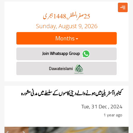
صفر المظفر
ہجری
, 1448
25
Sunday, August 9, 2026
Months
Join Whatsapp Group
Dawateislami
کینبراآسٹریلیا میں ہونے والے دینی کاموں کے سلسلے میں مدنی مشورہ
Tue, 31 Dec , 2024
1 year ago
revious
Next