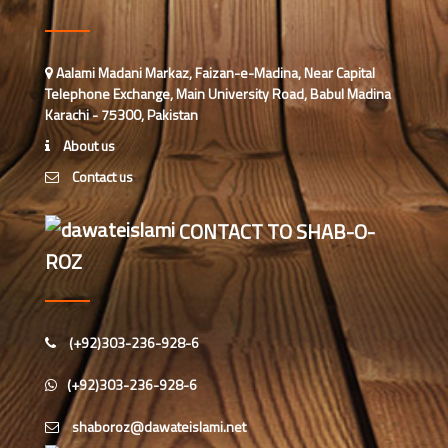
شعبہ کفن دفن انٹرنیشنل افئیرز کے
Aalami Madani Markaz, Faizan-e-Madina, Near Capital
تحت مارچ 2026ء کی ماہانہ کارکردگی
Telephone Exchange, Main University Road, Babul Madina
Karachi - 75300, Pakistan
نیوزی لینڈ کی ذمہ دار اسلامی بہنوں کا
About us
مدنی مشورہ، 8 دینی کاموں پر کلام
Contact us
شارٹ کورسز 2026ء کو منظم کرنے
CONTACT TO SHAB-O-
کے لیے ملکی سطح پر اہم مشورہ
ROZ
بلیک ٹاؤن کاؤنسل کی نگران و ذمہ
داران کا مدنی مشورہ، 8 دینی کاموں کا
جائزہ
(+92)303-236-928-6
ملک مشاورت، اسٹیٹ نگران اور
(+92)303-236-928-6
ادارتی شعبہ ذمہ داران کا مدنی مشورہ