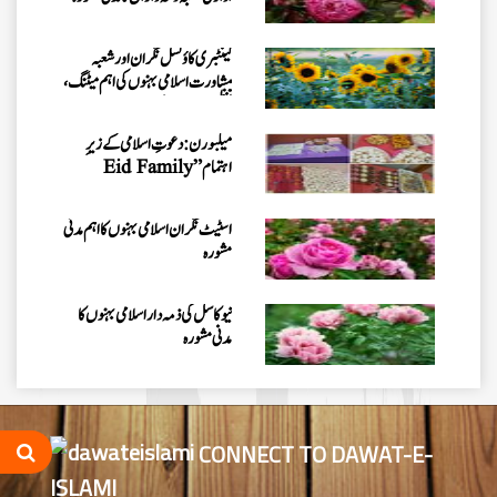
کینٹبری کاؤنسل نگران اور شعبہ
مشاورت اسلامی بہنوں کی اہم میٹنگ،
تنظیمی امور کا جائزہ
میلبورن: دعوتِ اسلامی کے زیرِ
اہتمام ”Eid Family
Gathering 2026“کا انعقاد
اسٹیٹ نگران اسلامی بہنوں کا اہم مدنی
مشورہ
نیو کاسل کی ذمہ دار اسلامی بہنوں کا
مدنی مشورہ
سڈنی نگران کے ہمراہ اہم مدنی مشورہ
CONNECT TO DAWAT-E-
ISLAMI
وکٹوریا نگران کے ہمراہ میٹنگ