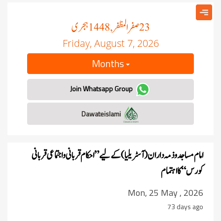
صفر المظفر
ہجری
, 1448
23
Friday, August 7, 2026
Months
Join Whatsapp Group
Dawateislami
امام مساجد و ذمہ داران
کے لیے ”احکام قربانی واجتماعی قربانی
(آسٹریلیا)
کورس“ کا اہتمام
Mon, 25 May , 2026
73 days ago