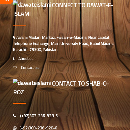
CONNECT TO DAWAT-E-
ISLAMI
وکٹوریا نگران کے ہمراہ میٹنگ
شعبہ کفن دفن انٹرنیشنل افئیرز کے
Aalami Madani Markaz, Faizan-e-Madina, Near Capital
تحت مارچ 2026ء کی ماہانہ کارکردگی
Telephone Exchange, Main University Road, Babul Madina
Karachi - 75300, Pakistan
نیوزی لینڈ کی ذمہ دار اسلامی بہنوں کا
About us
مدنی مشورہ، 8 دینی کاموں پر کلام
Contact us
شارٹ کورسز 2026ء کو منظم کرنے
CONTACT TO SHAB-O-
کے لیے ملکی سطح پر اہم مشورہ
ROZ
بلیک ٹاؤن کاؤنسل کی نگران و ذمہ
داران کا مدنی مشورہ، 8 دینی کاموں کا
جائزہ
(+92)303-236-928-6
ملک مشاورت، اسٹیٹ نگران اور
(+92)303-236-928-6