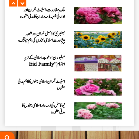
ملک مشاورت، اسٹیٹ نگران اور
ادارتی شعبہ ذمہ داران کا مدنی مشورہ
کینٹبری کاؤنسل نگران اور شعبہ
مشاورت اسلامی بہنوں کی اہم میٹنگ،
تنظیمی امور کا جائزہ
میلبورن: دعوتِ اسلامی کے زیرِ
اہتمام ”Eid Family
Gathering 2026“کا انعقاد
اسٹیٹ نگران اسلامی بہنوں کا اہم مدنی
مشورہ
نیو کاسل کی ذمہ دار اسلامی بہنوں کا
مدنی مشورہ
سڈنی نگران کے ہمراہ اہم مدنی مشورہ