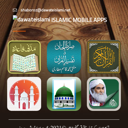
ادارتی شعبہ ذمہ داران کا مدنی مشورہ
کینٹبری کاؤنسل نگران اور شعبہ
ISLAMIC MOBILE APPS
مشاورت اسلامی بہنوں کی اہم میٹنگ،
تنظیمی امور کا جائزہ
میلبورن: دعوتِ اسلامی کے زیرِ
اہتمام ”Eid Family
Gathering 2026“کا انعقاد