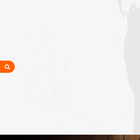
زلزلے کا اصل سبب لوگوں کے گناہ
ہیں، علامہ مولانا الیاس عطار قادری
اس ہفتے کا رسالہ ” اللہ والوں کے 12
واقعات (قسط: 1) “
سید مختار اشرف رضوی صاحب کی اہلیہ
کے انتقال پر امیر اہلسنت کی تعزیت
اس ہفتے کا رسالہ ”اللہ کا خوف“
اس دور میں صالحین کی پہچان کا معیار
اعلیٰ حضر ت امام احمد رضا ہیں، مولانا
الیاس عطار قادری
اس ہفتے کا رسالہ ” زبان کی حفاظت کی