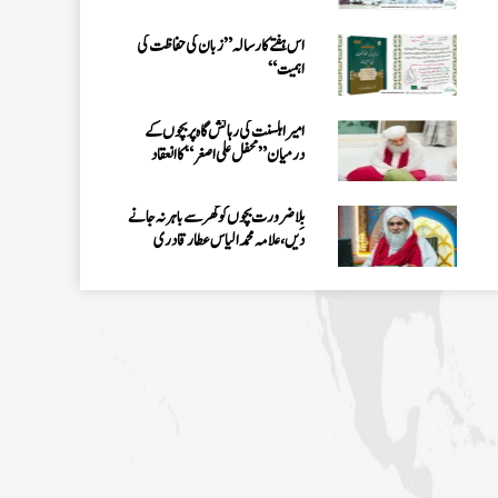
الیاس عطار قادری
اس ہفتے کا رسالہ ” زبان کی حفاظت کی
اہمیت“
امیر اہلسنت کی رہائش گاہ پر بچوں کے
درمیان” محفل علی اصغر “کا انعقاد
بِلا ضرورت بچوں کو گھر سے باہر نہ جانے
دیں، علامہ محمد الیاس عطار قادری
اس ہفتے کا رسالہ ”احیاء العلوم سے 38
مدنی پھول (قسط:01)“
حکمتِ عملی کے ساتھ نیکی کی دعوت دینی
چاہئے، مولانا محمد الیاس عطار قادری
اس ہفتے کا رسالہ ” فیضان مفتی اعظم ہند
“