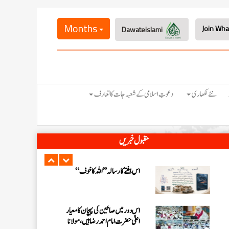
اس ہفتے کا رسالہ ” فیضان مفتی اعظم ہند
“
Months
Dawateislami
زلزلے کا اصل سبب لوگوں کے گناہ
ہیں، علامہ مولانا الیاس عطار قادری
اس ہفتے کا رسالہ ” اللہ والوں کے 12
نئے لکھاری
دعوتِ اسلامی کے شعبہ جات کا تعارف
واقعات (قسط: 1) “
سید مختار اشرف رضوی صاحب کی اہلیہ
مقبول خبریں
کے انتقال پر امیر اہلسنت کی تعزیت
اس ہفتے کا رسالہ ”اللہ کا خوف“
اس دور میں صالحین کی پہچان کا معیار
اعلیٰ حضر ت امام احمد رضا ہیں، مولانا