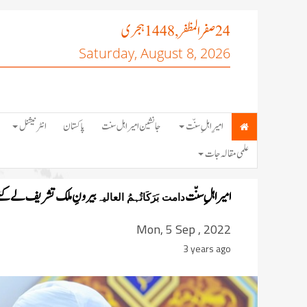
صفر المظفر
ہجری
, 1448
24
Saturday, August 8, 2026
امیرِ اہلِ سنّت
جانشین امیر اہل سنت
پاکستان
انٹرنیشنل
علمی مقالہ جات
امیر اہلِ سنّت
بیرونِ ملک تشریف لے گئ
دامت بَرَکَاتُہمُ العالیہ
Mon, 5 Sep , 2022
3 years ago