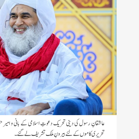
عاشقانِ رسول کی دینی تحریک دعوتِ اسلامی کے بانی و امیر ح
تحریری کاموں کے لئے بیرونِ ملک تشریف لے گئے۔