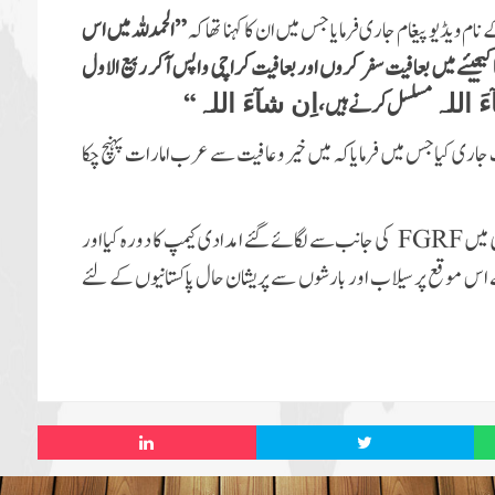
نام ویڈیو پیغام جاری فرمایا جس میں ان کا کہنا تھا کہ
”الحمدللہ میں اس
یجیئے میں بعافیت سفر کروں اور بعافیت کراچی واپس آکر ربیع الاول
مسلسل
کرنے ہیں،
“
َ اللہ
اِن شآءَ اللہ
 جاری کیا
جس میں فرمایا کہ میں
خیر و عافیت سے
عرب امارات پہنچ چکا
 میں
FGRF
کی جانب سے لگائے گئے امدادی کیمپ کا دورہ کیا اور
ے اس موقع پر سیلاب اور بارشوں
سے پریشان حال پاکستانیوں کے لئے