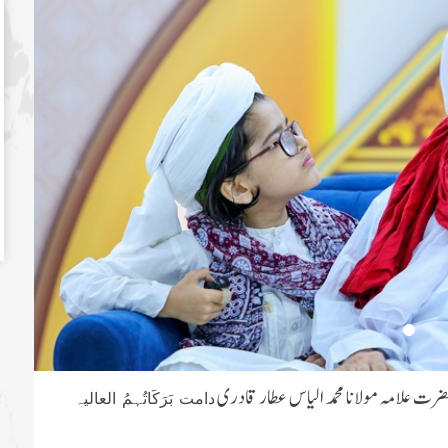
ضرت علامہ مولانا محمد الیاس عطار قادری
دامت بَرَکَاتُہمُ العالیہ