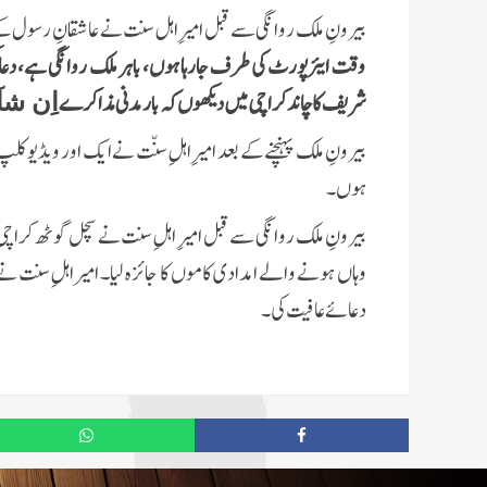
بیرونِ ملک روانگی سے قبل
امیرِ اہل سنت نے عاشقانِ رسول
کے 
وقت ایئرپورٹ کی طرف جارہا ہوں، باہر ملک روانگی ہے، دعا ک
شریف کا چاند کراچی میں دیکھوں کہ
بار مدنی مذاکرے
اِن شآء
بیرونِ ملک پہنچنے کے بعد امیرِ اہلِ سنّت نے
ایک اور
ویڈیو کلپ
ہوں۔
بیرونِ ملک روانگی سے قبل امیرِ اہلِ سنت نے سچل گوٹھ کراچی
وہاں ہونے والے امدادی کاموں کا جائزہ لیا۔ امیراہلِ سنت ن
دعائے عافیت کی۔