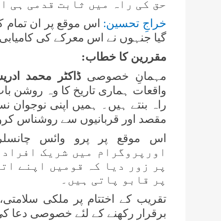
حق کی راہ میں ثابت قدمی ہی ا
خراجِ تحسین:
اس موقع پر ان تمام ک
گیا جنہوں نے اس معرکے کی کامیابی می
مقررین کا خطاب:
مہمانِ خصوصی
ڈاکٹر محمد ادری
واقعات ہماری تاریخ کا وہ روشن باب
راہ بنتے ہیں۔ ہمیں اپنی نوجوان نس
مقصد اور قربانیوں سے روشناس کروا
اس موقع پر پرو وائس چانسل
اورپروگرام میں شریک افراد
پر زور دیا کہ قومیں اپنے ات
پر قابو پاتی ہیں۔
تقریب کے اختتام پر ملکی سلامتی،
برقرار رکھنے کے لئے خصوصی دعا ک