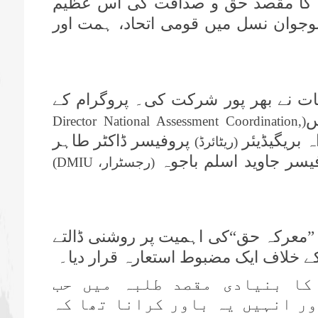
ریب کا مقصد حق و صداقت کی اس عظیم
نوجوان نسل میں قومی اتحاد، ہمت اور
 نے بھر پور شرکت کی۔ پروگرام کے
س
Director National Assessment Coordination,
(
 بریگیڈیئر
پروفیسر ڈاکٹر طاہر
(ریٹائرڈ)
فیسر جاوید اسلم باجوہ
(رجسٹرار،
DMIU
)
”معرکہ حق“کی اہمیت پر روشنی ڈالتے
ے خلاف ایک مضبوط استعارہ قرار دیا۔
ا بنیادی مقصد طلبہ میں حب
ر انہیں یہ باور کرانا تھا کہ