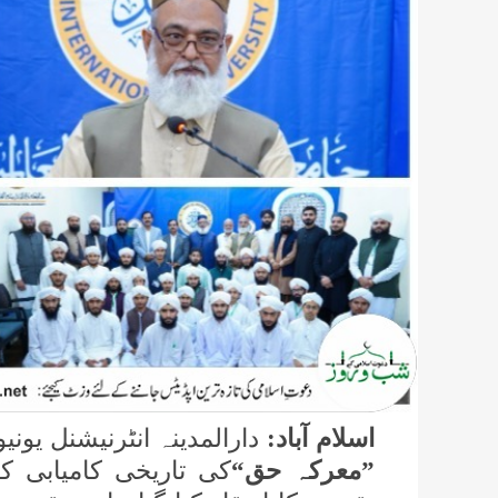
اسلام آباد:
دارالمدینہ انٹرنیشنل یون
”معرکہ حق“
کی تاریخی کامیابی ک