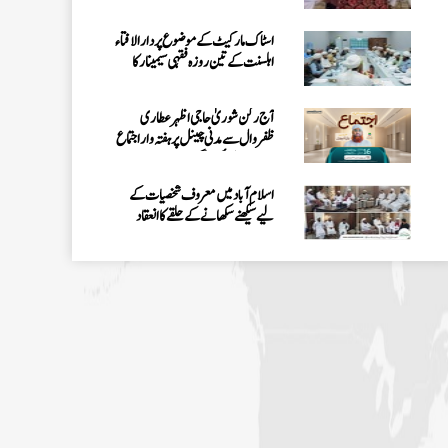
اسٹاک مارکیٹ کے موضوع پر دارالافتاء
اہلسنت کے تین روزہ فقہی سیمینار کا
انعقاد
آج رکن شوریٰ حاجی اظہرعطاری
ظفروال سے مدنی چینل پر ہفتہ وار اجتماع
میں بیان فرمائیں گے
اسلام آباد میں معروف شخصیات کے
لیے سیکھنے سکھانے کے حلقے کا انعقاد
کراچی میں ایگریکلچر اینڈ لائیو اسٹاک سے
وابستہ عاشقانِ رسول کا سنتوں بھرا اجتماع
26 جولائی کو نشتر پارک، کراچی میں
عظیم الشان ”میلاد اجتماع“ کا انعقادہوگا
امیرِ اہلِ سنت نے حاجی عبد الشکور
عطاری (عرف کاکا) کی نمازِ جنازہ پڑھائی