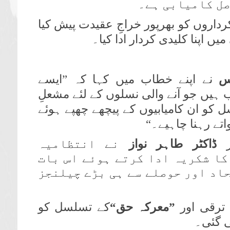
صل کامیابی ہے۔
رداروں کو بھرپور خراجِ عقیدت پیش کیا
ں اپنا کلیدی کردار ادا کیا۔
س
نے اپنے خطاب میں کہا کہ ”ایسے
 ہیں جو آنے والی نسلوں کے لئے مشعلِ
ل کو ان کامیابیوں کے پیچھے چھپے ہوئے
تے رہنا چاہیے۔“
ر
ڈاکٹر طاہر نواز
نے انتظامیہ
کا شکریہ ادا کرتے ہوئے اس بات
حاد اور حوصلے سے ہی بڑے چیلنجز
 ترقی اور
”معرکہ حق“
کے تسلسل کو
ی گئی۔