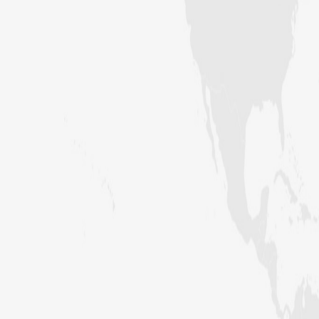
اعلیٰ حضرت امام احمد رضا خان کے
ایصالِ ثواب کے لیے 3 دن کے قافلوں
کا اعلان
آج رکن شوریٰ حاجی امین عطاری
میرپور خاص سے مدنی چینل پر ہفتہ وار
اجتماع میں بیان فرمائیں گے
دعوتِ اسلامی کا ”شجرکاری ٹرانسمیشن“
کا اعلان، پاکستان کو سرسبز بنانے کا مشن
جاری
نشتر پارک میں دعوتِ اسلامی کا عظیم
الشان اجتماع، فضا ”سرکار کی آمد !
مرحبا“ کے نعروں سے گونج اٹھی
اسلام آبادمیں اکمل خان نوشی مرحوم
کے لئے ایصالِ ثواب اجتماع کا انعقاد
اسٹاک مارکیٹ کے موضوع پر دارالافتاء