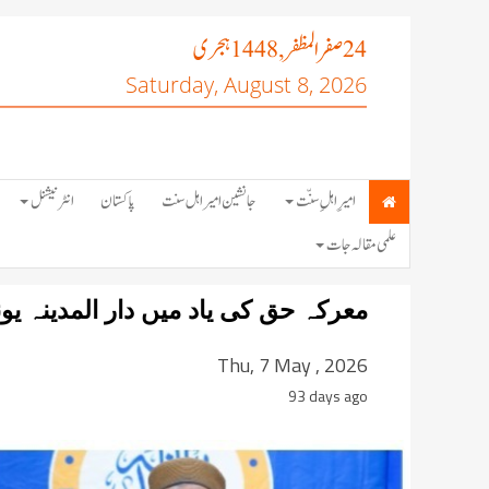
صفر المظفر
ہجری
, 1448
24
Saturday, August 8, 2026
امیرِ اہلِ سنّت
جانشین امیر اہل سنت
پاکستان
انٹرنیشنل
علمی مقالہ جات
معرکہ حق کی یاد میں دار المدینہ یو
Thu, 7 May , 2026
93 days ago