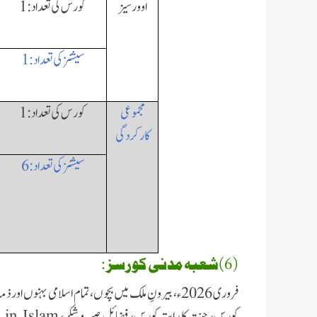
اوورسیز
کورس کی تعداد: 1
سیشنز کی تعداد: 1
مجموعی
کورس کی تعداد:
1
کارکردگی
سیشنز کی تعداد:
6
(6)شعبہ مدنی کورسز :
فروری 2026ء، بیرونِ ملک میں بچوں،تمام اسلامی بہنو
کورس، جنت کا راستہ کورس، فضائل صبر و شکر،
 in Islam