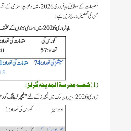
معلومات کے مطابق ماہِ فروری 2026ء
جن کی تفصیل درج ذیل ہے:
ماہِ فروری 2026ء میں اسلامی بہنوں کے مختلف شعبہ جات میں ہونے والے کورسز کی مجموعی کارکردگی
کورس کی
مقامات کی تعداد:5 ہزار 541
تعداد:
57
41
سیشنز کی تعداد:
74
مقامات کی تعداد:31 ہزار 315
15
(1)شعبہ مدرسۃ المدینہ گرلز:
فروری 2026ء، بیرونِ ملک میں ٹیچرزکے لئے
”
ٹیچرٹریننگ کو
اوورسیز
کورس کی تعداد:
1