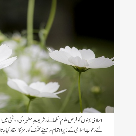
اسلامی بہنوں کو فرض علوم سکھانے، شریعتِ مطہرہ کی روشنی میں 
لئےدعوتِ اسلامی کے زیرِ اہتمام ہر مہینے مختلف کورسز کا انعقاد کیا جات