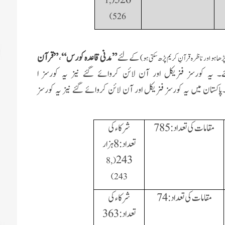
1,
(
)
526
کے لئے
”مدنی قاعدہ کورس“
،
”
قرآن
ا ہو اور ناظرہ قرآنِ کریم پڑھ سکتی ہو)
۔ یہ کورسز فزیکل اور آن لائن کروائے گئے نیز یہ کورسز ا
پاکستان میں یہ کورسز فزیکل اور آن لائن کروائے گئے نیز یہ کورسز
مقامات کی تعداد:
785
شرکاء کی
تعداد: 8 ہزار
243
8,
(
)
243
مقامات کی تعداد:74
شرکاء کی
تعداد: 363