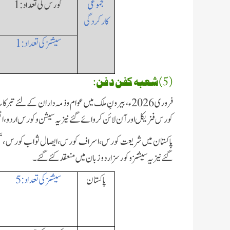
مجموعی
کورس کی تعداد:
1
کارکردگی
سیشنز کی تعداد:
1
(5)شعبہ کفن دفن:
فروری 2026ء، بیرونِ ملک میں عوام و ذمہ داران کے ل
کورس فزیکل اور آن لائن کروائے گئے نیز یہ سیشن و کورس اردو،انگ
پاکستان میں شریعت کورس،
اسراف کورس،
ایصال ثواب کورس ،
ت
گئے نیز یہ سیشنز و کورسز اردو زبان میں منعقد کئے گئے۔
پاکستان
سیشنز کی تعداد:
5