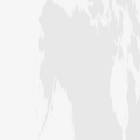
سری لنکا شیڈول کے اہداف کی تکمیل
اور آئندہ پلاننگ کے لیے آن لائن
مشورہ
کراچی کے علاقے PIB کالونی میں
ماہانہ سیکھنے سکھانے کا حلقہ، پردے کی
اہمیت پر بیان
ذمہ داران کا آن لائن مشورہ، بحریہ ٹاؤن
میں دینی کام کو فروغ دینے پر تبادلہ ٔخیال
مرکزی فیضانِ صحابیات میں شعبہ جامعۃ
المدینہ گرلز کا لرننگ سیشن