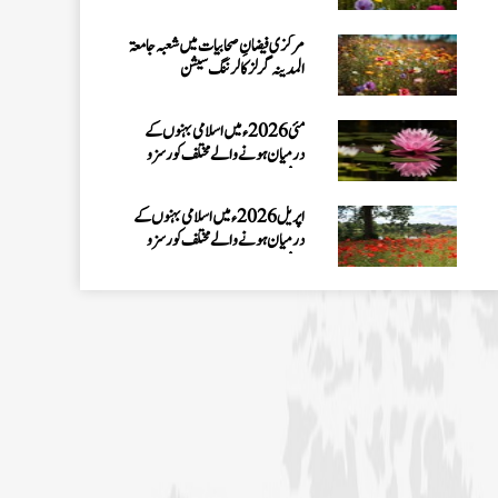
سیشنز
اپریل 2026ء میں اسلامی بہنوں کے
درمیان ہونے والے مختلف کورسز و
سیشنز
اسلامی بہنوں کے لئے خصوصی ون ڈے
سیشن ” عید،عبادت اور قربانی “ کا انعقاد
کم عمر بچوں اور بچیوں کے لئے ون ڈے
سیشن "Eid of Sacrifice"
مارچ 2026ء میں اسلامی بہنوں کے
درمیان ہونے والے مختلف کورسز و
سیشنز
کم عمر بچیوں کے لئے”قرآن اور
سائنس“ کورس کا آغاز کیا جائے گا
کراچی کے علاقے PIB کالونی میں
محفل نعت کا انعقاد