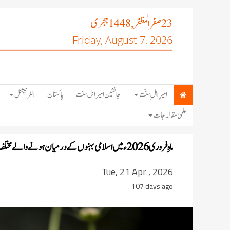
صفر المظفر
ہجری
, 1448
23
Friday, August 7, 2026
امیرِ اہلِ سنّت
جانشین امیر اہل سنت
پاکستان
انٹرنیشنل
علمی مقالہ جات
ماہِ فروری 2026ء میں اسلامی بہنوں کے درمیان ہونے والے مختلف کورسز و سیشنز
Tue, 21 Apr , 2026
107 days ago