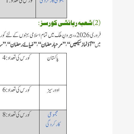
مجموعی کارکردگی
کورس کی تعداد: 1
(2)شعبہ رہائشی کورسز :
فروری 2026ء، بیرونِ ملک میں تمام اسلامی بہنوں کے ل
میں
”آؤ نماز سیکھیں “
،
”
مرحبا رمضان “
،
”ضیائے رمضان “
،
”
سا
پاکستان
کورس کی تعداد: 4
اوورسیز
کورس کی تعداد:
6
مجموعی
کورس کی تعداد:
8
کارکردگی