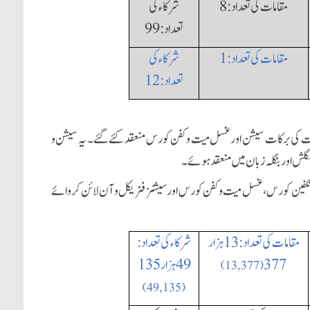
مقامات کی تعداد:
8
شرکاء کی
تعداد:
99
مقامات کی تعداد:
1
شرکاء کی
تعداد:
12
ئے تبرکات کی برکات سیشن اورغسل میت و کفن کورس منعقد کئے گئے۔ یہ سیشن و
لش اور بنگلہ زبان میں منعقد ہوئے۔
کفین کورس ،
غسل میت و کفن کورس اور سیشنز فزیکل و آن لائن کروائے
مقامات کی تعداد:
13 ہزار
شرکاء کی تعداد:
377
49 ہزار 135
)
13, 377
(
)
49, 135
(