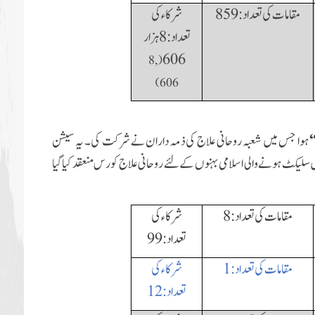
مقامات کی تعداد:
859
شرکاء کی
تعداد: 8 ہزار
606
8,
(
)
606
“
ہوا
جس میں شعبہ روحانی علاج کی ذمہ داران نے شرکت کی۔ یہ سیشن
 میں سلیکٹ ہونے والی اسلامی بہنوں کے لئے
روحانی علاج کورس منعقد کیا گیا
مقامات کی تعداد:
8
شرکاء کی
تعداد:
99
مقامات کی تعداد:
1
شرکاء کی
تعداد:
12