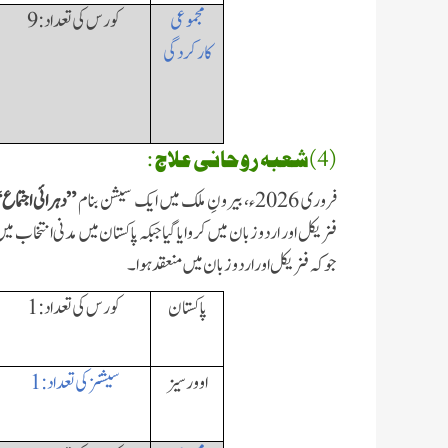
مجموعی
کورس کی تعداد:
9
کارکردگی
(4)شعبہ روحانی علاج :
فروری 2026ء، بیرونِ ملک میں ایک سیشن بنام
”دہرائی اجتماع
فزیکل اور اردو زبان میں کروایا گیا جبکہ پاکستان میں مدنی انتخاب
جوکہ فزیکل اور اردو زبان میں منعقد ہوا۔
پاکستان
کورس کی تعداد:
1
اوورسیز
سیشنز کی تعداد:
1