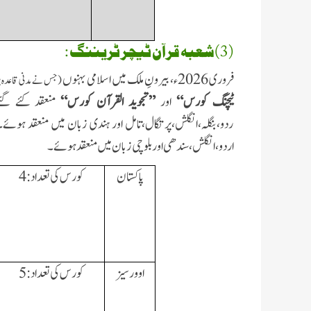
(3)شعبہ قرآن ٹیچر ٹریننگ :
فروری 2026ء، بیرونِ ملک میں اسلامی بہنوں
(جس نے مدنی قاعدہ پڑھ
ٹیچنگ کورس“
اور
”تجوید القرآن کورس“
منعقد کئے گئے
ردو،بنگلہ،انگلش،پرتگال،تامل اور ہندی زبان میں منعقد ہوئے۔
اردو،انگلش،سندھی اور بلوچی زبان میں منعقد ہوئے۔
پاکستان
کورس کی تعداد:
4
اوورسیز
کورس کی تعداد:
5