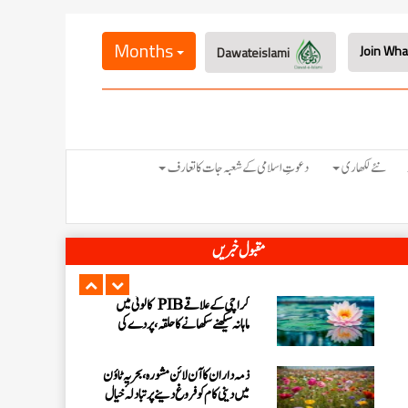
کراچی کے علاقے PIB کالونی میں
محفل نعت کا انعقاد
Months
Dawateislami
سری لنکا شیڈول کے اہداف کی تکمیل
اور آئندہ پلاننگ کے لیے آن لائن
مشورہ
کراچی کے علاقے PIB کالونی میں
نئے لکھاری
دعوتِ اسلامی کے شعبہ جات کا تعارف
ماہانہ سیکھنے سکھانے کا حلقہ، پردے کی
اہمیت پر بیان
ذمہ داران کا آن لائن مشورہ، بحریہ ٹاؤن
مقبول خبریں
میں دینی کام کو فروغ دینے پر تبادلہ ٔخیال
مرکزی فیضانِ صحابیات میں شعبہ جامعۃ
المدینہ گرلز کا لرننگ سیشن
مئی 2026ء میں اسلامی بہنوں کے
درمیان ہونے والے مختلف کورسز و