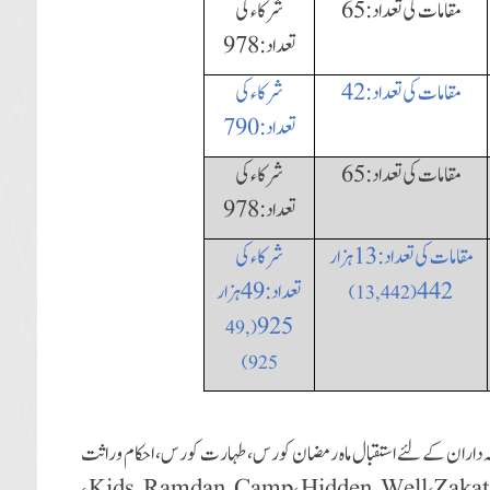
مقامات کی تعداد:65
شرکاء کی
تعداد: 978
مقامات کی تعداد:42
شرکاء کی
تعداد:790
مقامات کی تعداد:
65
شرکاء کی
تعداد:
978
مقامات کی تعداد: 13 ہزار
شرکاء کی
442
تعداد:49 ہزار
)
13, 442
(
925
49,
(
)
925
ں اور ذمہ داران کے لئے استقبال ماہ رمضان کورس، طہارت کورس، احکام وراثت
،
Kids Ramdan Camp
،
Hidden Well
،
Zakat