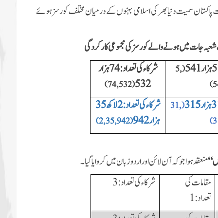
 میں دعوتِ اسلامی کے تحت پاکستان سمیت دنیا بھر کی اسلامی بہنوں کے درمیان مختلف کورسز ہوئے
شرکاء کی تعداد:74 ہزار
5,
(
532
)
74, 532
(
)
5
شرکاء کی تعداد:2 لاکھ 35
31,
(
ہزار 942
)
2, 35, 942
(
)
3
رس“
منعقد ہوا جوکہ آن لائن اور اردو زبان میں کروایا گیا۔
مقامات کی
شرکاء کی تعداد:
3
تعداد:
1