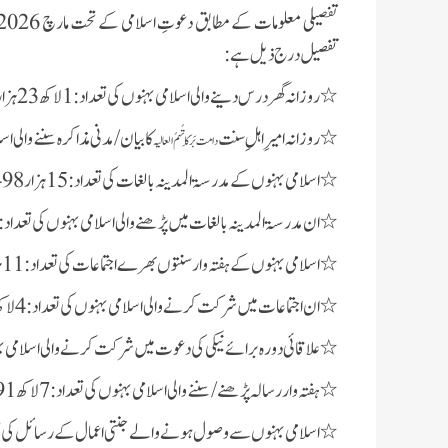
تفصیل درج ذیل ہے:
٭روزانہ گھر درس دینے والی اسلامی بہنوں کی تعداد:1 لاکھ 23 ہزار 267
٭روزانہ امیرِ اہلِ سنت
کا بیان / مدنی مذاکرہ سننے والی اسلامی بہنو
دامت بَرَکَاتُہمُ العالیہ
٭اسلامی بہنوں کے مدرسۃالمدینہ بالغات کی تعداد:15 ہزار 498
٭ان مدرسۃالمدینہ بالغات میں پڑھنے والی اسلامی بہنوں کی تعداد:1 لاکھ 24 ہزار 377
٭اسلامی بہنوں کے ہفتہ وار سنتوں بھرے اجتماعات کی تعداد:11 ہزار 677
٭ان اجتماعات میں شرکت کرنے والی اسلامی بہنوں کی تعداد:4 لاکھ 42 ہزار 113
٭علاقائی دورہ برائے نیکی کی دعوت میں شرکت کرنے والی اسلامی بہنوں کی تع
٭ہفتہ وار رسالہ پڑھنے / سننے والی اسلامی بہنوں کی تعداد:7 لاکھ 91 ہزار 225
٭اسلامی بہنوں سے وصول ہونے والے جنتی اعمال کے رسائل کی تعداد:1 لاکھ 93 ہ