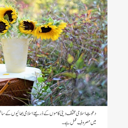
دعوتِ اسلامی مختلف دینی کاموں کے ذریعے اسلامی بھائیوں کےساتھ 
میں مصروفِ عمل ہے۔