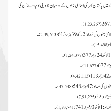
تفصیلی معلومات کے مطابق دعوتِ اسلامی کے تحت مارچ 2026ء میں پاکستان بھر کی اسلامی بہنوں کے درمیان جو دینی کام ہوئے اُن کی
۔
)
1, 23, 267
(
ں کی تعداد:2 لاکھ 39 ہزار 613
۔
)
2, 39, 613
(
۔
)
15, 498
(
۔
)
1, 24, 377
(
۔
)
11, 677
(
۔
)
4, 42, 113
(
داد:47 ہزار 548
۔
)
47, 548
(
۔
)
7, 91, 225
(
زار 741
۔
)
1, 93, 741
(