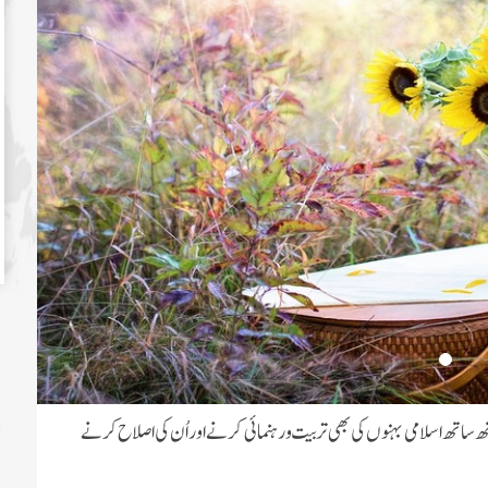
ساتھ اسلامی بہنوں کی بھی تربیت و رہنمائی کرنے اور اُن کی اصلاح کرنے