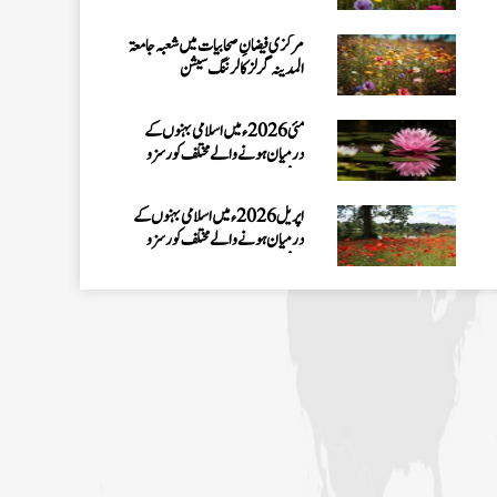
مرکزی فیضانِ صحابیات میں شعبہ جامعۃ
المدینہ گرلز کا لرننگ سیشن
مئی 2026ء میں اسلامی بہنوں کے
درمیان ہونے والے مختلف کورسز و
سیشنز
اپریل 2026ء میں اسلامی بہنوں کے
درمیان ہونے والے مختلف کورسز و
سیشنز
اسلامی بہنوں کے لئے خصوصی ون ڈے
سیشن ” عید،عبادت اور قربانی “ کا انعقاد
کم عمر بچوں اور بچیوں کے لئے ون ڈے
سیشن "Eid of Sacrifice"
مارچ 2026ء میں اسلامی بہنوں کے
درمیان ہونے والے مختلف کورسز و