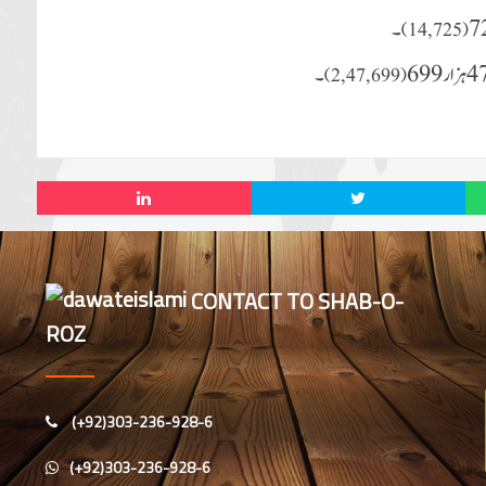
۔
)
14, 725
(
۔
)
2, 47, 699
(
CONTACT TO SHAB-O-
ROZ
(+92)303-236-928-6
(+92)303-236-928-6