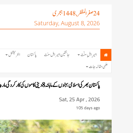
صفر المظفر
ہجری
, 1448
24
Saturday, August 8, 2026
امیرِ اہلِ سنّت
جانشین امیر اہل سنت
پاکستان
انٹرنیشنل
علمی مقالہ جات
پاکستان بھر کی اسلامی بہنوں کے ماہانہ 8 دینی کاموں کی کارکردگی مارچ 2026ء
Sat, 25 Apr , 2026
105 days ago