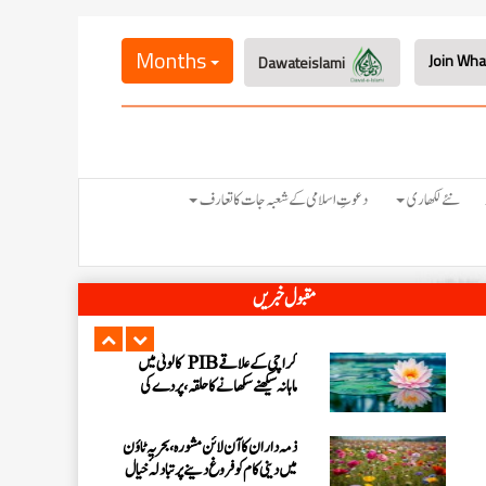
مارچ 2026ء میں اسلامی بہنوں کے
درمیان ہونے والے مختلف کورسز و
Months
Dawateislami
سیشنز
کم عمر بچیوں کے لئے”قرآن اور
سائنس“ کورس کا آغاز کیا جائے گا
کراچی کے علاقے PIB کالونی میں
نئے لکھاری
دعوتِ اسلامی کے شعبہ جات کا تعارف
محفل نعت کا انعقاد
سری لنکا شیڈول کے اہداف کی تکمیل
مقبول خبریں
اور آئندہ پلاننگ کے لیے آن لائن
مشورہ
کراچی کے علاقے PIB کالونی میں
ماہانہ سیکھنے سکھانے کا حلقہ، پردے کی
اہمیت پر بیان
ذمہ داران کا آن لائن مشورہ، بحریہ ٹاؤن
میں دینی کام کو فروغ دینے پر تبادلہ ٔخیال