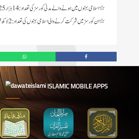
٭اسلامی بہنوں میں ہونے والے مدنی کورسز کی تعداد:14 ہزار 725
٭ان کورسز میں شرکت کرنے والی اسلامی بہنوں کی تعداد:2 لاکھ 47 ہزار 699
ISLAMIC MOBILE APPS