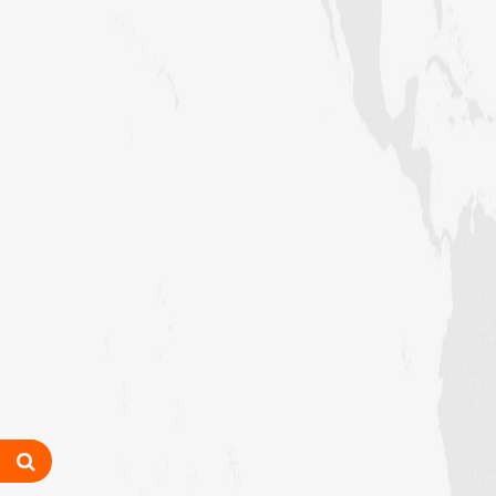
سیشنز
کم عمر بچیوں کے لئے”قرآن اور
سائنس“ کورس کا آغاز کیا جائے گا
کراچی کے علاقے PIB کالونی میں
محفل نعت کا انعقاد
سری لنکا شیڈول کے اہداف کی تکمیل
اور آئندہ پلاننگ کے لیے آن لائن
مشورہ
کراچی کے علاقے PIB کالونی میں
ماہانہ سیکھنے سکھانے کا حلقہ، پردے کی
اہمیت پر بیان
ذمہ داران کا آن لائن مشورہ، بحریہ ٹاؤن
میں دینی کام کو فروغ دینے پر تبادلہ ٔخیال
مرکزی فیضانِ صحابیات میں شعبہ جامعۃ