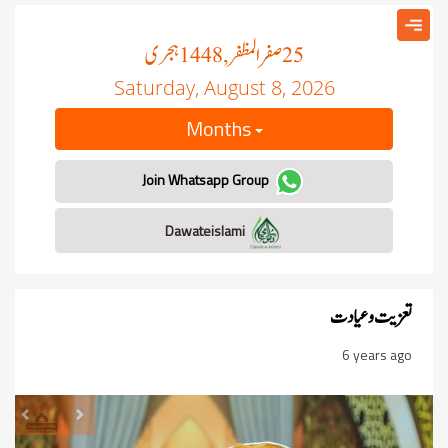
صفر المظفر
ہجری
, 1448
25
Saturday, August 8, 2026
Months
Join Whatsapp Group
Dawateislami
تعزیت و عیادت
6 years ago
revious
Next