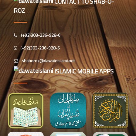
CONTACT TO SHAB-O-
واقعات (قسط: 1) “
ROZ
سید مختار اشرف رضوی صاحب کی اہلیہ
کے انتقال پر امیر اہلسنت کی تعزیت
(+92)303-236-928-6
اس ہفتے کا رسالہ ”اللہ کا خوف“
(+92)303-236-928-6
اس دور میں صالحین کی پہچان کا معیار
ISLAMIC MOBILE APPS
اعلیٰ حضر ت امام احمد رضا ہیں، مولانا
الیاس عطار قادری
اس ہفتے کا رسالہ ” زبان کی حفاظت کی
اہمیت“