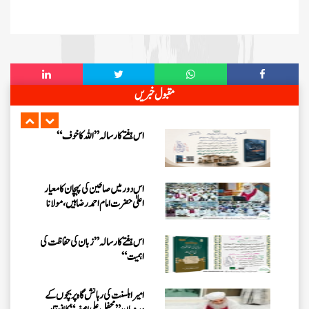
اس ہفتے کا رسالہ ” اللہ والوں کے 12
واقعات (قسط: 1) “
سید مختار اشرف رضوی صاحب کی اہلیہ
مقبول خبریں
کے انتقال پر امیر اہلسنت کی تعزیت
اس ہفتے کا رسالہ ”اللہ کا خوف“
اس دور میں صالحین کی پہچان کا معیار
اعلیٰ حضر ت امام احمد رضا ہیں، مولانا
الیاس عطار قادری
اس ہفتے کا رسالہ ” زبان کی حفاظت کی
اہمیت“
امیر اہلسنت کی رہائش گاہ پر بچوں کے