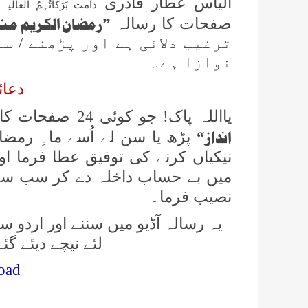
الیاس عطار قادری
دامت بَرَکَاتُہمُ العالی
رمضان الکریم منا
صفحات کا رسالہ
”
ترغیب دلائی ہے اور پڑھنے / س
نوازا ہے۔
دعائ
یااللہ پاک! جو کوئی 24 صفحات کا رسالہ
انداز
“
پڑھ یا سن لے اُسے ماہِ ر
نیکیاں کرنے کی توفیق عطا فرما 
میں بے حساب داخلہ دے کر سب سے
نصیب فرما۔
یہ رسالہ آڈیو میں سننے اور اردو س
لئے نیچے دیئے گئ
oad