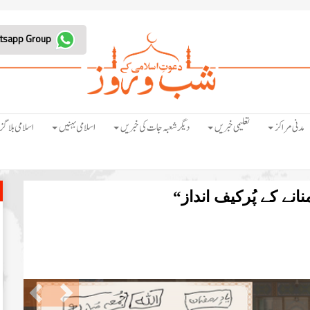
Join Whatsapp Group
مدنی مراکز
تعلیمی خبریں
دیگر شعبہ جات کی خبریں
اسلامی بہنیں
اسلامی بلاگز
انے کے پُرکیف انداز“
Previous
Next