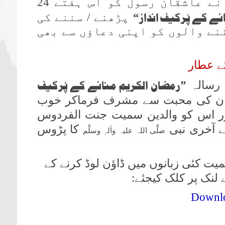
نے عاشقان رسول کو اس ہفتے 24
ہ
نے کے پُرکیف انداز
“
پڑھنے / سننے کی
ننے والوں کو اپنی دعاؤں سے بھی
ے عطار
رمضان الکریم منانے کے پُرکیف
”
مضان کی محبت سے مشرف فرماکر خوب
اور اس کو والدین سمیت جنت الفردوس
 آخری نبی
کا پڑوس
صلَّی اللہ علیہ واٰلہٖ وسلَّم
میت کئی زبانوں میں ڈاؤن لوڈ کرنے کے
ے لنک پر کلک کیجئے:
Downl