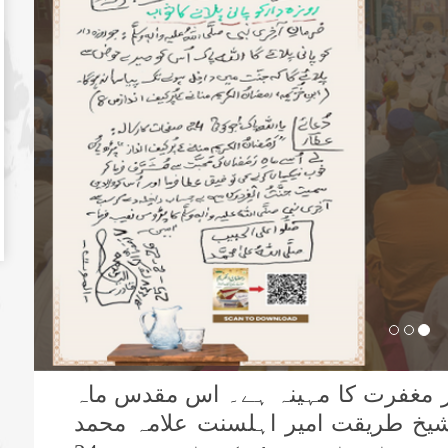
ور مغفرت کا مہینہ ہے۔ اس مقدس ماہ
ے شیخ طریقت امیر اہلسنت علامہ محمد