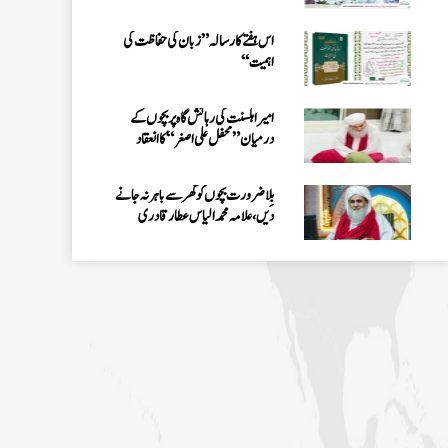
الیاس عطار قادری
اس ہفتے کا رسالہ ” زبان کی حفاظت کی
اہمیت“
امیر اہلسنت کی رہائش گاہ پر بچوں کے
درمیان” محفل علی اصغر “کا انعقاد
بِلا ضرورت بچوں کو گھر سے باہر نہ جانے
دیں، علامہ محمد الیاس عطار قادری
اس ہفتے کا رسالہ ”احیاء العلوم سے 38
مدنی پھول (قسط:01)“
حکمتِ عملی کے ساتھ نیکی کی دعوت دینی
چاہئے، مولانا محمد الیاس عطار قادری
اس ہفتے کا رسالہ ” فیضان مفتی اعظم ہند
“