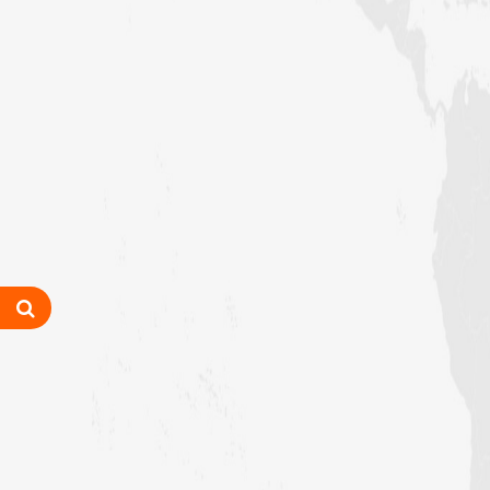
زلزلے کا اصل سبب لوگوں کے گناہ
ہیں، علامہ مولانا الیاس عطار قادری
اس ہفتے کا رسالہ ” اللہ والوں کے 12
واقعات (قسط: 1) “
سید مختار اشرف رضوی صاحب کی اہلیہ
کے انتقال پر امیر اہلسنت کی تعزیت
اس ہفتے کا رسالہ ”اللہ کا خوف“
اس دور میں صالحین کی پہچان کا معیار
اعلیٰ حضر ت امام احمد رضا ہیں، مولانا
الیاس عطار قادری
اس ہفتے کا رسالہ ” زبان کی حفاظت کی