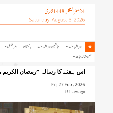
صفر المظفر
ہجری
, 1448
24
Saturday, August 8, 2026
امیرِ اہلِ سنّت
جانشین امیر اہل سنت
پاکستان
انٹرنیشنل
علمی مقالہ جات
اس ہفتے کا رسالہ ”رمضان الکریم من
Fri, 27 Feb , 2026
161 days ago