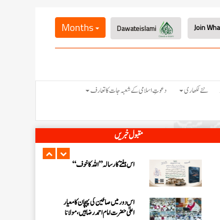
اس ہفتے کا رسالہ ” فیضان مفتی اعظم ہند
“
Months
Dawateislami
زلزلے کا اصل سبب لوگوں کے گناہ
ہیں، علامہ مولانا الیاس عطار قادری
اس ہفتے کا رسالہ ” اللہ والوں کے 12
نئے لکھاری
دعوتِ اسلامی کے شعبہ جات کا تعارف
واقعات (قسط: 1) “
سید مختار اشرف رضوی صاحب کی اہلیہ
مقبول خبریں
کے انتقال پر امیر اہلسنت کی تعزیت
اس ہفتے کا رسالہ ”اللہ کا خوف“
اس دور میں صالحین کی پہچان کا معیار
اعلیٰ حضر ت امام احمد رضا ہیں، مولانا