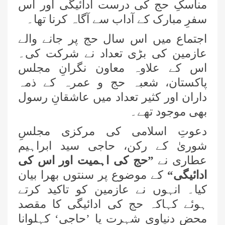
مناسکِ حج کی درست ادائیگی اور اس
سفرِ مبارک کے آداب سے آگاہ کرنا تھا۔
اجتماع میں اس سال حج پر جانے والے
عازمین کی بڑی تعداد نے شرکت کی۔
اس کے علاوہ معاون نگرانِ مجلس
پاکستان، شعبہ حج و عمرہ کے ذمہ
داران اور کثیر تعداد میں عاشقانِ رسول
بھی موجود تھے۔
دعوتِ اسلامی کی مرکزی مجلسِ
شوریٰ کے رکن، حاجی سید ابراہیم
عطاری نے
”حج کی اہمیت اور اس کی
ادائیگی“
کے موضوع پر سنتوں بھرا بیان
کیا۔ انہوں نے عازمین کو تاکید کرتے
ہوئے کہاکہ حج کی ادائیگی کا مقصد
محض دنیاوی شہرت یا ’حاجی‘ کہلوانا