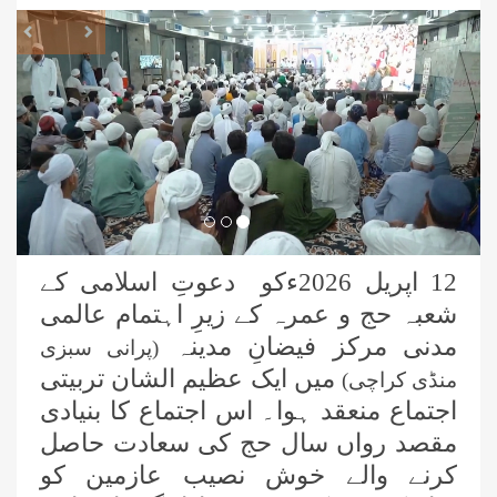
revious
Next
12 اپریل 2026ءکو دعوتِ اسلامی کے
شعبہ حج و عمرہ کے زیرِ اہتمام عالمی
مدنی مرکز فیضانِ مدینہ
(پرانی سبزی
میں ایک عظیم الشان تربیتی
منڈی کراچی)
اجتماع منعقد ہوا۔ اس اجتماع کا بنیادی
مقصد رواں سال حج کی سعادت حاصل
کرنے والے خوش نصیب عازمین کو