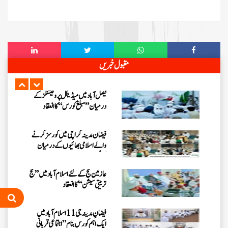
فیضانِ مدینہ فیصل آباد میں 3 دن کا
کورس، عاشقانِ رسول کی تربیت و
رہنمائی کی گئی
یوسی سکندر سنگھ والا، فیصل آباد کے
مقبول خبریں
اسلامی بھائیوں کا مدنی مشورہ
فیصل آباد میں میڈیکل پروفیشنلز کے
درمیان ”مبلغ کورس“ کا انعقاد
فیضان مدینہ کراچی میں کورسز کرنے
والے اسلامی بھائیوں کے درمیان
سیشن کا اہتمام
عازمین حج کے لئے اسلام آباد میں ”حج
تربیتی سیشن“ کا انعقاد
فیضانِ مدینہ جی 11 اسلام آباد میں
ایک اہم کورس بنام ” اجتماعی قربانی