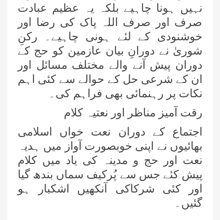
نہیں ہونا چاہیے بلکہ یہ عظیم عبادت
صرف اور صرف اللہ پاک کی رضا اور
خوشنودی کے لئے ہونی چاہیے۔ رکنِ
علمائے کرام کی فیضانِ مدینہ، جہلم،
شوریٰ نے دورانِ بیان عازمین کو حج کے
پنجاب تشریف آوری
دوران پیش آنے والے مختلف مسائل اور
ان کے شرعی حل کے حوالے سے کئی اہم
فیضانِ مدینہ کراچی میں دعوتِ اسلامی
نکات پر رہنمائی بھی فراہم کی۔
کے تحت ”واک ان جاب انٹرویوز“ کا
انعقاد
رقت آمیز مناظر اور نعتیہ کلام
فیصل آباد میں تاجروں کے درمیان
اجتماع کے دوران نعت خواں اسلامی
”فیضان نماز کورس“ کا انعقاد
بھائیوں نے اپنی خوبصورت آواز میں ہدیہ
نعت اور حج و مدینہ کی یاد میں کلام
فیصل آباد میں میٹروپولیٹن نگران و
ذمہ داران کا مدنی مشورہ
پیش کئے جس سے پُرکیف سماں بندھ گیا
اور کئی شرکاکی آنکھیں اشکبار ہو
عازمینِ حج کے لیے فیضانِ مدینہ کراچی
گئیں۔
میں عظیم الشان تربیتی اجتماع کا انعقاد