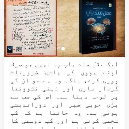
ایک عقل مند باپ وہ نہیں جو صرف
اپنے بچوں کی مادی ضروریات
پوری کرے، بلکہ وہ ہے جو ان کی
کردار سازی اور ذہنی نشوونما
پر توجہ دیتا ہے۔ اس کی سب سے
بڑی خوبی صبر اور دوراندیشی
ہوتی ہے۔ وہ جانتا ہے کہ کب
سختی کرنی ہے اور کب دوستی کا
ہاتھ بڑھانا ہے۔ اچھا باپ وہ