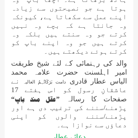
ہوتا ہے جو نصیحتوں سے زیادہ
اپنے عمل سے سکھاتا ہے، کیونکہ
وہ جانتا ہے کہ بچے وہ نہیں
کرتے جو وہ سنتے ہیں بلکہ وہ
کرتے ہیں جو وہ اپنے باپ کو
کرتے ہوئے دیکھتے ہیں۔
والد کی رہنمائی کے لئے شیخ طریقت
امیر اہلسنت حضرت علامہ محمد
الیاس عطار قادری
نے
دامت بَرَکَاتُہمُ العالیہ
عاشقانِ رسول کو اس ہفتے 17
عقل مند باپ
صفحات کا رسالہ
”
“
پڑھنے/سننے کی ترغیب دی ہے اور
پڑھنے/سننے والوں کو اپنی
دعاؤں سے نوازا ہے۔
اس ہفتے کا رسالہ ”احیاء العلوم سے 38
مدنی پھول (قسط:01)“
دعائے عطار