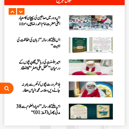
مقبول خبریں
اس دور میں صالحین کی پہچان کا معیار
اعلیٰ حضر ت امام احمد رضا ہیں، مولانا
الیاس عطار قادری
اس ہفتے کا رسالہ ” زبان کی حفاظت کی
اہمیت“
امیر اہلسنت کی رہائش گاہ پر بچوں کے
درمیان” محفل علی اصغر “کا انعقاد
بِلا ضرورت بچوں کو گھر سے باہر نہ
جانے دیں، علامہ محمد الیاس عطار
قادری
اس ہفتے کا رسالہ ”احیاء العلوم سے 38
مدنی پھول (قسط:01)“
حکمتِ عملی کے ساتھ نیکی کی دعوت