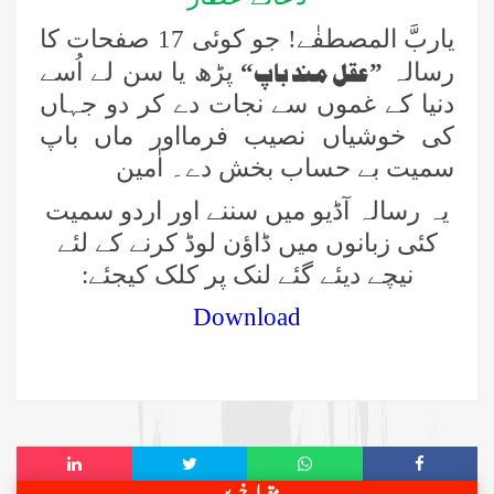
یاربَّ المصطفٰے! جو کوئی 17 صفحات کا
حکمتِ عملی کے ساتھ نیکی کی دعوت
عقل مند باپ
رسالہ
”
“
پڑھ یا سن لے اُسے
دینی چاہئے، مولانا محمد الیاس عطار
قادری
دنیا کے غموں سے نجات دے کر دو جہاں
کی خوشیاں نصیب فرمااور ماں باپ
اس ہفتے کا رسالہ ” فیضان مفتی اعظم
ہند “
سمیت بے حساب بخش دے۔ اٰمین
یہ رسالہ آڈیو میں سننے اور اردو سمیت
زلزلے کا اصل سبب لوگوں کے گناہ
کئی زبانوں میں ڈاؤن لوڈ کرنے کے لئے
ہیں، علامہ مولانا الیاس عطار قادری
نیچے دیئے گئے لنک پر کلک کیجئے:
اس ہفتے کا رسالہ ” شانِ صحابہ و اہل
Download
بیت “
سید مختار اشرف رضوی صاحب کی اہلیہ
کے انتقال پر امیر اہلسنت کی تعزیت
اس ہفتے کا رسالہ ”اللہ کا خوف“