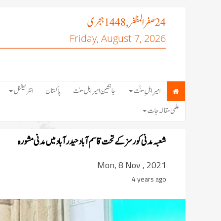
صفر المظفر
ہجری
, 1448
24
Friday, August 7, 2026
امیرِ اہلِ سنّت
جانشین امیر اہل سنت
پاکستان
انٹرنیشنل
علمی مقالہ جات
شعبہ مدنی کورسزکےتحت قاسم آباد حیدرآبادمیں مدنی مشورہ
Mon, 8 Nov , 2021
4 years ago