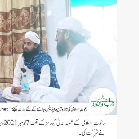
دعوتِ اسلامی کےشعبہ مدنی کورسزکےتحت 7نومبر2021ءبروزاتوار
نےشرکت کی۔