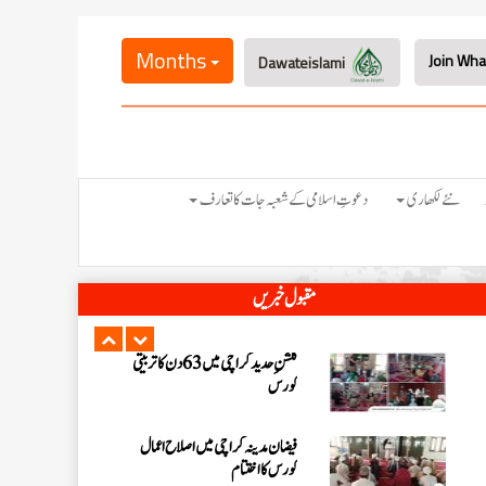
ٹنڈوآدم میں7 دن کے فیضانِ نماز
کورس کااختتام
Months
Dawateislami
سکرنڈ میں 12دینی کام کورس کااہتمام
مراد میمن ٹاؤن کراچی کے علاقے جام
نئے لکھاری
دعوتِ اسلامی کے شعبہ جات کا تعارف
کنڈا میں فیضانِ نماز کورس کا اختتام
قائد آباد کراچی میں جزوقتی فیضانِ نماز
مقبول خبریں
کورس کا اختتام
گلشنِ حدید کراچی میں 63 دن کا تربیتی
کورس
فیضان مدینہ کراچی میں اصلاح اعمال
کورس کا اختتام