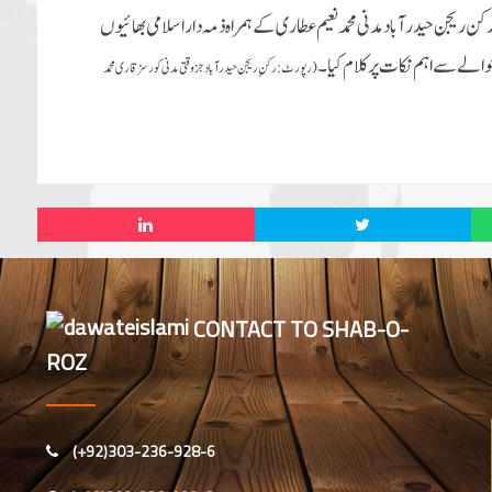
کن ریجن حیدرآباد مدنی محمد نعیم عطاری کےہمراہ ذمہ داراسلامی بھائیوں
حوالے سےاہم نکات پرکلام کیا۔
(رپورٹ:
رکنِ ریجن حیدرآباد جزوقتی مدنی کورسز قاری محمد
CONTACT TO SHAB-O-
ROZ
(+92)303-236-928-6