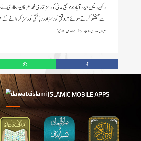
رکن ریجن حیدرآباد جزوقتی مدنی کورسز قاری محمد عرفان عطاری نے
ر
سےگفتگوکرتےہوئے
جزوقتی کورسز اور رہائشی کورسز کروانے کے
عرفان عطاری ، کانٹینٹ: غیاث الدین عطاری)
ISLAMIC MOBILE APPS