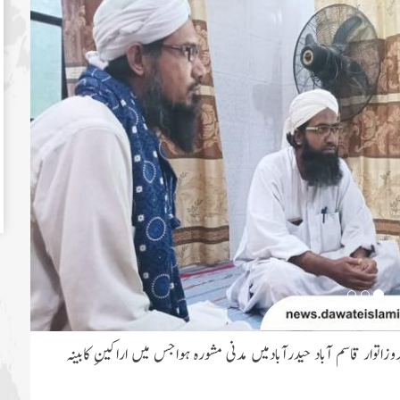
قاسم آباد حیدرآبادمیں مدنی مشورہ ہواجس میں اراکینِ کابینہ