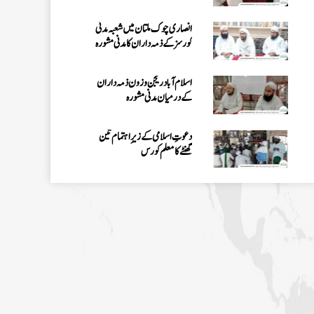
انصاری چوک ملتان میں شعبہ مدنی
کورسزکےذمہ داران کامدنی مشورہ
اسلام آبادریجن و زون ذمہ داران
کےدرمیان مدنی مشورہ
دعوتِ اسلامی کےزیرِاہتمام تین
گھنٹےکامعلم کورس
پیر پریل شاہ میں 7دن پر مشتمل فیضانِ
نمازکورس،علماوشخصیات کی شرکت
شعبہ مدنی کورسزکےتحت قاسم آباد
حیدرآبادمیں مدنی مشورہ
ٹنڈوآدم میں7 دن کے فیضانِ نماز
کورس کااختتام