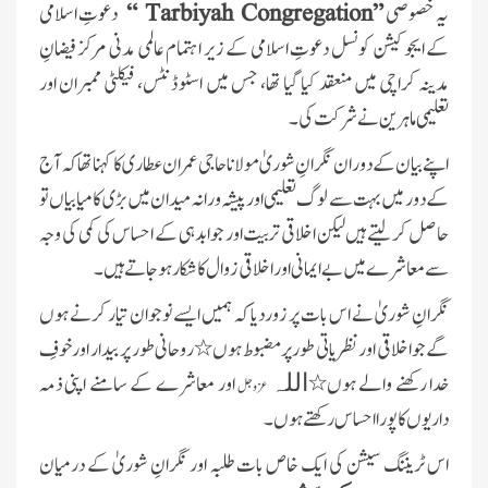
یہ خصوصی
”
Tarbiyah Congregation
“
دعوتِ اسلامی
کے ایجوکیشن کونسل دعوتِ اسلامی کے زیر اہتمام عالمی مدنی مرکز فیضانِ
مدینہ کراچی میں منعقد کیا گیا تھا، جس میں اسٹوڈنٹس، فیکلٹی ممبران اور
تعلیمی ماہرین نے شرکت کی۔
اپنے بیان کے دوران نگرانِ شوریٰ مولانا حاجی عمران عطاری کا کہنا تھا کہ آج
کے دور میں بہت سے لوگ تعلیمی اور پیشہ ورانہ میدان میں بڑی کامیابیاں تو
حاصل کر لیتے ہیں لیکن اخلاقی تربیت اور جوابدہی کے احساس کی کمی کی وجہ
سے معاشرے میں بے ایمانی اور اخلاقی زوال کا شکار ہوجاتے ہیں۔
نگرانِ شوریٰ نے اس بات پر زور دیا کہ ہمیں ایسے نوجوان تیار کرنے ہوں
گے جواخلاقی اور نظریاتی طور پر مضبوط ہوں٭روحانی طور پر بیدار اور خوفِ
خدا رکھنے والے ہوں٭
اور معاشرے کے سامنے اپنی ذمہ
اللہ
عزوجل
داریوں کا پورا احساس رکھتے ہوں۔
اس ٹریننگ سیشن کی ایک خاص بات طلبہ اور نگرانِ شوریٰ کے درمیان