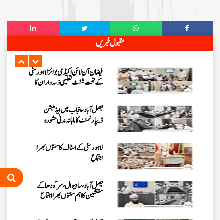
شفٹ تعلیمی ذمہ داران کا سنتوں بھرا
اجتماع
مرکزی جامعۃ المدینہ لاہور میں ”
مقبول خبریں
حلال فوڈ کورس “پر اہم بریفنگ
فیضان آن لائن اکیڈمی بوائز لاہور سٹی
کے تحت شفٹ تعلیمی ذمہ داران کا
اجتماع
فیصل آباد، پنجاب میں ایڈمیشن
ڈیپارٹمنٹ کا ماہانہ مدنی مشورہ
لاہور سٹی کے اسٹاف کا سنتوں بھرا
اجتماع
فیصل آباد، ساہیوال، سرگودھا کے
مفتشین کا اہم سنتوں بھرا اجتماع