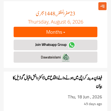
صفر المظفر
ہجری
, 1448
23
Thursday, August 6, 2026
Months
Join Whatsapp Group
Dawateislami
فیضانِ مدینہ کراچی میں ہونے والے اجتماع میں ڈاکٹر دانش اقبال گوڈیل کا
بیان
Thu, 18 Jun , 2026
49 days ago