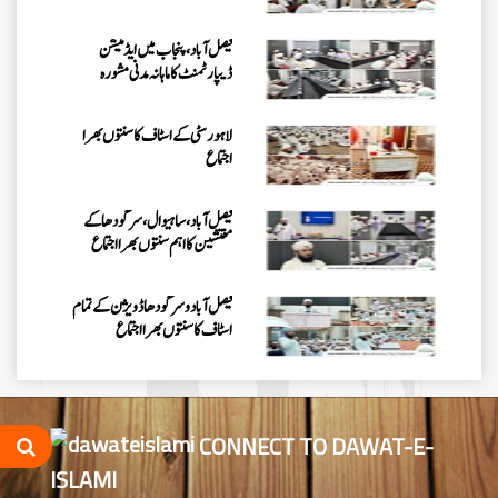
اجتماع
فیصل آباد، پنجاب میں ایڈمیشن
ڈیپارٹمنٹ کا ماہانہ مدنی مشورہ
لاہور سٹی کے اسٹاف کا سنتوں بھرا
اجتماع
فیصل آباد، ساہیوال، سرگودھا کے
مفتشین کا اہم سنتوں بھرا اجتماع
فیصل آباد وسرگودھا ڈویژن کے تمام
اسٹاف کا سنتوں بھرااجتماع
فیصل آباد میں کنزالمدارس کے امتحانی
نظام کا جائزہ، بہتری اور باہمی اتفاق
کے اقدامات پر زور
CONNECT TO DAWAT-E-
ISLAMI
اسلام آباد میں روڈ سیفٹی اور منشیات و