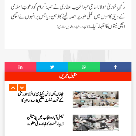
اسلام آباد میں پاکستان کے شفٹ
رکنِ شوریٰ مولانا حاجی عبد الحبیب عطاری نے طلبۂ کرام کو دعوتِ اسلامی
ناظمین کا 2 دن پر مشتمل اجتماع
کے دینی کاموں میں عملی طور پر حصہ لینے کا ذہن دیا جس پر انہوں نے اچھی
شعبہ فیضان آن لائن اکیڈمی گرلز کا
اچھی نیتوں کا اظہار کیا۔
(کانٹینٹ:غیاث الدین عطاری)
ماہانہ مدنی مشورہ اسلام آباد میں منعقد
شیرانوالہ برانچ لاہور میں سٹی کے تمام
شفٹ تعلیمی ذمہ داران کا سنتوں بھرا
اجتماع
مرکزی جامعۃ المدینہ لاہور میں ”
مقبول خبریں
حلال فوڈ کورس “پر اہم بریفنگ
فیضان آن لائن اکیڈمی بوائز لاہور سٹی
کے تحت شفٹ تعلیمی ذمہ داران کا
اجتماع
فیصل آباد، پنجاب میں ایڈمیشن
ڈیپارٹمنٹ کا ماہانہ مدنی مشورہ