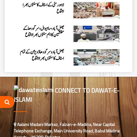
لاہور سٹی کے اسٹاف کا سنتوں بھرا
اجتماع
فیصل آباد، ساہیوال، سرگودھا کے
مفتشین کا اہم سنتوں بھرا اجتماع
فیصل آباد وسرگودھا ڈویژن کے تمام
اسٹاف کا سنتوں بھرااجتماع
فیصل آباد میں کنزالمدارس کے امتحانی
نظام کا جائزہ، بہتری اور باہمی اتفاق
کے اقدامات پر زور
CONNECT TO DAWAT-E-
ISLAMI
اسلام آباد میں روڈ سیفٹی اور منشیات و
تمباکو نوشی کے تدارک پر سیمینار کا
انعقاد
اسلام آباد میں پاکستان کے شفٹ
Aalami Madani Markaz, Faizan-e-Madina, Near Capital
ناظمین کا 2 دن پر مشتمل اجتماع
Telephone Exchange, Main University Road, Babul Madina