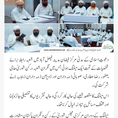
دعوتِ اسلامی کے مدنی مرکز فیضان مدینہ فیصل آباد میں شعبہ رابطہ برائے
شخصیات کے تحت ایک میٹنگ ہوئی جس میں نگران شعبہ، رکن شوریٰ حاجی
یعفور رضا عطاری، صوبائی ذمہ داران اور ڈویژن ذمہ داران
نے
(پنجاب )
جامعۃ المدینہ بوائز فیضانِ غریب نواز
شرکت کی۔
میں طلبہ کو اشاروں کی زبان سکھائی گئی
اس میٹنگ کا مقصد شعبے کی حالیہ کارکردگی و حالیہ تقرریوں کا تفصیلی جائزہ لینا
اور مختلف مسائل پر تبادلہ خیال کرنا تھا۔
اسپیشل پرسنز ڈیپارٹمنٹ کے تحت 3
دن کا قافلہ، دینی احکام اور سنتوں کی
میٹنگ کے دوران مرکزی مجلسِ شوریٰ کے رکن و نگرانِ پاکستان مشاورت
تربیت