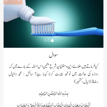
سوال
کیا فرماتے ہیں علمائے دین و مفتیانِ شرع متین اس مسئلہ کے بارے میں کہ
روزہ کی حالت میں ٹوتھ پیسٹ کرنا کیسا ہے؟ سائل : محمد دانیال
رضا(ڈڈیال، کشمیر)
بِسْمِ اللہِ الرَّحْمٰنِ الرَّحِیْمِ
اَلْجَوَابُ بِعَوْنِ الْمَلِکِ الْوَھَّابِ اَللّٰھُمَّ ھِدَایَۃَ الْحَقِّ وَالصَّوَابِ