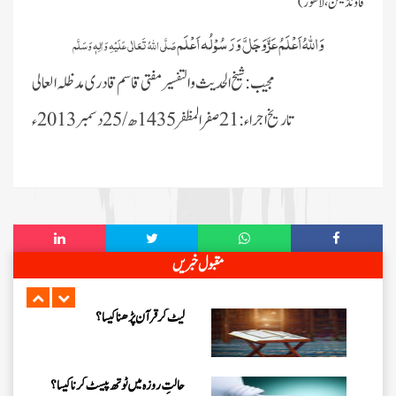
فاؤنڈیشن ، لاھور )
وَاللہُ اَعْلَمُ عَزَّوَجَلَّ وَرَسُوْلُہ اَعْلَم
صَلَّی اللّٰہُ تَعَالٰی عَلَیْہِ وَاٰلِہٖ وَسَلَّم
مجیب:شیخ الحدیث و التفسیر مفتی قاسم قادری مدظلہ العالی
تاریخ اجراء:21صفرالمظفر1435 ھ/25 دسمبر2013 ء
مقبول خبریں
لیٹ کر قرآن پڑھنا کیسا ؟‎
حالتِ روزہ میں ٹوتھ پیسٹ کرنا کیسا ؟‎