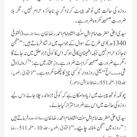
روزہ کی حالت میں ٹوتھ پیسٹ کرنا اگر چہ ناجائز و حرام نہیں ، مگر بلا
ضرورتِ صحیحہ مکروہ ضرور ہے۔
سیدی اعلیٰ حضرت امامِ اہلِ سنّت الشاہ امام احمد رضا خان
(المتوفی
رحمۃ اللہ علیہ
1340ھ )اسی طرح کے سوال کے جواب میں ارشاد فرماتے ہیں: ’’منجن
ناجائز و حرام نہیں جبکہ اطمینانِ کافی ہو کہ اس کا کوئی جزو حلق میں نہ جائے گا
،مگر بے ضرورتِ صحیحہ کراہت ضرور ہے ۔درِّ مختار میں ہے : ”کرہ لہ ذوق
شیء۔۔۔ الخ“ یعنی روزہ دار کو کسی چیز کا چکھنا مکروہ ہے۔ ‘‘
( فتاویٰ رضویہ ،
جلد 10 ، صفحہ 551 ، رضا فاؤنڈیشن ، لاھور )
چونکہ ٹوتھ پیسٹ میں زیادہ امکان ہے کہ کوئی جزو اندر چلا جائے ، اس لیے
روزہ کی حالت میں اس سےضرور احتراز کیا جائے۔
سیدی اعلیٰ حضرت امامِ اہلِ سنت الشاہ امام احمد رضا خان
فرماتے ہیں
رحمۃ اللہ علیہ
: ’’روزہ میں منجن ملنانہ چاہیے۔‘‘
( فتاویٰ رضویہ ، جلد 10 ، صفحہ 511 ، رضا