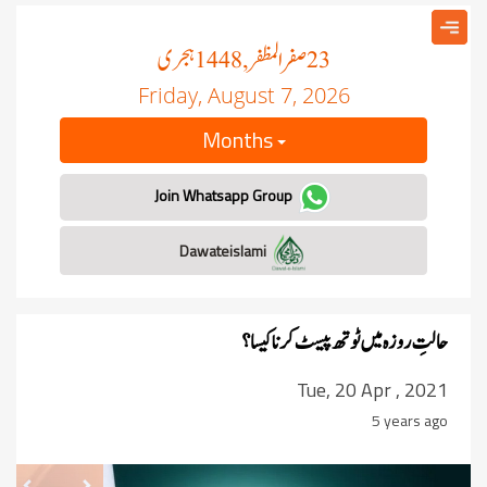
صفر المظفر
ہجری
, 1448
23
Friday, August 7, 2026
Months
Join Whatsapp Group
Dawateislami
حالتِ روزہ میں ٹوتھ پیسٹ کرنا کیسا ؟
Tue, 20 Apr , 2021
5 years ago
revious
Next