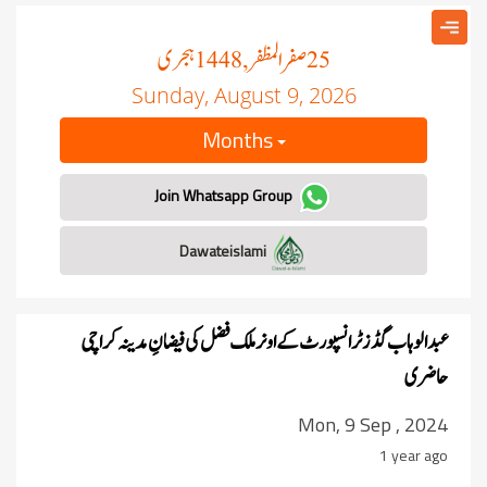
صفر المظفر
ہجری
, 1448
25
Sunday, August 9, 2026
Months
Join Whatsapp Group
Dawateislami
عبد الوہاب گڈز ٹرانسپورٹ کے اونر ملک فضل کی فیضانِ مدینہ کراچی
حاضری
Mon, 9 Sep , 2024
1 year ago