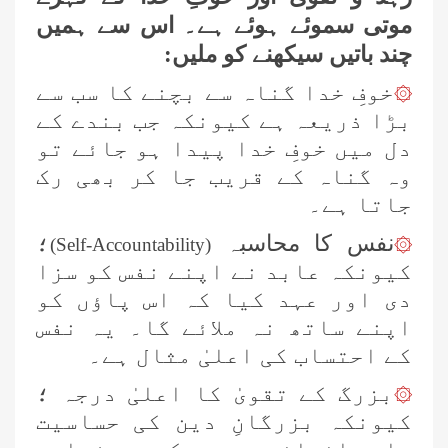
موتی سموئے ہوئے ہے۔ اس سے ہمیں
چند باتیں سیکھنے کو ملیں:
خوفِ خدا گناہ سے بچنے کا سب سے
۞
بڑا ذریعہ ہے کیونکہ جب بندے کے
دل میں خوفِ خدا پیدا ہو جائے تو
وہ گناہ کے قریب جا کر بھی رک
جاتا ہے۔
نفس کا محاسبہ
؛
)
Self-Accountability
(
۞
کیونکہ عابد نے اپنے نفس کو سزا
دی اور عہد کیا کہ اس پاؤں کو
اپنے ساتھ نہ ملائے گا۔ یہ نفس
کے احتساب کی اعلیٰ مثال ہے۔
بزرگ کے تقویٰ کا اعلیٰ درجہ ؛
۞
کیونکہ بزرگانِ دین کی حساسیت