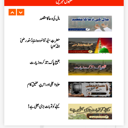
مقبول خبریں
حضرتِ سیّدتُنا سَودہ بنتِ زَمْعہ رضیَ
اللہُ عنہا
بقیع پاک: تذکرہ و زیارت
حلبۃ المجلی اور اس پر تحقیق کام
کہنے کو تو بات بڑی بھلی ہے!
کیا حکمِ احادیث میں ائمّہ کرام پر اعتماد
ضروری ہے؟