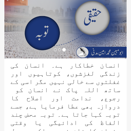
انسان خطاکار ہے۔ انسان کی
زندگی لغزشوں، کوتاہیوں اور
غفلتوں سے خالی نہیں مگر اسی کے
ساتھ اللہ پاک نے انسان کو
رجوع، ندامت اور اصلاح کا
دروازہ بھی عطا فرمایا ہے، جسے
توبہ کہا جاتا ہے۔ توبہ محض چند
الفاظ کی ادائیگی یا وقتی
جذبات کا نام نہیں بلکہ یہ دل