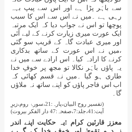
سے باہَر پڑا ہے اور اس سے پیپ بہہ
رہی ہے ۔میں نے اس سے اس کا سبب
پوچھا تو اس نے جواب دیا کہ ایک مرتبہ
ایک عورت میری زیارت کرنے کے لیے آئی
اور میری عبادت گاہ کے قریب سو گئی
،میں نے اس عورت کے ساتھ بدکاری
کرنے کا ارادہ کیا۔
اس ارادے سے میں نے
یہ پاؤں باہَر نکالا تو مجھ پر خوفِ خدا
طاری ہو گیا ۔میں نے قسم کھائی کہ
اب اس فاجر پاؤں کو اپنے ساتھ نہ ملاؤں
گا۔
(تفسیر روح البیان،پارہ:21،سورۂ روم،زیرِ
آیت:41،جلد:7،صفحہ:47 دار الفکر بیروت)
معزز قارئین کرام !یہ حکایت اپنے اندر
زہد و تقویٰ اور خوفِ خدا کے گہرے