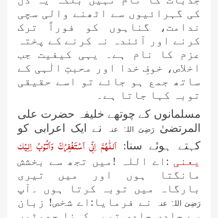
کی گہرائیوں سے اٹھنے والی سچی
ندامت، گناہوں کو فوراً ترک
کرنے اور آئندہ نہ کرنے کے پختہ
عزم کا نام ہے۔ یہی کیفیت جب
اخلاص، خوفِ خدا اور محبتِ الٰہی کے
ساتھ جمع ہو جائے تو اسے حقیقی
توبہ کہا جاتا ہے۔
مسلمانوں کے چوتھے خلیفہ حضرت علی
المرتضیٰ
نے ایک اعرابی کو
رَضِیَ اللہُ عنہ
اَللّٰهُمَّ اِنِّی اَسْتَغْفِرُكَ وَاَتُوْبُ اِلِيْك
کہتے ہوئے سنا:
یعنی
:اے اللہ !میں تجھ سے بخشش
مانگتا ہوں اور میں تیری
بارگاہ میں توبہ کرتا ہوں ۔آپ
نے فرمایا:اے شخص! زبان
رَضِیَ اللہُ عنہ
سے جلدی جلدی توبہ کہنا جھوٹوں