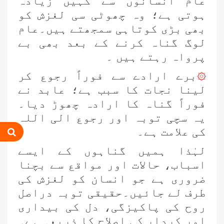
عام انسانوں سے کہیں زیادہ
ہوتی ہے؛ وہ چھوٹی سی لغزش کو
بھی بڑی کوتاہی سمجھتے ہیں۔عام
لوگ گناہ کرنے کے بعد بھی بے
پرواہ رہتے ہیں ۔
برے ارادے سے فوراً رجوع کر
۞
لینا نجات کا سبب ہے؛ عابد نے
فوراً گناہ کا ارادہ چھوڑ دیا۔
یہ سچی توبہ اور رجوع الی اللہ
کی علامت ہے۔
لہٰذا ہمیں گناہوں کے ایسے
اسباب، حالات اور مواقع سے بچنا
کہنے کو تو بات بڑی بھلی ہے!
ضروری ہے جو انسان کو لغزش کی
طرف لے جائیں۔حقیقی توبہ دراصل
روح کی پاکیزگی، دل کی بیداری
کیا حکمِ احادیث میں ائمّہ کرام پر اعتماد
اور کردار کی اصلاح کا ذریعہ ہے۔