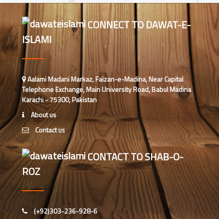
تحکیمِ حدیث کن کتب سے کریں؟
CONNECT TO DAWAT-E-
ISLAMI
پندرہ سوواں جشن ولادت، ہم کیسے
منائیں؟
Aalami Madani Markaz, Faizan-e-Madina, Near Capital
فتح المنان کا تعارفی جائزہ
Telephone Exchange, Main University Road, Babul Madina
Karachi - 75300, Pakistan
About us
المنهل العذب المورود شرح سنن ابي
داؤدکا تعارف
Contact us
CONTACT TO SHAB-O-
حقیقی توبہ
ROZ
مال کی دعا کا مقصد
(+92)303-236-928-6