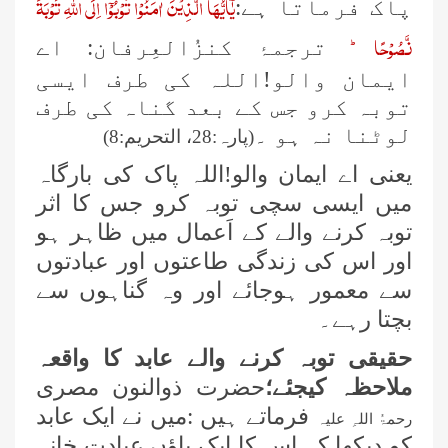
یٰۤاَیُّهَا الَّذِیْنَ اٰمَنُوْا تُوْبُوْۤا اِلَى اللّٰهِ تَوْبَةً
پاک فرماتا ہے:
نَّصُوْحًا ؕ
ترجمۂ کنزُالعِرفان: اے
ایمان والو!اللہ کی طرف ایسی
توبہ کرو جس کے بعد گناہ کی طرف
لوٹنا نہ ہو ۔
(پارہ:28،
التحریم:8)
یعنی اے ایمان والو!اللہ پاک کی بارگاہ
میں ایسی سچی توبہ کرو جس کا اثر
توبہ کرنے والے کے اَعمال میں ظاہر ہو
اور اس کی زندگی طاعتوں اور عبادتوں
سے معمور ہوجائے اور وہ گناہوں سے
بچتا رہے۔
حقیقی توبہ کرنے والے عابد کا واقعہ
ملاحظہ کیجئے؛
حضرت ذوالنون مصری
فرماتے ہیں :میں نے ایک عابد
رحمۃُ اللہِ علیہ
کو دیکھا کہ اس کا ایک پاؤں عبادت خانہ