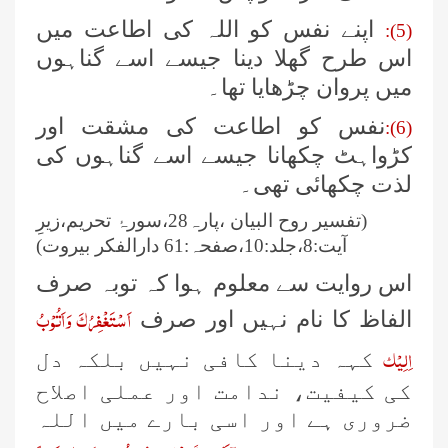
اپنے نفس کو اللہ کی اطاعت میں
(5):
اس طرح گھلا دینا جیسے اسے گناہوں
میں پروان چڑھایا تھا۔
نفس کو اطاعت کی مشقت اور
(6):
کڑواہٹ چکھانا جیسے اسے گناہوں کی
لذت چکھائی تھی۔
(تفسیر روح البیان ،پارہ28،سورۂ تحریم،زیرِ
آیت:8،جلد:10،صفحہ:61 دارالفکر بیروت)
اس روایت سے معلوم ہوا کہ توبہ صرف
اَسْتَغْفِرُكَ وَاَتُوْبُ
الفاظ کا نام نہیں اور صرف
اِلِيْك
کہہ دینا کافی نہیں بلکہ دل
کی کیفیت، ندامت اور عملی اصلاح
ضروری ہے اور اسی بارے میں اللہ