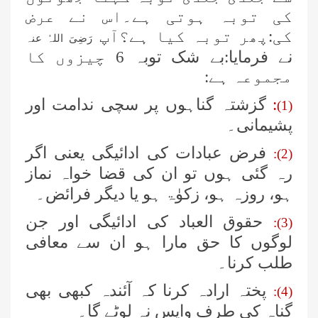
کی توبہ ہوتی ہے۔اس نے عرض
کی:پھر توبہ کیا ہے؟آپ
رَضِیَ اللہُ عنہ
نے فرمایا:بے شک توبہ 6 چیزوں کا
مجموعہ ہے:
:
گزشتہ گناہوں پر سچی ندامت اور
(1)
پشیمانی۔
فرض عبادات کی ادائیگی یعنی اگر
(2):
رہ گئی ہوں تو ان کی قضا خواہ نماز
ہو، روزہ ہو، زکوٰۃ ہو یا دیگر فرائض۔
حقوق العباد کی ادائیگی اور جن
(3):
لوگوں کا حق مارا ہو ان سے معافی
طلب کرنا۔
پختہ ارادہ کرنا کہ آئندہ کبھی بھی
(4):
گناہ کی طرف واپس نہ لوٹے گا۔