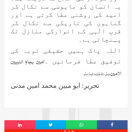
ضروری ہے؟
یہ انسان کو مایوسی سے نکال کر
امید کی روشنی عطا کرتی ہے اور
تحکیمِ حدیث کن کتب سے کریں؟
گناہوں کی تاریکی سے نکال کر
قربِ الٰہی کے انوارکی منازل تک
پہنچاتی ہے۔
پندرہ سوواں جشن ولادت، ہم کیسے
منائیں؟
اللہ پاک ہمیں حقیقی توبہ کی
اٰمین بجاہِ النبیین
توفیق عطا فرمائیں ۔
فتح المنان کا تعارفی جائزہ
الامین
صَلَّی اللہُ عَلَیْہِ وَاٰلِہٖ وَسَلَّم
تحریر: ابو مبین محمد امین مدنی
المنهل العذب المورود شرح سنن ابي
داؤدکا تعارف
حقیقی توبہ
مال کی دعا کا مقصد