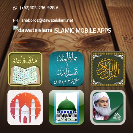
حضرتِ سیّدتُنا سَودہ بنتِ زَمْعہ رضیَ
(+92)303-236-928-6
اللہُ عنہا
ISLAMIC MOBILE APPS
بقیع پاک: تذکرہ و زیارت