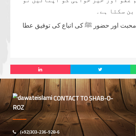
 عفو اور خیر خواہی کو اپنائیں تو
بن سکتا ہے۔
محبت اور حضور ﷺ کی اتباع کی توفیق عطا
CONTACT TO SHAB-O-
ROZ
(+92)303-236-928-6