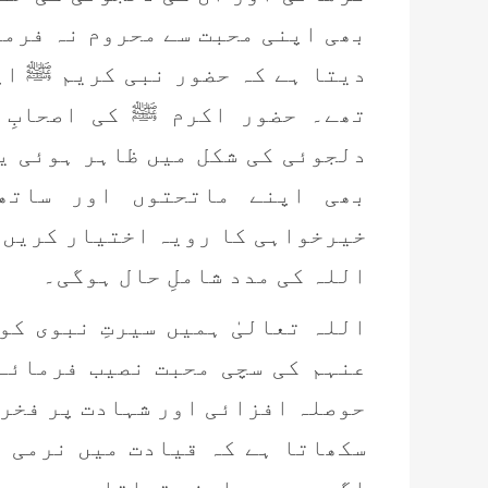
بھی اپنی محبت سے محروم نہ فرما
دیتا ہے کہ حضور نبی کریم ﷺ اپ
تھے۔ حضور اکرم ﷺ کی اصحابِ 
دلجوئی کی شکل میں ظاہر ہوئی ی
بھی اپنے ماتحتوں اور ساتھ
خیرخواہی کا رویہ اختیار کریں 
اللہ کی مدد شاملِ حال ہوگی۔
اللہ تعالیٰ ہمیں سیرتِ نبوی ک
عنہم کی سچی محبت نصیب فرمائے
حوصلہ افزائی اور شہادت پر فخر 
سکھاتا ہے کہ قیادت میں نرمی 