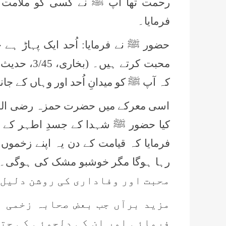
رحمت تھا آپ ﷺ نے کسی کو ملامت ن
فرمایا۔
حضور ﷺ نے فرمایا: اُحد ایک پہاڑ ہ
کہ آپ ﷺ کو میدانِ اُحد اور وہاں کے 
اسی معرکے میں حضرت حمزہ رضی اللہ 
کیا حضور ﷺ شہدا کے جسدِ اطہر کے پا
فرمایا کہ قیامت کے دن یہ اپنے زخموں
محبت اور وفاداری کی روشن دلیل 
مزید برآں جب بعض صحابہ زخمی ہ
فرمائی اور ان کی دلجوئی کی حتی