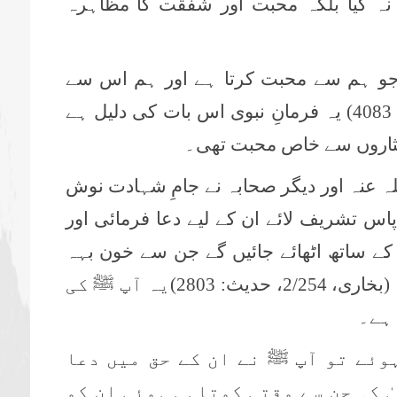
ہ کیا بلکہ محبت اور شفقت کا مظاہرہ
ے جو ہم سے محبت کرتا ہے اور ہم اس سے
محبت کرتے ہیں۔ (بخاری، 3/45، حدیث 4083) یہ فرمانِ نبوی اس بات کی دلیل ہے
جانثاروں سے خاص محبت تھی۔
عنہ اور دیگر صحابہ نے جامِ شہادت نوش
س تشریف لائے ان کے لیے دعا فرمائی اور
 کے ساتھ اٹھائے جائیں گے جن سے خون بہہ
رہا ہوگا مگر خوشبو مشک کی ہوگی۔ (بخاری، 2/254، حدیث: 2803)یہ آپ ﷺ کی
ہے۔
وئے تو آپ ﷺ نے ان کے حق میں دعا
ٰ کہ جن سے وقتی کوتاہی ہوئی ان کو