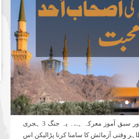
اسلامی تاریخ میں غزوۂ اُحد ایک اہم اور سبق آموز معرکہ ہے۔ یہ جنگ 3 ہجری
ر وقتی آزمائش کا سامنا کرنا پڑالیکن اس