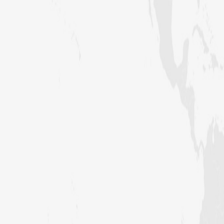
المدینہ گرین ٹاؤن ،لاہور،پاکستا ن)