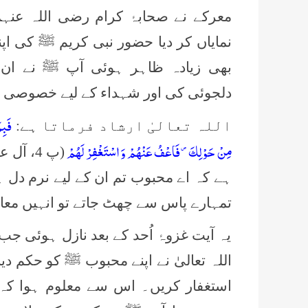
معرکے نے صحابۂ کرام رضی اللہ عنہم
نمایاں کر دیا حضور نبی کریم ﷺ کی اپ
بھی زیادہ ظاہر ہوئی آپ ﷺ نے ان 
دلجوئی کی اور شہداء کے لیے خصوصی د
فَبِم
اللہ تعالیٰ ارشاد فرماتا ہے:
مِنْ حَوْلِكَ۪- فَاعْفُ عَنْهُمْ وَ اسْتَغْفِرْ لَهُمْ
ہے کہ اے محبوب تم ان کے لیے نرم دل ہ
تمہارے پاس سے چھٹ جاتے تو انہیں معا
یہ آیت غزوۂ اُحد کے بعد نازل ہوئی 
اللہ تعالیٰ نے اپنے محبوب ﷺ کو حکم دی
استغفار کریں۔ اس سے معلوم ہوا کہ 