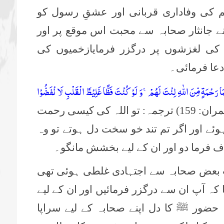
 کی وفاداری قربانی اور عشقِ رسول کو
نے جانثار صحابہ سے محبت اس موقع پر اور
کی لغزشوں پر درگزر فرمایازخمیوں کی
عا فرمائی۔
َا رَحْمَةٍ مِّنَ اللّٰهِ لِنْتَ لَهُمْۚ-وَ لَوْ كُنْتَ فَظًّا غَلِیْظَ الْقَلْبِ لَا نْفَضُّوْا
(پ 4، آل عمران: 159) ترجمہ: تو اللہ کی کیسی رحمت
وئے اور اگر تم تند خو سخت دل ہوتے تو وہ
ف فرما دو اور ان کے لیے بخشش مانگو۔
جب بعض صحابہ سے اجتہادی غلطی ہوئی تھی
ا کہ آپ ان سے درگزر فرمائیں اور ان کے لیے
حضور ﷺ کا دل اپنے صحابہ کے لیے سراپا