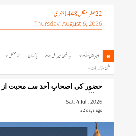
صفر المظفر
ہجری
, 1448
22
Thursday, August 6, 2026
امیرِ اہلِ سنّت
جانشین امیر اہل سنت
پاکستان
انٹرنیشنل
علمی مقالہ جات
حضور کی اصحابِ اُحد سے محبت از بن
سیالکوٹ
Sat, 4 Jul , 2026
32 days ago