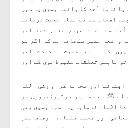
یا غزوۂ اُحد کا واقعہ ہمیں یہ سبق
نے اصحاب سے بے پناہ محبت فرماتے
اُحد سے محبت صبر، عفو، دعا اور
ہ واقعہ ہمیں سکھاتا ہے کہ اگر ہم
یوں کے ساتھ محبت برداشت اور
تو باہمی تعلقات مضبوط ہوں گے اور
و اپنانے اور صحابۂ کرام رضی اللہ
 آپ ﷺ نے خطا پر درگزرکمزوری پر
کا اظہار فرمایا یہ اسوہ ہمیں بھی
معافی اور محبت بنیادی اوصاف ہیں