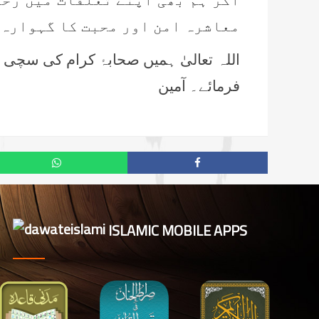
اگر ہم بھی اپنے تعلقات میں رحم
معاشرہ امن اور محبت کا گہوارہ 
اللہ تعالیٰ ہمیں صحابۂ کرام کی سچی 
فرمائے۔ آمین
ISLAMIC MOBILE APPS