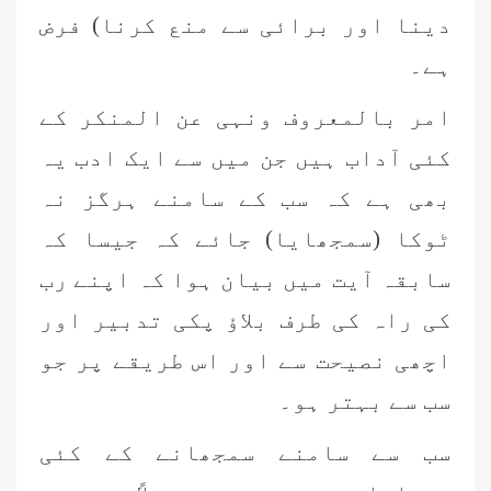
دینا اور برائی سے منع کرنا)
فرض
ہے۔
امر بالمعروف ونہی عن المنکر کے
کئی آداب ہیں جن میں سے ایک ادب یہ
بھی ہے کہ سب کے سامنے ہرگز نہ
ٹوکا
(سمجھایا)
جائے کہ جیسا کہ
سابقہ آیت میں بیان ہوا کہ اپنے رب
کی راہ کی طرف بلاؤ پکی تدبیر اور
اچھی نصیحت سے اور اس طریقے پر جو
سب سے بہتر ہو۔
سب سے سامنے سمجھانے کے کئی