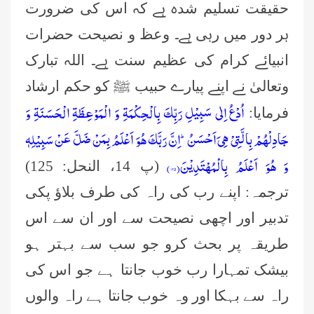
حقیقت تسلیم شدہ ہے کہ اس کی ضرورت
ہر دور میں رہی ہے۔ وعظ و نصیحت حضرات
انبیائے کرام کی عظیم سنت ہے۔ اللہ تبارک
وتعالیٰ نے اپنے پیارے حبیب ﷺ کو حکم ارشاد
اُدْعُ اِلٰى سَبِیْلِ رَبِّكَ بِالْحِكْمَةِ وَ الْمَوْعِظَةِ الْحَسَنَةِ وَ
فرمایا:
جَادِلْهُمْ بِالَّتِیْ هِیَ اَحْسَنُؕ-اِنَّ رَبَّكَ هُوَ اَعْلَمُ بِمَنْ ضَلَّ عَنْ سَبِیْلِهٖ
وَ هُوَ اَعْلَمُ بِالْمُهْتَدِیْنَ(
۱۲۵
)
(پ 14، النحل: 125)
ترجمہ: اپنے رب کی راہ کی طرف بلاؤ پکی
تدبیر اور اچھی نصیحت سے اور ان سے اس
طریقہ پر بحث کرو جو سب سے بہتر ہو
بیشک تمہارا رب خوب جانتا ہے جو اس کی
راہ سے بہکا اور وہ خوب جانتا ہے راہ والوں