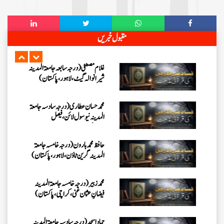
شیرانوالہ گیٹ ، لاہور،پاکستان)
محمد حسان عطاری(درجہ سادسہ جامعۃ
مقبول خبریں
المدينہ نيو سول لائن ،فیصل
آباد،پاکستان)
حافظ محمد ہارون (درجہ خامسہ جامعۃ
المدینہ گرین ٹاؤن ،لاہور،پاکستا ن)
محمد زبیر (درجہ خامسہ جامعۃ المدینہ
فیضانِ عثمان غنی ،کراچی،پاکستان)
حماد اسجد(درجہ سادسہ جامعۃ المدينہ
فيضان عثمان غنى، کراچی،پاکستان)
نورالحق (درجہ سادسہ جامعۃ المدينہ
فيضان عثمان غنى ،کراچی،پاکستان)
محمد بلال (درجہ خامسہ جامعۃ المدینہ