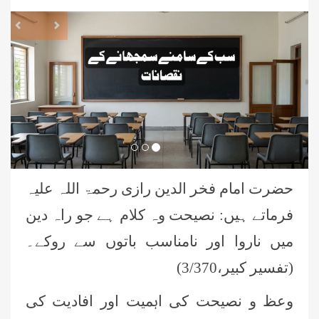
revious
Next
حضرت امام فخر الدین رازی رحمۃ اللہ علیہ
فرماتے ہیں: نصیحت وہ کلام ہے جو راہ دین
میں ناروا اور نامناسب باتوں سے روکے۔
(تفسیر کبیر،3/370)
وعظ و نصیحت کی اہمیت اور افادیت کی