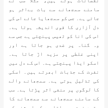
نقصانات ہوتے ہیں، مثلاً سب نے
سامنے سمجھانے سے بات بےاثر ہو
جاتی ہے۔ جس کو سمجھایا جائے اس کی
دل آزاری کا قوی اندیشہ ہوتا ہے۔
اس کی انا کو ٹھیس پہنچتی ہے جس سے
وہ گناہ پر ضدی ہو جاتا ہے اور
اپنی غلطی پر مزید اڑ جاتا ہے۔
اسکو ایذا پہنچتی ہے۔ اس کے دل میں
نفرت کے جذبات ابھرتے ہیں۔ اسکی
کی تذلیل ہوتی ہے۔ سمجھانے والے
کا لوگوں پر منفی اثر پڑتا ہے۔ سب
کے سامنے سمجھانے سے سمجھانے کا
مقصد فوت ہو جاتا ہے کہ اس شخص کی