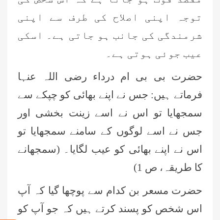
توجہ اپنی اصلاح کی طرف سے اپنی
شرمندگی کی جانب ہو جاتی ہے۔ اسکی
عیب جوئی ہوتی ہے۔
حضرت بی بی ام درداء رضی اللہ عنہا
فرماتے ہیں: جس نے اپنے بھائی کو چپکے سے
سمجھایا تو اس نے اسے زینت بخشی اور
جس نے اسے لوگوں کے سامنے سمجھایا تو
اس نے اپنے بھائی کو عیب لگایا۔ (سمجھانے
حماد اسجد(درجہ سادسہ جامعۃ المدينہ
کا طریقہ، ص 1)
فيضان عثمان غنى، کراچی،پاکستان)
حضرت مسعر بن کدام سے پوچھا گیا کہ آپ
نورالحق (درجہ سادسہ جامعۃ المدينہ
اس شخص کو پسند کرتے ہیں کہ جو آپ کو
فيضان عثمان غنى ،کراچی،پاکستان)