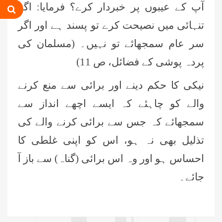
آپ کے عیبوں پر خبردار کرے؟ فرمایا: اگر
محمد بلال (درجہ خامسہ جامعۃ المدینہ
تنہائی میں نصیحت کرے تو پسند ہے اور اگر
فیضانِ عثمان غنی ،کراچی،پاکستان)
سر عام سمجھائے تو نہیں۔ (مسلمان کی
محمد عفان عطاری (درجہ ثانیہ
پردہ پوشی کے فضائل، ص 11)
جامعۃالمدینہ فیضان عثمان غنی،
کراچی، پاکستان)
نیکی کا حکم دینے اور برائی سے منع کرنے
محمد مسعود(درجہ سابعہ جامعۃ المدینہ
والے کو چاہئے کہ ایسے اچھے انداز سے
فیضانِ مدینہ، کراچی،پاکستان)
سمجھائے کہ جس سے برائی کرنے والے کی
عبد الباسط عطاری (درجہ سادسہ جامعۃ
تذلیل بھی نہ ہو، اس کو اپنی غلطی کا
المدینہ فیضان مدینہ، کراچی،پاکستان)
احساس ہو اور وہ اس برائی
(گناہ)
سے باز آ
اسد (درجہ سادسہ جامعۃ المدینہ
جائے۔
فیضانِ بغداد، کراچی،پاکستان)
غلام مصطفی (درجہ سابعہ جامعۃ المدینہ